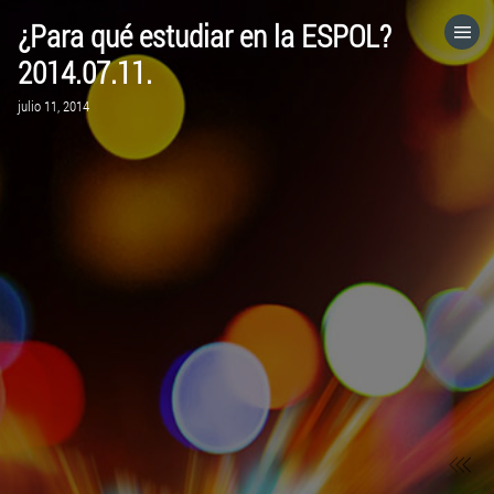
¿Para qué estudiar en la ESPOL?
HOME
2014.07.11.
julio 11, 2014
CATEGORÍAS
IR A
VISITA EL SITIO WEB