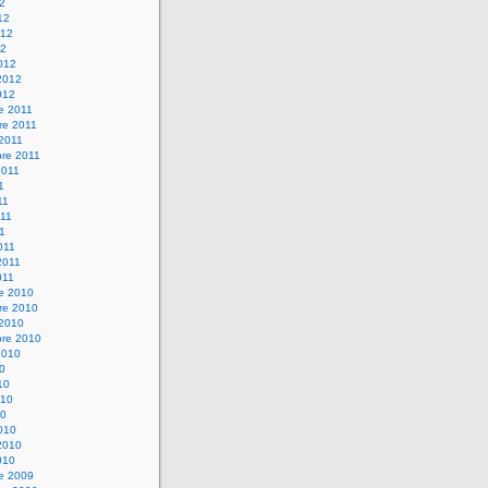
12
12
012
12
012
2012
012
e 2011
re 2011
 2011
bre 2011
2011
1
11
11
11
011
2011
011
re 2010
re 2010
 2010
bre 2010
2010
10
10
010
10
010
2010
010
re 2009