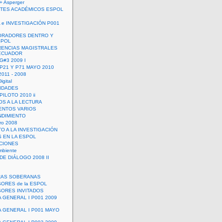
+ Asperger
TES ACADÉMICOS ESPOL
 e INVESTIGACIÓN P001
ORADORES DENTRO Y
SPOL
ENCIAS MAGISTRALES
 ECUADOR
G#3 2009 I
 P21 Y P71 MAYO 2010
011 - 2008
igital
IDADES
ILOTO 2010 ii
OS A LA LECTURA
NTOS VARIOS
DIMIENTO
ro 2008
O A LA INVESTIGACIÓN
 EN LA ESPOL
ACIONES
mbiente
DE DIÁLOGO 2008 II
RAS SOBERANAS
ORES de la ESPOL
ORES INVITADOS
A GENERAL I P001 2009
A GENERAL I P001 MAYO