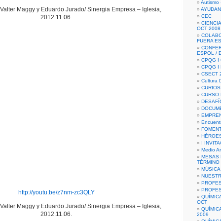
Autismo 
alter Maggy y Eduardo Jurado/ Sinergia Empresa – Iglesia,
AYUDAN
CEC
2012.11.06.
CIENCIA
OCT 2008
COLAB
FUERA E
CONFER
ESPOL /
CPQG I 
CPQG I
CSECT 2
Cultura D
CURIOS
CURSO P
DESAFÍ
DOCUME
EMPREN
Encuent
FOMENT
HÉROES
I INVIT
Medio A
MESAS 
TÉRMINO
MÚSICA
NUEST
PROFES
PROFES
http://youtu.be/z7nm-zc3QLY
QUÍMIC
OCT
alter Maggy y Eduardo Jurado/ Sinergia Empresa – Iglesia,
QUÍMIC
2012.11.06.
2009