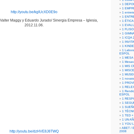
1 DEPO
1 EMPR
http://youtu.be/kgIUcXD0E9o
1 entret
1 ENTR
alter Maggy y Eduardo Jurado/ Sinergia Empresa – Iglesia,
1 ÉTICA 
2012.11.06.
1 EVAL
1 FLISO
1 GIMN
1 ICQA 
1 INVIT
1 KIND
1 Labora
ESPOL
1 MESA
1 Mesas
1 MIS 
1 MISC
1 MUSE
1 novato
1 PROV
1 RELE
1 Rendic
ESPOL
1 RESP
1 SEGU
1 SUEÑ
1 TÉCN
1 TED +
1 UN A
1 YOU 
ABET / 
http://youtu.be/dzHVE8J8TWQ
2008