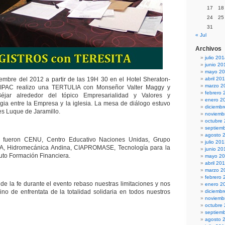
17
18
24
25
31
« Jul
Archivos
julio 20
junio 20
mayo 2
embre del 2012 a partir de las 19H 30 en el Hotel Sheraton-
abril 20
marzo 2
IPAC realizo una TERTULIA con Monseñor Valter Maggy y
febrero 
jar alrededor del tópico Empresarialidad y Valores y
enero 2
gia entre la Empresa y la iglesia. La mesa de diálogo estuvo
diciemb
es Luque de Jaramillo.
noviemb
octubre
septiem
agosto 
 fueron CENU, Centro Educativo Naciones Unidas, Grupo
julio 20
MA, Hidromecánica Andina, CIAPROMASE, Tecnología para la
junio 20
ituto Formación Financiera.
mayo 2
abril 20
marzo 2
febrero 
 de la fe durante el evento rebaso nuestras limitaciones y nos
enero 2
ino de enfrentata de la totalidad solidaria en todos nuestros
diciemb
noviemb
octubre
septiem
agosto 