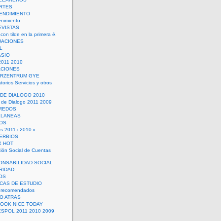
RTES
ENDIMIENTO
enimiento
EVISTAS
con tilde en la primera é.
UACIONES
L
ASIO
2011 2010
ACIONES
ERZENTRUM GYE
torios Servicios y otros
 DE DIALOGO 2010
 de Dialogo 2011 2009
CREDOS
ELANEAS
OS
s 2011 i 2010 ii
ERBIOS
X HOT
ión Social de Cuentas
ONSABILIDAD SOCIAL
RIDAD
OS
ICAS DE ESTUDIO
 recomendados
ÑO ATRAS
LOOK NICE TODAY
ESPOL 2011 2010 2009