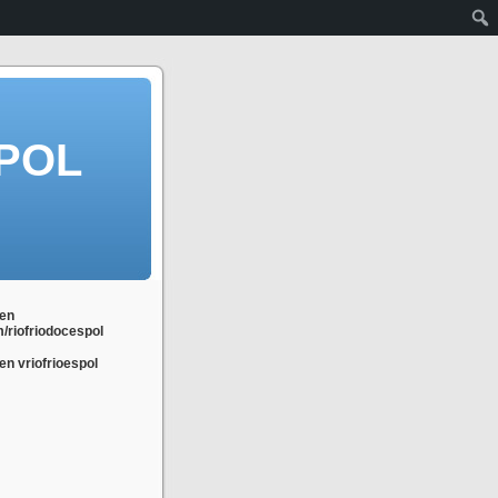
POL
en
m/riofriodocespol
n vriofrioespol