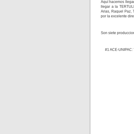
Aquí hacemos llegar
llegar a la TERTUL
Arias, Raquel Paz, 
por la excelente dir
Son siete produccion
#1 ACE-UNIPAC: V