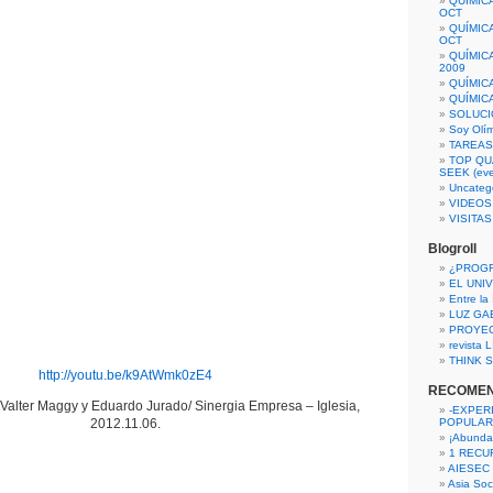
QUÍMIC
OCT
QUÍMIC
OCT
QUÍMIC
2009
QUÍMIC
QUÍMIC
SOLUCI
Soy Olí
TAREAS 
TOP QU
SEEK (eve
Uncateg
VIDEOS
VISITA
Blogroll
¿PROG
EL UNI
Entre la
LUZ GA
PROYE
revista
THINK S
http://youtu.be/k9AtWmk0zE4
RECOME
alter Maggy y Eduardo Jurado/ Sinergia Empresa – Iglesia,
-EXPER
2012.11.06.
POPULAR
¡Abunda
1 RECURS
AIESEC
Asia Soci