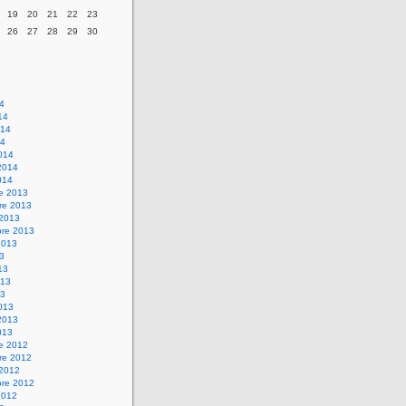
19
20
21
22
23
26
27
28
29
30
14
14
014
14
014
2014
014
re 2013
re 2013
 2013
bre 2013
2013
13
13
013
13
013
2013
013
re 2012
re 2012
 2012
bre 2012
2012