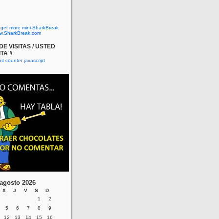
o get more mini-SharkBreak
w.SharkBreak.com
E VISITAS / USTED
ITA #
agosto 2026
X
J
V
S
D
1
2
5
6
7
8
9
12
13
14
15
16