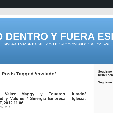
D DENTRO Y FUERA ES
DIÁLOGO PARA UNIR OBJETIVOS, PRINCIPIOS, VALORES Y NORMATIVAS
Seguirme 
Posts Tagged ‘invitado’
twitter.co
Seguirme e
: Valter Maggy y Eduardo Jurado/
ad y Valores / Sinergia Empresa – Iglesia,
 2012.11.06.
7th, 2012