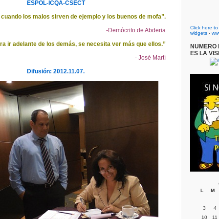
ESPOL-ICQA-CSECT
 cuando los malos sirven de ejemplo y los buenos de mofa”.
Click here t
-Demócrito de Abderia
widgets
-
ww
ra ir adelante de los demás, se necesita ver más que ellos.”
NUMERO D
ES LA VIS
- José Martí
Difusión: 2012.11.07.
L
M
3
4
10
11