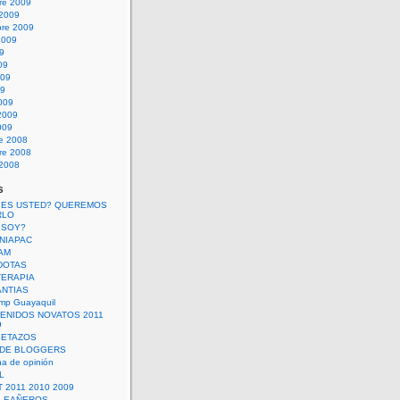
re 2009
 2009
bre 2009
2009
09
09
009
09
009
2009
009
re 2008
re 2008
 2008
s
 ES USTED? QUEREMOS
RLO
 SOY?
UNIAPAC
AM
DOTAS
TERAPIA
ANTIAS
mp Guayaquil
VENIDOS NOVATOS 2011
9
SETAZOS
 DE BLOGGERS
a de opinión
L
 2011 2010 2009
PLEAÑEROS