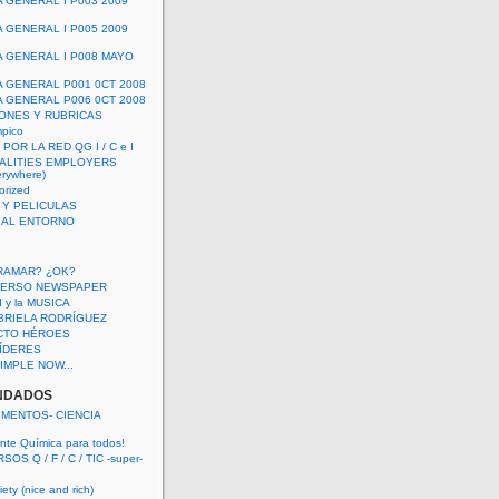
A GENERAL I P003 2009
A GENERAL I P005 2009
A GENERAL I P008 MAYO
A GENERAL P001 0CT 2008
A GENERAL P006 0CT 2008
ONES Y RUBRICAS
mpico
POR LA RED QG I / C e I
ALITIES EMPLOYERS
rywhere)
orized
 Y PELICULAS
S AL ENTORNO
RAMAR? ¿OK?
VERSO NEWSPAPER
 I y la MUSICA
BRIELA RODRÍGUEZ
CTO HÉROES
 LÍDERES
IMPLE NOW...
NDADOS
IMENTOS- CIENCIA
nte Química para todos!
OS Q / F / C / TIC -super-
ety (nice and rich)