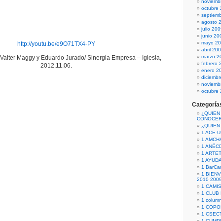
noviemb
octubre
septiem
agosto 
julio 20
junio 20
mayo 2
http://youtu.be/e9O71TX4-PY
abril 20
marzo 2
alter Maggy y Eduardo Jurado/ Sinergia Empresa – Iglesia,
febrero 
2012.11.06.
enero 2
diciemb
noviemb
octubre
Categoría
¿QUIEN
CONOCE
¿QUIEN
1 ACE-
1 AMCH
1 ANÉC
1 ARTE
1 AYUD
1 BarCa
1 BIEN
2010 200
1 CAMI
1 CLUB
1 column
1 COPO
1 CSECT
1 CUM