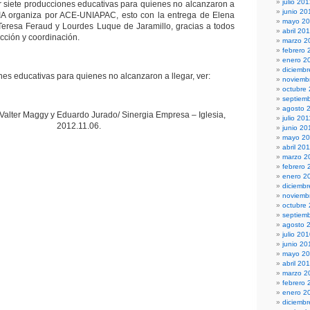
julio 20
 siete producciones educativas para quienes no alcanzaron a
junio 20
IA organiza por ACE-UNIAPAC, esto con la entrega de Elena
mayo 2
Teresa Feraud y Lourdes Luque de Jaramillo, gracias a todos
abril 20
ección y coordinación.
marzo 2
febrero 
enero 2
diciembr
es educativas para quienes no alcanzaron a llegar, ver:
noviemb
octubre
septiem
agosto 
alter Maggy y Eduardo Jurado/ Sinergia Empresa – Iglesia,
julio 201
2012.11.06.
junio 20
mayo 20
abril 20
marzo 2
febrero 
enero 2
diciemb
noviemb
octubre
septiem
agosto 
julio 20
junio 20
mayo 2
abril 20
marzo 2
febrero 
enero 2
diciemb