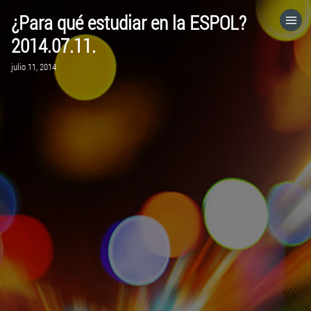
¿Para qué estudiar en la ESPOL?
HOME
2014.07.11.
julio 11, 2014
CATEGORÍAS
IR A
VISITA EL SITIO WEB