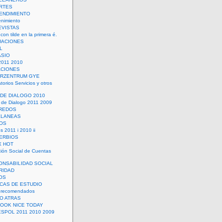
RTES
ENDIMIENTO
enimiento
EVISTAS
con tilde en la primera é.
UACIONES
L
ASIO
2011 2010
ACIONES
ERZENTRUM GYE
torios Servicios y otros
 DE DIALOGO 2010
 de Dialogo 2011 2009
CREDOS
ELANEAS
OS
s 2011 i 2010 ii
ERBIOS
X HOT
ión Social de Cuentas
ONSABILIDAD SOCIAL
RIDAD
OS
ICAS DE ESTUDIO
 recomendados
ÑO ATRAS
LOOK NICE TODAY
ESPOL 2011 2010 2009