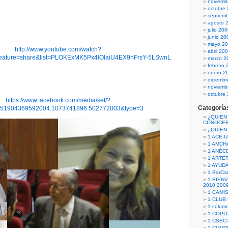
noviemb
octubre
septiem
agosto 
julio 20
junio 20
mayo 2
http://www.youtube.com/watch?
abril 20
ature=share&list=PLOKExMK5Px4lOlaiU4EX9hFrsY-5LSwnL
marzo 2
febrero 
enero 2
diciemb
noviemb
octubre
https://www.facebook.com/media/set/?
Categoría
151904369592004.1073741896.502772003&type=3
¿QUIEN
CONOCE
¿QUIEN
1 ACE-
1 AMCH
1 ANÉC
1 ARTE
1 AYUD
1 BarCa
1 BIEN
2010 200
1 CAMI
1 CLUB
1 column
1 COPO
1 CSECT
1 CUM