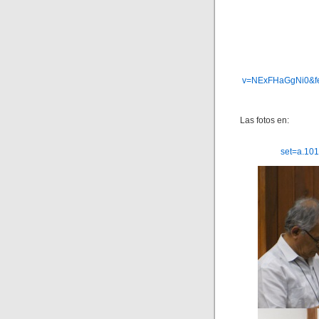
v=NExFHaGgNi0&fe
Las fotos en:
set=a.10