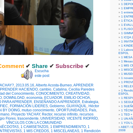
1 DEPO
1 EMPR
1 entret
1 ENTR
1 ÉTICA 
1 EVAL
1 FLISO
1 GIMN
1 ICQA 
1 INVIT
1 KIND
1 Labora
ESPOL
1 MESA
1 Mesas
Comment
✔
Share
✔
Subscribe
✔
1 MIS 
1 MISC
Escucha
1 MUSE
este post
1 novato
1 PROV
YACHAY?
,
2013.05.16
,
Alberto Acosta-Burneo
,
APRENDER
1 RELE
PRENDER HACIENDO
,
cambio
,
Catalina
,
Cecilia Paredes
1 Rendic
dad del Conocimiento
,
CONOCIMIENTO
,
CREATIVIDAD
,
ESPOL
O
,
DOWNLOAD
,
economía
,
ECUADOR
,
EMILIO OCHOA
,
1 RESP
O PARA APRENDER
,
ENSEÑANDO A APRENDER
,
Estrategia
,
1 SEGU
FIEC
,
FORMACIÓN LIDERES
,
Gobierno
,
GUAYAQUIL
,
Héctor
1 SUEÑ
N BY DOING
,
mutuo conocimiento
,
OPORTUNIDADES
,
País
,
1 TÉCN
a mano
,
Proyecto YACHAY
,
Rector
,
recurso infinito
,
recursos
1 TED +
gio Flores
,
trascendente
,
UNIVERSIDAD
,
VICENTE RIOFRÍO
,
1 UN A
VÍNCULOS CON LA COMUNIDAD
1 YOU 
ANÉCDOTAS
,
1 CAMISETAZOS
,
1 EMPRENDIMIENTO
,
1
ABET / 
2008
ENTREVISTAS
,
1 MIS CREDOS
,
1 MISCELANEAS
,
1 Rendición