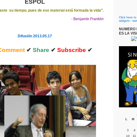
ESPOL
ste su tiempo, pues de ese material está formada la vida”.
Click here t
- Benjamín Franklin
widgets
-
ww
NUMERO D
ES LA VIS
Difusión 2013.05.17
Comment
✔
Share
✔
Subscribe
✔
L
M
3
4
10
11