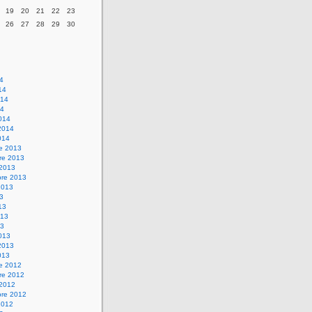
19
20
21
22
23
26
27
28
29
30
14
14
014
14
014
2014
014
re 2013
re 2013
 2013
bre 2013
2013
13
13
013
13
013
2013
013
re 2012
re 2012
 2012
bre 2012
2012