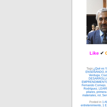
Like
✔
Tags:
¿Qué es 
ENSEÑANDO
,
A
Verduga
,
Ciu
DESARROLL
EMPRENDIMIENT
Fernando Cornejo
,
Rodríguez
,
LEAR
pilares
,
primer
materiales
,
rol
,
Ser
Posted in
1 
entretenimiento
,
1 