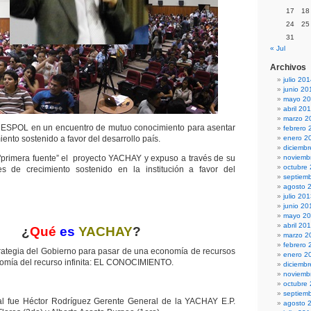
17
18
24
25
31
« Jul
Archivos
julio 20
junio 20
mayo 2
abril 20
marzo 2
ESPOL en un encuentro de mutuo conocimiento para asentar
febrero 
iento sostenido a favor del desarrollo país.
enero 2
diciemb
primera fuente” el proyecto YACHAY y expuso a través de su
noviemb
octubre
 de crecimiento sostenido en la institución a favor del
septiem
agosto 
julio 20
junio 20
mayo 2
abril 20
¿
Qué
es
YACHAY
?
marzo 2
febrero 
ategia del Gobierno para pasar de una economía de recursos
enero 2
nomía del recurso infinita: EL CONOCIMIENTO.
diciemb
noviemb
octubre
septiem
ipal fue Héctor Rodríguez Gerente General de la YACHAY E.P.
agosto 