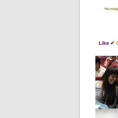
“No malga
Like
✔