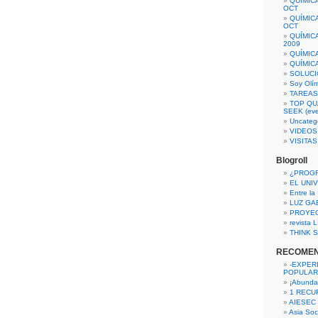
QUÍMIC
OCT
QUÍMIC
OCT
QUÍMIC
2009
QUÍMIC
QUÍMIC
SOLUCI
Soy Olí
TAREAS 
TOP QU
SEEK (eve
Uncateg
VIDEOS
VISITA
Blogroll
¿PROG
EL UNI
Entre la
LUZ GA
PROYE
revista
THINK S
RECOME
-EXPER
POPULAR
¡Abunda
1 RECURS
AIESEC
Asia Soci