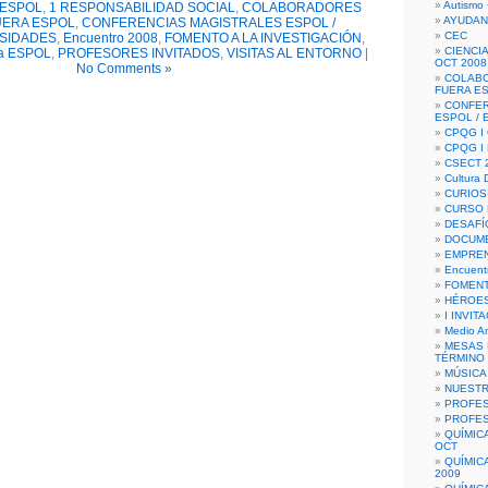
Autismo 
s ESPOL
,
1 RESPONSABILIDAD SOCIAL
,
COLABORADORES
AYUDAN
UERA ESPOL
,
CONFERENCIAS MAGISTRALES ESPOL /
CEC
SIDADES
,
Encuentro 2008
,
FOMENTO A LA INVESTIGACIÓN
,
CIENCIA
a ESPOL
,
PROFESORES INVITADOS
,
VISITAS AL ENTORNO
|
OCT 2008
No Comments »
COLAB
FUERA E
CONFER
ESPOL /
CPQG I 
CPQG I
CSECT 2
Cultura D
CURIOS
CURSO P
DESAFÍ
DOCUME
EMPREN
Encuent
FOMENT
HÉROES
I INVIT
Medio A
MESAS 
TÉRMINO
MÚSICA
NUEST
PROFES
PROFES
QUÍMIC
OCT
QUÍMIC
2009