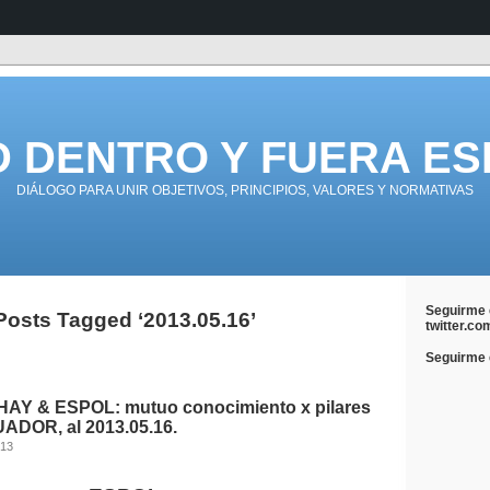
D DENTRO Y FUERA ES
DIÁLOGO PARA UNIR OBJETIVOS, PRINCIPIOS, VALORES Y NORMATIVAS
Seguirme 
Posts Tagged ‘2013.05.16’
twitter.co
Seguirme e
AY & ESPOL: mutuo conocimiento x pilares
UADOR, al 2013.05.16.
013