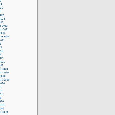
12
12
012
12
012
2012
012
e 2011
re 2011
 2011
bre 2011
2011
1
11
11
11
011
2011
011
re 2010
re 2010
 2010
bre 2010
2010
10
10
010
10
010
2010
010
re 2009