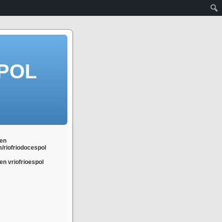
POL
en
m/riofriodocespol
n vriofrioespol