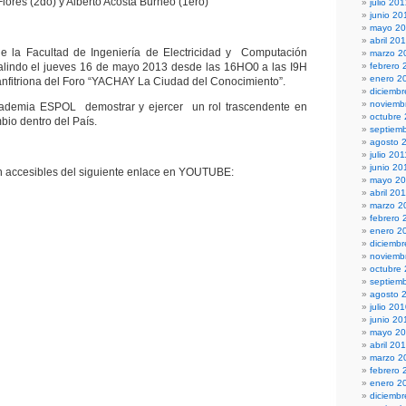
lores (2do) y Alberto Acosta Burneo (1ero)
julio 20
junio 20
mayo 2
abril 20
de la Facultad de Ingeniería de Electricidad y Computación
marzo 2
indo el jueves 16 de mayo 2013 desde las 16HO0 a las I9H
febrero 
enero 2
anfitriona del Foro “YACHAY La Ciudad del Conocimiento”.
diciembr
noviemb
ademia ESPOL demostrar y ejercer un rol trascendente en
octubre
bio dentro del País.
septiem
agosto 
julio 201
junio 20
n accesibles del siguiente enlace en YOUTUBE:
mayo 20
abril 20
marzo 2
febrero 
enero 2
diciemb
noviemb
octubre
septiem
agosto 
julio 20
junio 20
mayo 2
abril 20
marzo 2
febrero 
enero 2
diciemb