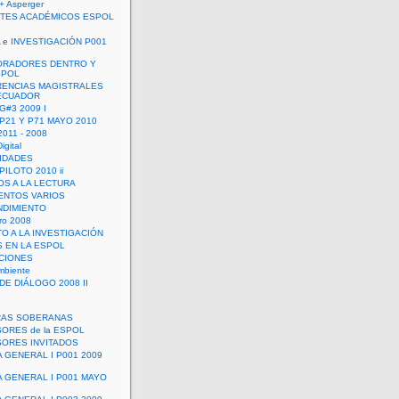
+ Asperger
TES ACADÉMICOS ESPOL
 e INVESTIGACIÓN P001
ORADORES DENTRO Y
SPOL
ENCIAS MAGISTRALES
 ECUADOR
G#3 2009 I
 P21 Y P71 MAYO 2010
011 - 2008
igital
IDADES
ILOTO 2010 ii
OS A LA LECTURA
NTOS VARIOS
DIMIENTO
ro 2008
O A LA INVESTIGACIÓN
 EN LA ESPOL
ACIONES
mbiente
DE DIÁLOGO 2008 II
RAS SOBERANAS
ORES de la ESPOL
ORES INVITADOS
A GENERAL I P001 2009
A GENERAL I P001 MAYO