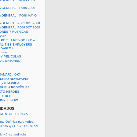
A GENERAL I P003 2009
A GENERAL I P005 2009
A GENERAL I P008 MAYO
A GENERAL P001 0CT 2008
A GENERAL P006 0CT 2008
ONES Y RUBRICAS
mpico
POR LA RED QG I / C e I
ALITIES EMPLOYERS
rywhere)
orized
 Y PELICULAS
S AL ENTORNO
RAMAR? ¿OK?
VERSO NEWSPAPER
 I y la MUSICA
BRIELA RODRÍGUEZ
CTO HÉROES
 LÍDERES
IMPLE NOW...
NDADOS
IMENTOS- CIENCIA
nte Química para todos!
OS Q / F / C / TIC -super-
ety (nice and rich)