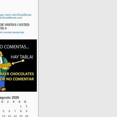
o get more mini-SharkBreak
w.SharkBreak.com
E VISITAS / USTED
ITA #
agosto 2026
X
J
V
S
D
1
2
5
6
7
8
9
12
13
14
15
16