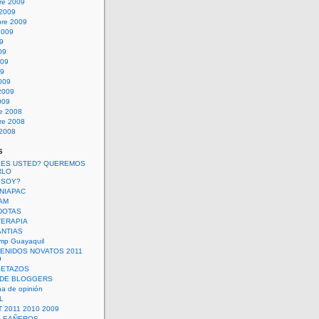
re 2009
 2009
bre 2009
2009
09
09
009
09
009
2009
009
re 2008
re 2008
 2008
s
 ES USTED? QUEREMOS
RLO
 SOY?
UNIAPAC
AM
DOTAS
TERAPIA
ANTIAS
mp Guayaquil
VENIDOS NOVATOS 2011
9
SETAZOS
 DE BLOGGERS
a de opinión
L
 2011 2010 2009
PLEAÑEROS