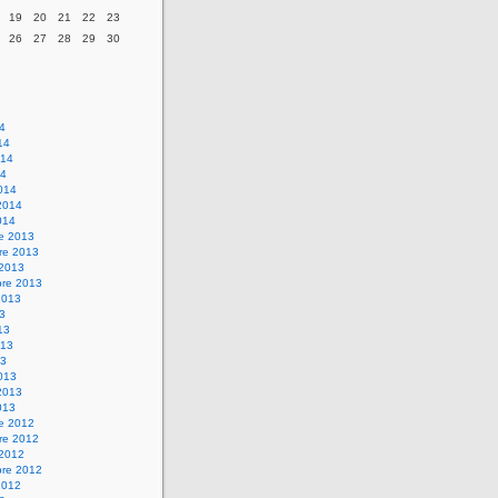
19
20
21
22
23
26
27
28
29
30
14
14
014
14
014
2014
014
re 2013
re 2013
 2013
bre 2013
2013
13
13
013
13
013
2013
013
re 2012
re 2012
 2012
bre 2012
2012