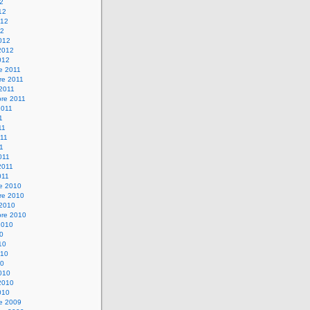
12
12
012
12
012
2012
012
e 2011
re 2011
 2011
bre 2011
2011
1
11
11
11
011
2011
011
re 2010
re 2010
 2010
bre 2010
2010
10
10
010
10
010
2010
010
re 2009