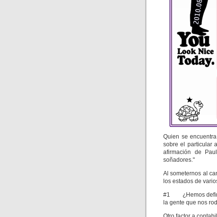
Quien se encuentra
sobre el particular 
afirmación de Pau
soñadores."
Al someternos al c
los estados de varios
#1 ¿Hemos definido
la gente que nos ro
Otro factor a contabi