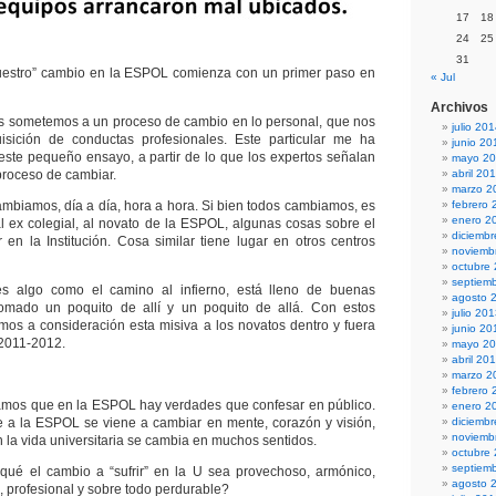
17
18
24
25
31
nuestro” cambio en la ESPOL comienza con un primer paso en
« Jul
Archivos
s sometemos a un proceso de cambio en lo personal, que nos
julio 20
sición de conductas profesionales. Este particular me ha
junio 20
 este pequeño ensayo, a partir de lo que los expertos señalan
mayo 2
proceso de cambiar.
abril 20
marzo 2
mbiamos, día a día, hora a hora. Si bien todos cambiamos, es
febrero 
enero 2
l ex colegial, al novato de la ESPOL, algunas cosas sobre el
diciemb
en la Institución. Cosa similar tiene lugar en otros centros
noviemb
octubre
septiem
s algo como el camino al infierno, está lleno de buenas
agosto 
tomado un poquito de allí y un poquito de allá. Con estos
julio 20
os a consideración esta misiva a los novatos dentro y fuera
junio 20
 2011-2012.
mayo 2
abril 20
marzo 2
febrero 
amos que en la ESPOL hay verdades que confesar en público.
enero 2
e a la ESPOL se viene a cambiar en mente, corazón y visión,
diciemb
noviemb
n la vida universitaria se cambia en muchos sentidos.
octubre
septiem
ué el cambio a “sufrir” en la U sea provechoso, armónico,
agosto 
l, profesional y sobre todo perdurable?