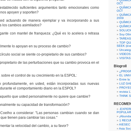
QUÍMIC
OCT
ecido suficientes argumentos tanto emocionales como
QUÍMIC
OCT
 nos apoyen y soporten?
QUÍMIC
2009
ctuando de manera ejemplar y va incorporando a sus
QUÍMIC
s los cambios asimilados?
QUÍMIC
SOLUCI
e con mantel de franqueza: ¿Qué es lo acelera o retrasa
Soy Olí
TAREAS 
TOP QU
ente lo apoyan en su proceso de cambio?
SEEK (eve
Uncateg
ulo social se siente co-propietario de sus cambios?
VIDEOS
VISITA
opietario de las perturbaciones que su cambio provoca en el
Blogroll
¿PROG
 sobre el control de su crecimiento en la ESPOL:
EL UNI
Entre la
undamente, en usted, están incorporadas sus nuevas
LUZ GA
PROYE
 durante el comportamiento diario en la ESPOL?
revista
THINK S
uello que usted personalmente no quiere que cambie?
RECOME
almente su capacidad de transformación?
-EXPER
POPULAR
 Coelho a considerar: "Las personas cambian cuando se dan
¡Abunda
 que tienen para cambiar las cosas."
1 RECURS
AIESEC
tar la velocidad del cambio, a su favor?
Asia Soci