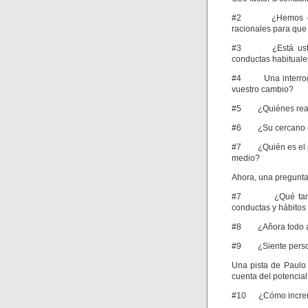
#2 ¿Hemos establ
racionales para que
#3 ¿Está usted a
conductas habituale
#4 Una interrogant
vuestro cambio?
#5 ¿Quiénes realm
#6 ¿Su cercano círc
#7 ¿Quién es el pr
medio?
Ahora, una pregunta
#7 ¿Qué tan prof
conductas y hábitos
#8 ¿Añora todo aq
#9 ¿Siente person
Una pista de Paulo
cuenta del potencial
#10 ¿Cómo incremen