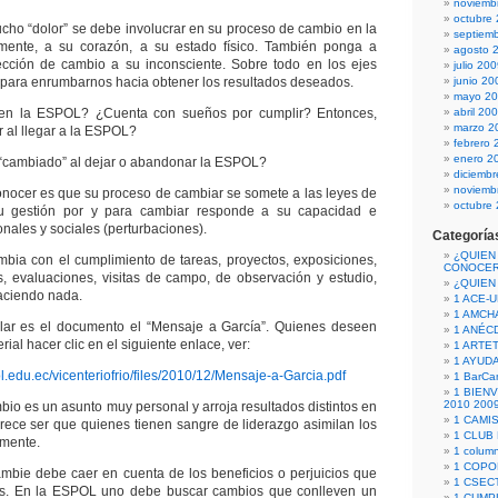
noviemb
octubre
cho “dolor” se debe involucrar en su proceso de cambio en la
septiem
ente, a su corazón, a su estado físico. También ponga a
agosto 
rección de cambio a su inconsciente. Sobre todo en los ejes
julio 20
l, para enrumbarnos hacia obtener los resultados deseados.
junio 20
mayo 2
en la ESPOL? ¿Cuenta con sueños por cumplir? Entonces,
abril 20
marzo 2
 al llegar a la ESPOL?
febrero 
enero 2
 “cambiado” al dejar o abandonar la ESPOL?
diciemb
noviemb
onocer es que su proceso de cambiar se somete a las leyes de
octubre
Su gestión por y para cambiar responde a su capacidad e
nales y sociales (perturbaciones).
Categoría
¿QUIEN
bia con el cumplimiento de tareas, proyectos, exposiciones,
CONOCE
s, evaluaciones, visitas de campo, de observación y estudio,
¿QUIEN
aciendo nada.
1 ACE-
1 AMCH
ilar es el documento el “Mensaje a García”. Quienes deseen
1 ANÉC
ial hacer clic en el siguiente enlace, ver:
1 ARTE
1 AYUD
ol.edu.ec/vicenteriofrio/files/2010/12/Mensaje-a-Garcia.pdf
1 BarCa
1 BIEN
2010 200
bio es un asunto muy personal y arroja resultados distintos en
1 CAMI
Parece ser que quienes tienen sangre de liderazgo asimilan los
1 CLUB
mente.
1 column
1 COPO
ambie debe caer en cuenta de los beneficios o perjuicios que
1 CSECT
os. En la ESPOL uno debe buscar cambios que conlleven un
1 CUM