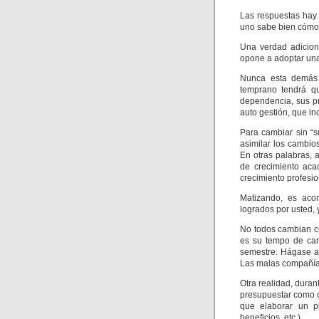
Las respuestas hay 
uno sabe bien cómo
Una verdad adicion
opone a adoptar una
Nunca esta demás 
temprano tendrá qu
dependencia, sus pr
auto gestión, que in
Para cambiar sin “s
asimilar los cambio
En otras palabras, a
de crecimiento aca
crecimiento profesio
Matizando, es acon
logrados por usted, 
No todos cambian co
es su tempo de cam
semestre. Hágase a
Las malas compañía
Otra realidad, dura
presupuestar como 
que elaborar un p
beneficios, etc.).