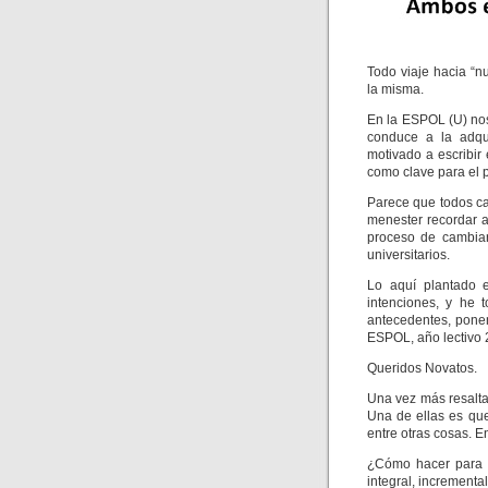
Todo viaje hacia “
la misma.
En la ESPOL (U) no
conduce a la adqui
motivado a escribir
como clave para el 
Parece que todos ca
menester recordar a
proceso de cambiar 
universitarios.
Lo aquí plantado e
intenciones, y he 
antecedentes, ponem
ESPOL, año lectivo
Queridos Novatos.
Una vez más resalt
Una de ellas es qu
entre otras cosas. E
¿Cómo hacer para q
integral, incrementa