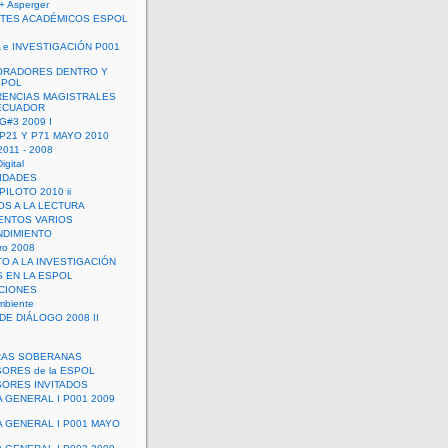
+ Asperger
TES ACADÉMICOS ESPOL
 e INVESTIGACIÓN P001
ORADORES DENTRO Y
SPOL
ENCIAS MAGISTRALES
 ECUADOR
G#3 2009 I
 P21 Y P71 MAYO 2010
011 - 2008
igital
IDADES
ILOTO 2010 ii
OS A LA LECTURA
NTOS VARIOS
DIMIENTO
ro 2008
O A LA INVESTIGACIÓN
 EN LA ESPOL
ACIONES
mbiente
DE DIÁLOGO 2008 II
RAS SOBERANAS
ORES de la ESPOL
ORES INVITADOS
A GENERAL I P001 2009
A GENERAL I P001 MAYO