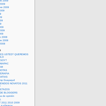
re 2009
 2009
bre 2009
2009
09
09
009
09
009
2009
009
re 2008
re 2008
 2008
s
 ES USTED? QUEREMOS
RLO
 SOY?
UNIAPAC
AM
DOTAS
TERAPIA
ANTIAS
mp Guayaquil
VENIDOS NOVATOS 2011
9
SETAZOS
 DE BLOGGERS
a de opinión
L
 2011 2010 2009
PLEAÑEROS