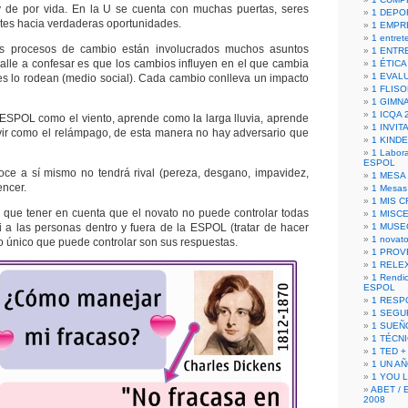
 y de por vida. En la U se cuenta con muchas puertas, seres
1 DEPO
es hacia verdaderas oportunidades.
1 EMPR
1 entret
os procesos de cambio están involucrados muchos asuntos
1 ENTR
talle a confesar es que los cambios influyen en el que cambia
1 ÉTICA 
1 EVAL
es lo rodean (medio social). Cada cambio conlleva un impacto
1 FLISO
1 GIMN
1 ICQA 
a ESPOL como el viento, aprende como la larga lluvia, aprende
1 INVIT
vir como el relámpago, de esta manera no hay adversario que
1 KIND
1 Labora
ESPOL
oce a sí mismo no tendrá rival (pereza, desgano, impavidez,
1 MESA
encer.
1 Mesas
1 MIS 
y que tener en cuenta que el novato no puede controlar todas
1 MISC
ni a las personas dentro y fuera de la ESPOL (tratar de hacer
1 MUSE
1 novato
lo único que puede controlar son sus respuestas.
1 PROV
1 RELE
1 Rendic
ESPOL
1 RESP
1 SEGU
1 SUEÑ
1 TÉCN
1 TED +
1 UN A
1 YOU 
ABET / 
2008