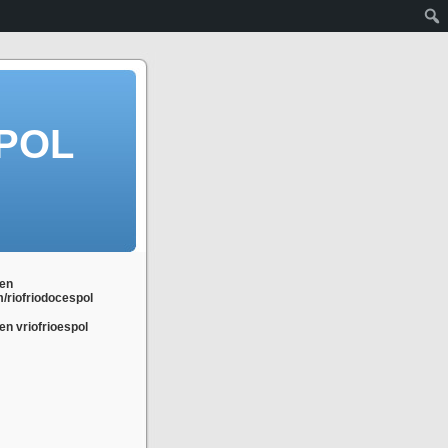
POL
en
m/riofriodocespol
n vriofrioespol