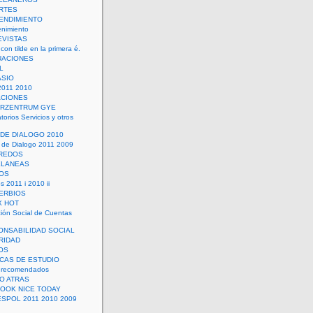
RTES
ENDIMIENTO
enimiento
EVISTAS
con tilde en la primera é.
UACIONES
L
ASIO
2011 2010
ACIONES
ERZENTRUM GYE
torios Servicios y otros
 DE DIALOGO 2010
 de Dialogo 2011 2009
CREDOS
ELANEAS
OS
s 2011 i 2010 ii
ERBIOS
X HOT
ión Social de Cuentas
ONSABILIDAD SOCIAL
RIDAD
OS
ICAS DE ESTUDIO
 recomendados
ÑO ATRAS
LOOK NICE TODAY
ESPOL 2011 2010 2009