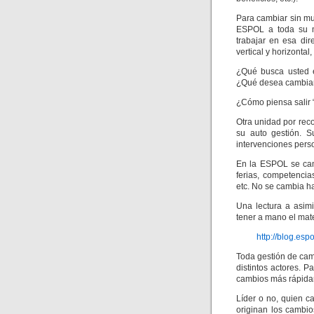
Para cambiar sin mu
ESPOL a toda su m
trabajar en esa di
vertical y horizonta
¿Qué busca usted 
¿Qué desea cambiar
¿Cómo piensa salir
Otra unidad por rec
su auto gestión. 
intervenciones perso
En la ESPOL se cam
ferias, competencia
etc. No se cambia h
Una lectura a asim
tener a mano el mater
http://blog.esp
Toda gestión de cam
distintos actores. 
cambios más rápida
Líder o no, quien c
originan los cambi