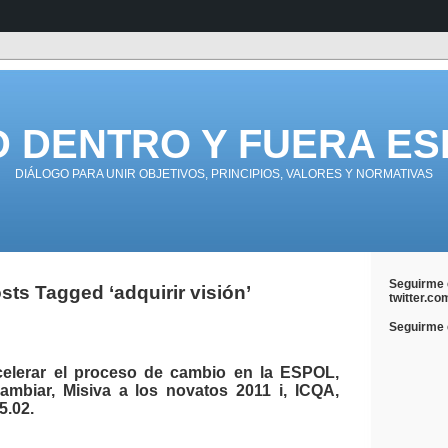
D DENTRO Y FUERA ES
DIÁLOGO PARA UNIR OBJETIVOS, PRINCIPIOS, VALORES Y NORMATIVAS
Seguirme 
sts Tagged ‘adquirir visión’
twitter.co
Seguirme e
elerar el proceso de cambio en la ESPOL,
ambiar, Misiva a los novatos 2011 i, ICQA,
5.02.