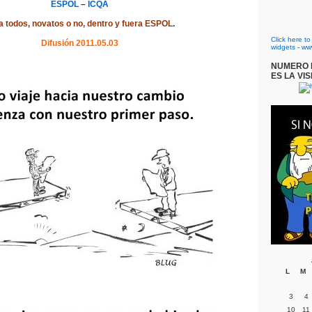
ESPOL
–
ICQA
a todos, novatos o no, dentro y fuera ESPOL
.
Click here t
Difusión 2011.05.03
widgets
-
ww
NUMERO D
ES LA VIS
L
M
3
4
10
11