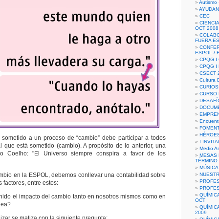
Autismo 
AYUDAN
CEC
CIENCIA
OCT 2008
COLAB
FUERA E
CONFER
ESPOL /
CPQG I 
CPQG I
CSECT 2
Cultura D
CURIOS
CURSO P
DESAFÍ
DOCUME
EMPREN
Encuent
FOMENT
HÉROES
 sometido a un proceso de “cambio” debe participar a todos
I INVIT
al que está sometido (cambio). A propósito de lo anterior, una
Medio A
lo Coelho: "El Universo siempre conspira a favor de los
MESAS 
TÉRMINO
MÚSICA
ambio en la ESPOL, debemos conllevar una contabilidad sobre
NUEST
PROFES
 factores, entre estos:
PROFES
QUÍMIC
 el impacto del cambio tanto en nosotros mismos como en
OCT
dea?
QUÍMIC
2009
lizar se matiza con la siguiente pregunta: