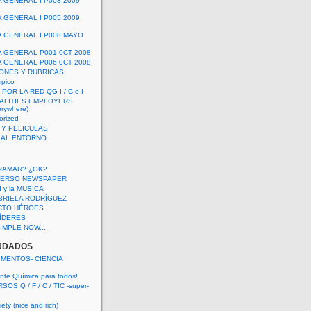
A GENERAL I P003 2009
A GENERAL I P005 2009
A GENERAL I P008 MAYO
A GENERAL P001 0CT 2008
A GENERAL P006 0CT 2008
ONES Y RUBRICAS
mpico
POR LA RED QG I / C e I
ALITIES EMPLOYERS
rywhere)
orized
 Y PELICULAS
S AL ENTORNO
RAMAR? ¿OK?
VERSO NEWSPAPER
 I y la MUSICA
BRIELA RODRÍGUEZ
CTO HÉROES
 LÍDERES
IMPLE NOW...
NDADOS
IMENTOS- CIENCIA
nte Química para todos!
OS Q / F / C / TIC -super-
ety (nice and rich)