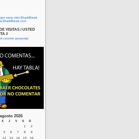
o get more mini-SharkBreak
w.SharkBreak.com
E VISITAS / USTED
ITA #
agosto 2026
X
J
V
S
D
1
2
5
6
7
8
9
12
13
14
15
16