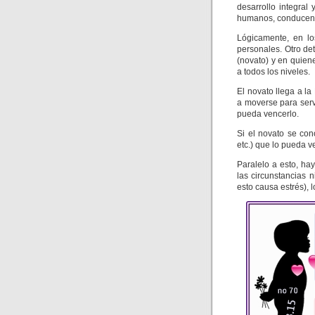
desarrollo integral
humanos, conducent
Lógicamente, en l
personales. Otro de
(novato) y en quien
a todos los niveles.
El novato llega a l
a moverse para ser
pueda vencerlo.
Si el novato se con
etc.) que lo pueda v
Paralelo a esto, ha
las circunstancias 
esto causa estrés), 