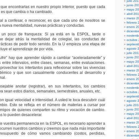
julio 20
junio 20
que encontrarlas en nuestro propio interior, puesto que cada
mayo 2
 es que cambia o ha cambiado.
abril 20
marzo 2
al a confesar, o reconocer, es que cada uno de nosotros se
febrero 
 nueva mentalidad, nuevas prácticas y conductas.
enero 2
diciembr
un poco de franqueza: Sí ya está en la ESPOL, tarde o
noviemb
e dejar atrás la mentalidad de colegial, las conductas de
octubre
ácticas de pedir todo servido. En la U empieza una etapa de
septiem
cluye el aprendizaje de por vida.
agosto 
julio 201
ufrir” hay que aprender rápido a cambiar “aceleradamente” y
junio 20
mayo 20
s entre intervalos, entre clases, semanas, entre evaluaciones.
abril 20
provechar los intertantos para reflexionar sobre las vivencias
marzo 2
démico y que son casualmente conducentes al desarrollo y
febrero 
nal.
enero 2
diciemb
sejable anotar (registrar), en sus intertantos, los cambios
noviemb
ya sean estos diarios, semanales, semestrales, anuales, etc.
octubre
septiem
n igual velocidad e intensidad. A usted le toca descubrir cuál
agosto 
bio. Esto se refleja en el número de materias a cursar por
julio 20
migos de quienes comparten su ritmo y vocación de cambio.
junio 20
mayo 2
s lo pueden desacelerar.
abril 20
marzo 2
nte vuestra permanencia en la ESPOL, es necesario aprender a
febrero 
ocurren nuestros cambios y creemos que nada más importante
enero 2
resupuesto de cómo vamos cambiando (costos, perdidas,
diciemb