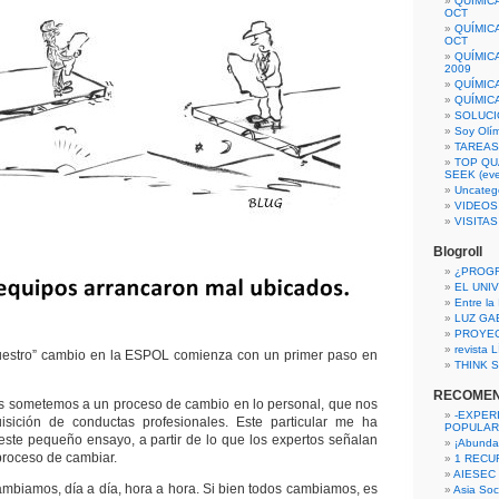
QUÍMIC
OCT
QUÍMIC
OCT
QUÍMIC
2009
QUÍMIC
QUÍMIC
SOLUCI
Soy Olí
TAREAS 
TOP QU
SEEK (eve
Uncateg
VIDEOS
VISITA
Blogroll
¿PROG
EL UNI
Entre la
LUZ GA
PROYE
revista
nuestro” cambio en la ESPOL comienza con un primer paso en
THINK S
RECOME
s sometemos a un proceso de cambio en lo personal, que nos
-EXPER
sición de conductas profesionales. Este particular me ha
POPULAR
 este pequeño ensayo, a partir de lo que los expertos señalan
¡Abunda
proceso de cambiar.
1 RECURS
AIESEC
mbiamos, día a día, hora a hora. Si bien todos cambiamos, es
Asia Soci