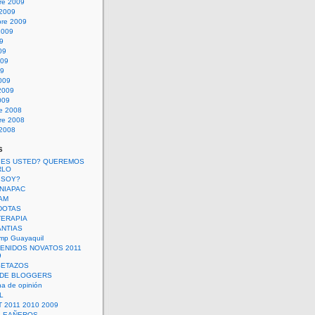
re 2009
 2009
bre 2009
2009
09
09
009
09
009
2009
009
re 2008
re 2008
 2008
s
 ES USTED? QUEREMOS
RLO
 SOY?
UNIAPAC
AM
DOTAS
TERAPIA
ANTIAS
mp Guayaquil
VENIDOS NOVATOS 2011
9
SETAZOS
 DE BLOGGERS
a de opinión
L
 2011 2010 2009
PLEAÑEROS