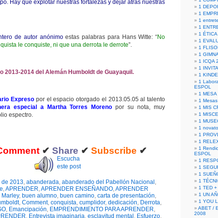
empo. Hay que explotar nuestras fortalezas y dejar atrás nuestras
1 DEPO
1 EMPR
1 entret
1 ENTR
1 ÉTICA 
intero de autor anónimo
estas palabras para Hans Witte: “
No
1 EVAL
uista le conquiste, ni que una derrota le derrote
”.
1 FLISO
1 GIMN
1 ICQA 
1 INVIT
o 2013-2014 del Alemán Humboldt de Guayaquil.
1 KIND
1 Labora
ESPOL
1 MESA
rio Expreso
por el espacio otorgado el 2013.05.05 al talento
1 Mesas
era especial a Martha Torres Moreno
por su nota, muy
1 MIS 
lio espectro.
1 MISC
1 MUSE
1 novato
1 PROV
1 RELE
Comment
✔
Share
✔
Subscribe
✔
1 Rendic
ESPOL
Escucha
1 RESP
este post
1 SEGU
1 SUEÑ
1 TÉCN
 de 2013
,
abanderada
,
abanderado del Pabellón Nacional
,
1 TED +
ce
,
APRENDER
,
APRENDER ENSEÑANDO
,
APRENDER
1 UN A
 Marley
,
buen alumno
,
buen camino
,
carta de presentación
,
1 YOU 
umboldt
,
Comment
,
conquista
,
cumplidor
,
dedicación
,
Derrota
,
ABET / 
SO
,
Emancipación
,
EMPRENDIMIENTO PARA APRENDER
,
2008
PRENDER
,
Entrevista imaginaria
,
esclavitud mental
,
Esfuerzo
,