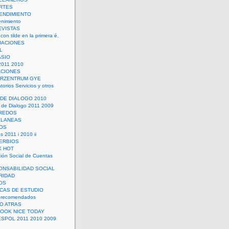
RTES
ENDIMIENTO
enimiento
EVISTAS
con tilde en la primera é.
UACIONES
L
ASIO
2011 2010
ACIONES
ERZENTRUM GYE
torios Servicios y otros
 DE DIALOGO 2010
 de Dialogo 2011 2009
CREDOS
ELANEAS
OS
s 2011 i 2010 ii
ERBIOS
X HOT
ión Social de Cuentas
ONSABILIDAD SOCIAL
RIDAD
OS
ICAS DE ESTUDIO
 recomendados
ÑO ATRAS
LOOK NICE TODAY
ESPOL 2011 2010 2009