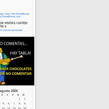
o get more mini-SharkBreak
w.SharkBreak.com
E VISITAS / USTED
ITA #
agosto 2026
X
J
V
S
D
1
2
5
6
7
8
9
12
13
14
15
16