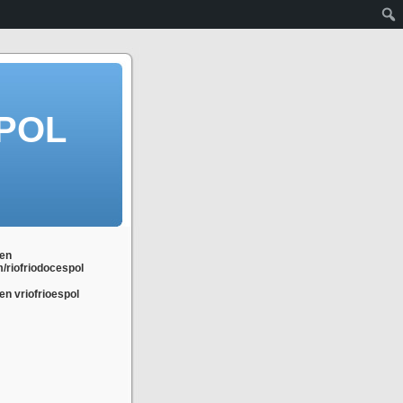
POL
en
m/riofriodocespol
n vriofrioespol