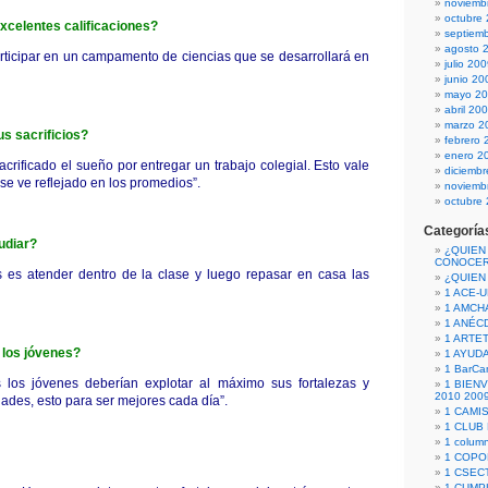
noviemb
octubre
xcelentes calificaciones?
septiem
agosto 
articipar en un campamento de ciencias que se desarrollará en
julio 20
junio 20
mayo 2
abril 20
marzo 2
s sacrificios?
febrero 
enero 2
crificado el sueño por entregar un trabajo colegial. Esto vale
diciemb
se ve reflejado en los promedios”.
noviemb
octubre
Categoría
udiar?
¿QUIEN
CONOCE
s es atender dentro de la clase y luego repasar en casa las
¿QUIEN
1 ACE-
1 AMCH
1 ANÉC
1 ARTE
 los jóvenes?
1 AYUD
1 BarCa
 los jóvenes deberían explotar al máximo sus fortalezas y
1 BIEN
2010 200
dades, esto para ser mejores cada día”.
1 CAMI
1 CLUB
1 column
1 COPO
1 CSECT
1 CUM