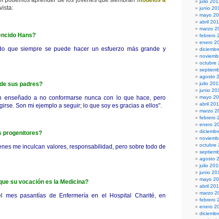
l podemos aprender de los jóvenes que siembran
modelos a
julio 20
vista:
junio 20
mayo 2
abril 20
marzo 2
encido Hans?
febrero 
enero 2
ido que siempre se puede hacer un esfuerzo más grande y
diciembr
noviemb
octubre
septiem
agosto 
 de sus padres?
julio 201
junio 20
n enseñado a no conformarse nunca con lo que hace, pero
mayo 20
abril 20
irse. Son mi ejemplo a seguir; lo que soy es gracias a ellos".
marzo 2
febrero 
enero 2
diciemb
 progenitores?
noviemb
octubre
enes me inculcan valores, responsabilidad, pero sobre todo de
septiem
agosto 
julio 20
junio 20
mayo 2
e su vocación es la Medicina?
abril 20
marzo 2
el mes pasantías de Enfermería en el Hospital Charité, en
febrero 
enero 2
diciemb