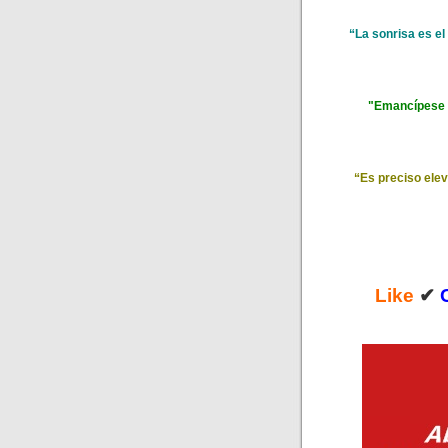
“La sonrisa es el
"Emancípese a
“Es preciso elev
Like
✔