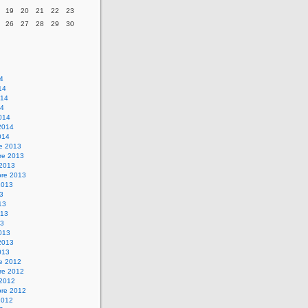
19
20
21
22
23
26
27
28
29
30
14
14
014
14
014
2014
014
re 2013
re 2013
 2013
bre 2013
2013
13
13
013
13
013
2013
013
re 2012
re 2012
 2012
bre 2012
2012