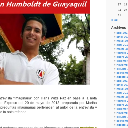
17
18
24
25
31
« Jul
Archivos
julio 20
junio 20
mayo 2
abril 20
marzo 2
febrero 
enero 2
diciemb
noviemb
octubre
septiem
agosto 
julio 20
junio 20
mayo 2
abril 20
marzo 2
trevista “imaginaria” con Hans Witte Paz en base a la nota
febrero 
ario Expreso del 20 de mayo de 2013, preparada por Martha
enero 2
preguntas imaginarias pertenecen al autor de la entrevista y
diciemb
e la nota referida.
noviemb
octubre
septiem
agosto 