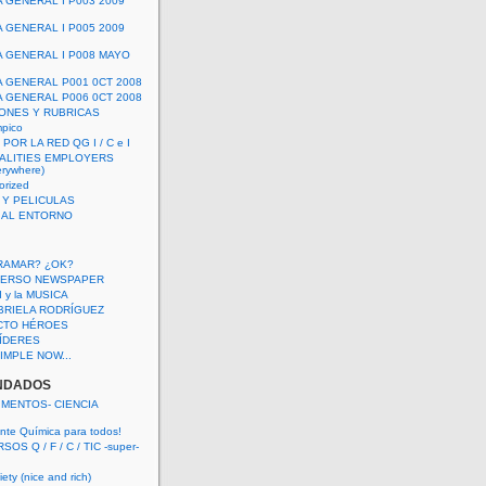
A GENERAL I P003 2009
A GENERAL I P005 2009
A GENERAL I P008 MAYO
A GENERAL P001 0CT 2008
A GENERAL P006 0CT 2008
ONES Y RUBRICAS
mpico
POR LA RED QG I / C e I
ALITIES EMPLOYERS
rywhere)
orized
 Y PELICULAS
S AL ENTORNO
RAMAR? ¿OK?
VERSO NEWSPAPER
 I y la MUSICA
BRIELA RODRÍGUEZ
CTO HÉROES
 LÍDERES
IMPLE NOW...
NDADOS
IMENTOS- CIENCIA
nte Química para todos!
OS Q / F / C / TIC -super-
ety (nice and rich)