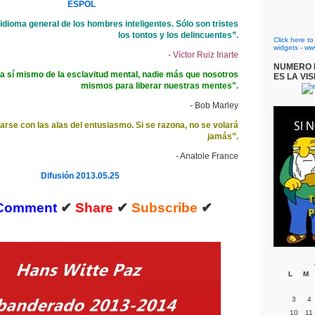
ESPOL
 idioma general de los hombres inteligentes. Sólo son tristes
los tontos y los delincuentes”.
Click here t
widgets
-
ww
- Víctor Ruiz Iriarte
NUMERO D
 sí mismo de la esclavitud mental, nadie más que nosotros
ES LA VIS
mismos para liberar nuestras mentes".
- Bob Marley
arse con las alas del entusiasmo. Si se razona, no se volará
jamás”.
- Anatole France
Difusión 2013.05.25
Comment
✔
Share
✔
Subscribe
✔
L
M
3
4
10
11