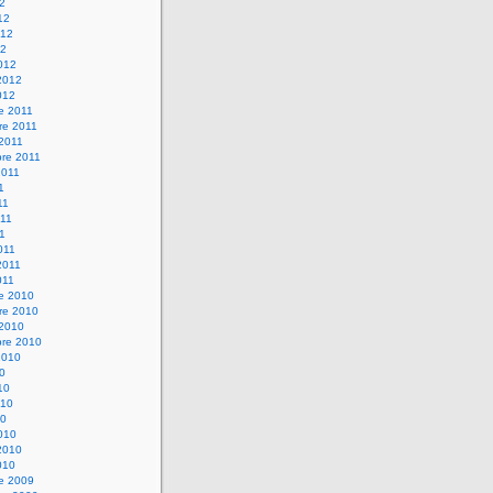
12
12
012
12
012
2012
012
e 2011
re 2011
 2011
bre 2011
2011
1
11
11
11
011
2011
011
re 2010
re 2010
 2010
bre 2010
2010
10
10
010
10
010
2010
010
re 2009