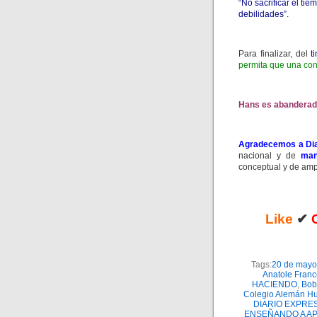
“No sacrificar el ti
debilidades”.
Para finalizar, del
t
permita que una conq
Hans es abanderad
Agradecemos a Dia
nacional y de
man
conceptual y de amp
Like
✔
Tags:
20 de mayo
Anatole Fran
HACIENDO
,
Bob
Colegio Alemán H
DIARIO EXPRE
ENSEÑANDO A A