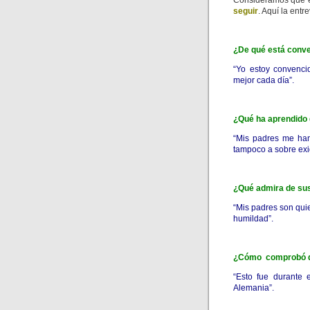
Consideramos que e
seguir
. Aquí la entre
¿De qué está conv
“Yo estoy convenc
mejor cada día”.
¿Qué ha aprendido
“Mis padres me ha
tampoco a sobre exig
¿Qué admira de sus
“Mis padres son qui
humildad”.
¿Cómo comprobó qu
“Esto fue durante 
Alemania”.