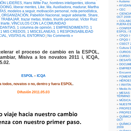
Autismo 
ÓN LIDERES
,
Hans Witte Paz
,
hombres inteligentes
,
idioma
AYUDAN
 DOING
,
liberar mentes
,
Like
,
Ma. Auxiliadora
,
madurar
,
Martha
CEC
TAS
,
modelos a seguir
,
motivación personal
,
nota periodística
,
CIENCIA
,
ORGANIZACIÓN
,
Pabellón Nacional
,
seguir adelante
,
Share
,
OCT 2008
,
TRABAJAR
,
trazar metas
,
tristes
,
triunfo personal
,
Víctor Ruiz
COLAB
Iriarte
,
VÍNCULOS CON LA COMUNIDAD
FUERA E
UDANTIAS
,
1 columna de opinión
,
1 EMPRENDIMIENTO
,
1
CONFER
,
1 MIS CREDOS
,
1 MISCELANEAS
,
1 RESPONSABILIDAD
ESPOL /
CIAL
,
VISITAS AL ENTORNO
|
No Comments »
CPQG I 
CPQG I
CSECT 2
Cultura D
elerar el proceso de cambio en la ESPOL,
CURIOS
CURSO P
ambiar, Misiva a los novatos 2011 i, ICQA,
DESAFÍ
5.02.
DOCUME
EMPREN
Encuent
ESPOL
–
ICQA
FOMENT
HÉROES
a todos, novatos o no, dentro y fuera ESPOL
.
I INVIT
Medio A
Difusión 2011.05.03
MESAS 
TÉRMINO
MÚSICA
NUEST
PROFES
PROFES
QUÍMIC
OCT
QUÍMIC
2009