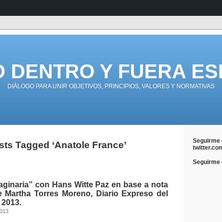
D DENTRO Y FUERA ES
DIÁLOGO PARA UNIR OBJETIVOS, PRINCIPIOS, VALORES Y NORMATIVAS
Seguirme 
sts Tagged ‘Anatole France’
twitter.co
Seguirme e
aginaria” con Hans Witte Paz en base a nota
de Martha Torres Moreno, Diario Expreso del
 2013.
2013