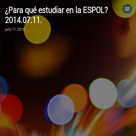
¿Para qué estudiar en la ESPOL?
HOME
2014.07.11.
julio 11, 2014
CATEGORÍAS
IR A
VISITA EL SITIO WEB