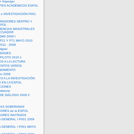
+ Asperger
TES ACADÉMICOS ESPOL
 e INVESTIGACIÓN P001
ORADORES DENTRO Y
SPOL
ENCIAS MAGISTRALES
 ECUADOR
G#3 2009 I
 P21 Y P71 MAYO 2010
011 - 2008
igital
IDADES
ILOTO 2010 ii
OS A LA LECTURA
NTOS VARIOS
DIMIENTO
ro 2008
O A LA INVESTIGACIÓN
 EN LA ESPOL
ACIONES
mbiente
DE DIÁLOGO 2008 II
RAS SOBERANAS
ORES de la ESPOL
ORES INVITADOS
A GENERAL I P001 2009
A GENERAL I P001 MAYO