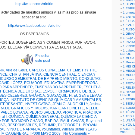
http://twitter.com/vriofrio
1 DEPO
1 EMPR
 actividades de nuestros amigos y las mías propias sírvase
1 entret
acceder al sitio:
1 ENTR
1 ÉTICA 
http://www.facebook.com/vriofrio
1 EVAL
1 FLISO
OS ESPERAMOS
1 GIMN
1 ICQA 
PORTES, SUGERENCIAS Y COMENTARIOS, POR FAVOR,
1 INVIT
1 KIND
OS LLEGAR VÍA COMMENTS A ESTA ENTRADA.
1 Labora
ESPOL
Escucha
1 MESA
este post
1 Mesas
1 MIS 
NK
,
Arie de Geus
,
CARLOS CUNALEMA
,
CHEMISTRY THE
1 MISC
ENCE
,
CHRISTIAN JÁTIVA
,
CIENCIA CENTRAL
,
CIENCIA Y
1 MUSE
CURSO SEMESTRAL DE EMPRENDIMIENTO
,
CONSULTAS
,
1 novato
DAVID LÓPEZ
,
ECUADOR
,
EDUCATIVA
,
EMPRENDEDORA
,
1 PROV
O PARA APRENDER
,
ENSEÑANDO A APRENDER
,
ESCUELA
1 RELE
ITÉCNICA DEL LITORAL
,
ESPOL
,
FORMACIÓN LIDERES
,
1 Rendic
SES CELEBRES
,
GRÁFICA
,
GUAYAQUIL
,
H. EUGENE LEMAY
,
ESPOL
ICQA
,
INSTITUTO DE CIENCIAS QUÍMICAS Y AMBIENTALES
,
1 RESP
NTERESANTE
,
INVESTIGATIVA
,
JEAN CLAUDE KILLY
,
Joshua
1 SEGU
RA DE GRÁFICOS Y TABLAS
,
MARIE ANTOINETTE
,
NELLIE
1 SUEÑ
,
PABLO LOYANA
,
PEDRO SALCEDO
,
PRÁCTICA
,
PRÁCTICA
1 TÉCN
al I
,
QUÍMICA
,
QUÍMICA GENERAL
,
QUÍMICA LA CIENCIA
1 TED +
A POR RAYMOND CHANG
,
RÁPIDA
,
RAÚL CAMAS
,
Raymond
1 UN A
IVA
,
RESPONSABLES
,
RESUMIR
,
THEODORE L. BROWN
1 YOU 
RAL
,
VINO DE NARANJA
,
voluntarios
,
William Butler YEATS
ABET / 
2008
ÍMICA GENERAL I P008 MAYO 2009
|
No Comments »