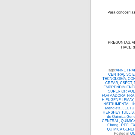
Para conocer las
PREGUNTAS, A
HACERL
Tags:
ANNE FRA
CENTRAL SCI
TECNOLOGÍA
,
CON
CREAR
,
CSECT
,
EMPRENDIMIENT
SUPERIOR POL
FORMADORA
,
FRA
H.EUGENE LEMAY
,
INSTRUMENTAL
,
I
Mendieta
,
LECTU
HERSHEY TULLIS
de Química Gener
CENTRAL
,
QUÍMIC
Chang.
,
REFLEX
QUÍMICA GENE
Posted in
QU