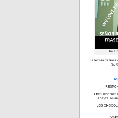
Raul C
La lectura de frase
Sr. 
ht
RESPON
Efrén Tenesaca (
Loayza, Alvar
LOS CHOCOLA
\@/|@