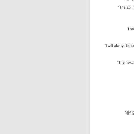
"The abili
"I a
"I will always be 
"The next 
\@/|@