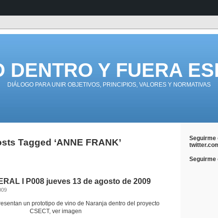
D DENTRO Y FUERA ES
DIÁLOGO PARA UNIR OBJETIVOS, PRINCIPIOS, VALORES Y NORMATIVAS
Seguirme 
osts Tagged ‘ANNE FRANK’
twitter.co
Seguirme e
AL I P008 jueves 13 de agosto de 2009
009
resentan un prototipo de vino de Naranja dentro del proyecto
CSECT, ver imagen