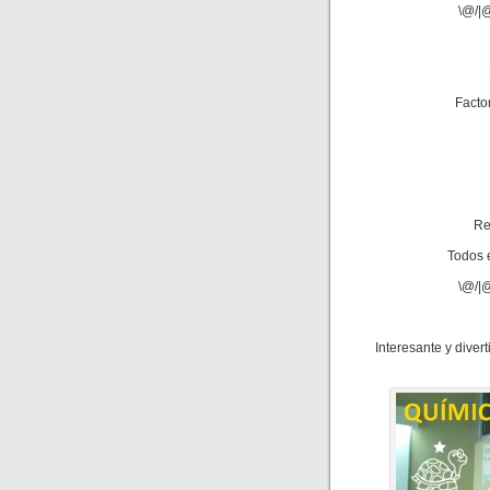
\@/|@
Factor
Re
Todos e
\@/|@
Interesante y diver