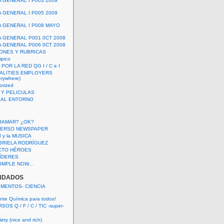
A GENERAL I P003 2009
A GENERAL I P005 2009
A GENERAL I P008 MAYO
A GENERAL P001 0CT 2008
A GENERAL P006 0CT 2008
ONES Y RUBRICAS
mpico
POR LA RED QG I / C e I
ALITIES EMPLOYERS
rywhere)
orized
 Y PELICULAS
S AL ENTORNO
RAMAR? ¿OK?
VERSO NEWSPAPER
 I y la MUSICA
BRIELA RODRÍGUEZ
CTO HÉROES
 LÍDERES
IMPLE NOW...
NDADOS
IMENTOS- CIENCIA
nte Química para todos!
OS Q / F / C / TIC -super-
ety (nice and rich)