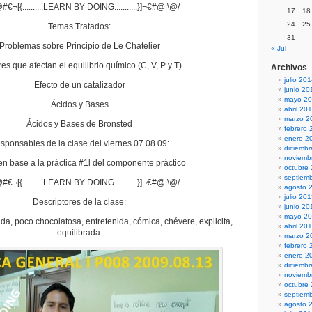
#€¬[{..........LEARN BY DOING...........}]¬€#@|\@/
17
18
24
25
Temas Tratados:
31
Problemas sobre Principio de Le Chatelier
« Jul
es que afectan el equilibrio químico (C, V, P y T)
Archivos
julio 20
Efecto de un catalizador
junio 20
mayo 2
Ácidos y Bases
abril 20
marzo 2
Ácidos y Bases de Bronsted
febrero 
enero 2
sponsables de la clase del viernes 07.08.09:
diciemb
noviemb
n base a la práctica #1l del componente práctico
octubre
septiem
#€¬[{..........LEARN BY DOING...........}]¬€#@|\@/
agosto 
julio 20
Descriptores de la clase:
junio 20
mayo 2
tida, poco chocolatosa, entretenida, cómica, chévere, explicita,
abril 20
equilibrada.
marzo 2
febrero 
enero 2
diciemb
noviemb
octubre
septiem
agosto 