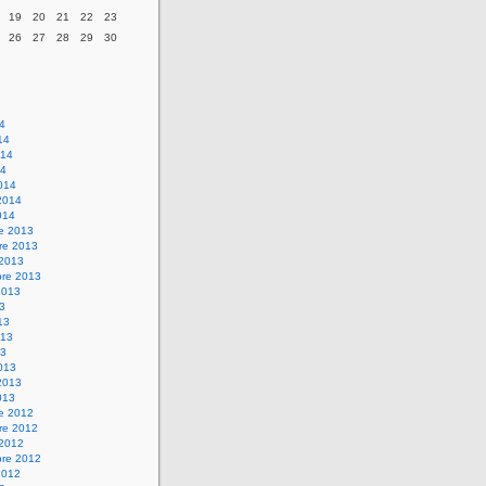
19
20
21
22
23
26
27
28
29
30
14
14
014
14
014
2014
014
re 2013
re 2013
 2013
bre 2013
2013
13
13
013
13
013
2013
013
re 2012
re 2012
 2012
bre 2012
2012