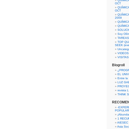
QUÍMIC
OCT
QUÍMIC
OCT
QUÍMIC
2009
QUÍMIC
QUÍMIC
SOLUCI
Soy Olí
TAREAS 
TOP QU
SEEK (eve
Uncateg
VIDEOS
VISITA
Blogroll
¿PROG
EL UNI
Entre la
LUZ GA
PROYE
revista
THINK S
RECOME
-EXPER
POPULAR
¡Abunda
1 RECURS
AIESEC
Asia Soci