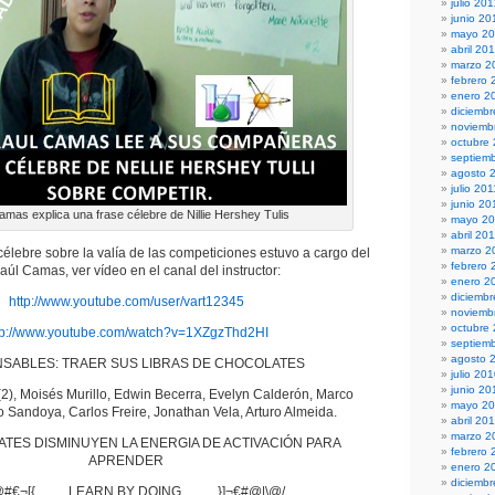
julio 20
junio 20
mayo 2
abril 20
marzo 2
febrero 
enero 2
diciembr
noviemb
octubre
septiem
agosto 
julio 201
junio 20
amas explica una frase célebre de Nillie Hershey Tulis
mayo 20
abril 20
marzo 2
 célebre sobre la valía de las competiciones estuvo a cargo del
febrero 
Raúl Camas, ver vídeo en el canal del instructor:
enero 2
diciemb
http://www.youtube.com/user/vart12345
noviemb
octubre
tp://www.youtube.com/watch?v=1XZgzThd2HI
septiem
agosto 
SABLES: TRAER SUS LIBRAS DE CHOCOLATES
julio 20
junio 20
2), Moisés Murillo, Edwin Becerra, Evelyn Calderón, Marco
mayo 2
o Sandoya, Carlos Freire, Jonathan Vela, Arturo Almeida.
abril 20
marzo 2
TES DISMINUYEN LA ENERGIA DE ACTIVACIÓN PARA
febrero 
APRENDER
enero 2
diciemb
#€¬[{..........LEARN BY DOING...........}]¬€#@|\@/