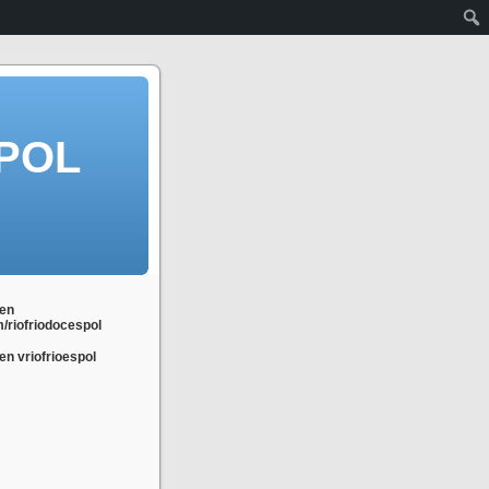
POL
en
m/riofriodocespol
n vriofrioespol