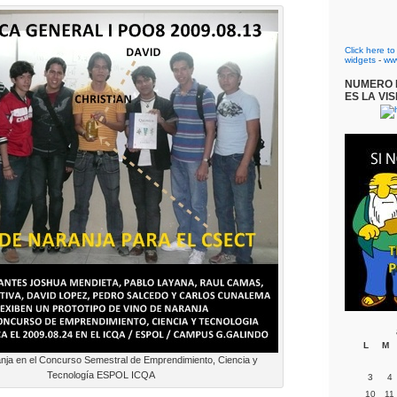
Click here t
widgets
-
ww
NUMERO D
ES LA VIS
L
M
nja en el Concurso Semestral de Emprendimiento, Ciencia y
Tecnología ESPOL ICQA
3
4
10
11