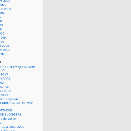
re 2009
 2009
bre 2009
2009
09
09
009
09
009
2009
009
re 2008
re 2008
 2008
s
 ES USTED? QUEREMOS
RLO
 SOY?
UNIAPAC
AM
DOTAS
TERAPIA
ANTIAS
mp Guayaquil
VENIDOS NOVATOS 2011
9
SETAZOS
 DE BLOGGERS
a de opinión
L
 2011 2010 2009
PLEAÑEROS