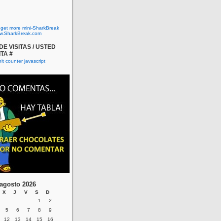
o get more mini-SharkBreak
w.SharkBreak.com
E VISITAS / USTED
ITA #
agosto 2026
X
J
V
S
D
1
2
5
6
7
8
9
12
13
14
15
16