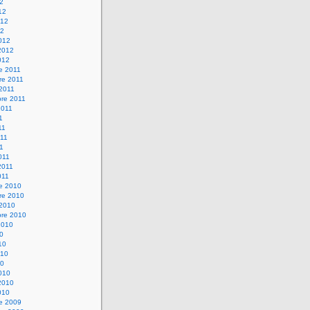
12
12
012
12
012
2012
012
e 2011
re 2011
 2011
bre 2011
2011
1
11
11
11
011
2011
011
re 2010
re 2010
 2010
bre 2010
2010
10
10
010
10
010
2010
010
re 2009