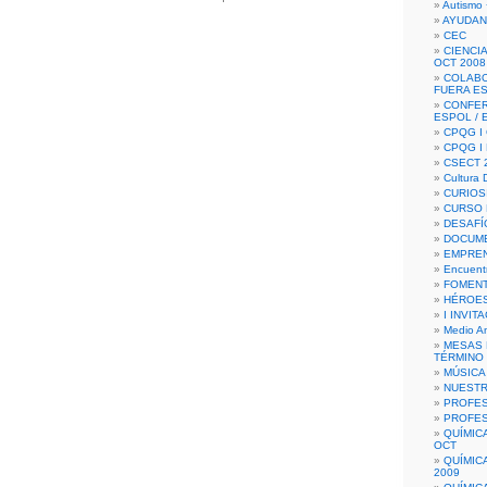
Autismo 
AYUDAN
CEC
CIENCIA
OCT 2008
COLAB
FUERA E
CONFER
ESPOL /
CPQG I 
CPQG I
CSECT 2
Cultura D
CURIOS
CURSO P
DESAFÍ
DOCUME
EMPREN
Encuent
FOMENT
HÉROES
I INVIT
Medio A
MESAS 
TÉRMINO
MÚSICA
NUEST
PROFES
PROFES
QUÍMIC
OCT
QUÍMIC
2009