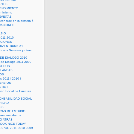
RTES
ENDIMIENTO
enimiento
EVISTAS
con tilde en la primera é.
UACIONES
L
ASIO
2011 2010
ACIONES
ERZENTRUM GYE
torios Servicios y otros
 DE DIALOGO 2010
 de Dialogo 2011 2009
CREDOS
ELANEAS
OS
s 2011 i 2010 ii
ERBIOS
X HOT
ión Social de Cuentas
ONSABILIDAD SOCIAL
RIDAD
OS
ICAS DE ESTUDIO
 recomendados
ÑO ATRAS
LOOK NICE TODAY
ESPOL 2011 2010 2009