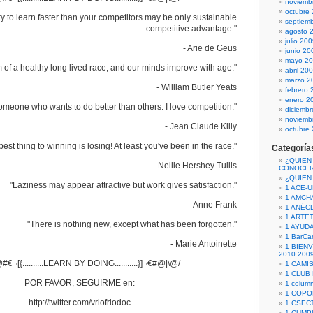
noviemb
octubre
ty to learn faster than your competitors may be only sustainable
septiem
competitive advantage."
agosto 
julio 20
- Arie de Geus
junio 20
mayo 2
m of a healthy long lived race, and our minds improve with age."
abril 20
marzo 2
- William Butler Yeats
febrero 
enero 2
someone who wants to do better than others. I love competition."
diciemb
noviemb
- Jean Claude Killy
octubre
best thing to winning is losing! At least you've been in the race."
Categoría
¿QUIEN
- Nellie Hershey Tullis
CONOCE
¿QUIEN
"Laziness may appear attractive but work gives satisfaction."
1 ACE-
1 AMCH
- Anne Frank
1 ANÉC
1 ARTE
"There is nothing new, except what has been forgotten."
1 AYUD
1 BarCa
- Marie Antoinette
1 BIEN
2010 200
#€¬[{..........LEARN BY DOING...........}]¬€#@|\@/
1 CAMI
1 CLUB
POR FAVOR, SEGUIRME en:
1 column
1 COPO
http://twitter.com/vriofriodoc
1 CSECT
1 CUM