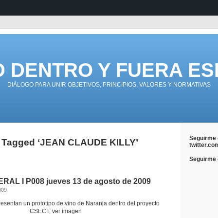
D DENTRO Y FUERA ES
DIÁLOGO PARA UNIR OBJETIVOS, PRINCIPIOS, VALORES Y NORMATIVAS
Seguirme 
 Tagged ‘JEAN CLAUDE KILLY’
twitter.co
Seguirme e
AL I P008 jueves 13 de agosto de 2009
009
resentan un prototipo de vino de Naranja dentro del proyecto
CSECT, ver imagen