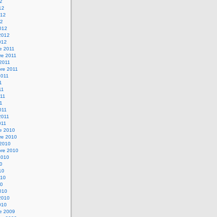
12
12
012
12
012
2012
012
e 2011
re 2011
 2011
bre 2011
2011
1
11
11
11
011
2011
011
re 2010
re 2010
 2010
bre 2010
2010
10
10
010
10
010
2010
010
re 2009