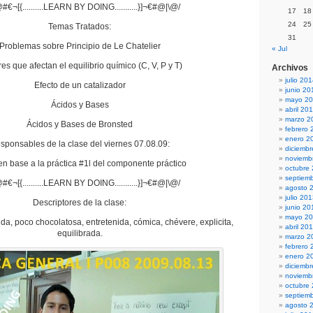
#€¬[{..........LEARN BY DOING...........}]¬€#@|\@/
17
18
24
25
Temas Tratados:
31
Problemas sobre Principio de Le Chatelier
« Jul
es que afectan el equilibrio químico (C, V, P y T)
Archivos
julio 20
Efecto de un catalizador
junio 20
mayo 2
Ácidos y Bases
abril 20
marzo 2
Ácidos y Bases de Bronsted
febrero 
enero 2
sponsables de la clase del viernes 07.08.09:
diciemb
noviemb
n base a la práctica #1l del componente práctico
octubre
septiem
#€¬[{..........LEARN BY DOING...........}]¬€#@|\@/
agosto 
julio 20
Descriptores de la clase:
junio 20
mayo 2
tida, poco chocolatosa, entretenida, cómica, chévere, explicita,
abril 20
equilibrada.
marzo 2
febrero 
enero 2
diciemb
noviemb
octubre
septiem
agosto 