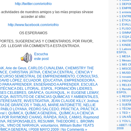
http://twitter.com/vriofrio
1 DEPO
1 EMPR
 actividades de nuestros amigos y las mías propias sírvase
1 entret
acceder al sitio:
1 ENTR
1 ÉTICA 
http://www.facebook.com/vriofrio
1 EVAL
1 FLISO
OS ESPERAMOS
1 GIMN
1 ICQA 
PORTES, SUGERENCIAS Y COMENTARIOS, POR FAVOR,
1 INVIT
1 KIND
OS LLEGAR VÍA COMMENTS A ESTA ENTRADA.
1 Labora
ESPOL
Escucha
1 MESA
este post
1 Mesas
1 MIS 
NK
,
Arie de Geus
,
CARLOS CUNALEMA
,
CHEMISTRY THE
1 MISC
ENCE
,
CHRISTIAN JÁTIVA
,
CIENCIA CENTRAL
,
CIENCIA Y
1 MUSE
CURSO SEMESTRAL DE EMPRENDIMIENTO
,
CONSULTAS
,
1 novato
DAVID LÓPEZ
,
ECUADOR
,
EDUCATIVA
,
EMPRENDEDORA
,
1 PROV
O PARA APRENDER
,
ENSEÑANDO A APRENDER
,
ESCUELA
1 RELE
ITÉCNICA DEL LITORAL
,
ESPOL
,
FORMACIÓN LIDERES
,
1 Rendic
SES CELEBRES
,
GRÁFICA
,
GUAYAQUIL
,
H. EUGENE LEMAY
,
ESPOL
ICQA
,
INSTITUTO DE CIENCIAS QUÍMICAS Y AMBIENTALES
,
1 RESP
NTERESANTE
,
INVESTIGATIVA
,
JEAN CLAUDE KILLY
,
Joshua
1 SEGU
RA DE GRÁFICOS Y TABLAS
,
MARIE ANTOINETTE
,
NELLIE
1 SUEÑ
,
PABLO LOYANA
,
PEDRO SALCEDO
,
PRÁCTICA
,
PRÁCTICA
1 TÉCN
al I
,
QUÍMICA
,
QUÍMICA GENERAL
,
QUÍMICA LA CIENCIA
1 TED +
A POR RAYMOND CHANG
,
RÁPIDA
,
RAÚL CAMAS
,
Raymond
1 UN A
IVA
,
RESPONSABLES
,
RESUMIR
,
THEODORE L. BROWN
1 YOU 
RAL
,
VINO DE NARANJA
,
voluntarios
,
William Butler YEATS
ABET / 
2008
ÍMICA GENERAL I P008 MAYO 2009
|
No Comments »