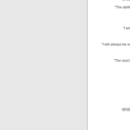
"The abili
"I a
"I will always be 
"The next 
\@/|@