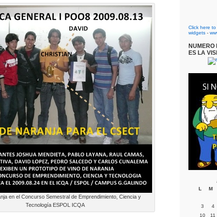
Click here t
widgets
-
ww
NUMERO D
ES LA VIS
L
M
nja en el Concurso Semestral de Emprendimiento, Ciencia y
Tecnología ESPOL ICQA
3
4
10
11