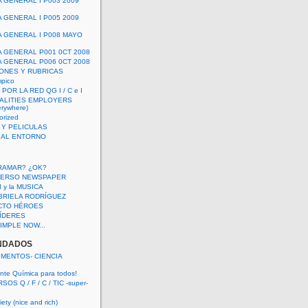
A GENERAL I P003 2009
A GENERAL I P005 2009
A GENERAL I P008 MAYO
A GENERAL P001 0CT 2008
A GENERAL P006 0CT 2008
ONES Y RUBRICAS
mpico
POR LA RED QG I / C e I
ALITIES EMPLOYERS
rywhere)
orized
 Y PELICULAS
S AL ENTORNO
RAMAR? ¿OK?
VERSO NEWSPAPER
 I y la MUSICA
BRIELA RODRÍGUEZ
CTO HÉROES
 LÍDERES
IMPLE NOW...
NDADOS
IMENTOS- CIENCIA
nte Química para todos!
OS Q / F / C / TIC -super-
ety (nice and rich)