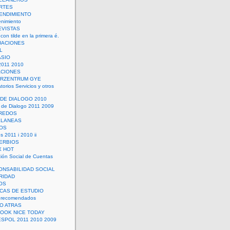
RTES
ENDIMIENTO
enimiento
EVISTAS
con tilde en la primera é.
UACIONES
L
ASIO
2011 2010
ACIONES
ERZENTRUM GYE
torios Servicios y otros
 DE DIALOGO 2010
 de Dialogo 2011 2009
CREDOS
ELANEAS
OS
s 2011 i 2010 ii
ERBIOS
X HOT
ión Social de Cuentas
ONSABILIDAD SOCIAL
RIDAD
OS
ICAS DE ESTUDIO
 recomendados
ÑO ATRAS
LOOK NICE TODAY
ESPOL 2011 2010 2009