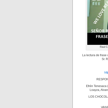
Raul C
La lectura de frase
Sr. 
ht
RESPON
Efrén Tenesaca (
Loayza, Alvar
LOS CHOCOLA
\@/|@