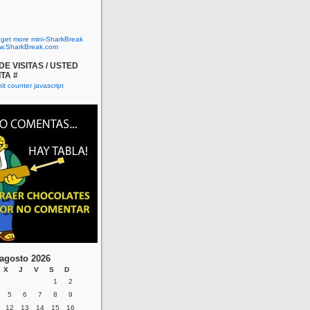
o get more mini-SharkBreak
w.SharkBreak.com
E VISITAS / USTED
ITA #
agosto 2026
X
J
V
S
D
1
2
5
6
7
8
9
12
13
14
15
16