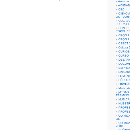
Autismo 
AYUDAN
CEC
CIENCIA
OCT 2008
COLAB
FUERA E
CONFER
ESPOL /
CPQG I 
CPQG I
CSECT 2
Cultura D
CURIOS
CURSO P
DESAFÍ
DOCUME
EMPREN
Encuent
FOMENT
HÉROES
I INVIT
Medio A
MESAS 
TÉRMINO
MÚSICA
NUEST
PROFES
PROFES
QUÍMIC
OCT
QUÍMIC
2009