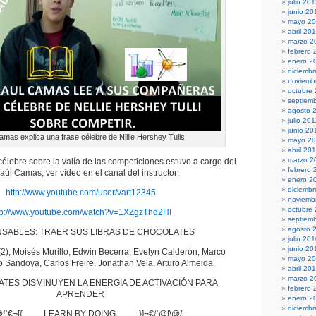
julio 20
junio 20
mayo 2
abril 20
marzo 2
febrero 
enero 2
diciembr
noviemb
octubre
septiem
agosto 
julio 201
junio 20
amas explica una frase célebre de Nillie Hershey Tulis
mayo 20
abril 20
marzo 2
 célebre sobre la valía de las competiciones estuvo a cargo del
febrero 
Raúl Camas, ver vídeo en el canal del instructor:
enero 2
diciemb
http://www.youtube.com/user/vart12345
noviemb
octubre
tp://www.youtube.com/watch?v=1XZgzThd2HI
septiem
agosto 
SABLES: TRAER SUS LIBRAS DE CHOCOLATES
julio 20
junio 20
2), Moisés Murillo, Edwin Becerra, Evelyn Calderón, Marco
mayo 2
o Sandoya, Carlos Freire, Jonathan Vela, Arturo Almeida.
abril 20
marzo 2
TES DISMINUYEN LA ENERGIA DE ACTIVACIÓN PARA
febrero 
APRENDER
enero 2
diciemb
#€¬[{..........LEARN BY DOING...........}]¬€#@|\@/