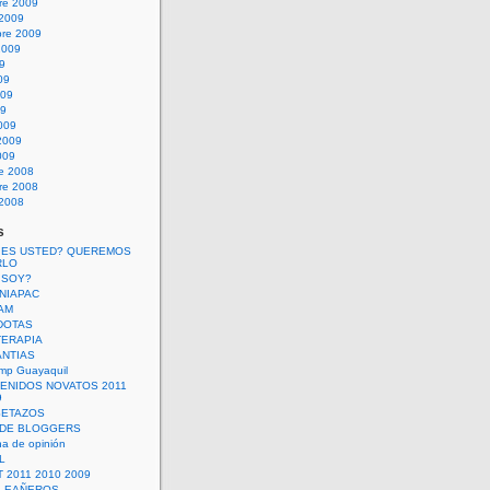
re 2009
 2009
bre 2009
2009
09
09
009
09
009
2009
009
re 2008
re 2008
 2008
s
 ES USTED? QUEREMOS
RLO
 SOY?
UNIAPAC
AM
DOTAS
TERAPIA
ANTIAS
mp Guayaquil
VENIDOS NOVATOS 2011
9
SETAZOS
 DE BLOGGERS
a de opinión
L
 2011 2010 2009
PLEAÑEROS