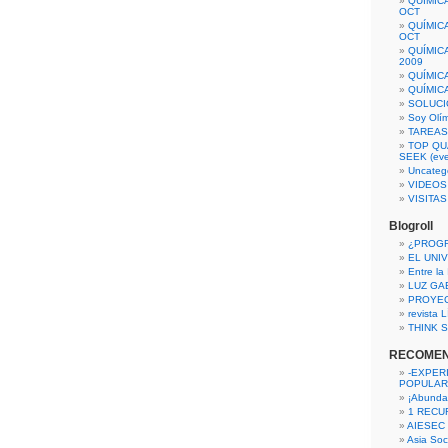
QUÍMIC
OCT
QUÍMIC
OCT
QUÍMIC
2009
QUÍMIC
QUÍMIC
SOLUCI
Soy Olí
TAREAS 
TOP QU
SEEK (eve
Uncateg
VIDEOS
VISITA
Blogroll
¿PROG
EL UNI
Entre la
LUZ GA
PROYE
revista
THINK S
RECOME
-EXPER
POPULAR
¡Abunda
1 RECURS
AIESEC
Asia Soci