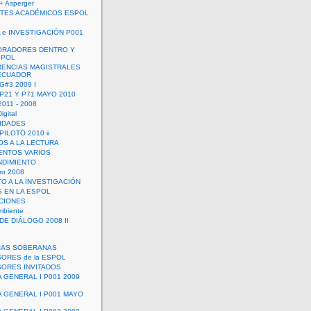
+ Asperger
TES ACADÉMICOS ESPOL
 e INVESTIGACIÓN P001
ORADORES DENTRO Y
SPOL
ENCIAS MAGISTRALES
 ECUADOR
G#3 2009 I
 P21 Y P71 MAYO 2010
011 - 2008
igital
IDADES
ILOTO 2010 ii
OS A LA LECTURA
NTOS VARIOS
DIMIENTO
ro 2008
O A LA INVESTIGACIÓN
 EN LA ESPOL
ACIONES
mbiente
DE DIÁLOGO 2008 II
RAS SOBERANAS
ORES de la ESPOL
ORES INVITADOS
A GENERAL I P001 2009
A GENERAL I P001 MAYO