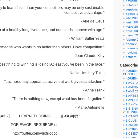
noviemb
octubre
ty to learn faster than your competitors may be only sustainable
septiem
competitive advantage."
agosto 
julio 20
- Arie de Geus
junio 20
mayo 2
m of a healthy long lived race, and our minds improve with age."
abril 20
marzo 2
- William Butler Yeats
febrero 
enero 2
someone who wants to do better than others. I love competition."
diciemb
noviemb
- Jean Claude Killy
octubre
best thing to winning is losing! At least you've been in the race."
Categoría
¿QUIEN
- Nellie Hershey Tullis
CONOCE
¿QUIEN
"Laziness may appear attractive but work gives satisfaction."
1 ACE-
1 AMCH
- Anne Frank
1 ANÉC
1 ARTE
"There is nothing new, except what has been forgotten."
1 AYUD
1 BarCa
- Marie Antoinette
1 BIEN
2010 200
#€¬[{..........LEARN BY DOING...........}]¬€#@|\@/
1 CAMI
1 CLUB
POR FAVOR, SEGUIRME en:
1 column
1 COPO
http://twitter.com/vriofriodoc
1 CSECT
1 CUM