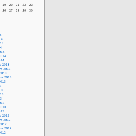
19
20
21
22
23
26
27
28
29
30
14
14
014
14
014
2014
014
re 2013
re 2013
 2013
bre 2013
2013
13
13
013
13
013
2013
013
re 2012
re 2012
 2012
bre 2012
2012