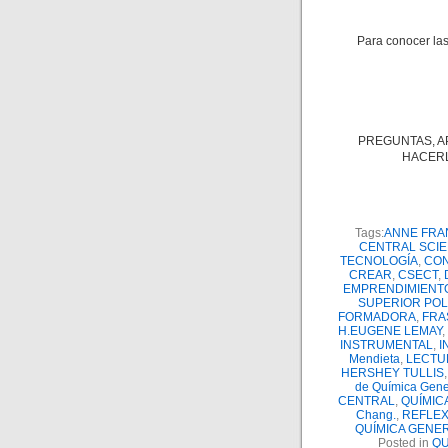
Para conocer las
PREGUNTAS, A
HACERL
Tags:
ANNE FRA
CENTRAL SCI
TECNOLOGÍA
,
CON
CREAR
,
CSECT
,
EMPRENDIMIENT
SUPERIOR POL
FORMADORA
,
FRA
H.EUGENE LEMAY
,
INSTRUMENTAL
,
I
Mendieta
,
LECTU
HERSHEY TULLIS
de Química Gener
CENTRAL
,
QUÍMIC
Chang.
,
REFLEX
QUÍMICA GENE
Posted in
QU