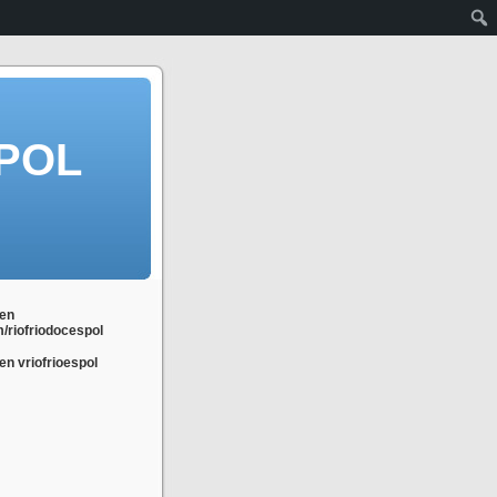
POL
en
m/riofriodocespol
n vriofrioespol