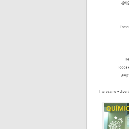
\@/|@
Factor
Re
Todos e
\@/|@
Interesante y diver