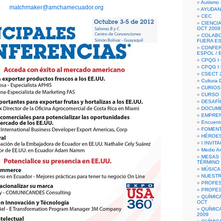
Autismo 
matchmaker@amchamecuador.org
AYUDAN
CEC
CIENCIA
OCT 2008
COLAB
FUERA E
CONFER
ESPOL /
CPQG I 
CPQG I
CSECT 2
Cultura D
CURIOS
CURSO P
DESAFÍ
DOCUME
EMPREN
Encuent
FOMENT
HÉROES
I INVIT
Medio A
MESAS 
TÉRMINO
MÚSICA
NUEST
PROFES
PROFES
QUÍMIC
OCT
QUÍMIC
2009