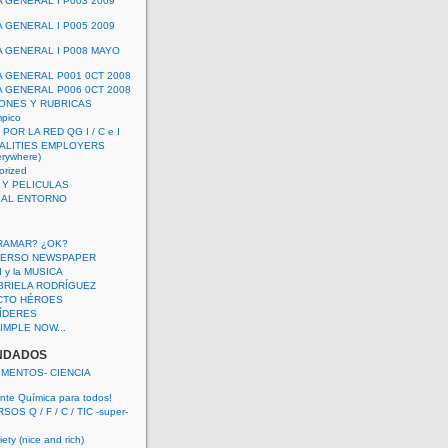
A GENERAL I P003 2009
A GENERAL I P005 2009
A GENERAL I P008 MAYO
A GENERAL P001 0CT 2008
A GENERAL P006 0CT 2008
ONES Y RUBRICAS
mpico
POR LA RED QG I / C e I
ALITIES EMPLOYERS
rywhere)
orized
 Y PELICULAS
S AL ENTORNO
RAMAR? ¿OK?
VERSO NEWSPAPER
 I y la MUSICA
BRIELA RODRÍGUEZ
CTO HÉROES
 LÍDERES
IMPLE NOW...
NDADOS
IMENTOS- CIENCIA
nte Química para todos!
OS Q / F / C / TIC -super-
ety (nice and rich)