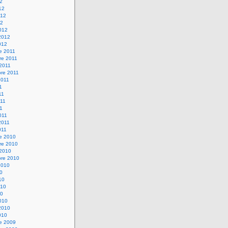
12
12
012
12
012
2012
012
e 2011
re 2011
 2011
bre 2011
2011
1
11
11
11
011
2011
011
re 2010
re 2010
 2010
bre 2010
2010
10
10
010
10
010
2010
010
re 2009