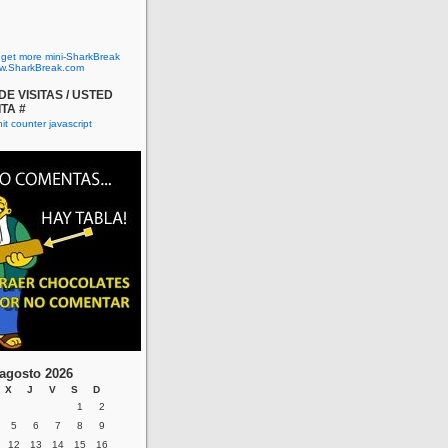
o get more mini-SharkBreak
w.SharkBreak.com
E VISITAS / USTED
ITA #
agosto 2026
X
J
V
S
D
1
2
5
6
7
8
9
12
13
14
15
16