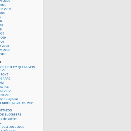
re 2009
 2009
bre 2009
2009
09
09
009
09
009
2009
009
re 2008
re 2008
 2008
s
 ES USTED? QUEREMOS
RLO
 SOY?
UNIAPAC
AM
DOTAS
TERAPIA
ANTIAS
mp Guayaquil
VENIDOS NOVATOS 2011
9
SETAZOS
 DE BLOGGERS
a de opinión
L
 2011 2010 2009
PLEAÑEROS