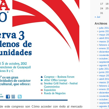
17
18
24
25
31
« Jul
Archivos
julio 20
junio 20
mayo 2
abril 20
marzo 2
febrero 
enero 2
diciemb
noviemb
octubre
septiem
agosto 
julio 20
junio 20
mayo 2
abril 20
marzo 2
febrero 
enero 2
diciemb
noviemb
octubre
septiem
 de este congreso son Cómo acceder con éxito al mercado
agosto 