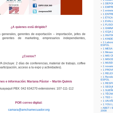
1 DEPO
1 EMPR
1 entret
1 ENTR
1 ÉTICA 
1 EVAL
1 FLISO
¿A quienes está dirigido?
1 GIMN
1 ICQA 
s generales, gerentes de exportación – importación, jefes de
1 INVIT
, gerentes de marketing, empresarios independientes,
1 KIND
1 Labora
ESPOL
1 MESA
1 Mesas
1 MIS 
¿Costos?
1 MISC
1 MUSE
VA (incluye: 2 días de conferencias, material de trabajo, coffee
1 novato
articipación, acceso a la expo y actividades).
1 PROV
1 RELE
1 Rendic
ESPOL
ones e información: Mariana Pástor – Martin Quimis
1 RESP
1 SEGU
yaquil PBX: 042 634270 extensiones: 107-111-112
1 SUEÑ
1 TÉCN
1 TED +
1 UN A
POR correo digital:
1 YOU 
ABET / 
camara@amchamecuador.org
2008