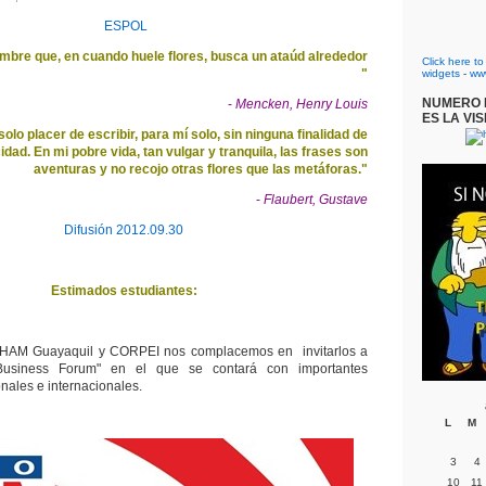
ESPOL
ombre que, en cuando huele flores, busca un ataúd alrededor
Click here t
"
widgets
-
ww
NUMERO D
-
Mencken, Henry Louis
ES LA VIS
solo placer de escribir, para mí solo, sin ninguna finalidad de
cidad. En mi pobre vida, tan vulgar y tranquila, las frases son
aventuras y no recojo otras flores que las metáforas."
-
Flaubert, Gustave
Difusión 2012.09.30
Estimados estudiantes:
AM Guayaquil y CORPEI nos complacemos en invitarlos a
"Business Forum" en el que se contará con importantes
nales e internacionales.
L
M
3
4
10
11