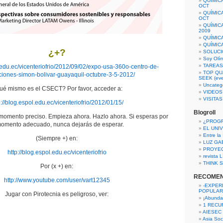
QUÍMIC
OCT
QUÍMIC
OCT
QUÍMIC
2009
QUÍMIC
QUÍMIC
¿+?
SOLUCI
Soy Olí
TAREAS 
l.edu.ec/vicenteriofrio/2012/09/02/expo-usa-360o-centro-de-
TOP QU
iones-simon-bolivar-guayaquil-octubre-3-5-2012/
SEEK (eve
Uncateg
ué mismo es el CSECT? Por favor, acceder a:
VIDEOS
VISITA
p://blog.espol.edu.ec/vicenteriofrio/2012/01/15/
Blogroll
 momento preciso. Empieza ahora. Hazlo ahora. Si esperas por
¿PROG
momento adecuado, nunca dejarás de esperar.
EL UNI
Entre la
(Siempre +) en:
LUZ GA
PROYE
http://blog.espol.edu.ec/vicenteriofrio
revista
THINK S
Por (x +) en:
RECOME
http://www.youtube.com/user/vart12345
-EXPER
POPULAR
Jugar con Pirotecnia es peligroso, ver:
¡Abunda
1 RECURS
AIESEC
Asia Soci