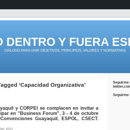
D DENTRO Y FUERA ES
DIÁLOGO PARA UNIR OBJETIVOS, PRINCIPIOS, VALORES Y NORMATIVAS
Seguirme 
Tagged ‘Capacidad Organizativa’
twitter.co
Seguirme e
quil y CORPEI se complacen en invitar a
cipar en "Business Forum", 3 - 4 de octubre
 Convenciones Guayaquil, ESPOL, CSECT.
0th, 2012