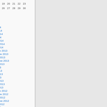
19
20
21
22
23
26
27
28
29
30
14
14
014
14
014
2014
014
re 2013
re 2013
 2013
bre 2013
2013
13
13
013
13
013
2013
013
re 2012
re 2012
 2012
bre 2012
2012