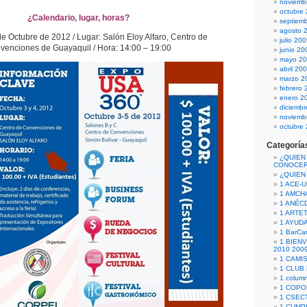
noviemb
octubre
¿Calendario, lugar, horas?
septiem
agosto 
de Octubre de 2012 / Lugar: Salón Eloy Alfaro, Centro de
julio 20
venciones de Guayaquil / Hora: 14:00 – 19:00
junio 20
mayo 2
abril 20
marzo 2
febrero 
enero 2
diciemb
noviemb
octubre
Categoría
¿QUIEN
CONOCE
¿QUIEN
1 ACE-
1 AMCH
1 ANÉC
1 ARTE
1 AYUD
1 BarCa
1 BIEN
2010 200
1 CAMI
1 CLUB
1 column
1 COPO
1 CSECT
1 CUM