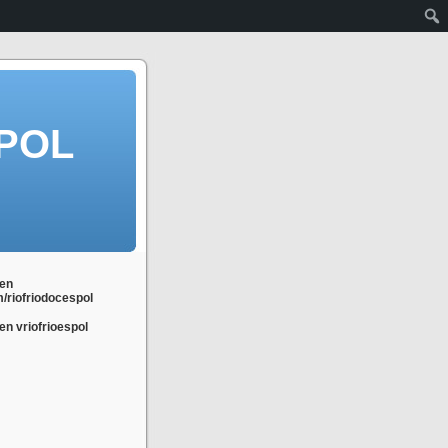
POL
en
m/riofriodocespol
n vriofrioespol