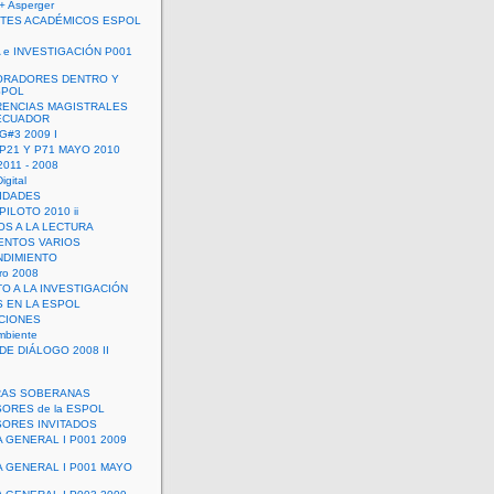
+ Asperger
TES ACADÉMICOS ESPOL
 e INVESTIGACIÓN P001
ORADORES DENTRO Y
SPOL
ENCIAS MAGISTRALES
 ECUADOR
G#3 2009 I
 P21 Y P71 MAYO 2010
011 - 2008
igital
IDADES
ILOTO 2010 ii
OS A LA LECTURA
NTOS VARIOS
DIMIENTO
ro 2008
O A LA INVESTIGACIÓN
 EN LA ESPOL
ACIONES
mbiente
DE DIÁLOGO 2008 II
RAS SOBERANAS
ORES de la ESPOL
ORES INVITADOS
A GENERAL I P001 2009
A GENERAL I P001 MAYO