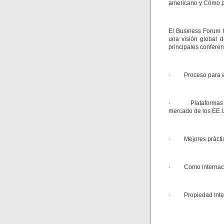
americano y Cómo p
El Business Forum 
una visión global 
principales conferen
· Proceso para exp
· Plataformas come
mercado de los EE
· Mejores práctica
· Como internacio
· Propiedad Intel