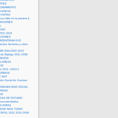
RTES
ENDIMIENTO
enimiento
EVISTAS
con tilde en la primera é.
UACIONES
L
ASIO
2011 2010
ACIONES
ERZENTRUM GYE
torios Servicios y otros
 DE DIALOGO 2010
 de Dialogo 2011 2009
CREDOS
ELANEAS
OS
s 2011 i 2010 ii
ERBIOS
X HOT
ión Social de Cuentas
ONSABILIDAD SOCIAL
RIDAD
OS
ICAS DE ESTUDIO
 recomendados
ÑO ATRAS
LOOK NICE TODAY
ESPOL 2011 2010 2009