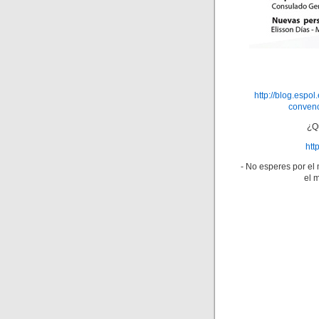
http://blog.espo
convenc
¿Q
htt
- No esperes por el
el 