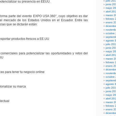
julio 20
otencializar su presencia en EEUU.
junio 20
mayo 2
abril 20
marzo 2
forma parte del evento EXPO USA 360°, cuyo objetivo es dar
febrero 
del mercado de los Estados Unidos en el Ecuador. Entre las
enero 2
cias que se dictarán están:
diciembr
noviemb
octubre
septiem
ortar productos frescos a EE.UU
agosto 
julio 201
junio 20
mayo 20
rciales para potencializar las oportunidades y retos del
abril 20
.UU
marzo 2
febrero 
enero 2
diciemb
s para tener tu negocio online
noviemb
octubre
septiem
agosto 
nalizar su marca
julio 20
junio 20
mayo 2
abril 20
ectual
marzo 2
febrero 
enero 2
diciemb