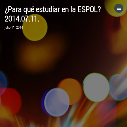
¿Para qué estudiar en la ESPOL?
HOME
2014.07.11.
julio 11, 2014
CATEGORÍAS
IR A
VISITA EL SITIO WEB