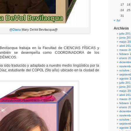
17
18
24
25
31
« Jul
Archivos
@Diana
Mary DeVol Bevilacqua@
julio 20
junio 20
mayo 2
abril 20
Bevilacqua trabaja en la Facultad de CIENCIAS FÍSICAS y
marzo 2
ambién se desempeña como COORDINADORA de los
febrero 
DÉMICOS.
enero 2
diciemb
 ha sido traducido y adaptado a nuestro medio lingüístico por la
noviemb
o Díaz, estudiante del COPOL (5to año) ubicado en la ciudad de
octubre
septiem
agosto 
julio 20
junio 20
mayo 2
abril 20
marzo 2
febrero 
enero 2
diciemb
noviemb
octubre
septiem
agosto 