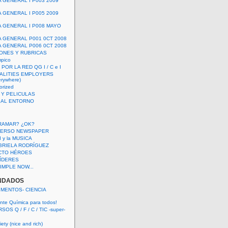
A GENERAL I P003 2009
A GENERAL I P005 2009
A GENERAL I P008 MAYO
A GENERAL P001 0CT 2008
A GENERAL P006 0CT 2008
ONES Y RUBRICAS
mpico
POR LA RED QG I / C e I
ALITIES EMPLOYERS
rywhere)
orized
 Y PELICULAS
S AL ENTORNO
RAMAR? ¿OK?
VERSO NEWSPAPER
 I y la MUSICA
BRIELA RODRÍGUEZ
CTO HÉROES
 LÍDERES
IMPLE NOW...
NDADOS
IMENTOS- CIENCIA
nte Química para todos!
OS Q / F / C / TIC -super-
ety (nice and rich)