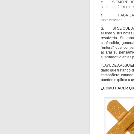
e. SIEMPRE REVISE
simple en forma corr
f. HAGA LA TARE
instrucciones.
g. SI SE QUEDA A
el libro y sus nota
resolverlo. Si tr
confundido, genera
"entera" que conti
aclarar su pensamie
suscitado" lo antes p
4. AYUDE A ALGUIEN
dado que tratando d
compañero cuando 
pueden explicar a us
¿CÓMO HACER QU