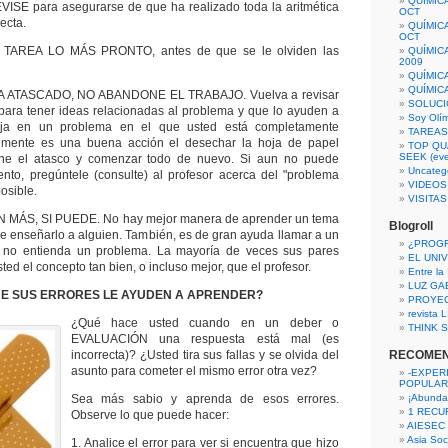
QUÍMIC
 para asegurarse de que ha realizado toda la aritmética
OCT
ecta.
QUÍMIC
OCT
A LO MÁS PRONTO, antes de que se le olviden las
QUÍMIC
2009
QUÍMIC
QUÍMIC
TASCADO, NO ABANDONE EL TRABAJO. Vuelva a revisar
SOLUCI
s para tener ideas relacionadas al problema y que lo ayuden a
Soy Olí
abaja en un problema en el que usted está completamente
TAREAS 
lmente es una buena acción el desechar la hoja de papel
TOP QU
SEEK (eve
ene el atasco y comenzar todo de nuevo. Si aun no puede
Uncateg
nto, pregúntele (consulte) al profesor acerca del "problema
VIDEOS
osible.
VISITA
 MÁS, SI PUEDE. No hay mejor manera de aprender un tema
Blogroll
e enseñarlo a alguien. También, es de gran ayuda llamar a un
¿PROG
no entienda un problema. La mayoría de veces sus pares
EL UNI
ted el concepto tan bien, o incluso mejor, que el profesor.
Entre la
LUZ GA
E SUS ERRORES LE AYUDEN A APRENDER?
PROYE
revista
¿Qué hace usted cuando en un deber o
THINK S
EVALUACIÓN una respuesta está mal (es
incorrecta)? ¿Usted tira sus fallas y se olvida del
RECOME
asunto para cometer el mismo error otra vez?
-EXPER
POPULAR
Sea más sabio y aprenda de esos errores.
¡Abunda
1 RECURS
Observe lo que puede hacer:
AIESEC
Asia Soci
1. Analice el error para ver si encuentra que hizo