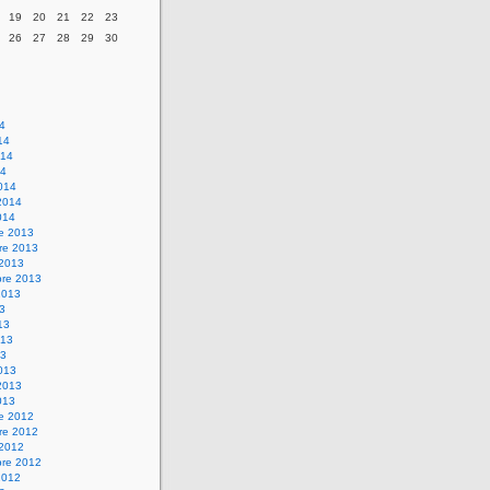
19
20
21
22
23
26
27
28
29
30
14
14
014
14
014
2014
014
re 2013
re 2013
 2013
bre 2013
2013
13
13
013
13
013
2013
013
re 2012
re 2012
 2012
bre 2012
2012