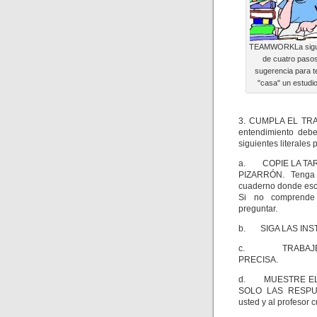
TEAMWORKLa siguie
de cuatro paso
sugerencia para t
"casa" un estudio
3. CUMPLA EL TRABA
entendimiento debe
siguientes literale
a. COPIE LA TA
PIZARRÓN. Tenga 
cuaderno donde escr
Si no comprende
preguntar.
b. SIGA LAS INS
c. TRABAJE D
PRECISA.
d. MUESTRE EL 
SOLO LAS RESPUE
usted y al profesor 