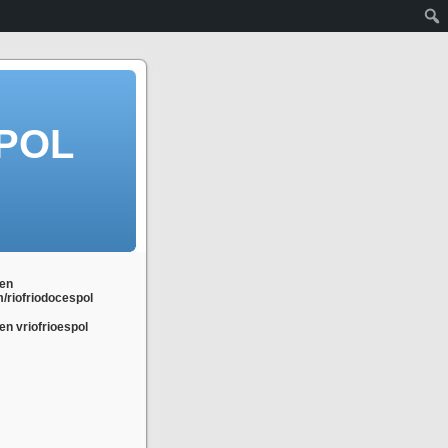
POL
en
m/riofriodocespol
n vriofrioespol