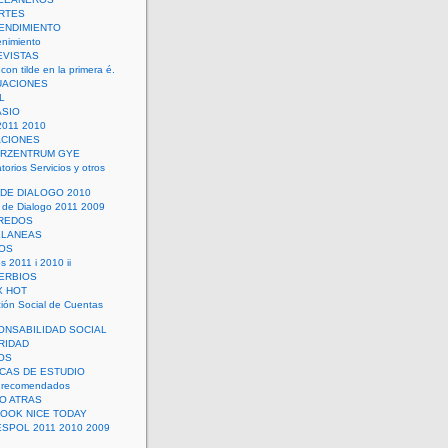
RTES
ENDIMIENTO
enimiento
EVISTAS
con tilde en la primera é.
UACIONES
L
ASIO
2011 2010
ACIONES
ERZENTRUM GYE
torios Servicios y otros
 DE DIALOGO 2010
 de Dialogo 2011 2009
CREDOS
ELANEAS
OS
s 2011 i 2010 ii
ERBIOS
X HOT
ión Social de Cuentas
ONSABILIDAD SOCIAL
RIDAD
OS
ICAS DE ESTUDIO
 recomendados
ÑO ATRAS
LOOK NICE TODAY
ESPOL 2011 2010 2009