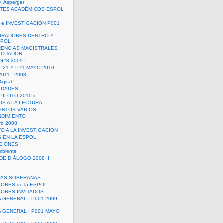
+ Asperger
TES ACADÉMICOS ESPOL
 e INVESTIGACIÓN P001
ORADORES DENTRO Y
SPOL
ENCIAS MAGISTRALES
 ECUADOR
G#3 2009 I
 P21 Y P71 MAYO 2010
011 - 2008
igital
IDADES
ILOTO 2010 ii
OS A LA LECTURA
NTOS VARIOS
DIMIENTO
ro 2008
O A LA INVESTIGACIÓN
 EN LA ESPOL
ACIONES
mbiente
DE DIÁLOGO 2008 II
RAS SOBERANAS
ORES de la ESPOL
ORES INVITADOS
A GENERAL I P001 2009
A GENERAL I P001 MAYO