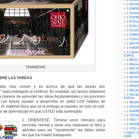
1 DEPO
1 EMPR
1 entret
1 ENTR
1 ÉTICA 
1 EVAL
1 FLISO
1 GIMN
1 ICQA 
1 INVIT
1 KIND
1 Labora
ESPOL
1 MESA
1 Mesas
TEAMWORK
1 MIS 
1 MISC
1 MUSE
BRE LAS TAREAS
1 novato
1 PROV
dido muy común y es acerca de que las tareas son
1 RELE
" para entregarle al profesor. En realidad, las tareas (deberes)
1 Rendic
a manera de aprender las ideas fundamentales y los procesos
ESPOL
as tareas ayudan a desarrollar en usted LOS hábitos de
1 RESP
. El material físico que se le entrega al maestro es solo un sub-
1 SEGU
so de aprendizaje en que USTED está sumergido.
1 SUEÑ
1 TÉCN
1. ORIÉNTESE. Tómese unos minutos para
1 TED +
1 UN A
recordar, revisar y darle una repasada al libro y
1 YOU 
apuntes para ver "claramente" las ideas sobre
ABET / 
las que ha estado trabajando.
2008