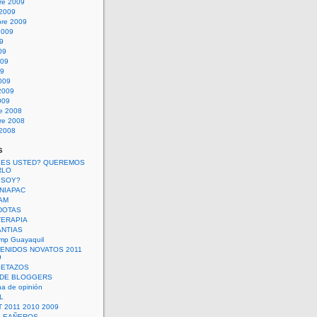
re 2009
 2009
bre 2009
2009
09
09
009
09
009
2009
009
re 2008
re 2008
 2008
s
 ES USTED? QUEREMOS
RLO
 SOY?
UNIAPAC
AM
DOTAS
TERAPIA
ANTIAS
mp Guayaquil
VENIDOS NOVATOS 2011
9
SETAZOS
 DE BLOGGERS
a de opinión
L
 2011 2010 2009
PLEAÑEROS