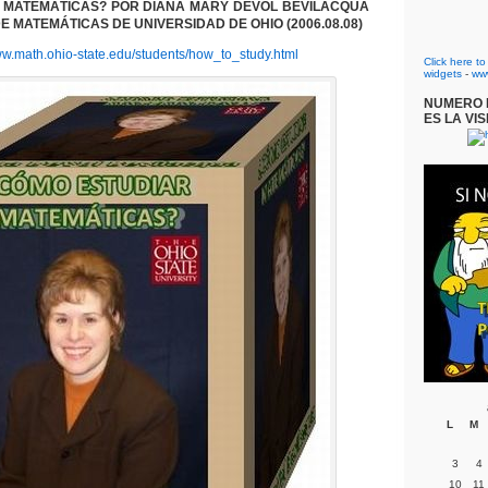
 MATEMÁTICAS?
POR
DIANA MARY DEVOL BEVILACQUA
 MATEMÁTICAS DE UNIVERSIDAD DE OHIO (2006.08.08)
ww.math.ohio-state.edu/students/how_to_study.html
Click here t
widgets
-
ww
NUMERO D
ES LA VIS
L
M
3
4
10
11