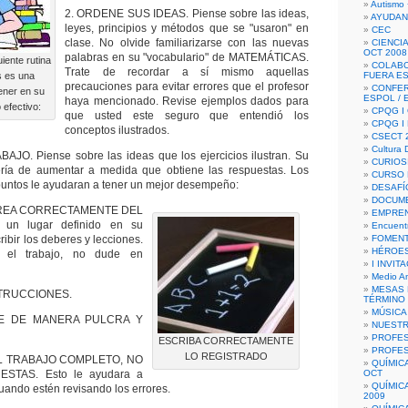
Autismo 
2. ORDENE SUS IDEAS. Piense sobre las ideas,
AYUDAN
leyes, principios y métodos que se "usaron" en
CEC
clase. No olvide familiarizarse con las nuevas
CIENCIA
OCT 2008
palabras en su "vocabulario" de MATEMÁTICAS.
nte rutina
COLAB
Trate de recordar a sí mismo aquellas
s es una
FUERA E
precauciones para evitar errores que el profesor
CONFER
ener en su
ESPOL /
haya mencionado. Revise ejemplos dados para
 efectivo:
CPQG I 
que usted este seguro que entendió los
CPQG I
conceptos ilustrados.
CSECT 2
Cultura D
JO. Piense sobre las ideas que los ejercicios ilustran. Su
CURIOS
ría de aumentar a medida que obtiene las respuestas. Los
CURSO P
s puntos le ayudaran a tener un mejor desempeño:
DESAFÍ
DOCUME
REA CORRECTAMENTE DEL
EMPREN
un lugar definido en su
Encuent
ibir los deberes y lecciones.
FOMENT
HÉROES
 el trabajo, no dude en
I INVIT
Medio A
MESAS 
TRUCCIONES.
TÉRMINO
MÚSICA
E MANERA PULCRA Y
NUEST
PROFES
ESCRIBA CORRECTAMENTE
PROFES
LO REGISTRADO
TRABAJO COMPLETO, NO
QUÍMIC
STAS. Esto le ayudara a
OCT
QUÍMIC
cuando estén revisando los errores.
2009