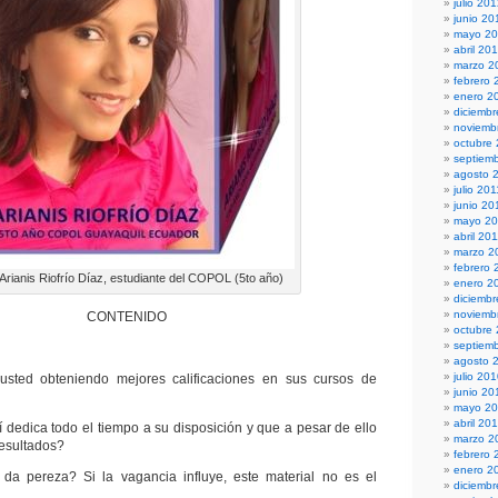
julio 20
junio 20
mayo 2
abril 20
marzo 2
febrero 
enero 2
diciembr
noviemb
octubre
septiem
agosto 
julio 201
junio 20
mayo 20
abril 20
marzo 2
febrero 
 Arianis Riofrío Díaz, estudiante del COPOL (5to año)
enero 2
diciemb
noviemb
CONTENIDO
octubre
septiem
agosto 
julio 20
sted obteniendo mejores calificaciones en sus cursos de
junio 20
mayo 2
abril 20
í dedica todo el tiempo a su disposición y que a pesar de ello
marzo 2
esultados?
febrero 
enero 2
da pereza? Si la vagancia influye, este material no es el
diciemb