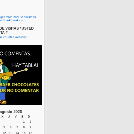
o get more mini-SharkBreak
w.SharkBreak.com
E VISITAS / USTED
ITA #
agosto 2026
X
J
V
S
D
1
2
5
6
7
8
9
12
13
14
15
16