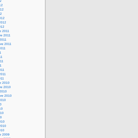
12
12
012
12
012
2012
012
e 2011
re 2011
 2011
bre 2011
2011
1
11
11
11
011
2011
011
re 2010
re 2010
 2010
bre 2010
2010
10
10
010
10
010
2010
010
re 2009