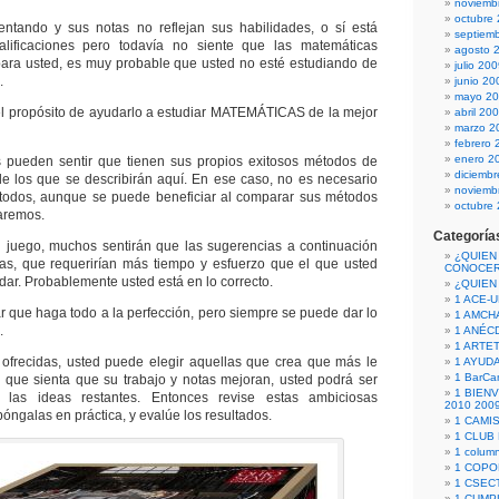
noviemb
octubre
tentando y sus notas no reflejan sus habilidades, o sí está
septiem
lificaciones pero todavía no siente que las matemáticas
agosto 
para usted, es muy probable que usted no esté estudiando de
julio 20
.
junio 20
mayo 2
 el propósito de ayudarlo a estudiar MATEMÁTICAS de la mejor
abril 20
marzo 2
febrero 
enero 2
 pueden sentir que tienen sus propios exitosos métodos de
diciemb
 de los que se describirán aquí. En ese caso, no es necesario
noviemb
odos, aunque se puede beneficiar al comparar sus métodos
octubre
aremos.
Categoría
l juego, muchos sentirán que las sugerencias a continuación
¿QUIEN
as, que requerirían más tiempo y esfuerzo que el que usted
CONOCE
dar. Probablemente usted está en lo correcto.
¿QUIEN
1 ACE-
que haga todo a la perfección, pero siempre se puede dar lo
1 AMCH
.
1 ANÉC
1 ARTE
 ofrecidas, usted puede elegir aquellas que crea que más le
1 AYUD
1 BarCa
 que sienta que su trabajo y notas mejoran, usted podrá ser
1 BIEN
 las ideas restantes. Entonces revise estas ambiciosas
2010 200
óngalas en práctica, y evalúe los resultados.
1 CAMI
1 CLUB
1 column
1 COPO
1 CSECT
1 CUM