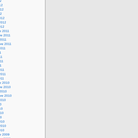
12
12
012
12
012
2012
012
e 2011
re 2011
 2011
bre 2011
2011
1
11
11
11
011
2011
011
re 2010
re 2010
 2010
bre 2010
2010
10
10
010
10
010
2010
010
re 2009