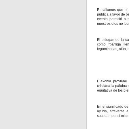
Resaltamos que el 
pública a favor de 
evento permitió a 
nuestros ojos no log
El eslogan de la ca
como “barriga llen
leguminosas, atún, c
Diakonia proviene d
cristiana la palabra
equitativa de los bi
En el significado d
ayuda, atreverse 
sucedan por sí mism