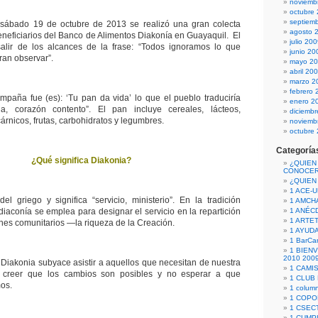
noviemb
octubre
septiem
sábado 19 de octubre de 2013 se realizó una gran colecta
agosto 
beneficiarios del Banco de Alimentos Diakonía en Guayaquil. El
julio 20
salir de los alcances de la frase: “Todos ignoramos lo que
junio 20
ran observar”.
mayo 2
abril 20
marzo 2
febrero 
mpaña fue (es): ‘Tu pan da vida’ lo que el pueblo traduciría
enero 2
a, corazón contento”. El pan incluye cereales, lácteos,
diciemb
árnicos, frutas, carbohidratos y legumbres.
noviemb
octubre
Categoría
¿Qué significa Diakonia?
¿QUIEN
CONOCE
¿QUIEN
1 ACE-
el griego y significa “servicio, ministerio”. En la tradición
1 AMCH
 diaconía se emplea para designar el servicio en la repartición
1 ANÉC
1 ARTE
enes comunitarios ―la riqueza de la Creación.
1 AYUD
1 BarCa
1 BIEN
2010 200
e Diakonia subyace asistir a aquellos que necesitan de nuestra
1 CAMI
a creer que los cambios son posibles y no esperar a que
1 CLUB
os.
1 column
1 COPO
1 CSECT
1 CUM