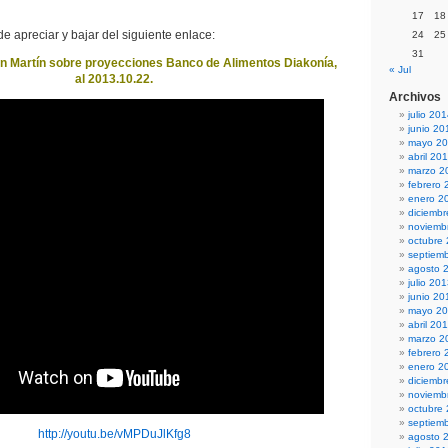
17
18
e apreciar y bajar del siguiente enlace:
24
25
31
n Martín sobre proyecciones Banco de Alimentos Diakonía,
« Jul
al 2013.10.22.
Archivos
julio 20
junio 20
mayo 2
abril 20
marzo 2
febrero 
enero 2
diciemb
noviemb
octubre
septiem
agosto 
julio 20
junio 20
mayo 2
abril 20
marzo 2
febrero 
enero 2
diciemb
noviemb
octubre
septiem
http://youtu.be/vMPDuJlKfg8
agosto 