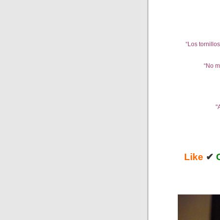
“Los tornillo
“No m
"
Like
✔