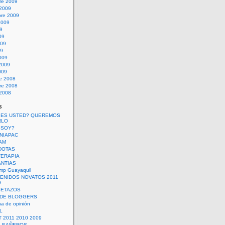
re 2009
 2009
bre 2009
2009
09
09
009
09
009
2009
009
re 2008
re 2008
 2008
s
 ES USTED? QUEREMOS
RLO
 SOY?
UNIAPAC
AM
DOTAS
TERAPIA
ANTIAS
mp Guayaquil
VENIDOS NOVATOS 2011
9
SETAZOS
 DE BLOGGERS
a de opinión
L
 2011 2010 2009
PLEAÑEROS