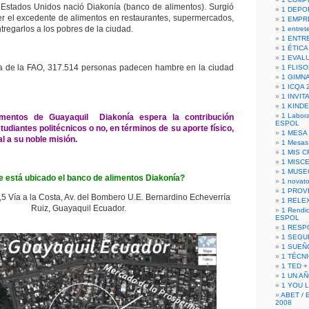
 Estados Unidos nació Diakonía (banco de alimentos). Surgió
1 DEPO
er el excedente de alimentos en restaurantes, supermercados,
1 EMPR
tregarlos a los pobres de la ciudad.
1 entret
1 ENTR
1 ÉTICA 
1 EVAL
 de la FAO, 317.514 personas padecen hambre en la ciudad
1 FLISO
1 GIMN
1 ICQA 
1 INVIT
1 KIND
1 Labora
entos de Guayaquil Diakonía espera la contribución
ESPOL
studiantes politécnicos o no, en términos de su aporte físico,
1 MESA
al a su noble misión.
1 Mesas
1 MIS 
1 MISC
1 MUSE
 está ubicado el banco de alimentos Diakonía?
1 novato
1 PROV
5 Vía a la Costa, Av. del Bombero U.E. Bernardino Echeverría
1 RELE
Ruiz, Guayaquil Ecuador.
1 Rendic
ESPOL
1 RESP
1 SEGU
1 SUEÑ
1 TÉCN
1 TED +
1 UN A
1 YOU 
ABET / 
2008