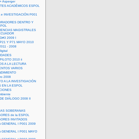
+ Asperger
TES ACADÉMICOS ESPOL
 e INVESTIGACIÓN P001
ORADORES DENTRO Y
SPOL
ENCIAS MAGISTRALES
 ECUADOR
G#3 2009 I
 P21 Y P71 MAYO 2010
011 - 2008
igital
IDADES
ILOTO 2010 ii
OS A LA LECTURA
NTOS VARIOS
DIMIENTO
ro 2008
O A LA INVESTIGACIÓN
 EN LA ESPOL
ACIONES
mbiente
DE DIÁLOGO 2008 II
RAS SOBERANAS
ORES de la ESPOL
ORES INVITADOS
A GENERAL I P001 2009
A GENERAL I P001 MAYO