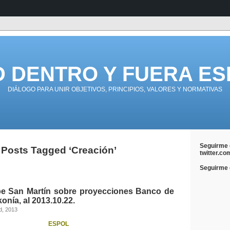
D DENTRO Y FUERA ES
DIÁLOGO PARA UNIR OBJETIVOS, PRINCIPIOS, VALORES Y NORMATIVAS
Seguirme 
Posts Tagged ‘Creación’
twitter.co
Seguirme e
pe San Martín sobre proyecciones Banco de
onía, al 2013.10.22.
d, 2013
ESPOL