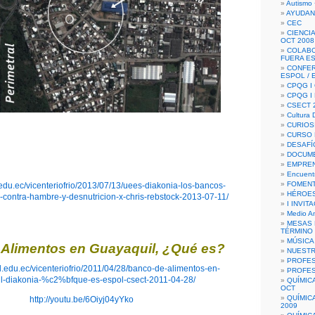
Autismo 
AYUDAN
CEC
CIENCIA
OCT 2008
COLAB
FUERA E
CONFER
ESPOL /
CPQG I 
CPQG I
CSECT 2
Cultura D
CURIOS
CURSO P
DESAFÍ
DOCUME
EMPREN
Encuent
FOMENT
.edu.ec/vicenteriofrio/2013/07/13/uees-diakonia-los-bancos-
HÉROES
-contra-hambre-y-desnutricion-x-chris-rebstock-2013-07-11/
I INVIT
Medio A
MESAS 
TÉRMINO
MÚSICA
Alimentos en Guayaquil, ¿Qué es?
NUEST
PROFES
ol.edu.ec/vicenteriofrio/2011/04/28/banco-de-alimentos-en-
PROFES
l-diakonia-%c2%bfque-es-espol-csect-2011-04-28/
QUÍMIC
OCT
QUÍMIC
http://youtu.be/6Oiyj04yYko
2009