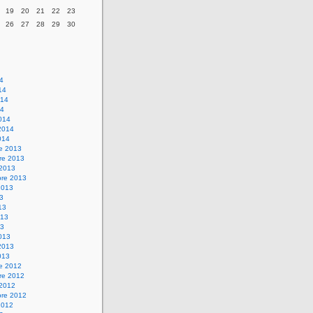
19
20
21
22
23
26
27
28
29
30
14
14
014
14
014
2014
014
re 2013
re 2013
 2013
bre 2013
2013
13
13
013
13
013
2013
013
re 2012
re 2012
 2012
bre 2012
2012