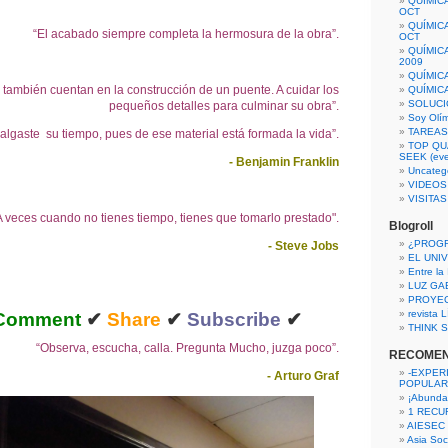
QUÍMIC
OCT
QUÍMIC
“El acabado siempre completa la hermosura de la obra”.
OCT
QUÍMIC
2009
QUÍMIC
s también cuentan en la construcción de un puente. A cuidar los
QUÍMIC
SOLUCI
pequeños detalles para culminar su obra”.
Soy Olí
TAREAS 
algaste su tiempo, pues de ese material está formada la vida”.
TOP QU
SEEK (eve
- Benjamin Franklin
Uncateg
VIDEOS
VISITA
A veces cuando no tienes tiempo, tienes que tomarlo prestado".
Blogroll
¿PROG
- Steve Jobs
EL UNI
Entre la
LUZ GA
PROYE
revista
Comment
✔
Share
✔
Subscribe
✔
THINK S
“Observa, escucha, calla. Pregunta Mucho, juzga poco”.
RECOME
-EXPER
- Arturo Graf
POPULAR
¡Abunda
1 RECURS
AIESEC
Asia Soci