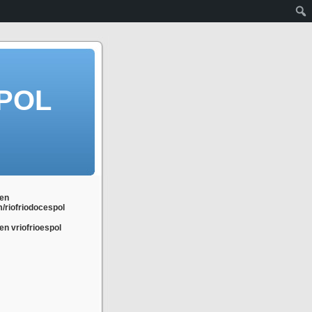
POL
en
m/riofriodocespol
n vriofrioespol