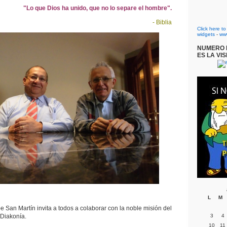
"Lo que Dios ha unido, que no lo separe el hombre".
- Biblia
Click here t
widgets
-
ww
NUMERO D
ES LA VIS
L
M
e San Martín invita a todos a colaborar con la noble misión del
Diakonía.
3
4
10
11