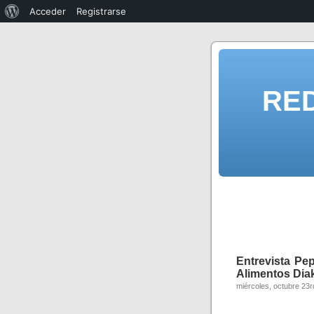
Acceder
Registrarse
RE
Entrevista Pe
Alimentos Diak
miércoles, octubre 23r