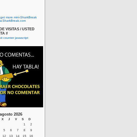
o get more mini-SharkBreak
w.SharkBreak.com
E VISITAS / USTED
ITA #
agosto 2026
X
J
V
S
D
1
2
5
6
7
8
9
12
13
14
15
16