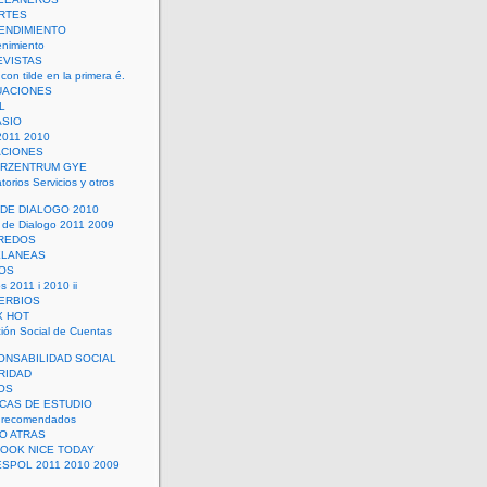
RTES
ENDIMIENTO
enimiento
EVISTAS
con tilde en la primera é.
UACIONES
L
ASIO
2011 2010
ACIONES
ERZENTRUM GYE
torios Servicios y otros
 DE DIALOGO 2010
 de Dialogo 2011 2009
CREDOS
ELANEAS
OS
s 2011 i 2010 ii
ERBIOS
X HOT
ión Social de Cuentas
ONSABILIDAD SOCIAL
RIDAD
OS
ICAS DE ESTUDIO
 recomendados
ÑO ATRAS
LOOK NICE TODAY
ESPOL 2011 2010 2009