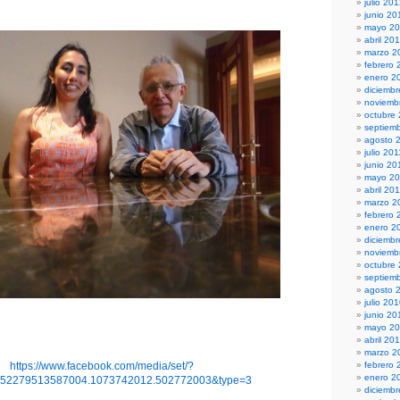
julio 20
junio 20
mayo 2
abril 20
marzo 2
febrero 
enero 2
diciembr
noviemb
octubre
septiem
agosto 
julio 201
junio 20
mayo 20
abril 20
marzo 2
febrero 
enero 2
diciemb
noviemb
octubre
septiem
agosto 
julio 20
junio 20
mayo 2
abril 20
marzo 2
https://www.facebook.com/media/set/?
febrero 
enero 2
152279513587004.1073742012.502772003&type=3
diciemb