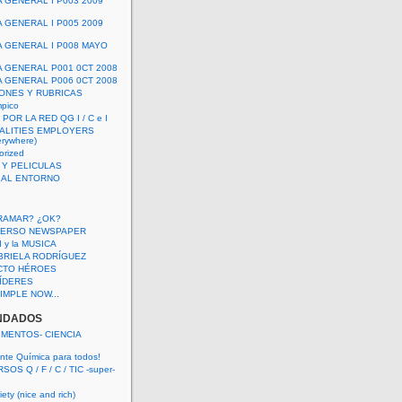
A GENERAL I P003 2009
A GENERAL I P005 2009
A GENERAL I P008 MAYO
A GENERAL P001 0CT 2008
A GENERAL P006 0CT 2008
ONES Y RUBRICAS
mpico
POR LA RED QG I / C e I
ALITIES EMPLOYERS
rywhere)
orized
 Y PELICULAS
S AL ENTORNO
RAMAR? ¿OK?
VERSO NEWSPAPER
 I y la MUSICA
BRIELA RODRÍGUEZ
CTO HÉROES
 LÍDERES
IMPLE NOW...
NDADOS
IMENTOS- CIENCIA
nte Química para todos!
OS Q / F / C / TIC -super-
ety (nice and rich)