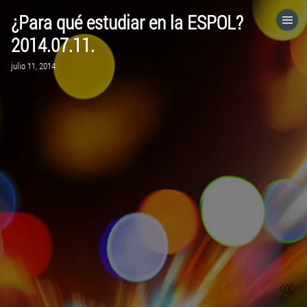
¿Para qué estudiar en la ESPOL?
HOME
2014.07.11.
julio 11, 2014
CATEGORÍAS
IR A
VISITA EL SITIO WEB