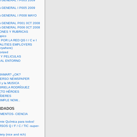
A GENERAL I P003 2009
A GENERAL I P005 2009
A GENERAL I P008 MAYO
A GENERAL P001 0CT 2008
A GENERAL P006 0CT 2008
ONES Y RUBRICAS
mpico
POR LA RED QG I / C e I
ALITIES EMPLOYERS
rywhere)
orized
 Y PELICULAS
S AL ENTORNO
RAMAR? ¿OK?
VERSO NEWSPAPER
 I y la MUSICA
BRIELA RODRÍGUEZ
CTO HÉROES
 LÍDERES
IMPLE NOW...
NDADOS
IMENTOS- CIENCIA
nte Química para todos!
OS Q / F / C / TIC -super-
ety (nice and rich)