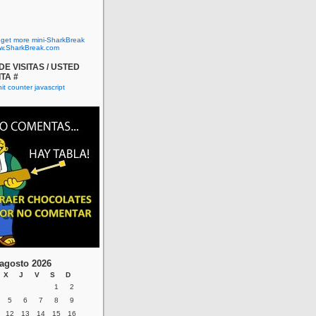
o get more mini-SharkBreak
w.SharkBreak.com
E VISITAS / USTED
ITA #
agosto 2026
X
J
V
S
D
1
2
5
6
7
8
9
12
13
14
15
16