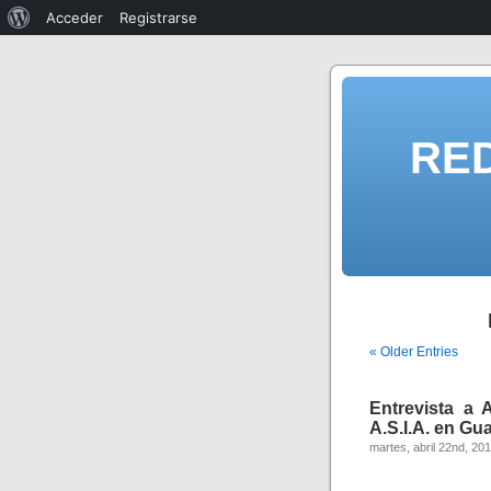
Acceder
Registrarse
RE
« Older Entries
Entrevista 
A.S.I.A. en Gua
martes, abril 22nd, 20