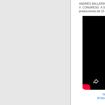
ANDRÉS BALLERINO n
V CONGRESO A.S.I.
producciones de 15 
h
BY&l