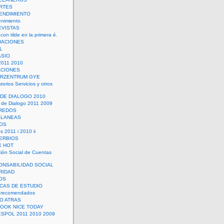
RTES
ENDIMIENTO
enimiento
EVISTAS
con tilde en la primera é.
UACIONES
L
ASIO
2011 2010
ACIONES
ERZENTRUM GYE
torios Servicios y otros
 DE DIALOGO 2010
 de Dialogo 2011 2009
CREDOS
ELANEAS
OS
s 2011 i 2010 ii
ERBIOS
X HOT
ión Social de Cuentas
ONSABILIDAD SOCIAL
RIDAD
OS
ICAS DE ESTUDIO
 recomendados
ÑO ATRAS
LOOK NICE TODAY
ESPOL 2011 2010 2009