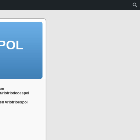
POL
en
m/riofriodocespol
n vriofrioespol