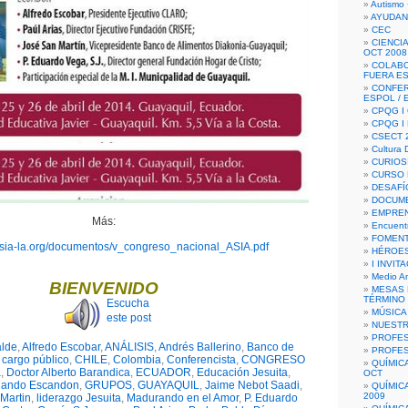
Autismo 
AYUDAN
CEC
CIENCIA
OCT 2008
COLAB
FUERA E
CONFER
ESPOL /
CPQG I 
CPQG I
CSECT 2
Cultura D
CURIOS
CURSO P
DESAFÍ
DOCUME
EMPREN
Más:
Encuent
FOMENT
asia-la.org/documentos/v_congreso_nacional_ASIA.pdf
HÉROES
I INVIT
Medio A
BIENVENIDO
MESAS 
TÉRMINO
Escucha
MÚSICA
este post
NUEST
PROFES
alde
,
Alfredo Escobar
,
ANÁLISIS
,
Andrés Ballerino
,
Banco de
PROFES
,
cargo público
,
CHILE
,
Colombia
,
Conferencista
,
CONGRESO
QUÍMIC
a
,
Doctor Alberto Barandica
,
ECUADOR
,
Educación Jesuita
,
OCT
nando Escandon
,
GRUPOS
,
GUAYAQUIL
,
Jaime Nebot Saadi
,
QUÍMIC
2009
Martin
,
liderazgo Jesuita
,
Madurando en el Amor
,
P. Eduardo