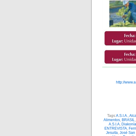
http://www.
Tags:
A.S.I.A.
,
Alc
Alimentos
,
BRASIL
A.S.I.A
,
Diakoní
ENTREVISTA
,
Fer
Jesuita
,
José San 