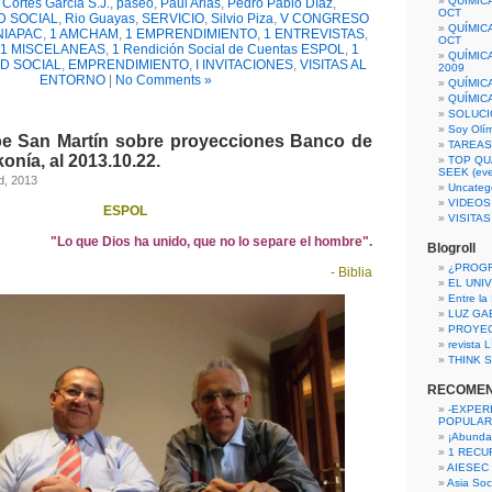
QUÍMIC
 Cortes García S.J.
,
paseo
,
Paul Arias
,
Pedro Pablo Díaz
,
OCT
D SOCIAL
,
Rio Guayas
,
SERVICIO
,
Silvio Piza
,
V CONGRESO
QUÍMIC
NIAPAC
,
1 AMCHAM
,
1 EMPRENDIMIENTO
,
1 ENTREVISTAS
,
OCT
1 MISCELANEAS
,
1 Rendición Social de Cuentas ESPOL
,
1
QUÍMIC
D SOCIAL
,
EMPRENDIMIENTO
,
I INVITACIONES
,
VISITAS AL
2009
ENTORNO
|
No Comments »
QUÍMIC
QUÍMIC
SOLUCI
Soy Olí
pe San Martín sobre proyecciones Banco de
TAREAS 
onía, al 2013.10.22.
TOP QU
SEEK (eve
d, 2013
Uncateg
VIDEOS
ESPOL
VISITA
"Lo que Dios ha unido, que no lo separe el hombre".
Blogroll
¿PROG
- Biblia
EL UNI
Entre la
LUZ GA
PROYE
revista
THINK S
RECOME
-EXPER
POPULAR
¡Abunda
1 RECURS
AIESEC
Asia Soci