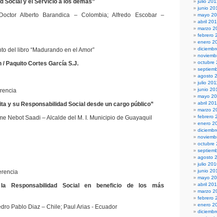
 Social y el Servicio a los demás”
julio 20
junio 20
Doctor Alberto Barandica – Colombia; Alfredo Escobar –
mayo 2
abril 20
marzo 2
febrero 
enero 2
diciembr
to del libro “Madurando en el Amor”
noviemb
octubre
/ Paquito Cortes García S.J.
septiem
agosto 
julio 201
junio 20
rencia
mayo 20
abril 20
ita y su Responsabilidad Social desde un cargo público”
marzo 2
febrero 
e Nebot Saadi – Alcalde del M. I. Municipio de Guayaquil
enero 2
diciemb
noviemb
octubre
septiem
agosto 
julio 20
junio 20
erencia
mayo 2
abril 20
la Responsabilidad Social en beneficio de los más
marzo 2
febrero 
enero 2
dro Pablo Diaz – Chile; Paul Arias - Ecuador
diciemb