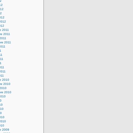
12
12
012
12
012
2012
012
e 2011
re 2011
 2011
bre 2011
2011
1
11
11
11
011
2011
011
re 2010
re 2010
 2010
bre 2010
2010
10
10
010
10
010
2010
010
re 2009