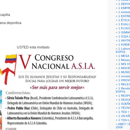
1 DEPO
1 EMPR
1 entret
capilla
1 ENTR
1 ÉTICA 
ñana deportiva
1 EVAL
1 FLISO
1 GIMN
1 ICQA 
1 INVIT
1 KIND
USTED esta invitado
1 Labora
ESPOL
1 MESA
1 Mesas
1 MIS 
1 MISC
1 MUSE
1 novato
1 PROV
1 RELE
1 Rendic
ESPOL
1 RESP
1 SEGU
1 SUEÑ
1 TÉCN
1 TED +
1 UN A
1 YOU 
ABET / 
2008