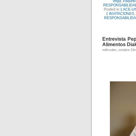
Vega
,
Paquito
RESPONSABILIDA
Posted in
1 ACE-U
1 INVITACIONES
,
RESPONSABILIDA
Entrevista Pe
Alimentos Diak
miércoles, octubre 23r