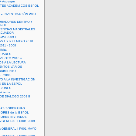
+ Asperger
TES ACADÉMICOS ESPOL
 e INVESTIGACIÓN P001
ORADORES DENTRO Y
SPOL
ENCIAS MAGISTRALES
 ECUADOR
G#3 2009 I
 P21 Y P71 MAYO 2010
011 - 2008
igital
IDADES
ILOTO 2010 ii
OS A LA LECTURA
NTOS VARIOS
DIMIENTO
ro 2008
O A LA INVESTIGACIÓN
 EN LA ESPOL
ACIONES
mbiente
DE DIÁLOGO 2008 II
RAS SOBERANAS
ORES de la ESPOL
ORES INVITADOS
A GENERAL I P001 2009
A GENERAL I P001 MAYO