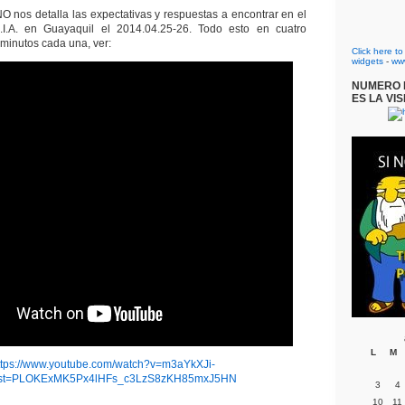
os detalla las expectativas y respuestas a encontrar en el
A. en Guayaquil el 2014.04.25-26. Todo esto en cuatro
minutos cada una, ver:
Click here t
widgets
-
ww
NUMERO D
ES LA VIS
L
M
ttps://www.youtube.com/watch?v=m3aYkXJi-
ist=PLOKExMK5Px4lHFs_c3LzS8zKH85mxJ5HN
3
4
10
11