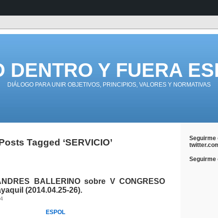
D DENTRO Y FUERA ES
DIÁLOGO PARA UNIR OBJETIVOS, PRINCIPIOS, VALORES Y NORMATIVAS
Seguirme 
Posts Tagged ‘SERVICIO’
twitter.co
Seguirme e
a ANDRES BALLERINO sobre V CONGRESO
yaquil (2014.04.25-26).
14
ESPOL