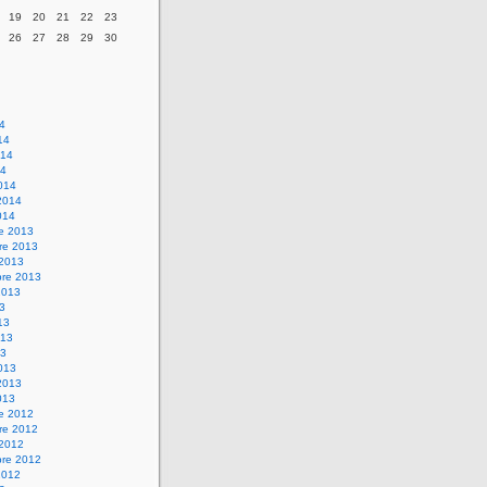
19
20
21
22
23
26
27
28
29
30
14
14
014
14
014
2014
014
re 2013
re 2013
 2013
bre 2013
2013
13
13
013
13
013
2013
013
re 2012
re 2012
 2012
bre 2012
2012