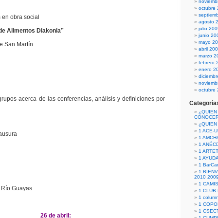
noviemb
octubre
septiem
 en obra social
agosto 
julio 20
de Alimentos Diakonia”
junio 20
mayo 2
e San Martín
abril 20
marzo 2
febrero 
enero 2
diciemb
noviemb
octubre
grupos acerca de las conferencias, análisis y definiciones por
Categoría
¿QUIEN
CONOCE
¿QUIEN
1 ACE-
lausura
1 AMCH
1 ANÉC
1 ARTE
1 AYUD
1 BarCa
1 BIEN
2010 200
1 CAMI
l Río Guayas
1 CLUB
1 column
1 COPO
1 CSECT
26 de abril:
1 CUM