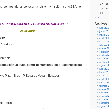
17
18
s se nos da a conocer la visión y misión de A.S.I.A. en
24
25
31
« Jul
Archivos
lla el PROGRAMA DEL V CONGRESO NACIONAL :
julio 20
25 de abril:
junio 20
mayo 2
stro
abril 20
marzo 2
y Apertura
febrero 
enero 2
diciemb
noviemb
ferencia
octubre
septiem
a Educación Jesuita como herramienta de Responsabilidad
agosto 
julio 20
junio 20
lvio Piza – Brasil; P. Eduardo Vega – Ecuador
mayo 2
abril 20
marzo 2
febrero 
enero 2
diciemb
noviemb
octubre
nferencia
septiem
agosto 