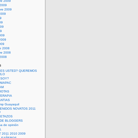
re 2009
 2009
bre 2009
2009
09
09
009
09
009
2009
009
re 2008
re 2008
 2008
s
 ES USTED? QUEREMOS
RLO
 SOY?
UNIAPAC
AM
DOTAS
TERAPIA
ANTIAS
mp Guayaquil
VENIDOS NOVATOS 2011
9
SETAZOS
 DE BLOGGERS
a de opinión
L
 2011 2010 2009
PLEAÑEROS