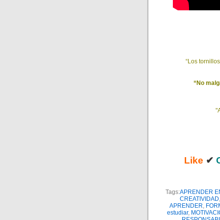
“Los tornillo
“No malga
"
Like
✔
Tags:
APRENDER 
CREATIVIDAD
APRENDER
,
FOR
estudiar
,
MOTIVACI
RESPONSAB