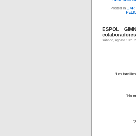
Posted in
1 AR
PELI
ESPOL GIMNA
colaboradores,
sábado, agosto 10th, 
“Los tornillo
“No m
"