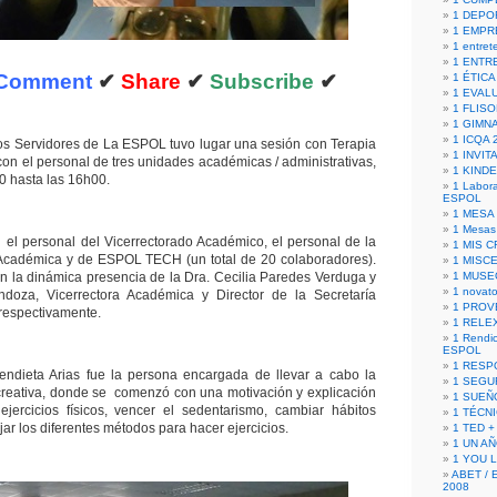
1 DEPO
1 EMPR
1 entret
1 ENTR
Comment
✔
Share
✔
Subscribe
✔
1 ÉTICA 
1 EVAL
1 FLISO
1 GIMN
1 ICQA 
os Servidores de La ESPOL tuvo lugar una sesión con Terapia
1 INVIT
con el personal de tres unidades académicas / administrativas,
1 KIND
0 hasta las 16h00.
1 Labora
ESPOL
1 MESA
1 Mesas
ió el personal del Vicerrectorado Académico, el personal de la
1 MIS 
 Académica y de ESPOL TECH (un total de 20 colaboradores).
1 MISC
 la dinámica presencia de la Dra. Cecilia Paredes Verduga y
1 MUSE
1 novato
doza, Vicerrectora Académica y Director de la Secretaría
1 PROV
respectivamente.
1 RELE
1 Rendic
ESPOL
1 RESP
Mendieta Arias fue la persona encargada de llevar a cabo la
1 SEGU
creativa, donde se comenzó con una motivación y explicación
1 SUEÑ
jercicios físicos, vencer el sedentarismo, cambiar hábitos
1 TÉCN
jar los diferentes métodos para hacer ejercicios.
1 TED +
1 UN A
1 YOU 
ABET / 
2008