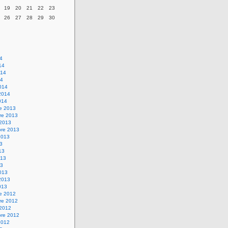
19
20
21
22
23
26
27
28
29
30
14
14
014
14
014
2014
014
re 2013
re 2013
 2013
bre 2013
2013
13
13
013
13
013
2013
013
re 2012
re 2012
 2012
bre 2012
2012