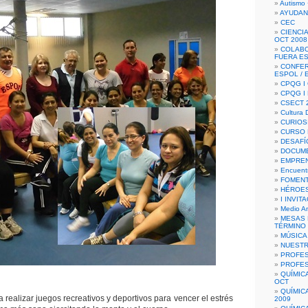
Autismo 
AYUDAN
CEC
CIENCIA
OCT 2008
COLAB
FUERA E
CONFER
ESPOL /
CPQG I 
CPQG I
CSECT 2
Cultura D
CURIOS
CURSO P
DESAFÍ
DOCUME
EMPREN
Encuent
FOMENT
HÉROES
I INVIT
Medio A
MESAS 
TÉRMINO
MÚSICA
NUEST
PROFES
PROFES
QUÍMIC
OCT
QUÍMIC
 realizar juegos recreativos y deportivos para vencer el estrés
2009