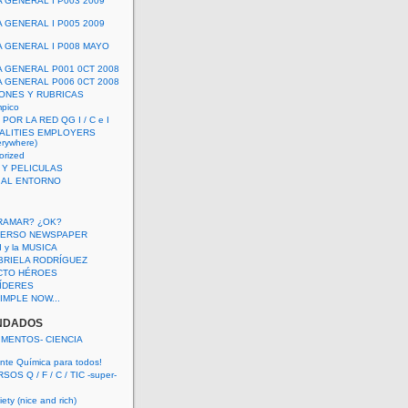
A GENERAL I P003 2009
A GENERAL I P005 2009
A GENERAL I P008 MAYO
A GENERAL P001 0CT 2008
A GENERAL P006 0CT 2008
ONES Y RUBRICAS
mpico
POR LA RED QG I / C e I
ALITIES EMPLOYERS
rywhere)
orized
 Y PELICULAS
S AL ENTORNO
RAMAR? ¿OK?
VERSO NEWSPAPER
 I y la MUSICA
BRIELA RODRÍGUEZ
CTO HÉROES
 LÍDERES
IMPLE NOW...
NDADOS
IMENTOS- CIENCIA
nte Química para todos!
OS Q / F / C / TIC -super-
ety (nice and rich)