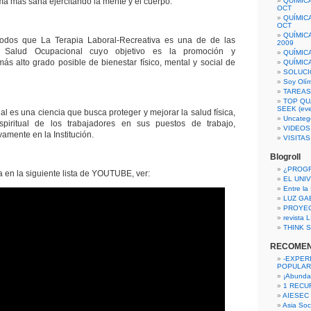
orma más sana ejercitando la mente y el cuerpo.
QUÍMIC
OCT
QUÍMIC
OCT
QUÍMIC
odos que La Terapia Laboral-Recreativa es una de de las
2009
a Salud Ocupacional cuyo objetivo es la promoción y
QUÍMIC
ás alto grado posible de bienestar físico, mental y social de
QUÍMIC
SOLUCI
Soy Olí
TAREAS 
TOP QU
SEEK (eve
l es una ciencia que busca proteger y mejorar la salud física,
Uncateg
spiritual de los trabajadores en sus puestos de trabajo,
VIDEOS
vamente en la Institución.
VISITA
Blogroll
¿PROG
 en la siguiente lista de YOUTUBE, ver:
EL UNI
Entre la
LUZ GA
PROYE
revista
THINK S
RECOME
-EXPER
POPULAR
¡Abunda
1 RECURS
AIESEC
Asia Soci