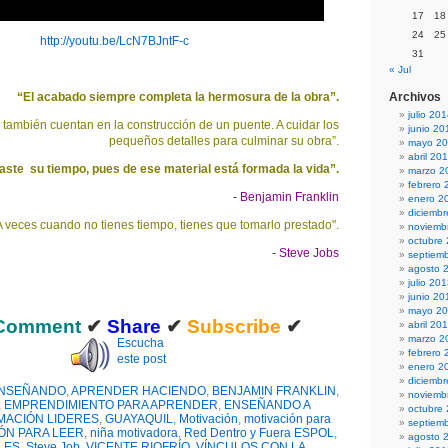
17
18
24
25
http://youtu.be/LcN7BJntF-c
31
« Jul
“El acabado siempre completa la hermosura de la obra”.
Archivos
julio 20
s también cuentan en la construcción de un puente. A cuidar los
junio 20
pequeños detalles para culminar su obra”.
mayo 2
abril 20
ste su tiempo, pues de ese material está formada la vida”.
marzo 2
febrero 
-
Benjamin Franklin
enero 2
diciemb
A veces cuando no tienes tiempo, tienes que tomarlo prestado".
noviemb
octubre
-
Steve Jobs
septiem
agosto 
julio 20
junio 20
mayo 2
Comment
✔
Share
✔
Subscribe
✔
abril 20
marzo 2
Escucha
febrero 
este post
enero 2
diciemb
ENSEÑANDO
,
APRENDER HACIENDO
,
BENJAMIN FRANKLIN
,
noviemb
,
EMPRENDIMIENTO PARA APRENDER
,
ENSEÑANDO A
octubre
MACIÓN LIDERES
,
GUAYAQUIL
,
Motivación
,
motivación para
septiem
ÓN PARA LEER
,
niña motivadora
,
Red Dentro y Fuera ESPOL
,
agosto 
LES
,
Steve Job
,
VICENTE RIOFRÍO
,
VÍNCULOS CON LA