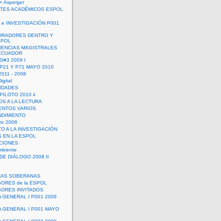
+ Asperger
TES ACADÉMICOS ESPOL
 e INVESTIGACIÓN P001
ORADORES DENTRO Y
SPOL
ENCIAS MAGISTRALES
 ECUADOR
G#3 2009 I
 P21 Y P71 MAYO 2010
011 - 2008
igital
IDADES
ILOTO 2010 ii
OS A LA LECTURA
NTOS VARIOS
DIMIENTO
ro 2008
O A LA INVESTIGACIÓN
 EN LA ESPOL
ACIONES
mbiente
DE DIÁLOGO 2008 II
RAS SOBERANAS
ORES de la ESPOL
ORES INVITADOS
A GENERAL I P001 2009
A GENERAL I P001 MAYO