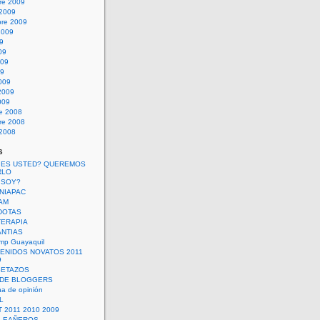
re 2009
 2009
bre 2009
2009
09
09
009
09
009
2009
009
re 2008
re 2008
 2008
s
 ES USTED? QUEREMOS
RLO
 SOY?
UNIAPAC
AM
DOTAS
TERAPIA
ANTIAS
mp Guayaquil
VENIDOS NOVATOS 2011
9
SETAZOS
 DE BLOGGERS
a de opinión
L
 2011 2010 2009
PLEAÑEROS