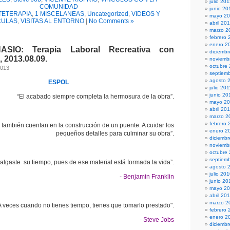
julio 20
COMUNIDAD
junio 20
TETERAPIA
,
1 MISCELANEAS
,
Uncategorized
,
VIDEOS Y
mayo 2
CULAS
,
VISITAS AL ENTORNO
|
No Comments »
abril 20
marzo 2
febrero 
enero 2
SIO: Terapia Laboral Recreativa con
diciembr
 2013.08.09.
noviemb
octubre
2013
septiem
agosto 
ESPOL
julio 201
junio 20
“El acabado siempre completa la hermosura de la obra”.
mayo 20
abril 20
marzo 2
febrero 
s también cuentan en la construcción de un puente. A cuidar los
enero 2
pequeños detalles para culminar su obra”.
diciemb
noviemb
octubre
septiem
algaste su tiempo, pues de ese material está formada la vida”.
agosto 
julio 20
- Benjamin Franklin
junio 20
mayo 2
abril 20
marzo 2
A veces cuando no tienes tiempo, tienes que tomarlo prestado".
febrero 
enero 2
- Steve Jobs
diciemb