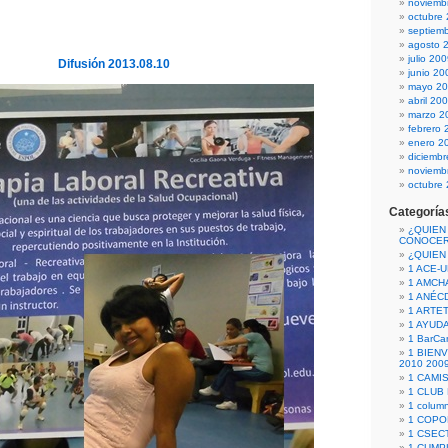
noviemb
octubre
septiem
agosto 
julio 20
Difusión 2013.08.10
junio 20
mayo 2
abril 20
marzo 2
febrero 
enero 2
diciemb
noviemb
octubre
Categoría
¿QUIEN
CONOCE
¿QUIEN
1 ACE-
1 AMCH
1 ANÉC
1 ARTE
1 AYUD
1 BarCa
1 BIEN
2010 200
1 CAMI
1 CLUB
1 column
1 COPO
1 CSECT
1 CUM