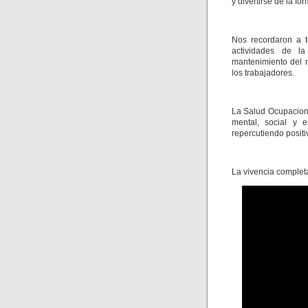
y divertirse de la f
Nos recordaron a t
actividades de l
mantenimiento del m
los trabajadores.
La Salud Ocupaciona
mental, social y e
repercutiendo positi
La vivencia completa