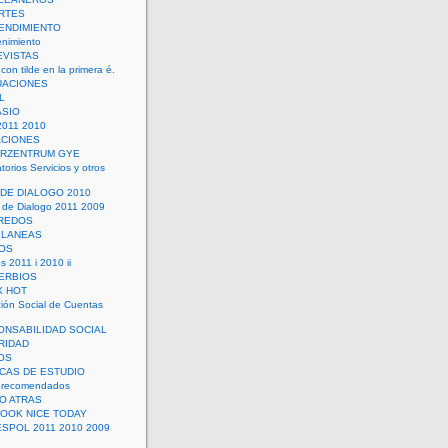
RTES
ENDIMIENTO
enimiento
EVISTAS
con tilde en la primera é.
UACIONES
L
ASIO
2011 2010
ACIONES
ERZENTRUM GYE
torios Servicios y otros
 DE DIALOGO 2010
 de Dialogo 2011 2009
CREDOS
ELANEAS
OS
s 2011 i 2010 ii
ERBIOS
X HOT
ión Social de Cuentas
ONSABILIDAD SOCIAL
RIDAD
OS
ICAS DE ESTUDIO
 recomendados
ÑO ATRAS
LOOK NICE TODAY
ESPOL 2011 2010 2009