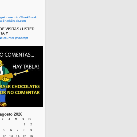
o get more mini-SharkBreak
w.SharkBreak.com
E VISITAS / USTED
ITA #
agosto 2026
X
J
V
S
D
1
2
5
6
7
8
9
12
13
14
15
16