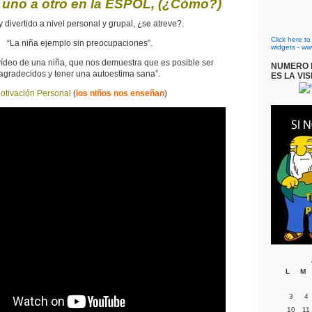
 uno a otro en la ESPOL, (¿Cómo?)
divertido a nivel personal y grupal, ¿se atreve?.
Click here t
“La niña ejemplo sin preocupaciones”.
widgets
-
ww
vídeo de una niña, que nos demuestra que es posible ser
NUMERO D
agradecidos y tener una autoestima sana”.
ES LA VIS
otivación Personal
(
los niños nos enseñan
)
L
M
3
4
10
11