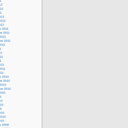
12
12
012
12
012
2012
012
e 2011
re 2011
 2011
bre 2011
2011
1
11
11
11
011
2011
011
re 2010
re 2010
 2010
bre 2010
2010
10
10
010
10
010
2010
010
re 2009