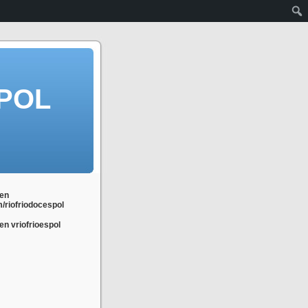
POL
en
m/riofriodocespol
n vriofrioespol