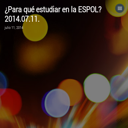
¿Para qué estudiar en la ESPOL?
HOME
2014.07.11.
julio 11, 2014
CATEGORÍAS
IR A
VISITA EL SITIO WEB