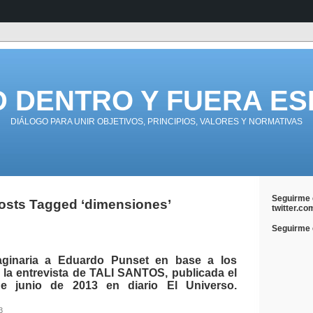
D DENTRO Y FUERA ES
DIÁLOGO PARA UNIR OBJETIVOS, PRINCIPIOS, VALORES Y NORMATIVAS
Seguirme 
osts Tagged ‘dimensiones’
twitter.co
Seguirme e
maginaria a Eduardo Punset en base a los
 la entrevista de TALI SANTOS, publicada el
 junio de 2013 en diario El Universo.
3