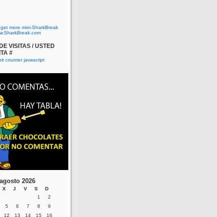
o get more mini-SharkBreak
w.SharkBreak.com
E VISITAS / USTED
ITA #
agosto 2026
X
J
V
S
D
1
2
5
6
7
8
9
12
13
14
15
16