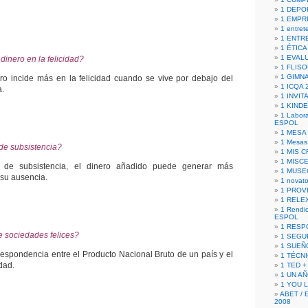
1 DEPO
1 EMPR
1 entret
1 ENTR
1 ÉTICA 
1 EVAL
 dinero en la felicidad?
1 FLISO
1 GIMN
ro incide más en la felicidad cuando se vive por debajo del
1 ICQA 
a.
1 INVIT
1 KIND
1 Labora
ESPOL
1 MESA
1 Mesas
l de subsistencia?
1 MIS 
1 MISC
el de subsistencia, el dinero añadido puede generar más
1 MUSE
 su ausencia.
1 novato
1 PROV
1 RELE
1 Rendic
ESPOL
1 RESP
 sociedades felices?
1 SEGU
1 SUEÑ
rrespondencia entre el Producto Nacional Bruto de un país y el
1 TÉCN
dad.
1 TED +
1 UN A
1 YOU 
ABET / 
2008