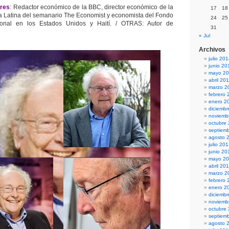
ores
: Redactor económico de la BBC, director económico de la
17
18
a Latina del semanario The Economist y economista del Fondo
24
25
cional en los Estados Unidos y Haití. / OTRAS: Autor de
31
« Jul
Archivos
julio 20
junio 20
mayo 2
abril 20
marzo 2
febrero 
enero 2
diciemb
noviemb
octubre
septiem
agosto 
julio 20
junio 20
mayo 2
abril 20
marzo 2
febrero 
enero 2
diciemb
noviemb
octubre
septiem
agosto 