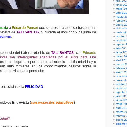
julio 20
junio 20
mayo 2
abril 20
marzo 2
febrero 
enero 2
naria
a
Eduardo Punset
que se presenta aquí se basa en los
diciembr
revista de
TALI SANTOS
, publicada el domingo 9 de junio de
noviemb
niverso
.
octubre
septiem
agosto 
julio 201
producto del trabajo referido de
TALI SANTOS
con
Eduardo
junio 20
mayo 20
untas son interrogantes adaptadas por el autor para este
abril 20
ósito es llegar a aquellos que saltaron la noticia referida y a
marzo 2
ean auto formarse en los conocimientos básicos sobre la
febrero 
s por un visionario pensador.
enero 2
diciemb
noviemb
octubre
 entrevista es la
FELICIDAD
.
septiem
agosto 
julio 20
junio 20
ido de Entrevista (
con propósitos educativos
)
mayo 2
abril 20
marzo 2
febrero 
icidad?
enero 2
diciemb
ausencia de miedo.