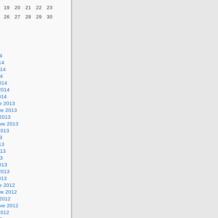
19
20
21
22
23
26
27
28
29
30
14
14
014
14
014
2014
014
re 2013
re 2013
 2013
bre 2013
2013
13
13
013
13
013
2013
013
re 2012
re 2012
 2012
bre 2012
2012