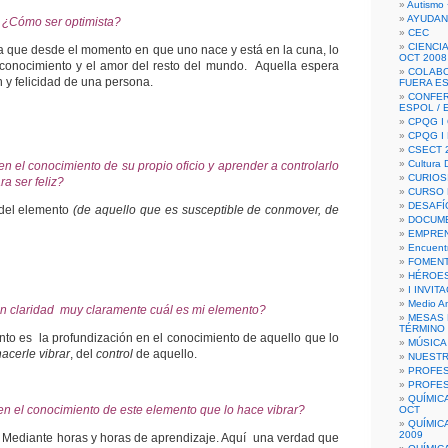
Autismo 
AYUDAN
 ¿Cómo ser optimista?
CEC
CIENCIA
 que desde el momento en que uno nace y está en la cuna, lo
OCT 2008
econocimiento y el amor del resto del mundo. Aquella espera
COLAB
n y felicidad de una persona.
FUERA E
CONFER
ESPOL /
CPQG I 
CPQG I
CSECT 2
Cultura D
n el conocimiento de su propio oficio y aprender a controlarlo
CURIOS
ra ser feliz?
CURSO P
DESAFÍ
 del elemento
(de aquello que es susceptible de conmover, de
DOCUME
EMPREN
Encuent
FOMENT
HÉROES
I INVIT
Medio A
n claridad muy claramente cuál es mi elemento?
MESAS 
TÉRMINO
nto es la profundización en el conocimiento de aquello que lo
MÚSICA
acerle vibrar
, del
control
de aquello.
NUEST
PROFES
PROFES
QUÍMIC
n el conocimiento de este elemento que lo hace vibrar?
OCT
QUÍMIC
2009
. Mediante horas y horas de aprendizaje. Aquí una verdad que