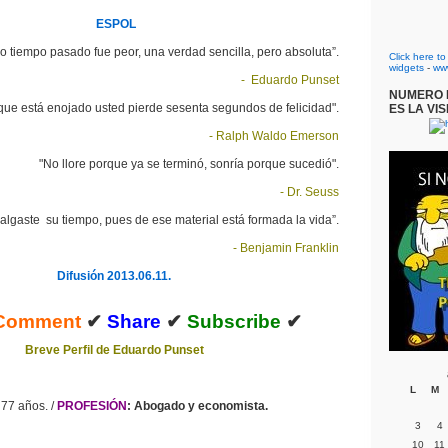
ESPOL
o tiempo pasado fue peor, una verdad sencilla, pero absoluta”.
Click here t
widgets
-
ww
- Eduardo Punset
NUMERO D
que está enojado usted pierde sesenta segundos de felicidad".
ES LA VIS
- Ralph Waldo Emerson
"No llore porque ya se terminó, sonría porque sucedió".
- Dr. Seuss
algaste su tiempo, pues de ese material está formada la vida”.
- Benjamin Franklin
Difusión 2013.06.11.
Comment
✔
Share
✔
Subscribe
✔
Breve Perfil de Eduardo Punset
L
M
: 77 años. /
PROFESIÓN
: Abogado y economista.
3
4
10
11