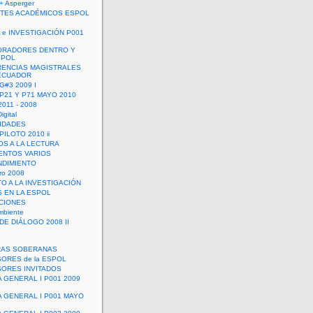
+ Asperger
TES ACADÉMICOS ESPOL
 e INVESTIGACIÓN P001
ORADORES DENTRO Y
SPOL
ENCIAS MAGISTRALES
 ECUADOR
G#3 2009 I
 P21 Y P71 MAYO 2010
011 - 2008
igital
IDADES
ILOTO 2010 ii
OS A LA LECTURA
NTOS VARIOS
DIMIENTO
ro 2008
O A LA INVESTIGACIÓN
 EN LA ESPOL
ACIONES
mbiente
DE DIÁLOGO 2008 II
RAS SOBERANAS
ORES de la ESPOL
ORES INVITADOS
A GENERAL I P001 2009
A GENERAL I P001 MAYO