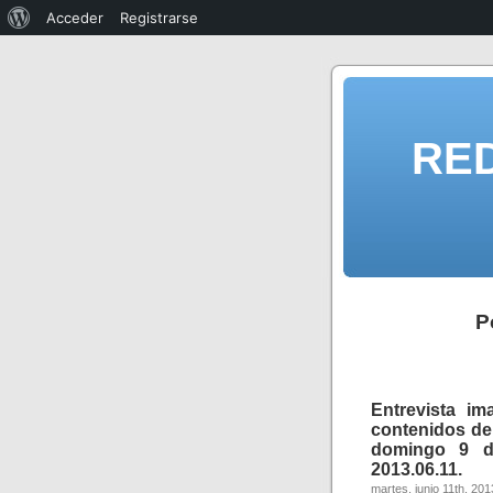
Acceder
Registrarse
RE
P
Entrevista i
contenidos de
domingo 9 de
2013.06.11.
martes, junio 11th, 201