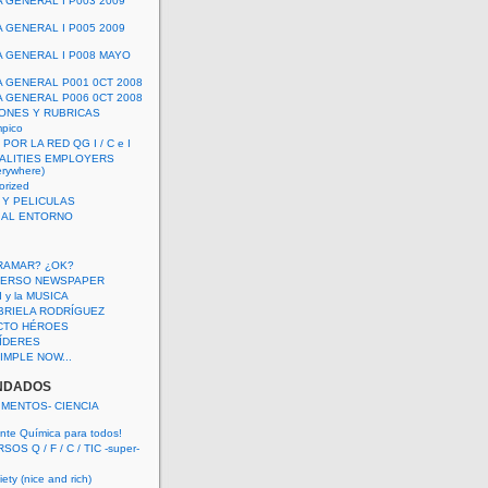
A GENERAL I P003 2009
A GENERAL I P005 2009
A GENERAL I P008 MAYO
A GENERAL P001 0CT 2008
A GENERAL P006 0CT 2008
ONES Y RUBRICAS
mpico
POR LA RED QG I / C e I
ALITIES EMPLOYERS
rywhere)
orized
 Y PELICULAS
S AL ENTORNO
RAMAR? ¿OK?
VERSO NEWSPAPER
 I y la MUSICA
BRIELA RODRÍGUEZ
CTO HÉROES
 LÍDERES
IMPLE NOW...
NDADOS
IMENTOS- CIENCIA
nte Química para todos!
OS Q / F / C / TIC -super-
ety (nice and rich)