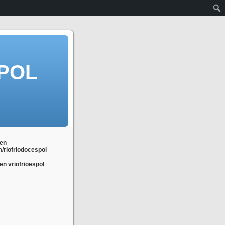
POL
en
m/riofriodocespol
n vriofrioespol