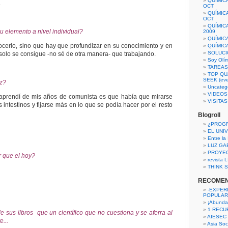
QUÍMIC
.
OCT
QUÍMIC
OCT
QUÍMIC
u elemento a nivel individual?
2009
QUÍMIC
cerlo, sino que hay que profundizar en su conocimiento y en
QUÍMIC
SOLUCI
 solo se consigue -no sé de otra manera- que trabajando.
Soy Olí
TAREAS 
TOP QU
SEEK (eve
iz?
Uncateg
VIDEOS
 aprendí de mis años de comunista es que había que mirarse
VISITA
intestinos y fijarse más en lo que se podía hacer por el resto
Blogroll
¿PROG
EL UNI
Entre la
LUZ GA
PROYE
r que el hoy?
revista
THINK S
RECOME
-EXPER
POPULAR
¡Abunda
1 RECURS
e sus libros que un científico que no cuestiona y se aferra al
AIESEC
...
Asia Soci