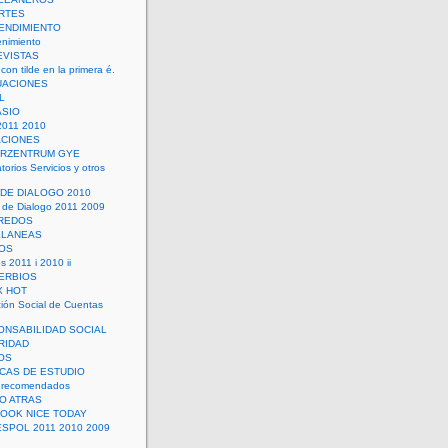
RTES
ENDIMIENTO
enimiento
EVISTAS
con tilde en la primera é.
UACIONES
L
ASIO
2011 2010
ACIONES
ERZENTRUM GYE
torios Servicios y otros
 DE DIALOGO 2010
 de Dialogo 2011 2009
CREDOS
ELANEAS
OS
s 2011 i 2010 ii
ERBIOS
X HOT
ión Social de Cuentas
ONSABILIDAD SOCIAL
RIDAD
OS
ICAS DE ESTUDIO
 recomendados
ÑO ATRAS
LOOK NICE TODAY
ESPOL 2011 2010 2009