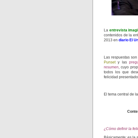
La
entrevista imagi
contenidos de la ent
2013 en
diario El U
Las respuestas son 
Punset
y las
preg
resumen
, cuyo prop
todos los que des
felicidad presentado
El tema central de la
Conten
¿Cómo definir la fel
Básicamente: es la 