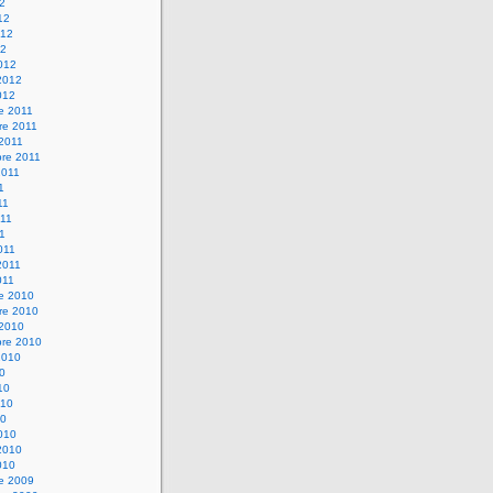
12
12
012
12
012
2012
012
e 2011
re 2011
 2011
bre 2011
2011
1
11
11
11
011
2011
011
re 2010
re 2010
 2010
bre 2010
2010
10
10
010
10
010
2010
010
re 2009