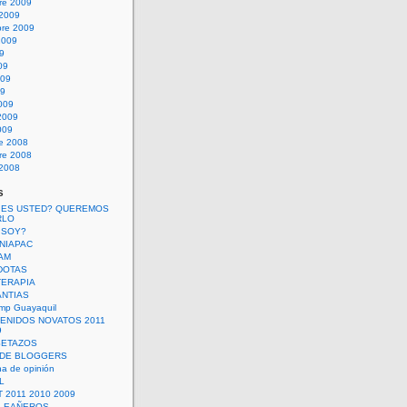
re 2009
 2009
bre 2009
2009
09
09
009
09
009
2009
009
re 2008
re 2008
 2008
s
 ES USTED? QUEREMOS
RLO
 SOY?
UNIAPAC
AM
DOTAS
TERAPIA
ANTIAS
mp Guayaquil
VENIDOS NOVATOS 2011
9
SETAZOS
 DE BLOGGERS
a de opinión
L
 2011 2010 2009
PLEAÑEROS