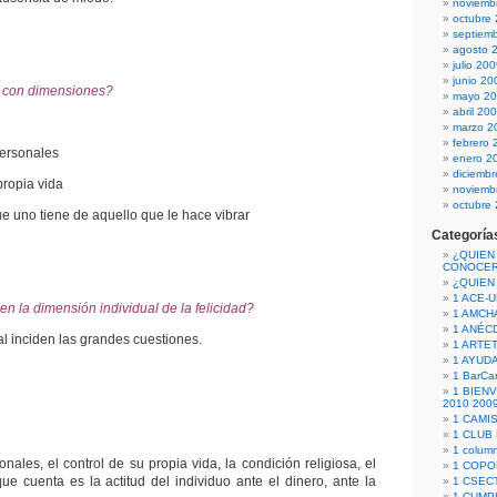
noviemb
octubre
septiem
agosto 
julio 20
junio 20
a con dimensiones?
mayo 2
abril 20
marzo 2
febrero 
personales
enero 2
diciemb
propia vida
noviemb
octubre
e uno tiene de aquello que le hace vibrar
Categoría
¿QUIEN
CONOCE
¿QUIEN
1 ACE-
n la dimensión individual de la felicidad?
1 AMCH
1 ANÉC
al inciden las grandes cuestiones.
1 ARTE
1 AYUD
1 BarCa
1 BIEN
2010 200
1 CAMI
1 CLUB
1 column
nales, el control de su propia vida, la condición religiosa, el
1 COPO
que cuenta es la actitud del individuo ante el dinero, ante la
1 CSECT
1 CUM