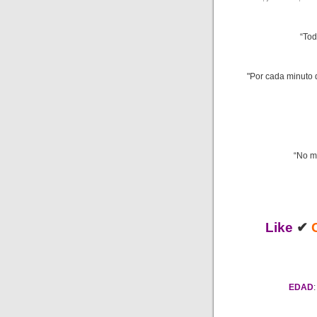
“Tod
"Por cada minuto 
“No m
Like
✔
EDAD