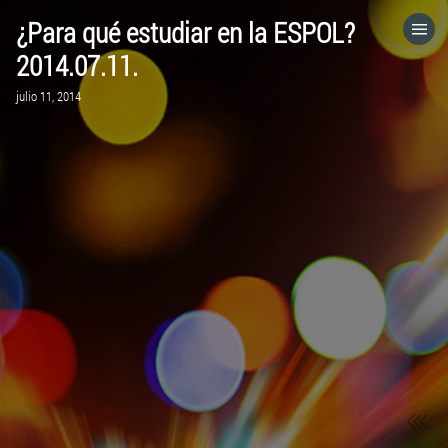
¿Para qué estudiar en la ESPOL?
HOME
2014.07.11.
julio 11, 2014
CATEGORÍAS
IR A
VISITA EL SITIO WEB