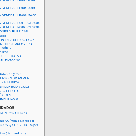
A GENERAL I P003 2009
A GENERAL I P005 2009
A GENERAL I P008 MAYO
A GENERAL P001 0CT 2008
A GENERAL P006 0CT 2008
ONES Y RUBRICAS
mpico
POR LA RED QG I / C e I
ALITIES EMPLOYERS
rywhere)
orized
 Y PELICULAS
S AL ENTORNO
RAMAR? ¿OK?
VERSO NEWSPAPER
 I y la MUSICA
BRIELA RODRÍGUEZ
CTO HÉROES
 LÍDERES
IMPLE NOW...
NDADOS
IMENTOS- CIENCIA
nte Química para todos!
OS Q / F / C / TIC -super-
ety (nice and rich)