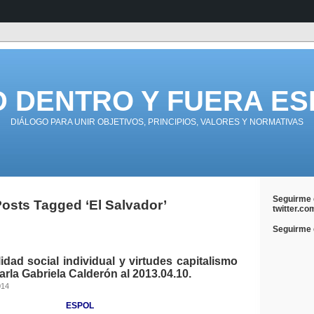
D DENTRO Y FUERA ES
DIÁLOGO PARA UNIR OBJETIVOS, PRINCIPIOS, VALORES Y NORMATIVAS
Seguirme 
osts Tagged ‘El Salvador’
twitter.co
Seguirme e
dad social individual y virtudes capitalismo
arla Gabriela Calderón al 2013.04.10.
014
ESPOL