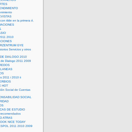
RTES
ENDIMIENTO
enimiento
EVISTAS
con tilde en la primera é.
UACIONES
L
ASIO
2011 2010
ACIONES
ERZENTRUM GYE
torios Servicios y otros
 DE DIALOGO 2010
 de Dialogo 2011 2009
CREDOS
ELANEAS
OS
s 2011 i 2010 ii
ERBIOS
X HOT
ión Social de Cuentas
ONSABILIDAD SOCIAL
RIDAD
OS
ICAS DE ESTUDIO
 recomendados
ÑO ATRAS
LOOK NICE TODAY
ESPOL 2011 2010 2009