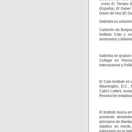
como
El Tiempo
(
(España),
El Deber
Diario de Hoy
(El Sa
Gabriela es columni
Calderón de Burgos,
Instituto Cato y c
seminarios y talleres
Gabriela se graduó 
College en Penns
Internacional y Polí
El Cato Institute es
Washington, D.C., 
Cato's Letters, ensa
Revolución estadou
El Instituto busca a
promover alrededo
principios de libert
objetivo en mente,
interesado en el deb