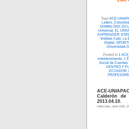
Tags:
ACE-UNIAP
Letters
,
Colombi
DOWNLOAD
,
EC
Universal
,
EL UNI
A APRENDER
,
ESP
Instituto Cato
,
La É
Digital
,
OPORT
Universidad 
Posted in
1 ACE
entretenimiento
,
1 É
Social de Cuenta
DENTRO Y F
ECUADOR
,
PROFESORE
ACE-UNIAPAC
Calderón de 
2013.04.10.
miércoles, abril 10th, 