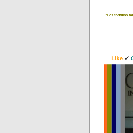
“Los tornillos t
Like
✔