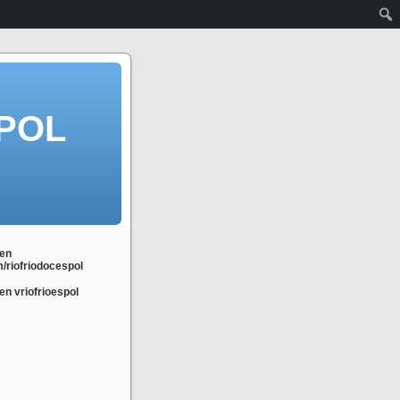
POL
en
m/riofriodocespol
n vriofrioespol