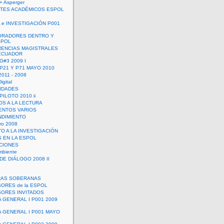
+ Asperger
TES ACADÉMICOS ESPOL
 e INVESTIGACIÓN P001
ORADORES DENTRO Y
SPOL
ENCIAS MAGISTRALES
 ECUADOR
G#3 2009 I
 P21 Y P71 MAYO 2010
011 - 2008
igital
IDADES
ILOTO 2010 ii
OS A LA LECTURA
NTOS VARIOS
DIMIENTO
ro 2008
O A LA INVESTIGACIÓN
 EN LA ESPOL
ACIONES
mbiente
DE DIÁLOGO 2008 II
RAS SOBERANAS
ORES de la ESPOL
ORES INVITADOS
A GENERAL I P001 2009
A GENERAL I P001 MAYO