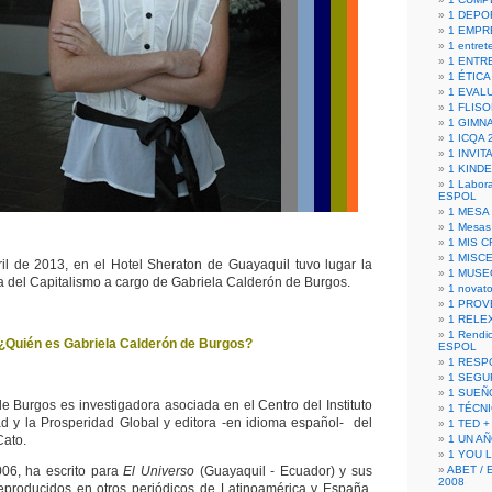
1 DEPO
1 EMPR
1 entret
1 ENTR
1 ÉTICA 
1 EVAL
1 FLISO
1 GIMN
1 ICQA 
1 INVIT
1 KIND
1 Labora
ESPOL
1 MESA
1 Mesas
1 MIS 
1 MISC
il de 2013, en el Hotel Sheraton de Guayaquil tuvo lugar la
1 MUSE
ca del Capitalismo a cargo de Gabriela Calderón de Burgos.
1 novato
1 PROV
1 RELE
1 Rendic
¿Quién es Gabriela Calderón de Burgos?
ESPOL
1 RESP
1 SEGU
1 SUEÑ
e Burgos es investigadora asociada en el Centro del Instituto
1 TÉCN
ad y la Prosperidad Global y editora -en idioma español- del
1 TED +
Cato.
1 UN A
1 YOU 
06, ha escrito para
El Universo
(Guayaquil - Ecuador) y sus
ABET / 
2008
reproducidos en otros periódicos de Latinoamérica y España,