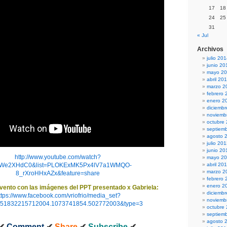
17
18
24
25
31
« Jul
Archivos
julio 20
junio 20
mayo 2
abril 20
marzo 2
febrero 
enero 2
diciemb
noviemb
octubre
septiem
agosto 
julio 20
junio 20
http://www.youtube.com/watch?
mayo 2
FWe2XHdC0&list=PLOKExMK5Px4lV7a1WMQO-
abril 20
marzo 2
8_rXroHHxAZx&feature=share
febrero 
enero 2
evento con las imágenes del PPT presentado x Gabriela:
diciemb
ttps://www.facebook.com/vriofrio/media_set?
noviemb
151832215712004.1073741854.502772003&type=3
octubre
septiem
agosto 
✔
Comment
✔
Share
✔
Subscribe
✔