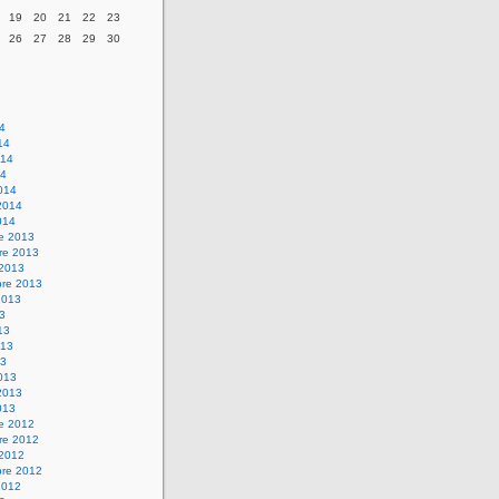
19
20
21
22
23
26
27
28
29
30
14
14
014
14
014
2014
014
re 2013
re 2013
 2013
bre 2013
2013
13
13
013
13
013
2013
013
re 2012
re 2012
 2012
bre 2012
2012