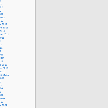
12
12
012
12
012
2012
012
e 2011
re 2011
 2011
bre 2011
2011
1
11
11
11
011
2011
011
re 2010
re 2010
 2010
bre 2010
2010
10
10
010
10
010
2010
010
re 2009