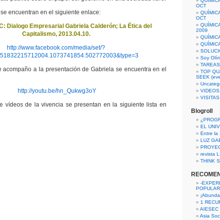
QUÍMIC
OCT
 se encuentran en el siguiente enlace:
QUÍMIC
OCT
QUÍMIC
Dialogo Empresarial Gabriela Calderón; La Ética del
2009
Capitalismo, 2013.04.10.
QUÍMIC
QUÍMIC
http://www.facebook.com/media/set/?
SOLUCI
151832215712004.1073741854.502772003&type=3
Soy Olí
TAREAS 
e acompaño a la presentación de Gabriela se encuentra en el
TOP QU
SEEK (eve
Uncateg
http://youtu.be/hn_Qukwg3oY
VIDEOS
VISITA
 vídeos de la vivencia se presentan en la siguiente lista en
Blogroll
¿PROG
EL UNI
Entre la
LUZ GA
PROYE
revista
THINK S
RECOME
-EXPER
POPULAR
¡Abunda
1 RECURS
AIESEC
Asia Soci