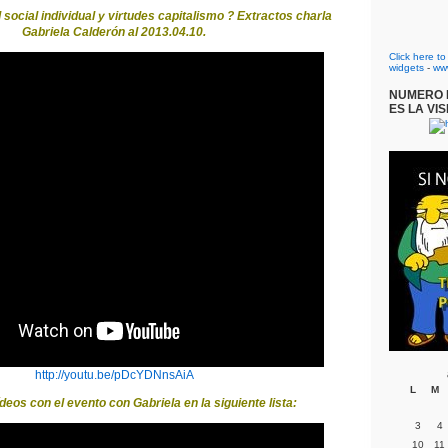
social individual y virtudes capitalismo ? Extractos charla
Gabriela Calderón al 2013.04.10.
Click here t
widgets
-
ww
NUMERO D
ES LA VIS
http://youtu.be/pDcYDNnsAiA
L
M
deos con el evento con Gabriela en la siguiente lista:
3
4
10
11