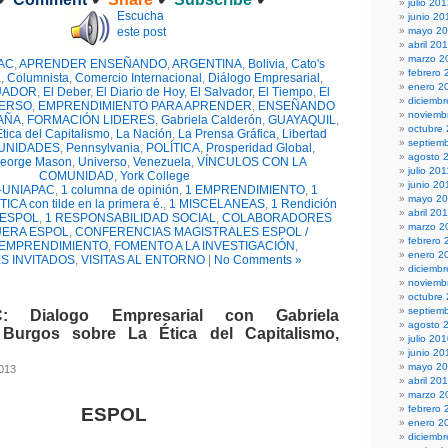
julio 20
Escucha
junio 20
este post
mayo 2
abril 20
marzo 2
AC
,
APRENDER ENSEÑANDO
,
ARGENTINA
,
Bolivia
,
Cato's
febrero 
a
,
Columnista
,
Comercio Internacional
,
Diálogo Empresarial
,
enero 2
UADOR
,
El Deber
,
El Diario de Hoy
,
El Salvador
,
El Tiempo
,
El
diciembr
VERSO
,
EMPRENDIMIENTO PARA APRENDER
,
ENSEÑANDO
noviemb
AÑA
,
FORMACIÓN LIDERES
,
Gabriela Calderón
,
GUAYAQUIL
,
octubre
tica del Capitalismo
,
La Nación
,
La Prensa Gráfica
,
Libertad
septiem
UNIDADES
,
Pennsylvania
,
POLÍTICA
,
Prosperidad Global
,
agosto 
George Mason
,
Universo
,
Venezuela
,
VÍNCULOS CON LA
julio 201
COMUNIDAD
,
York College
junio 20
-UNIAPAC
,
1 columna de opinión
,
1 EMPRENDIMIENTO
,
1
mayo 20
TICA con tilde en la primera é.
,
1 MISCELANEAS
,
1 Rendición
abril 20
s ESPOL
,
1 RESPONSABILIDAD SOCIAL
,
COLABORADORES
marzo 2
UERA ESPOL
,
CONFERENCIAS MAGISTRALES ESPOL /
febrero 
EMPRENDIMIENTO
,
FOMENTO A LA INVESTIGACIÓN
,
enero 2
S INVITADOS
,
VISITAS AL ENTORNO
|
No Comments »
diciemb
noviemb
octubre
septiem
: Dialogo Empresarial con Gabriela
agosto 
Burgos sobre La Ética del Capitalismo,
julio 20
junio 20
mayo 2
2013
abril 20
marzo 2
febrero 
ESPOL
enero 2
diciemb