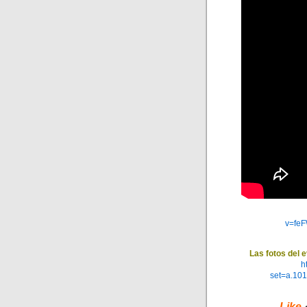
v=fe
Las fotos del 
h
set=a.10
Like