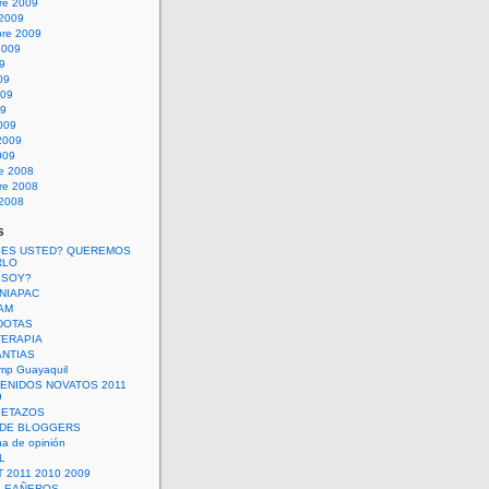
re 2009
 2009
bre 2009
2009
09
09
009
09
009
2009
009
re 2008
re 2008
 2008
s
 ES USTED? QUEREMOS
RLO
 SOY?
UNIAPAC
AM
DOTAS
TERAPIA
ANTIAS
mp Guayaquil
VENIDOS NOVATOS 2011
9
SETAZOS
 DE BLOGGERS
a de opinión
L
 2011 2010 2009
PLEAÑEROS