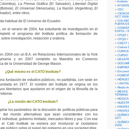
Autismo 
Colombia),
La Prensa Gráfica
(El Salvador),
Libertad Digital
AYUDAN
(Bolivia),
El Universal
(Venezuela),
La Nación
(Argentina),
El
CEC
lvador), entre otros.
CIENCIA
OCT 2008
sta habitual de El Universo de Ecuador.
COLAB
FUERA E
CONFER
 en el verano de 2004, fue estudiante de investigación en el
ESPOL /
ompletó el programa del Instituto política de formación de
CPQG I 
 sobre investigación, redacción y oratoria.
CPQG I
CSECT 2
Cultura D
CURIOS
en 2004 con un B.A. en Relaciones Internacionales de la York
CURSO P
ylvania y en 2007 completo su Maestría en Comercio
DESAFÍ
tica de la Universidad de George Mason.
DOCUME
EMPREN
¿Qué mismo es el CATO Institute?
Encuent
FOMENT
 una fundación de estudios públicos, no partidista, con sede en
HÉROES
I INVIT
fundada en 1977. El nombre del Instituto se origina en los
Medio A
yos libertarios que ayudaron en el origen de la filosofía de la
MESAS 
nidense.
TÉRMINO
MÚSICA
¿La misión del CATO Institute?
NUEST
PROFES
mpliar los parámetros de la discusión de políticas públicas para
PROFES
r del mundo alternativas que sean consistentes con los
QUÍMIC
OCT
ad individual, gobierno limitado, mercados libres y paz. Con ese
QUÍMIC
 el Cato Institute se esmera por involucrar al ciudadano
2009
ate público sobre el papel del gobierno en una sociedad libre.