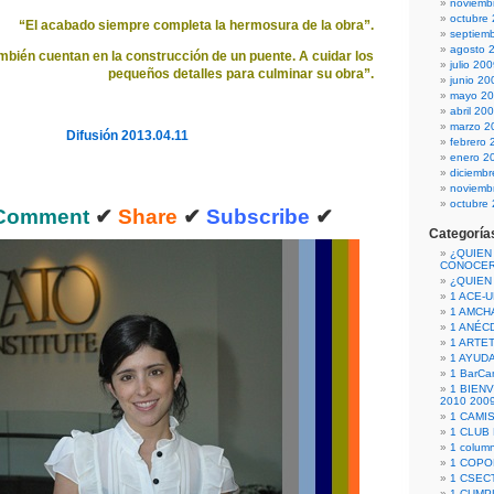
noviemb
octubre
“El acabado siempre completa la hermosura de la obra”.
septiem
agosto 
ambién cuentan en la construcción de un puente. A cuidar los
julio 20
pequeños detalles para culminar su obra”.
junio 20
mayo 2
abril 20
marzo 2
Difusión 2013.04.11
febrero 
enero 2
diciemb
noviemb
octubre
Comment
✔
Share
✔
Subscribe
✔
Categoría
¿QUIEN
CONOCE
¿QUIEN
1 ACE-
1 AMCH
1 ANÉC
1 ARTE
1 AYUD
1 BarCa
1 BIEN
2010 200
1 CAMI
1 CLUB
1 column
1 COPO
1 CSECT
1 CUM