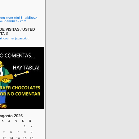
o get more mini-SharkBreak
w.SharkBreak.com
E VISITAS / USTED
ITA #
agosto 2026
X
J
V
S
D
1
2
5
6
7
8
9
12
13
14
15
16