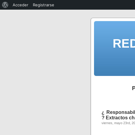
Acceder
Registrarse
RE
P
¿ Responsabili
? Extractos ch
viernes, mayo 23rd, 2