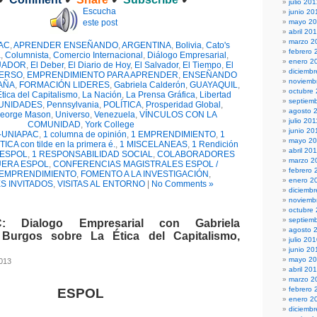
julio 20
Escucha
junio 20
este post
mayo 2
abril 20
marzo 2
AC
,
APRENDER ENSEÑANDO
,
ARGENTINA
,
Bolivia
,
Cato's
febrero 
a
,
Columnista
,
Comercio Internacional
,
Diálogo Empresarial
,
enero 2
UADOR
,
El Deber
,
El Diario de Hoy
,
El Salvador
,
El Tiempo
,
El
diciembr
VERSO
,
EMPRENDIMIENTO PARA APRENDER
,
ENSEÑANDO
noviemb
AÑA
,
FORMACIÓN LIDERES
,
Gabriela Calderón
,
GUAYAQUIL
,
octubre
tica del Capitalismo
,
La Nación
,
La Prensa Gráfica
,
Libertad
septiem
UNIDADES
,
Pennsylvania
,
POLÍTICA
,
Prosperidad Global
,
agosto 
George Mason
,
Universo
,
Venezuela
,
VÍNCULOS CON LA
julio 201
COMUNIDAD
,
York College
junio 20
-UNIAPAC
,
1 columna de opinión
,
1 EMPRENDIMIENTO
,
1
mayo 20
TICA con tilde en la primera é.
,
1 MISCELANEAS
,
1 Rendición
abril 20
s ESPOL
,
1 RESPONSABILIDAD SOCIAL
,
COLABORADORES
marzo 2
UERA ESPOL
,
CONFERENCIAS MAGISTRALES ESPOL /
febrero 
EMPRENDIMIENTO
,
FOMENTO A LA INVESTIGACIÓN
,
enero 2
S INVITADOS
,
VISITAS AL ENTORNO
|
No Comments »
diciemb
noviemb
octubre
septiem
: Dialogo Empresarial con Gabriela
agosto 
Burgos sobre La Ética del Capitalismo,
julio 20
junio 20
mayo 2
2013
abril 20
marzo 2
febrero 
ESPOL
enero 2
diciemb