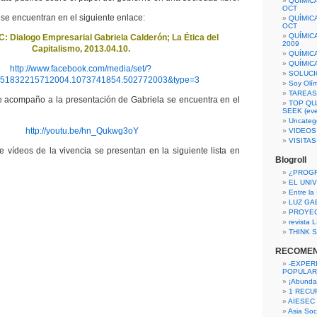
QUÍMIC
OCT
 se encuentran en el siguiente enlace:
QUÍMIC
OCT
QUÍMIC
Dialogo Empresarial Gabriela Calderón; La Ética del
2009
Capitalismo, 2013.04.10.
QUÍMIC
QUÍMIC
http://www.facebook.com/media/set/?
SOLUCI
151832215712004.1073741854.502772003&type=3
Soy Olí
TAREAS 
e acompaño a la presentación de Gabriela se encuentra en el
TOP QU
SEEK (eve
Uncateg
http://youtu.be/hn_Qukwg3oY
VIDEOS
VISITA
 vídeos de la vivencia se presentan en la siguiente lista en
Blogroll
¿PROG
EL UNI
Entre la
LUZ GA
PROYE
revista
THINK S
RECOME
-EXPER
POPULAR
¡Abunda
1 RECURS
AIESEC
Asia Soci