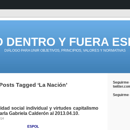
D DENTRO Y FUERA ES
DIÁLOGO PARA UNIR OBJETIVOS, PRINCIPIOS, VALORES Y NORMATIVAS
Seguirme 
Posts Tagged ‘La Nación’
twitter.co
Seguirme e
dad social individual y virtudes capitalismo
arla Gabriela Calderón al 2013.04.10.
014
ESPOL