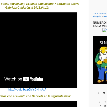
social individual y virtudes capitalismo ? Extractos charla
Gabriela Calderón al 2013.04.10.
Click here t
widgets
-
ww
NUMERO D
ES LA VIS
http://youtu.be/pDcYDNnsAiA
L
M
deos con el evento con Gabriela en la siguiente lista:
3
4
10
11