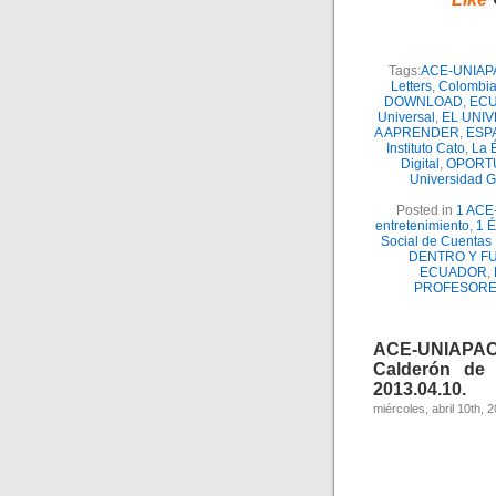
Tags:
ACE-UNIAP
Letters
,
Colombi
DOWNLOAD
,
EC
Universal
,
EL UNI
A APRENDER
,
ESP
Instituto Cato
,
La É
Digital
,
OPORT
Universidad 
Posted in
1 ACE
entretenimiento
,
1 É
Social de Cuenta
DENTRO Y F
ECUADOR
,
PROFESORE
ACE-UNIAPAC
Calderón de 
2013.04.10.
miércoles, abril 10th, 