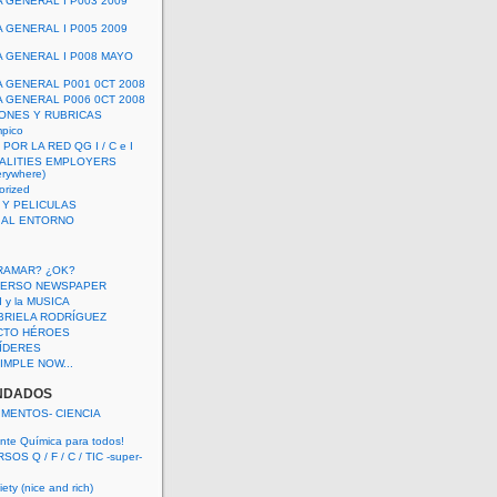
A GENERAL I P003 2009
A GENERAL I P005 2009
A GENERAL I P008 MAYO
A GENERAL P001 0CT 2008
A GENERAL P006 0CT 2008
ONES Y RUBRICAS
mpico
POR LA RED QG I / C e I
ALITIES EMPLOYERS
rywhere)
orized
 Y PELICULAS
S AL ENTORNO
RAMAR? ¿OK?
VERSO NEWSPAPER
 I y la MUSICA
BRIELA RODRÍGUEZ
CTO HÉROES
 LÍDERES
IMPLE NOW...
NDADOS
IMENTOS- CIENCIA
nte Química para todos!
OS Q / F / C / TIC -super-
ety (nice and rich)