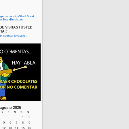
o get more mini-SharkBreak
w.SharkBreak.com
E VISITAS / USTED
ITA #
agosto 2026
X
J
V
S
D
1
2
5
6
7
8
9
12
13
14
15
16