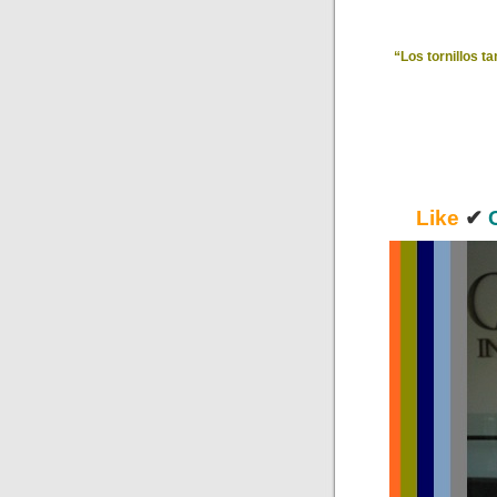
“Los tornillos t
Like
✔