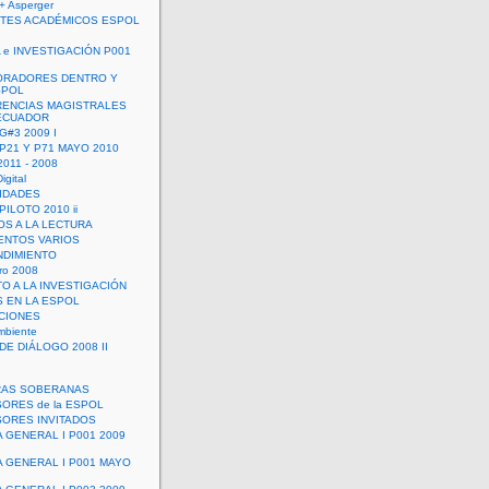
+ Asperger
TES ACADÉMICOS ESPOL
 e INVESTIGACIÓN P001
ORADORES DENTRO Y
SPOL
ENCIAS MAGISTRALES
 ECUADOR
G#3 2009 I
 P21 Y P71 MAYO 2010
011 - 2008
igital
IDADES
ILOTO 2010 ii
OS A LA LECTURA
NTOS VARIOS
DIMIENTO
ro 2008
O A LA INVESTIGACIÓN
 EN LA ESPOL
ACIONES
mbiente
DE DIÁLOGO 2008 II
RAS SOBERANAS
ORES de la ESPOL
ORES INVITADOS
A GENERAL I P001 2009
A GENERAL I P001 MAYO