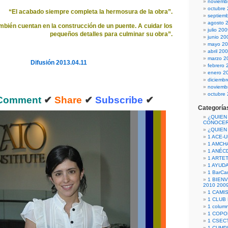
noviemb
octubre
“El acabado siempre completa la hermosura de la obra”.
septiem
agosto 
ambién cuentan en la construcción de un puente. A cuidar los
julio 20
pequeños detalles para culminar su obra”.
junio 20
mayo 2
abril 20
marzo 2
Difusión 2013.04.11
febrero 
enero 2
diciemb
noviemb
octubre
Comment
✔
Share
✔
Subscribe
✔
Categoría
¿QUIEN
CONOCE
¿QUIEN
1 ACE-
1 AMCH
1 ANÉC
1 ARTE
1 AYUD
1 BarCa
1 BIEN
2010 200
1 CAMI
1 CLUB
1 column
1 COPO
1 CSECT
1 CUM