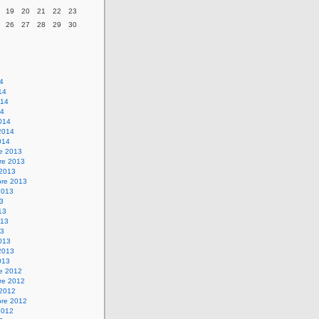
19
20
21
22
23
26
27
28
29
30
14
14
014
14
014
2014
014
re 2013
re 2013
 2013
bre 2013
2013
13
13
013
13
013
2013
013
re 2012
re 2012
 2012
bre 2012
2012