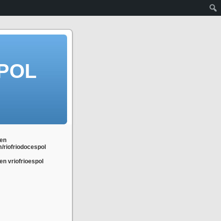
POL
en
m/riofriodocespol
n vriofrioespol