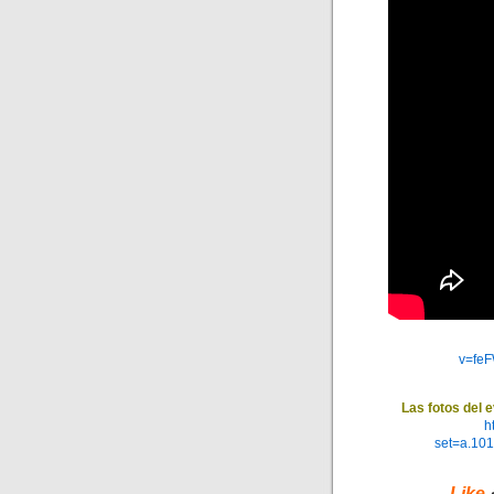
v=fe
Las fotos del 
h
set=a.10
Like