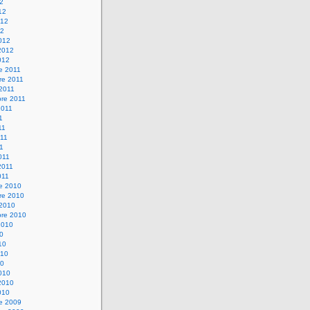
12
12
012
12
012
2012
012
e 2011
re 2011
 2011
bre 2011
2011
1
11
11
11
011
2011
011
re 2010
re 2010
 2010
bre 2010
2010
10
10
010
10
010
2010
010
re 2009