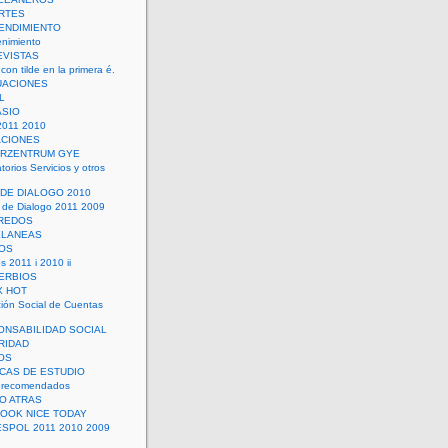
RTES
ENDIMIENTO
enimiento
EVISTAS
con tilde en la primera é.
UACIONES
L
ASIO
2011 2010
ACIONES
ERZENTRUM GYE
torios Servicios y otros
 DE DIALOGO 2010
 de Dialogo 2011 2009
CREDOS
ELANEAS
OS
s 2011 i 2010 ii
ERBIOS
X HOT
ión Social de Cuentas
ONSABILIDAD SOCIAL
RIDAD
OS
ICAS DE ESTUDIO
 recomendados
ÑO ATRAS
LOOK NICE TODAY
ESPOL 2011 2010 2009