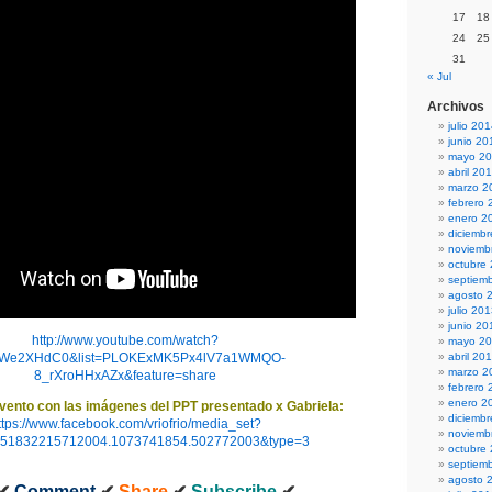
17
18
24
25
31
« Jul
Archivos
julio 20
junio 20
mayo 2
abril 20
marzo 2
febrero 
enero 2
diciemb
noviemb
octubre
septiem
agosto 
julio 20
junio 20
http://www.youtube.com/watch?
mayo 2
FWe2XHdC0&list=PLOKExMK5Px4lV7a1WMQO-
abril 20
marzo 2
8_rXroHHxAZx&feature=share
febrero 
enero 2
evento con las imágenes del PPT presentado x Gabriela:
diciemb
ttps://www.facebook.com/vriofrio/media_set?
noviemb
151832215712004.1073741854.502772003&type=3
octubre
septiem
agosto 
✔
Comment
✔
Share
✔
Subscribe
✔