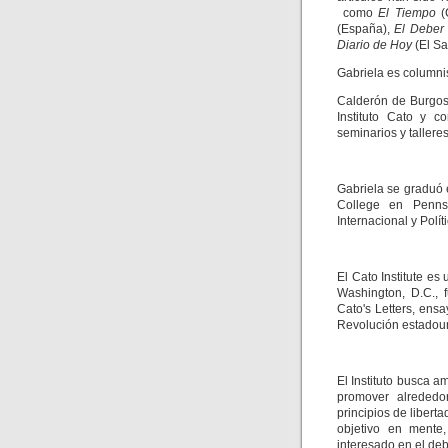
como
El Tiempo
(
(España),
El Deber
Diario de Hoy
(El Sa
Gabriela es columni
Calderón de Burgos,
Instituto Cato y c
seminarios y talleres
Gabriela se graduó 
College en Penns
Internacional y Polí
El Cato Institute es
Washington, D.C., 
Cato's Letters, ensa
Revolución estadou
El Instituto busca a
promover alrededo
principios de libert
objetivo en mente,
interesado en el deb