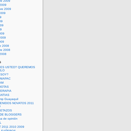
re 2009
 2009
bre 2009
2009
09
09
009
09
009
2009
009
re 2008
re 2008
 2008
s
 ES USTED? QUEREMOS
RLO
 SOY?
UNIAPAC
AM
DOTAS
TERAPIA
ANTIAS
mp Guayaquil
VENIDOS NOVATOS 2011
9
SETAZOS
 DE BLOGGERS
a de opinión
L
 2011 2010 2009
PLEAÑEROS