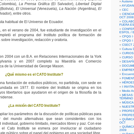
Autismo 
Colombia),
La Prensa Gráfica
(El Salvador),
Libertad Digital
AYUDAN
(Bolivia),
El Universal
(Venezuela),
La Nación
(Argentina),
El
CEC
lvador), entre otros.
CIENCIA
OCT 2008
sta habitual de El Universo de Ecuador.
COLAB
FUERA E
CONFER
 en el verano de 2004, fue estudiante de investigación en el
ESPOL /
ompletó el programa del Instituto política de formación de
CPQG I 
 sobre investigación, redacción y oratoria.
CPQG I
CSECT 2
Cultura D
CURIOS
en 2004 con un B.A. en Relaciones Internacionales de la York
CURSO P
ylvania y en 2007 completo su Maestría en Comercio
DESAFÍ
tica de la Universidad de George Mason.
DOCUME
EMPREN
¿Qué mismo es el CATO Institute?
Encuent
FOMENT
 una fundación de estudios públicos, no partidista, con sede en
HÉROES
I INVIT
fundada en 1977. El nombre del Instituto se origina en los
Medio A
yos libertarios que ayudaron en el origen de la filosofía de la
MESAS 
nidense.
TÉRMINO
MÚSICA
¿La misión del CATO Institute?
NUEST
PROFES
mpliar los parámetros de la discusión de políticas públicas para
PROFES
r del mundo alternativas que sean consistentes con los
QUÍMIC
OCT
ad individual, gobierno limitado, mercados libres y paz. Con ese
QUÍMIC
 el Cato Institute se esmera por involucrar al ciudadano
2009
ate público sobre el papel del gobierno en una sociedad libre.