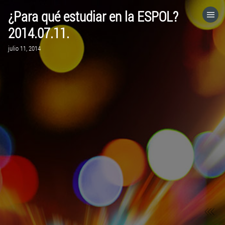
¿Para qué estudiar en la ESPOL?
HOME
2014.07.11.
julio 11, 2014
CATEGORÍAS
IR A
VISITA EL SITIO WEB