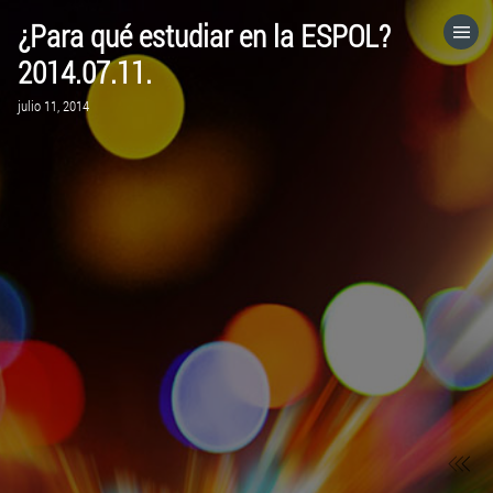
¿Para qué estudiar en la ESPOL?
HOME
2014.07.11.
julio 11, 2014
CATEGORÍAS
IR A
VISITA EL SITIO WEB