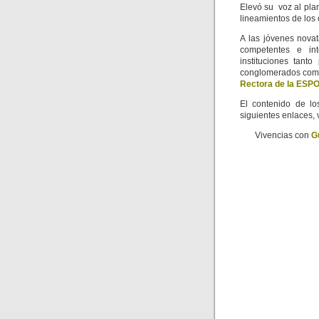
Elevó su voz al pla
lineamientos de los
A las jóvenes nova
competentes e int
instituciones tant
conglomerados como
Rectora de la ESP
El contenido de lo
siguientes enlaces, 
Vivencias con
G