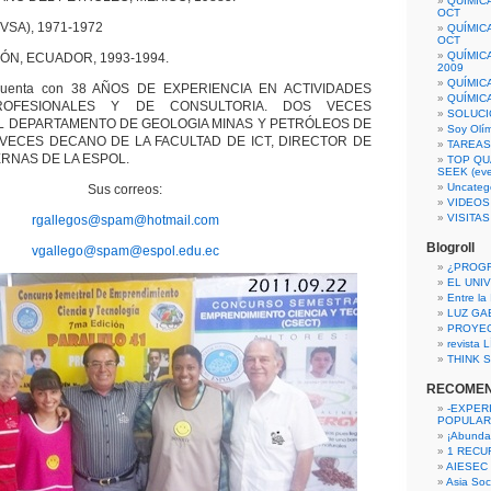
QUÍMIC
OCT
DVSA), 1971-1972
QUÍMIC
OCT
QUÍMIC
N, ECUADOR, 1993-1994.
2009
QUÍMIC
uenta con 38 AÑOS DE EXPERIENCIA EN ACTIVIDADES
QUÍMIC
ROFESIONALES Y DE CONSULTORIA. DOS VECES
SOLUCI
 DEPARTAMENTO DE GEOLOGIA MINAS Y PETRÓLEOS DE
Soy Olí
 VECES DECANO DE LA FACULTAD DE ICT, DIRECTOR DE
TAREAS 
RNAS DE LA ESPOL.
TOP QU
SEEK (eve
Uncateg
Sus correos:
VIDEOS
VISITA
rgallegos@spam@hotmail.com
Blogroll
vgallego@spam@espol.edu.ec
¿PROG
EL UNI
Entre la
LUZ GA
PROYE
revista
THINK S
RECOME
-EXPER
POPULAR
¡Abunda
1 RECURS
AIESEC
Asia Soci