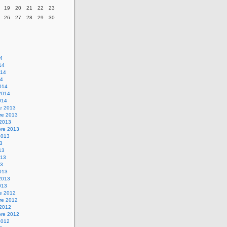
19
20
21
22
23
26
27
28
29
30
14
14
014
14
014
2014
014
re 2013
re 2013
 2013
bre 2013
2013
13
13
013
13
013
2013
013
re 2012
re 2012
 2012
bre 2012
2012