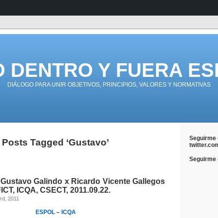
D DENTRO Y FUERA ES
DIÁLOGO PARA UNIR OBJETIVOS, PRINCIPIOS, VALORES Y NORMATIVAS
Seguirme 
Posts Tagged ‘Gustavo’
twitter.co
Seguirme e
 Gustavo Galindo x Ricardo Vicente Gallegos
ICT, ICQA, CSECT, 2011.09.22.
rd, 2011
ESPOL
–
ICQA