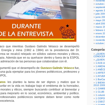
noviemb
octubre
septiem
agosto 
julio 20
junio 20
mayo 2
abril 20
marzo 2
febrero 
enero 2
diciemb
noviemb
octubre
taco que mientras Gustavo Galindo Velasco se desempeñó
Categoría
 Energía y mina (1982 a 1984) en la presidencia del Dr.
rea se recalcó relejado en sólidos valores morales y éticos,
¿QUIEN
CONOCE
ropia. Además que en su quehacer dentro y fuera de la ESPOL
¿QUIEN
y admiración de las personas que colaboraban con él.
1 ACE-
1 AMCH
gumentó que el desempeño de
Gustavo Galindo Velasco
fue,
1 ANÉC
 una guía ejemplar para los jóvenes politécnicos, profesores y
1 ARTE
ESPOL.
1 AYUD
1 BarCa
atos
les planteo la tarea de ser dignos y matizo que lo
1 BIEN
2010 200
iunfar en la vida es trabajar bajo el emblema de la honradez,
1 CAMI
 morales y éticos, siempre buscando contribuir al bienestar y
1 CLUB
 para mejorarlo en lo social, económico, ambiental y político.
1 column
ofesionales politécnicos siempre deben tener como norte
1 COPO
 excelencia.
1 CSECT
1 CUM