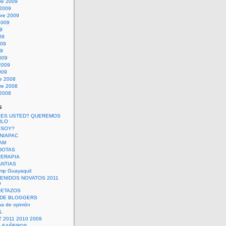
re 2009
 2009
bre 2009
2009
09
09
009
09
009
2009
009
re 2008
re 2008
 2008
s
 ES USTED? QUEREMOS
RLO
 SOY?
UNIAPAC
AM
DOTAS
TERAPIA
ANTIAS
mp Guayaquil
VENIDOS NOVATOS 2011
9
SETAZOS
 DE BLOGGERS
a de opinión
L
 2011 2010 2009
PLEAÑEROS