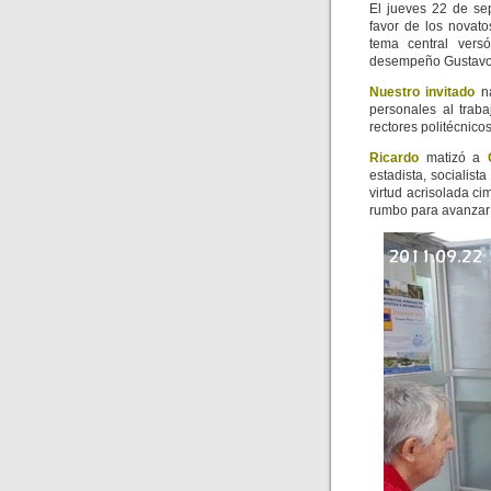
El jueves 22 de se
favor de los novat
tema central vers
desempeño Gustavo 
Nuestro invitado
na
personales al trab
rectores politécnico
Ricardo
matizó a
estadista, socialis
virtud acrisolada c
rumbo para avanzar h