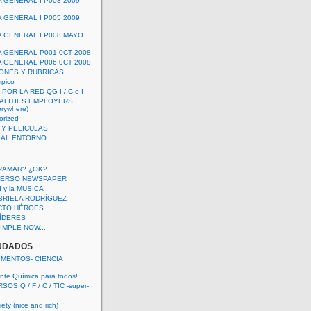
A GENERAL I P003 2009
A GENERAL I P005 2009
A GENERAL I P008 MAYO
A GENERAL P001 0CT 2008
A GENERAL P006 0CT 2008
ONES Y RUBRICAS
mpico
POR LA RED QG I / C e I
ALITIES EMPLOYERS
rywhere)
orized
 Y PELICULAS
S AL ENTORNO
RAMAR? ¿OK?
VERSO NEWSPAPER
 I y la MUSICA
BRIELA RODRÍGUEZ
CTO HÉROES
 LÍDERES
IMPLE NOW...
NDADOS
IMENTOS- CIENCIA
nte Química para todos!
OS Q / F / C / TIC -super-
ety (nice and rich)