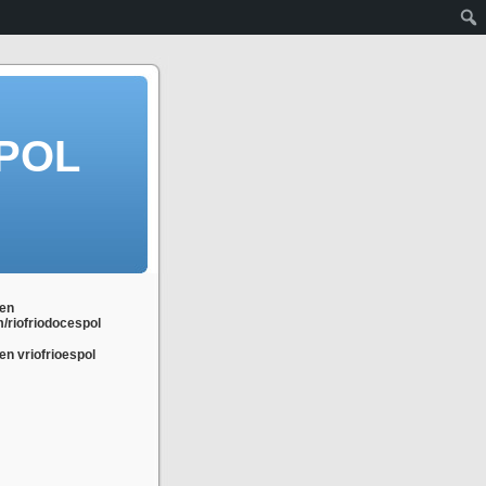
POL
en
m/riofriodocespol
n vriofrioespol