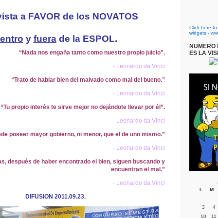
vista a FAVOR de los NOVATOS
Click here t
widgets
-
ww
entro
y
fuera
de la ESPOL.
NUMERO D
“Nada nos engaña tanto como nuestro propio juicio”.
ES LA VIS
- Leonardo da Vinci
“Trato de hablar bien del malvado como mal del bueno.”
- Leonardo da Vinci
“Tu propio interés te sirve mejor no dejándote llevar por él”.
- Leonardo da Vinci
de poseer mayor gobierno, ni menor, que el de uno mismo.”
- Leonardo da Vinci
, después de haber encontrado el bien, siguen buscando y
encuentran el mal.”
- Leonardo da Vinci
L
M
DIFUSION 2011.09.23.
3
4
10
11