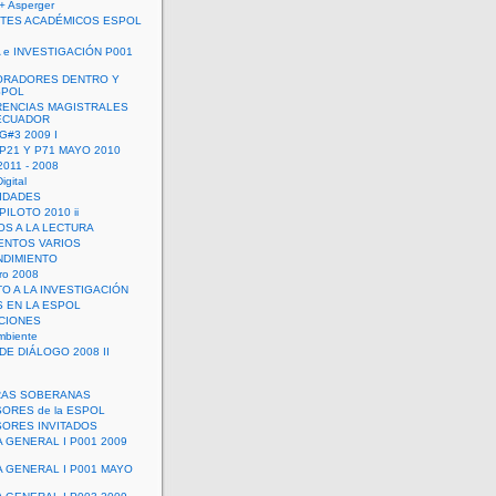
+ Asperger
TES ACADÉMICOS ESPOL
 e INVESTIGACIÓN P001
ORADORES DENTRO Y
SPOL
ENCIAS MAGISTRALES
 ECUADOR
G#3 2009 I
 P21 Y P71 MAYO 2010
011 - 2008
igital
IDADES
ILOTO 2010 ii
OS A LA LECTURA
NTOS VARIOS
DIMIENTO
ro 2008
O A LA INVESTIGACIÓN
 EN LA ESPOL
ACIONES
mbiente
DE DIÁLOGO 2008 II
RAS SOBERANAS
ORES de la ESPOL
ORES INVITADOS
A GENERAL I P001 2009
A GENERAL I P001 MAYO