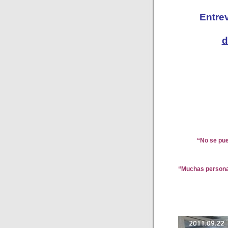
Entre
d
“No se pue
“Muchas personas