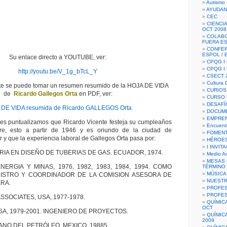
Autismo 
AYUDAN
CEC
CIENCIA
OCT 2008
COLAB
FUERA E
CONFER
ESPOL /
Su enlace directo a YOUTUBE, ver:
CPQG I 
CPQG I
http://youtu.be/V_1g_bTcL_Y
CSECT 2
Cultura D
nte se puede tomar un resumen resumido de la HOJA DE VIDA
CURIOS
de
Ricardo Gallegos Orta
en PDF, ver:
CURSO P
DESAFÍ
DE VIDA resumida de Ricardo GALLEGOS Orta
DOCUME
EMPREN
ales puntualizamos que Ricardo Vicente festeja su cumpleaños
Encuent
e, esto a partir de 1946 y es oriundo de la ciudad de
FOMENT
 que la experiencia laboral de Gallegos Orta pasa por:
HÉROES
I INVIT
RIA EN DISEÑO DE TUBERIAS DE GAS. ECUADOR, 1974.
Medio A
MESAS 
NERGIA Y MINAS, 1976, 1982, 1983, 1984, 1994. COMO
TÉRMINO
MÚSICA
NISTRO Y COORDINADOR DE LA COMISION ASESORA DE
NUEST
ERA.
PROFES
PROFES
SSOCIATES, USA, 1977-1978.
QUÍMIC
OCT
USA, 1979-2001. INGENIERO DE PROYECTOS.
QUÍMIC
2009
ANO DEL PETRÓLEO, MEXICO, 19885.