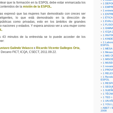
ntear que la formación en la ESPOL debe estar enmarcada los
1 DEPO
 contenidos de la
misión de la ESPOL.
1 EMPR
1 entret
tas expresó que las mujeres han demostrado con creces ser
1 ENTR
eligentes, lo que está demostrado en la dirección de
1 ÉTICA 
1 EVAL
o públicas como privadas, esto en los ámbitos de grandes
1 FLISO
 naciones y estados. Y espera ansioso ver a una mujer como
1 GIMN
OL
.
1 ICQA 
1 INVIT
s 43 minutos de la entrevista se lo puede acceder de los
1 KIND
ver:
1 Labora
ESPOL
ustavo Galindo Velasco
x
Ricardo Vicente Gallegos Orta
,
1 MESA
Decano FICT, ICQA, CSECT, 2011.09.22.
1 Mesas
1 MIS 
1 MISC
1 MUSE
1 novato
1 PROV
1 RELE
1 Rendic
ESPOL
1 RESP
1 SEGU
1 SUEÑ
1 TÉCN
1 TED +
1 UN A
1 YOU 
ABET / 
2008