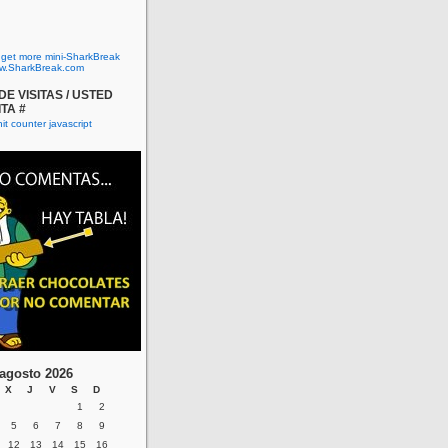
o get more mini-SharkBreak
w.SharkBreak.com
E VISITAS / USTED
ITA #
agosto 2026
X
J
V
S
D
1
2
5
6
7
8
9
12
13
14
15
16