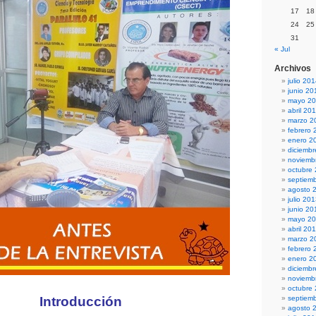
17
18
24
25
31
« Jul
Archivos
julio 20
junio 20
mayo 2
abril 20
marzo 2
febrero 
enero 2
diciemb
noviemb
octubre
septiem
agosto 
julio 20
junio 20
mayo 2
abril 20
marzo 2
febrero 
enero 2
diciemb
noviemb
octubre
Introducción
septiem
agosto 