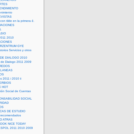
RTES
ENDIMIENTO
enimiento
EVISTAS
con tilde en la primera é.
UACIONES
L
ASIO
2011 2010
ACIONES
ERZENTRUM GYE
torios Servicios y otros
 DE DIALOGO 2010
 de Dialogo 2011 2009
CREDOS
ELANEAS
OS
s 2011 i 2010 ii
ERBIOS
X HOT
ión Social de Cuentas
ONSABILIDAD SOCIAL
RIDAD
OS
ICAS DE ESTUDIO
 recomendados
ÑO ATRAS
LOOK NICE TODAY
ESPOL 2011 2010 2009