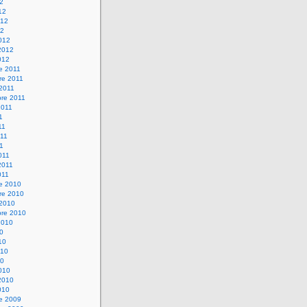
12
12
012
12
012
2012
012
e 2011
re 2011
 2011
bre 2011
2011
1
11
11
11
011
2011
011
re 2010
re 2010
 2010
bre 2010
2010
10
10
010
10
010
2010
010
re 2009