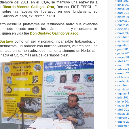
julio 20
ptiembre del 2011, en el ICQA, se mantuvo una entrevista a
junio 20
os
Ricardo Vicente Gallegos Orta
, Decano, FICT, ESPOL. El
mayo 2
ó sobre las facetas de liderazgo en que fundamento su
abril 20
Galindo Velasco, ex Rector ESPOL.
marzo 2
febrero 
rro desde la plataforma de testimonios narro sus vivencias
enero 2
ajar codo a codo uno de los más queridos y recordados ex
diciembr
s, quien en vida fue
Don Gustavo Galindo Velasco
.
noviemb
octubre
Gustavo
como un ser visionario, incansable trabajador, un
septiem
agosto 
ta demócrata, un hombre con muchas virtudes, valores con una
julio 201
imentada en su honradez, que mantenía siempre un Norte, con
junio 20
acia el futuro, más allá de los "imposibles".
mayo 20
abril 20
marzo 2
febrero 
enero 2
diciemb
noviemb
octubre
septiem
agosto 
julio 20
junio 20
mayo 2
abril 20
marzo 2
febrero 
enero 2
diciemb