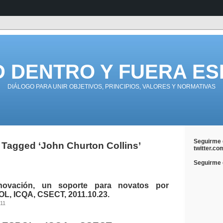
D DENTRO Y FUERA ES
DIÁLOGO PARA UNIR OBJETIVOS, PRINCIPIOS, VALORES Y NORMATIVAS
Seguirme 
 Tagged ‘John Churton Collins’
twitter.co
Seguirme e
ovación, un soporte para novatos por
OL, ICQA, CSECT, 2011.10.23.
011