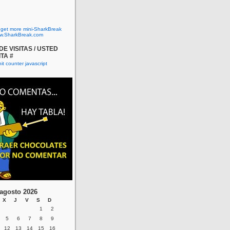
o get more mini-SharkBreak
w.SharkBreak.com
E VISITAS / USTED
ITA #
agosto 2026
X
J
V
S
D
1
2
5
6
7
8
9
12
13
14
15
16