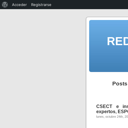
Acceder
Registrarse
RE
Posts
CSECT e inn
expertos, ESP
lunes, octubre 24th, 2