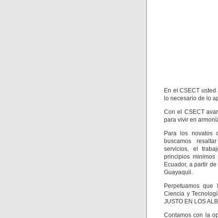
En el CSECT usted a
lo necesario de lo a
Con el CSECT avanz
para vivir en armon
Para los novatos
buscamos resaltar 
servicios, el trab
principios minimos
Ecuador, a partir d
Guayaquil.
Perpetuamos que l
Ciencia y Tecnolog
JUSTO EN LOS ALB
Contamos con la op