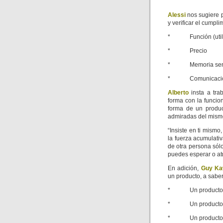
Alessi
nos sugiere p
y verificar el cumpli
* Función (utilid
* Precio
* Memoria sensor
* Comunicación 
Alberto
insta a tra
forma con la funcion
forma de un produc
admiradas del mism
“Insiste en ti mism
la fuerza acumulativ
de otra persona sólo
puedes esperar o at
En adición,
Guy Ka
un producto, a saber
* Un producto In
* Un producto Mu
* Un producto 