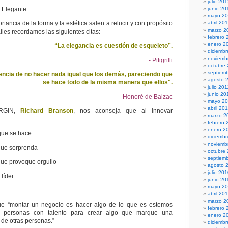
julio 20
Elegante
junio 20
mayo 2
tancia de la forma y la estética salen a relucir y con propósito
abril 20
marzo 2
les recordamos las siguientes citas:
febrero 
enero 2
“La elegancia es cuestión de esqueleto”.
diciembr
noviemb
- Pitigrilli
octubre
septiem
iencia de no hacer nada igual que los demás, pareciendo que
agosto 
se hace todo de la misma manera que ellos".
julio 201
junio 20
- Honoré de Balzac
mayo 20
abril 20
IRGIN,
Richard Branson
, nos aconseja que al innovar
marzo 2
febrero 
enero 2
ue se hace
diciemb
noviemb
e sorprenda
octubre
septiem
 provoque orgullo
agosto 
julio 20
íder
junio 20
mayo 2
abril 20
marzo 2
ue “montar un negocio es hacer algo de lo que es estemos
febrero 
ir personas con talento para crear algo que marque una
enero 2
a de otras personas.”
diciemb