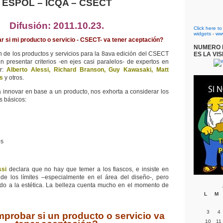
ESPOL
–
ICQA
–
CSECT
Difusión: 2011.10.23.
Click here t
widgets
-
ww
si mi producto o servicio - CSECT- va tener aceptación?
NUMERO D
n de los productos y servicios para la 8ava edición del CSECT
ES LA VIS
presentar criterios -en ejes casi paralelos- de expertos en
er:
Alberto Alessi, Richard Branson, Guy Kawasaki, Matt
s
y otros.
a innovar en base a un producto, nos exhorta a considerar los
s básicos:
d
s
ssi
declara que no hay que temer a los fiascos, e insiste en
 de los límites –especialmente en el área del diseño-, pero
do a la estética. La belleza cuenta mucho en el momento de
L
M
3
4
robar si un producto o servicio va
10
11