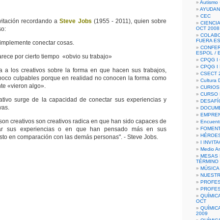
Autismo 
AYUDAN
CEC
vitación recordando a
Steve Jobs
(1955 - 2011), quien sobre
CIENCIA
so:
OCT 2008
COLAB
FUERA E
simplemente conectar cosas.
CONFER
ESPOL /
parece por cierto tiempo «obvio su trabajo»
CPQG I 
CPQG I
 a los creativos sobre la forma en que hacen sus trabajos,
CSECT 2
 poco culpables porque en realidad no conocen la forma como
Cultura D
te «vieron algo».
CURIOS
CURSO P
eativo surge de la capacidad de conectar sus experiencias y
DESAFÍ
vas.
DOCUME
EMPREN
 son creativos son creativos radica en que han sido capaces de
Encuent
izar sus experiencias o en que han pensado más en sus
FOMENT
HÉROES
esto en comparación con las demás personas". - Steve Jobs.
I INVIT
Medio A
MESAS 
TÉRMINO
MÚSICA
NUEST
PROFES
PROFES
QUÍMIC
OCT
QUÍMIC
2009