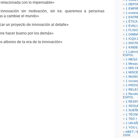
 relacionada con lo impensable»
1 DEPO
1 EMPR
nnovación sin motivación, sin ira: queremos a personas
1 entret
as a cambiar el mundo»
1 ENTR
1 ÉTICA 
car un proyecto de innovación al detalle»
1 EVAL
1 FLISO
ere hacer bueno por los demás»
1 GIMN
1 ICQA 
s albores de la era de la innovación»
1 INVIT
1 KIND
1 Labora
ESPOL
1 MESA
1 Mesas
1 MIS 
1 MISC
1 MUSE
1 novato
1 PROV
1 RELE
1 Rendic
ESPOL
1 RESP
1 SEGU
1 SUEÑ
1 TÉCN
1 TED +
1 UN A
1 YOU 
ABET / 
2008