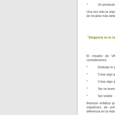
* Un producto 
Una vez más la impor
de recabar más detal
"Elegancia es la c
El creador de V
consideremos:
* Disfrutar lo q
* Crear algo qu
* Crear algo que
* Ser un buen l
* Ser visible
Branson enfatiza q
orgullosos, de un
diferencia en la vid