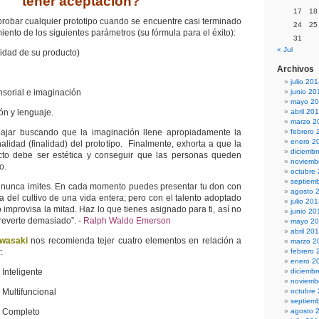
tener aceptación?
17
18
robar cualquier prototipo cuando se encuentre casi terminado
24
25
miento de los siguientes parámetros (su fórmula para el éxito):
31
« Jul
ad de su producto)
Archivos
julio 20
ial e imaginación
junio 20
mayo 2
y lenguaje.
abril 20
marzo 2
bajar buscando que la imaginación llene apropiadamente la
febrero 
enero 2
alidad (finalidad) del prototipo. Finalmente, exhorta a que la
diciemb
to debe ser estética y conseguir que las personas queden
noviemb
o.
octubre
septiem
o, nunca imites. En cada momento puedes presentar tu don con
agosto 
a del cultivo de una vida entera; pero con el talento adoptado
julio 20
 improvisa la mitad. Haz lo que tienes asignado para ti, así no
junio 20
reverte demasiado”. -
Ralph Waldo Emerson
mayo 2
abril 20
wasaki
nos recomienda tejer cuatro elementos en relación a
marzo 2
:
febrero 
enero 2
teligente
diciemb
noviemb
ltifuncional
octubre
septiem
Completo
agosto 