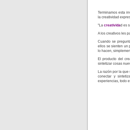
Terminamos esta in
la creatividad expre
"La
creativida
d es 
A los creativos les 
Cuando se pregunta
ellos se sienten un
lo hacen, simplemen
El producto del cr
sintetizar cosas nue
La razón por la que
conectar y sintet
experiencias, todo 