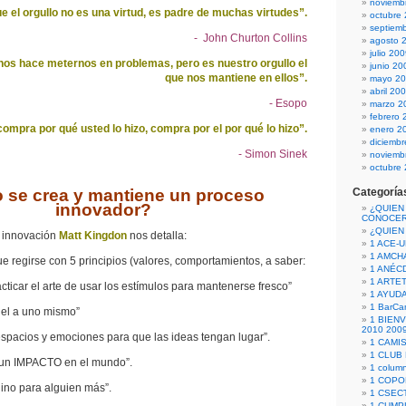
noviemb
 el orgullo no es una virtud, es padre de muchas virtudes”.
octubre
septiem
- John Churton Collins
agosto 
julio 20
nos hace meternos en problemas, pero es nuestro orgullo el
junio 20
que nos mantiene en ellos”.
mayo 2
abril 20
- Esopo
marzo 2
febrero 
compra por qué usted lo hizo, compra por el por qué lo hizo”.
enero 2
diciemb
- Simon Sinek
noviemb
octubre
se crea y mantiene un proceso
Categoría
innovador?
¿QUIEN
CONOCE
¿QUIEN
e innovación
Matt Kingdon
nos detalla:
1 ACE-
1 AMCH
e regirse con 5 principios (valores, comportamientos, a saber:
1 ANÉC
1 ARTE
icar el arte de usar los estímulos para mantenerse fresco”
1 AYUD
1 BarCa
iel a uno mismo”
1 BIEN
2010 200
spacios y emociones para que las ideas tengan lugar”.
1 CAMI
1 CLUB
un IMPACTO en el mundo”.
1 column
1 COPO
ino para alguien más”.
1 CSECT
1 CUM