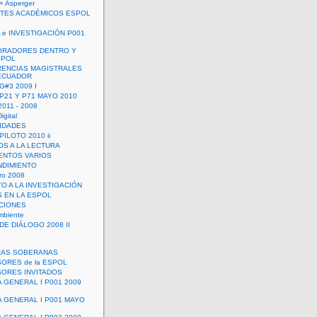
+ Asperger
TES ACADÉMICOS ESPOL
 e INVESTIGACIÓN P001
ORADORES DENTRO Y
SPOL
ENCIAS MAGISTRALES
 ECUADOR
G#3 2009 I
 P21 Y P71 MAYO 2010
011 - 2008
igital
IDADES
ILOTO 2010 ii
OS A LA LECTURA
NTOS VARIOS
DIMIENTO
ro 2008
O A LA INVESTIGACIÓN
 EN LA ESPOL
ACIONES
mbiente
DE DIÁLOGO 2008 II
RAS SOBERANAS
ORES de la ESPOL
ORES INVITADOS
A GENERAL I P001 2009
A GENERAL I P001 MAYO