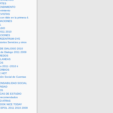
RTES
ENDIMIENTO
enimiento
EVISTAS
con tilde en la primera é.
UACIONES
L
ASIO
2011 2010
ACIONES
ERZENTRUM GYE
torios Servicios y otros
 DE DIALOGO 2010
 de Dialogo 2011 2009
CREDOS
ELANEAS
OS
s 2011 i 2010 ii
ERBIOS
X HOT
ión Social de Cuentas
ONSABILIDAD SOCIAL
RIDAD
OS
ICAS DE ESTUDIO
 recomendados
ÑO ATRAS
LOOK NICE TODAY
ESPOL 2011 2010 2009