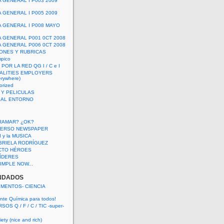
A GENERAL I P003 2009
A GENERAL I P005 2009
A GENERAL I P008 MAYO
A GENERAL P001 0CT 2008
A GENERAL P006 0CT 2008
ONES Y RUBRICAS
mpico
POR LA RED QG I / C e I
ALITIES EMPLOYERS
rywhere)
orized
 Y PELICULAS
S AL ENTORNO
RAMAR? ¿OK?
VERSO NEWSPAPER
 I y la MUSICA
BRIELA RODRÍGUEZ
CTO HÉROES
 LÍDERES
IMPLE NOW...
NDADOS
IMENTOS- CIENCIA
nte Química para todos!
OS Q / F / C / TIC -super-
ety (nice and rich)