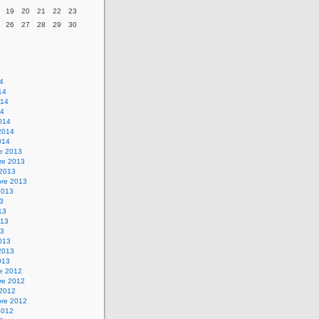
19
20
21
22
23
26
27
28
29
30
14
14
014
14
014
2014
014
re 2013
re 2013
 2013
bre 2013
2013
13
13
013
13
013
2013
013
re 2012
re 2012
 2012
bre 2012
2012