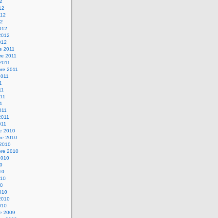
12
12
012
12
012
2012
012
e 2011
re 2011
 2011
bre 2011
2011
1
11
11
11
011
2011
011
re 2010
re 2010
 2010
bre 2010
2010
10
10
010
10
010
2010
010
re 2009