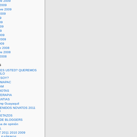
re 2009
 2009
bre 2009
2009
09
09
009
09
009
2009
009
re 2008
re 2008
 2008
s
 ES USTED? QUEREMOS
RLO
 SOY?
UNIAPAC
AM
DOTAS
TERAPIA
ANTIAS
mp Guayaquil
VENIDOS NOVATOS 2011
9
SETAZOS
 DE BLOGGERS
a de opinión
L
 2011 2010 2009
PLEAÑEROS