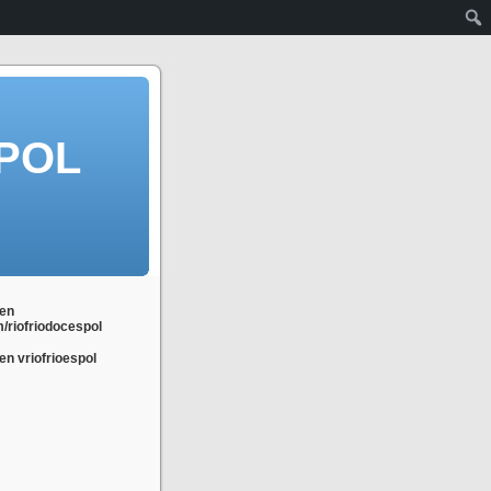
POL
en
m/riofriodocespol
n vriofrioespol