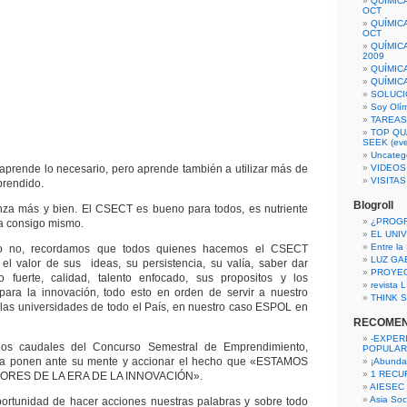
QUÍMIC
OCT
QUÍMIC
OCT
QUÍMIC
2009
QUÍMIC
QUÍMIC
SOLUCI
Soy Olí
TAREAS 
TOP QU
SEEK (eve
Uncateg
prende lo necesario, pero aprende también a utilizar más de
VIDEOS
VISITA
prendido.
Blogroll
a más y bien. El CSECT es bueno para todos, es nutriente
¿PROG
ía consigo mismo.
EL UNI
Entre la
 o no, recordamos que todos quienes hacemos el CSECT
LUZ GA
el valor de sus ideas, su persistencia, su valía, saber dar
PROYE
ajo fuerte, calidad, talento enfocado, sus propositos y los
revista
 para la innovación, todo esto en orden de servir a nuestro
THINK S
e las universidades de todo el País, en nuestro caso ESPOL en
RECOME
-EXPER
os caudales del Concurso Semestral de Emprendimiento,
POPULAR
ía ponen ante su mente y accionar el hecho que «ESTAMOS
¡Abunda
1 RECURS
ORES DE LA ERA DE LA INNOVACIÓN».
AIESEC
Asia Soci
ortunidad de hacer acciones nuestras palabras y sobre todo