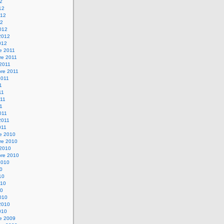
12
12
012
12
012
2012
012
e 2011
re 2011
 2011
bre 2011
2011
1
11
11
11
011
2011
011
re 2010
re 2010
 2010
bre 2010
2010
10
10
010
10
010
2010
010
re 2009