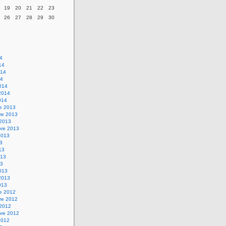
19
20
21
22
23
26
27
28
29
30
14
14
014
14
014
2014
014
re 2013
re 2013
 2013
bre 2013
2013
13
13
013
13
013
2013
013
re 2012
re 2012
 2012
bre 2012
2012