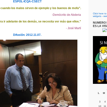
ESPOL-ICQA-CSECT
 cuando los malos sirven de ejemplo y los buenos de mofa”.
Click here t
-Demócrito de Abderia
widgets
-
ww
ra ir adelante de los demás, se necesita ver más que ellos.”
NUMERO D
ES LA VIS
- José Martí
Difusión: 2012.11.07.
L
M
3
4
10
11