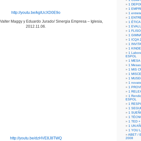
1 DEPO
1 EMPR
http://youtu.be/kgIUcXD0E9o
1 entret
1 ENTR
alter Maggy y Eduardo Jurado/ Sinergia Empresa – Iglesia,
1 ÉTICA 
2012.11.06.
1 EVAL
1 FLISO
1 GIMN
1 ICQA 
1 INVIT
1 KIND
1 Labora
ESPOL
1 MESA
1 Mesas
1 MIS 
1 MISC
1 MUSE
1 novato
1 PROV
1 RELE
1 Rendic
ESPOL
1 RESP
1 SEGU
1 SUEÑ
1 TÉCN
1 TED +
1 UN A
1 YOU 
ABET / 
http://youtu.be/dzHVE8J8TWQ
2008