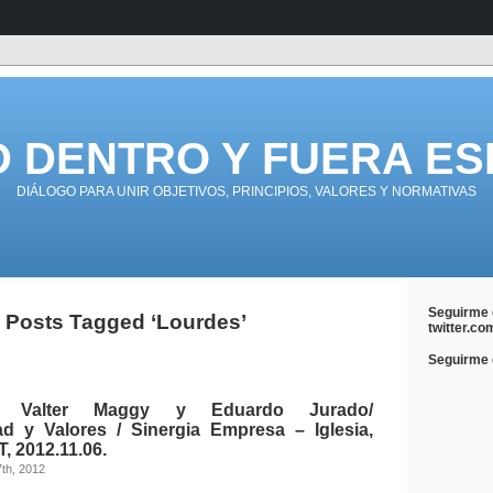
D DENTRO Y FUERA ES
DIÁLOGO PARA UNIR OBJETIVOS, PRINCIPIOS, VALORES Y NORMATIVAS
Seguirme 
Posts Tagged ‘Lourdes’
twitter.co
Seguirme e
: Valter Maggy y Eduardo Jurado/
ad y Valores / Sinergia Empresa – Iglesia,
 2012.11.06.
7th, 2012