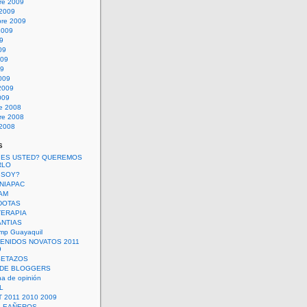
re 2009
 2009
bre 2009
2009
09
09
009
09
009
2009
009
re 2008
re 2008
 2008
s
 ES USTED? QUEREMOS
RLO
 SOY?
UNIAPAC
AM
DOTAS
TERAPIA
ANTIAS
mp Guayaquil
VENIDOS NOVATOS 2011
9
SETAZOS
 DE BLOGGERS
a de opinión
L
 2011 2010 2009
PLEAÑEROS