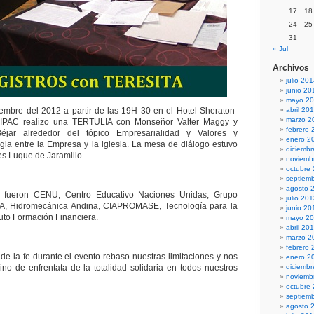
17
18
24
25
31
« Jul
Archivos
julio 20
junio 20
mayo 2
embre del 2012 a partir de las 19H 30 en el Hotel Sheraton-
abril 20
marzo 2
IPAC realizo una TERTULIA con Monseñor Valter Maggy y
febrero 
jar alrededor del tópico Empresarialidad y Valores y
enero 2
gia entre la Empresa y la iglesia. La mesa de diálogo estuvo
diciemb
es Luque de Jaramillo.
noviemb
octubre
septiem
agosto 
 fueron CENU, Centro Educativo Naciones Unidas, Grupo
julio 20
MA, Hidromecánica Andina, CIAPROMASE, Tecnología para la
junio 20
ituto Formación Financiera.
mayo 2
abril 20
marzo 2
febrero 
 de la fe durante el evento rebaso nuestras limitaciones y nos
enero 2
ino de enfrentata de la totalidad solidaria en todos nuestros
diciemb
noviemb
octubre
septiem
agosto 