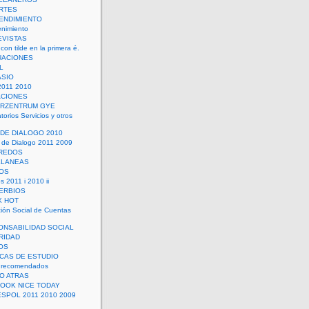
RTES
ENDIMIENTO
enimiento
EVISTAS
con tilde en la primera é.
UACIONES
L
ASIO
2011 2010
ACIONES
ERZENTRUM GYE
torios Servicios y otros
 DE DIALOGO 2010
 de Dialogo 2011 2009
CREDOS
ELANEAS
OS
s 2011 i 2010 ii
ERBIOS
X HOT
ión Social de Cuentas
ONSABILIDAD SOCIAL
RIDAD
OS
ICAS DE ESTUDIO
 recomendados
ÑO ATRAS
LOOK NICE TODAY
ESPOL 2011 2010 2009