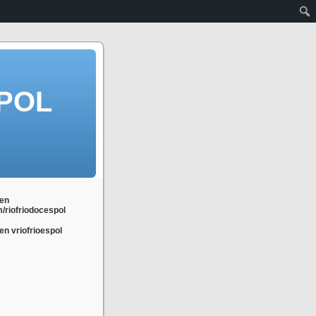
POL
en
m/riofriodocespol
n vriofrioespol