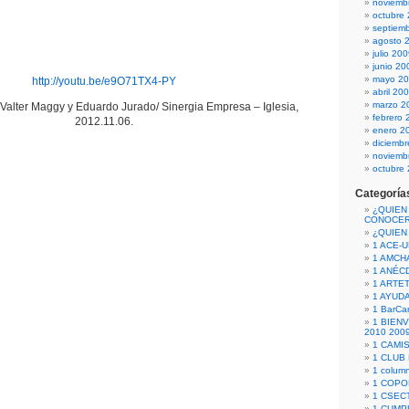
noviemb
octubre
septiem
agosto 
julio 20
junio 20
mayo 2
http://youtu.be/e9O71TX4-PY
abril 20
marzo 2
alter Maggy y Eduardo Jurado/ Sinergia Empresa – Iglesia,
febrero 
2012.11.06.
enero 2
diciemb
noviemb
octubre
Categoría
¿QUIEN
CONOCE
¿QUIEN
1 ACE-
1 AMCH
1 ANÉC
1 ARTE
1 AYUD
1 BarCa
1 BIEN
2010 200
1 CAMI
1 CLUB
1 column
1 COPO
1 CSECT
1 CUM