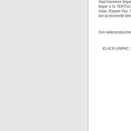
Aquí hacemos llegar
llegar a la TERTUL
Arias, Raquel Paz, 
por la excelente dir
Son siete produccion
#1 ACE-UNIPAC: V