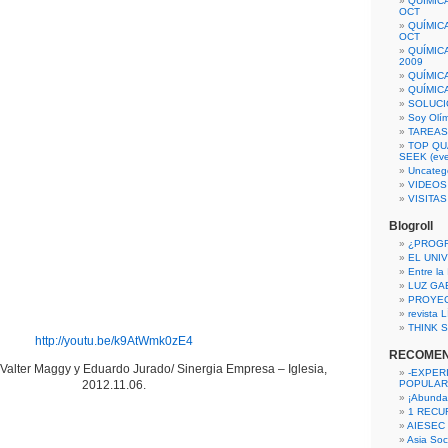
QUÍMIC
OCT
QUÍMIC
OCT
QUÍMIC
2009
QUÍMIC
QUÍMIC
SOLUCI
Soy Olí
TAREAS 
TOP QU
SEEK (eve
Uncateg
VIDEOS
VISITA
Blogroll
¿PROG
EL UNI
Entre la
LUZ GA
PROYE
revista
THINK S
http://youtu.be/k9AtWmk0zE4
RECOME
alter Maggy y Eduardo Jurado/ Sinergia Empresa – Iglesia,
-EXPER
2012.11.06.
POPULAR
¡Abunda
1 RECURS
AIESEC
Asia Soci