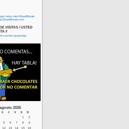
o get more mini-SharkBreak
w.SharkBreak.com
E VISITAS / USTED
ITA #
agosto 2026
X
J
V
S
D
1
2
5
6
7
8
9
12
13
14
15
16