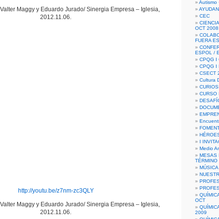
Autismo 
alter Maggy y Eduardo Jurado/ Sinergia Empresa – Iglesia,
AYUDAN
CEC
2012.11.06.
CIENCIA
OCT 2008
COLAB
FUERA E
CONFER
ESPOL /
CPQG I 
CPQG I
CSECT 2
Cultura D
CURIOS
CURSO P
DESAFÍ
DOCUME
EMPREN
Encuent
FOMENT
HÉROES
I INVIT
Medio A
MESAS 
TÉRMINO
MÚSICA
NUEST
PROFES
PROFES
http://youtu.be/z7nm-zc3QLY
QUÍMIC
OCT
alter Maggy y Eduardo Jurado/ Sinergia Empresa – Iglesia,
QUÍMIC
2012.11.06.
2009