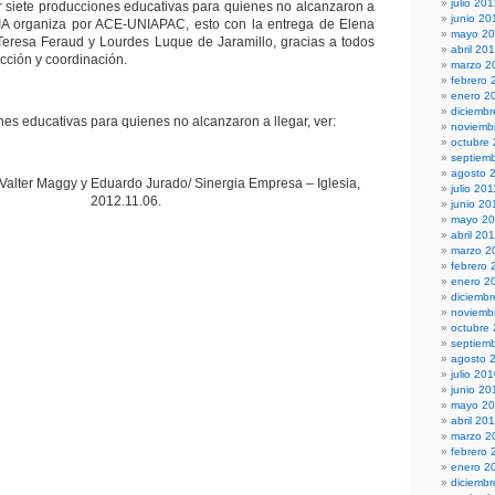
julio 20
 siete producciones educativas para quienes no alcanzaron a
junio 20
IA organiza por ACE-UNIAPAC, esto con la entrega de Elena
mayo 2
Teresa Feraud y Lourdes Luque de Jaramillo, gracias a todos
abril 20
ección y coordinación.
marzo 2
febrero 
enero 2
diciembr
es educativas para quienes no alcanzaron a llegar, ver:
noviemb
octubre
septiem
agosto 
alter Maggy y Eduardo Jurado/ Sinergia Empresa – Iglesia,
julio 201
2012.11.06.
junio 20
mayo 20
abril 20
marzo 2
febrero 
enero 2
diciemb
noviemb
octubre
septiem
agosto 
julio 20
junio 20
mayo 2
abril 20
marzo 2
febrero 
enero 2
diciemb