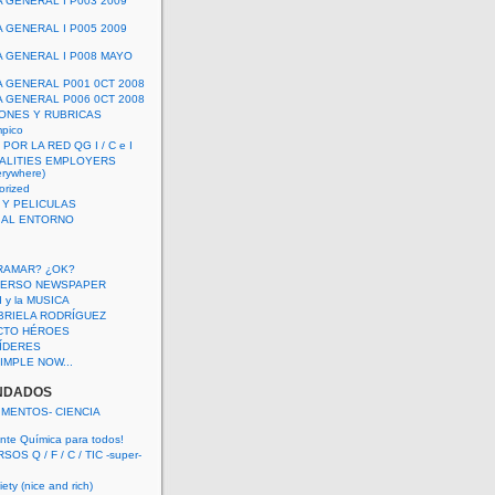
A GENERAL I P003 2009
A GENERAL I P005 2009
A GENERAL I P008 MAYO
A GENERAL P001 0CT 2008
A GENERAL P006 0CT 2008
ONES Y RUBRICAS
mpico
POR LA RED QG I / C e I
ALITIES EMPLOYERS
rywhere)
orized
 Y PELICULAS
S AL ENTORNO
RAMAR? ¿OK?
VERSO NEWSPAPER
 I y la MUSICA
BRIELA RODRÍGUEZ
CTO HÉROES
 LÍDERES
IMPLE NOW...
NDADOS
IMENTOS- CIENCIA
nte Química para todos!
OS Q / F / C / TIC -super-
ety (nice and rich)