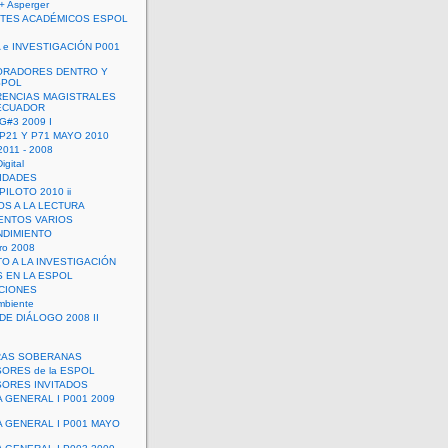
+ Asperger
TES ACADÉMICOS ESPOL
 e INVESTIGACIÓN P001
ORADORES DENTRO Y
SPOL
ENCIAS MAGISTRALES
 ECUADOR
G#3 2009 I
 P21 Y P71 MAYO 2010
011 - 2008
igital
IDADES
ILOTO 2010 ii
OS A LA LECTURA
NTOS VARIOS
DIMIENTO
ro 2008
O A LA INVESTIGACIÓN
 EN LA ESPOL
ACIONES
mbiente
DE DIÁLOGO 2008 II
RAS SOBERANAS
ORES de la ESPOL
ORES INVITADOS
A GENERAL I P001 2009
A GENERAL I P001 MAYO