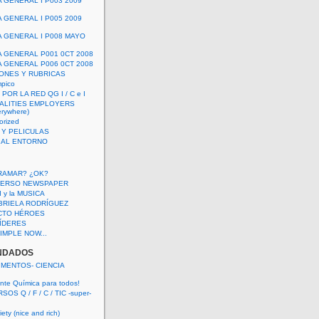
A GENERAL I P003 2009
A GENERAL I P005 2009
A GENERAL I P008 MAYO
A GENERAL P001 0CT 2008
A GENERAL P006 0CT 2008
ONES Y RUBRICAS
mpico
POR LA RED QG I / C e I
ALITIES EMPLOYERS
rywhere)
orized
 Y PELICULAS
S AL ENTORNO
RAMAR? ¿OK?
VERSO NEWSPAPER
 I y la MUSICA
BRIELA RODRÍGUEZ
CTO HÉROES
 LÍDERES
IMPLE NOW...
NDADOS
IMENTOS- CIENCIA
nte Química para todos!
OS Q / F / C / TIC -super-
ety (nice and rich)