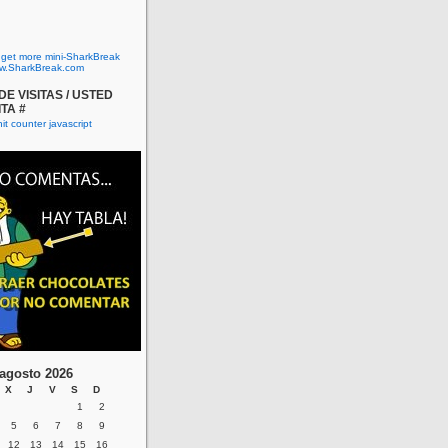
o get more mini-SharkBreak
w.SharkBreak.com
E VISITAS / USTED
ITA #
agosto 2026
X
J
V
S
D
1
2
5
6
7
8
9
12
13
14
15
16