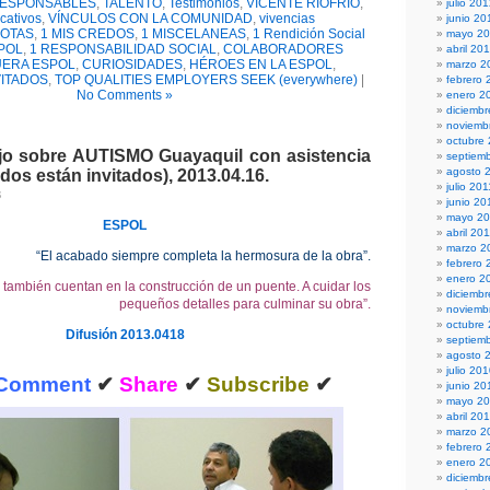
ESPONSABLES
,
TALENTO
,
Testimonios
,
VICENTE RIOFRÍO
,
julio 20
cativos
,
VÍNCULOS CON LA COMUNIDAD
,
vivencias
junio 20
DOTAS
,
1 MIS CREDOS
,
1 MISCELANEAS
,
1 Rendición Social
mayo 2
SPOL
,
1 RESPONSABILIDAD SOCIAL
,
COLABORADORES
abril 20
UERA ESPOL
,
CURIOSIDADES
,
HÉROES EN LA ESPOL
,
marzo 2
ITADOS
,
TOP QUALITIES EMPLOYERS SEEK (everywhere)
|
febrero 
No Comments »
enero 2
diciembr
noviemb
octubre
jo sobre AUTISMO Guayaquil con asistencia
septiem
agosto 
os están invitados), 2013.04.16.
julio 201
3
junio 20
mayo 20
ESPOL
abril 20
marzo 2
“El acabado siempre completa la hermosura de la obra”.
febrero 
enero 2
s también cuentan en la construcción de un puente. A cuidar los
diciemb
pequeños detalles para culminar su obra”.
noviemb
octubre
Difusión 2013.0418
septiem
agosto 
julio 20
Comment
✔
Share
✔
Subscribe
✔
junio 20
mayo 2
abril 20
marzo 2
febrero 
enero 2
diciemb