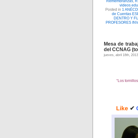
Remembranzas
,
R
videos edu
Posted in
1 ANÉC
de Cuentas E
DENTRO Y F
PROFESORES INV
Mesa de traba
del CCNAG (tod
jueves, abril 18th, 201
“Los tornillo
Like
✔