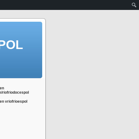
POL
en
m/riofriodocespol
n vriofrioespol