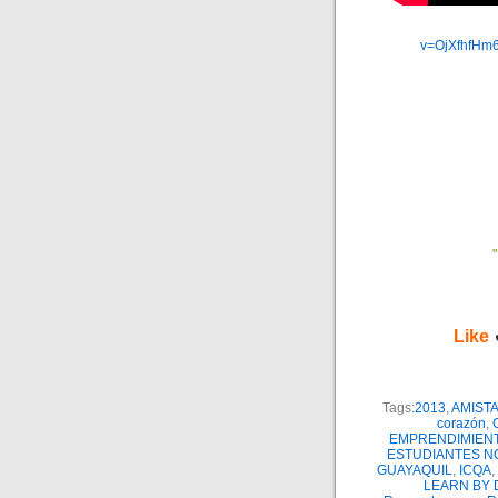
v=OjXfhfHm
Like
Tags:
2013
,
AMIST
corazón
,
EMPRENDIMIEN
ESTUDIANTES N
GUAYAQUIL
,
ICQA
,
LEARN BY 