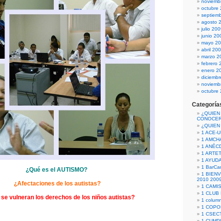
noviemb
octubre
septiem
agosto 
julio 20
junio 20
mayo 2
abril 20
marzo 2
febrero 
enero 2
diciemb
noviemb
octubre
Categoría
¿QUIEN
CONOCE
¿QUIEN
1 ACE-
1 AMCH
1 ANÉC
1 ARTE
1 AYUD
1 BarCa
¿Qué es el AUTISMO?
1 BIEN
2010 200
¿Afectaciones de los autistas?
1 CAMI
1 CLUB
e vulneran los derechos de los niños autistas?
1 column
1 COPO
1 CSECT
1 CUM