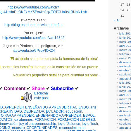
17
18
https://www.youtube.com/watch?
24
25
6gU&list=PLOKExMK5Px4kn1qzEOTCHn0skRNnN1tsh
31
(Siempre +) en:
« Jul
http://blog.espol.edu.ec/vicenteriofrio
Archivos
Por (x +) en:
julio 20
http://www.youtube.com/user/vart12345
junio 20
mayo 2
Jugar con Pirotecnia es peligroso, ver:
abril 20
marzo 2
http://youtu.be/tiPvoVIOK24
febrero 
enero 2
"El acabado siempre completa la hermosura de la obra".
diciemb
noviemb
"Los tornillos también cuentan en la construcción de un puente.
octubre
septiem
A cuidar los pequeños detalles para culminar su obra".
agosto 
julio 20
junio 20
✔
Comment
✔
Share
✔
Subscribe
✔
mayo 2
Escucha
abril 20
este post
marzo 2
febrero 
AD
,
APRENDER ENSEÑANDO
,
APRENDER HACIENDO
,
arte
,
enero 2
CREATIVIDAD
,
DESPEDIDA
,
ECUADOR
,
educación
,
diciemb
TO PARA APRENDER
,
ENSEÑANDO A APRENDER
,
ESPOL
,
noviemb
OVATOS
,
ex alumnos
,
FORMACIÓN
,
FORMACIÓN LIDERES
,
octubre
innovación
,
joy of entrepreneurship
,
joy of Science
,
joy of tech
,
septiem
DOING
,
maestro
,
OPORTUNIDADES
,
reconocimientos
,
agosto 