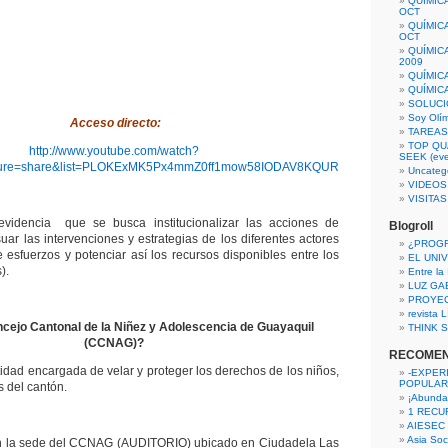
QUÍMIC
OCT
QUÍMIC
OCT
QUÍMIC
2009
QUÍMIC
QUÍMIC
SOLUCI
Soy Olí
Acceso directo:
TAREAS 
TOP QU
http://www.youtube.com/watch?
SEEK (eve
ature=share&list=PLOKExMK5Px4mmZ0ff1mow58IODAV8KQUR
Uncateg
VIDEOS
VISITA
videncia que se busca institucionalizar las acciones de
Blogroll
uar las intervenciones y estrategias de los diferentes actores
¿PROG
e esfuerzos y potenciar así los recursos disponibles entre los
EL UNI
).
Entre la
LUZ GA
PROYE
revista
cejo Cantonal de la Niñez y Adolescencia de Guayaquil
THINK S
(CCNAG)?
RECOME
dad encargada de velar y proteger los derechos de los niños,
-EXPER
POPULAR
s del cantón.
¡Abunda
1 RECURS
AIESEC
Asia Soci
en la sede del CCNAG (AUDITORIO) ubicado en Ciudadela Las