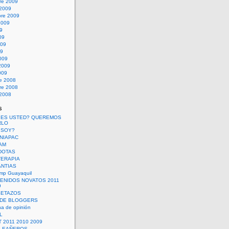
re 2009
 2009
bre 2009
2009
09
09
009
09
009
2009
009
re 2008
re 2008
 2008
s
 ES USTED? QUEREMOS
RLO
 SOY?
UNIAPAC
AM
DOTAS
TERAPIA
ANTIAS
mp Guayaquil
VENIDOS NOVATOS 2011
9
SETAZOS
 DE BLOGGERS
a de opinión
L
 2011 2010 2009
PLEAÑEROS