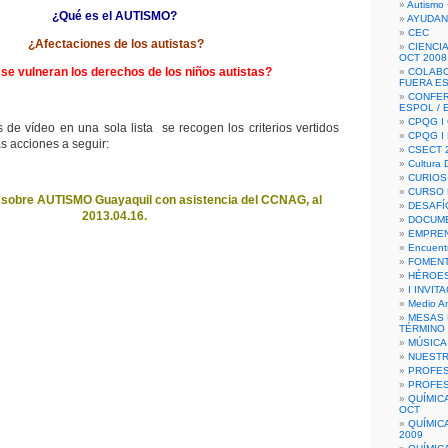
Autismo 
¿Qué es el AUTISMO?
AYUDAN
CEC
¿Afectaciones de los autistas?
CIENCIA
OCT 2008
e vulneran los derechos de los niños autistas?
COLAB
FUERA E
CONFER
ESPOL /
CPQG I 
 de vídeo en una sola lista se recogen los criterios vertidos
CPQG I
ás acciones a seguir:
CSECT 2
Cultura D
CURIOS
CURSO P
 sobre AUTISMO Guayaquil con asistencia del CCNAG, al
DESAFÍ
2013.04.16.
DOCUME
EMPREN
Encuent
FOMENT
HÉROES
I INVIT
Medio A
MESAS 
TÉRMINO
MÚSICA
NUEST
PROFES
PROFES
QUÍMIC
OCT
QUÍMIC
2009