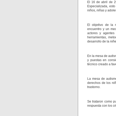
El 16 de abril de 
Especializada, esto
niños, niñas y ado
El objetivo de la 
encuentro y un mec
actores y agentes 
herramientas, meto
desarrollo de la niñ
En la mesa de autis
y puestas en consi
técnico creado a favo
La mesa de autismo 
derechos de los ni
trastorno.
Se trataron como pu
respuesta con los cri