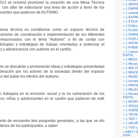
2013 se resolvió promover la creación de una Mesa Técnica
1 DEPO
 con afán de estructurar una línea de acción a favor de los
1 EMPR
lescentes que padecen de AUTISMO.
1 entret
1 ENTR
1 ÉTICA 
1 EVAL
mesa técnica es constituirse como un espacio técnico de
1 FLISO
anismo de coordinación e implementación de los diferentes
1 GIMN
1 ICQA 
relacionados con el tema "Autismo", a fin de contar con
1 INVIT
dologías y estrategias de trabajo orientadas a potenciar el
1 KIND
ez y adolescencia con autismo en el cantón.
1 Labora
ESPOL
1 MESA
1 Mesas
mo se discutirán y promoverán ideas y estrategias presentadas
1 MIS 
deración por los actores de la sociedad dentro del espacio
1 MISC
r del paliar los efectos del autismo.
1 MUSE
1 novato
1 PROV
1 RELE
trabajara en la inclusión social y la no vulneración de los
1 Rendic
ESPOL
ños, niñas y adolescentes en el cantón que padecen de esté
1 RESP
1 SEGU
1 SUEÑ
1 TÉCN
1 TED +
nto de encuentro tres preguntas generales, a las que se dio
1 UN A
terios de los participantes, a saber:
1 YOU 
ABET / 
2008