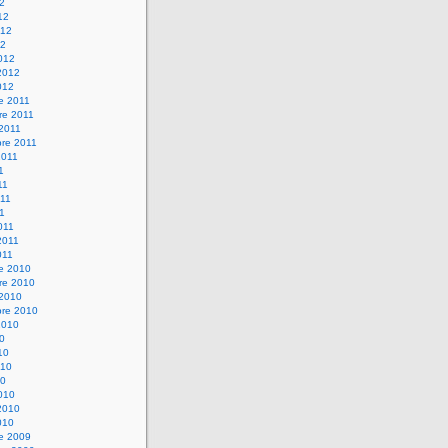
12
12
012
12
012
2012
012
e 2011
re 2011
 2011
bre 2011
2011
1
11
11
11
011
2011
011
re 2010
re 2010
 2010
bre 2010
2010
10
10
010
10
010
2010
010
re 2009