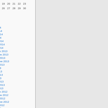
19
20
21
22
23
26
27
28
29
30
14
14
014
14
014
2014
014
re 2013
re 2013
 2013
bre 2013
2013
13
13
013
13
013
2013
013
re 2012
re 2012
 2012
bre 2012
2012