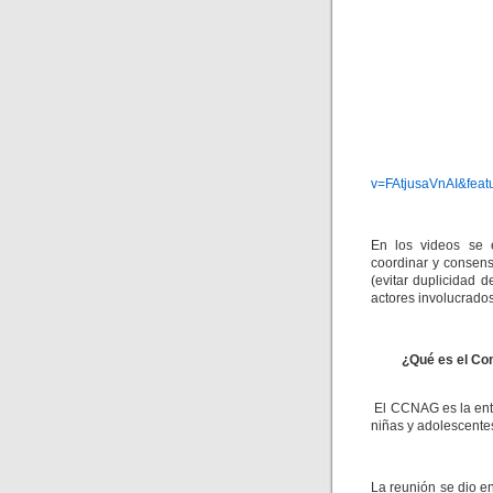
v=FAtjusaVnAI&fe
En los videos se e
coordinar y consens
(evitar duplicidad d
actores involucrados
¿Qué es el Con
El CCNAG es la enti
niñas y adolescente
La reunión se dio 