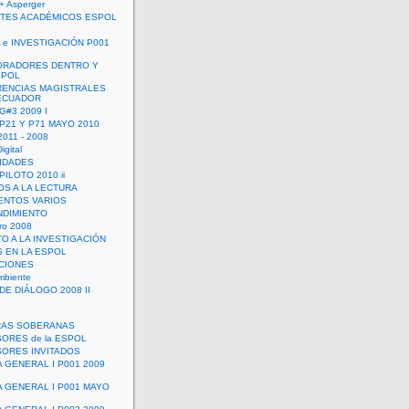
+ Asperger
TES ACADÉMICOS ESPOL
 e INVESTIGACIÓN P001
ORADORES DENTRO Y
SPOL
ENCIAS MAGISTRALES
 ECUADOR
G#3 2009 I
 P21 Y P71 MAYO 2010
011 - 2008
igital
IDADES
ILOTO 2010 ii
OS A LA LECTURA
NTOS VARIOS
DIMIENTO
ro 2008
O A LA INVESTIGACIÓN
 EN LA ESPOL
ACIONES
mbiente
DE DIÁLOGO 2008 II
RAS SOBERANAS
ORES de la ESPOL
ORES INVITADOS
A GENERAL I P001 2009
A GENERAL I P001 MAYO