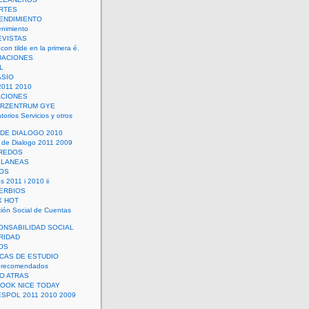
RTES
ENDIMIENTO
enimiento
EVISTAS
con tilde en la primera é.
UACIONES
L
ASIO
2011 2010
ACIONES
ERZENTRUM GYE
torios Servicios y otros
 DE DIALOGO 2010
 de Dialogo 2011 2009
CREDOS
ELANEAS
OS
s 2011 i 2010 ii
ERBIOS
X HOT
ión Social de Cuentas
ONSABILIDAD SOCIAL
RIDAD
OS
ICAS DE ESTUDIO
 recomendados
ÑO ATRAS
LOOK NICE TODAY
ESPOL 2011 2010 2009