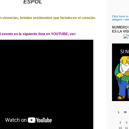
ESPOL
Click here t
 vivencias, brindas testimonios que fortalecen el corazón.
widgets
-
ww
NUMERO D
ES LA VIS
l evento en la siguiente lista en YOUTUBE, ver:
L
M
3
4
10
11