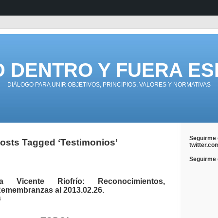
D DENTRO Y FUERA ES
DIÁLOGO PARA UNIR OBJETIVOS, PRINCIPIOS, VALORES Y NORMATIVAS
Seguirme 
osts Tagged ‘Testimonios’
twitter.co
Seguirme e
 Vicente Riofrío: Reconocimientos,
Remembranzas al 2013.02.26.
4