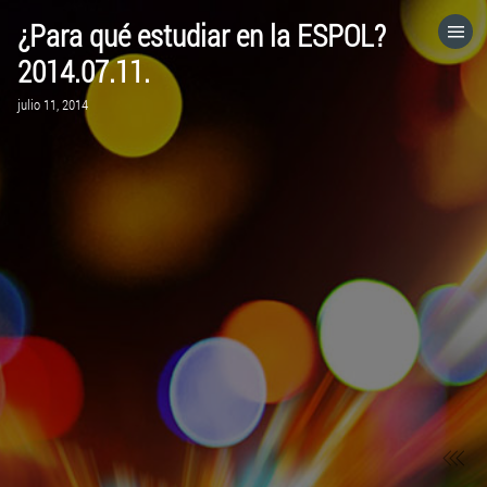
¿Para qué estudiar en la ESPOL?
HOME
2014.07.11.
julio 11, 2014
CATEGORÍAS
IR A
VISITA EL SITIO WEB