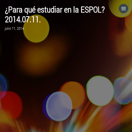
¿Para qué estudiar en la ESPOL?
HOME
2014.07.11.
julio 11, 2014
CATEGORÍAS
IR A
VISITA EL SITIO WEB