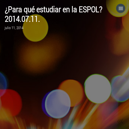
¿Para qué estudiar en la ESPOL?
HOME
2014.07.11.
julio 11, 2014
CATEGORÍAS
IR A
VISITA EL SITIO WEB