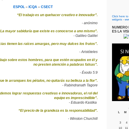
ESPOL
–
ICQA
–
CSECT
“El trabajo es un quehacer creativo e innovador”.
Click here t
widgets
-
ww
- anónimo
NUMERO D
“La mayor sabiduría que existe es conocerse a uno mismo”.
ES LA VIS
- Galileo Galilei
cias tienen las raíces amargas, pero muy dulces los frutos”.
- Aristóteles
bajo sobre estos hombres, para que estén ocupados en él y
no presten atención a palabras falsas”.
- Éxodo 5:9
e le arranques los pétalos, no quitarás su belleza a la flor”.
- Rabindranath Tagore
emos lograr respuestas creativas e innovadoras, el rol del
equipo es imprescindible”.
- Eduardo Kastika
“El precio de la grandeza es la responsabilidad”.
L
M
- Winston Churchill
3
4
10
11