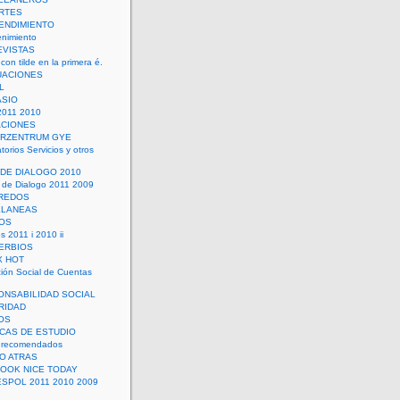
RTES
ENDIMIENTO
enimiento
EVISTAS
con tilde en la primera é.
UACIONES
L
ASIO
2011 2010
ACIONES
ERZENTRUM GYE
torios Servicios y otros
 DE DIALOGO 2010
 de Dialogo 2011 2009
CREDOS
ELANEAS
OS
s 2011 i 2010 ii
ERBIOS
X HOT
ión Social de Cuentas
ONSABILIDAD SOCIAL
RIDAD
OS
ICAS DE ESTUDIO
 recomendados
ÑO ATRAS
LOOK NICE TODAY
ESPOL 2011 2010 2009