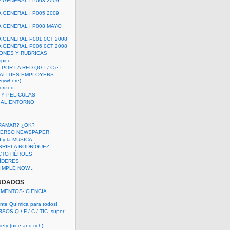
A GENERAL I P003 2009
A GENERAL I P005 2009
A GENERAL I P008 MAYO
A GENERAL P001 0CT 2008
A GENERAL P006 0CT 2008
ONES Y RUBRICAS
mpico
POR LA RED QG I / C e I
ALITIES EMPLOYERS
rywhere)
orized
 Y PELICULAS
S AL ENTORNO
RAMAR? ¿OK?
VERSO NEWSPAPER
 I y la MUSICA
BRIELA RODRÍGUEZ
CTO HÉROES
 LÍDERES
IMPLE NOW...
NDADOS
IMENTOS- CIENCIA
nte Química para todos!
OS Q / F / C / TIC -super-
ety (nice and rich)