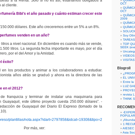
uesto a la Renta. Solo si no es así, estaríamos obligados a
QUÍMIC
OCT
 al cliente.
QUÍMIC
OCT
rfumería Bibi's el año pasado y cuánto estiman crecer este
QUÍMIC
2009
QUÍMIC
150.000 dólares. Este año creceremos entre un 5% a un 8%.
QUÍMIC
SOLUCI
 perfumes venden en un año?
Soy Olí
TAREAS 
 litros a nivel nacional. En diciembre es cuando más se vende,
TOP QU
SEEK (eve
 1.500 litros. La segunda fecha importante es mayo, por el día
Uncateg
rero, por el del Amor y la Amistad.
VIDEOS
VISITA
l éxito?
Blogroll
d en los productos y animar a los colaboradores a estudiar.
¿PROG
ionista años atrás se graduó y ahora es la directora de las
EL UNI
Entre la
LUZ GA
e en el 2012?
PROYE
revista
a de franquicia y terminar de instalar una maquinaria para
THINK S
 Guayaquil, este último proyecto cuesta 250.000 dólares”. -
edacción de Guayaquil del Diario El Expreso (tomado de la
RECOME
.10).
-EXPER
POPULAR
xpreso/plantillas/nota.aspx?idart=2797858&idcat=19308&tipo=2
¡Abunda
1 RECURS
Por más, ver:
AIESEC
Asia Soci