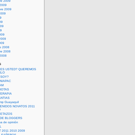
re 2009
 2009
bre 2009
2009
09
09
009
09
009
2009
009
re 2008
re 2008
 2008
s
 ES USTED? QUEREMOS
RLO
 SOY?
UNIAPAC
AM
DOTAS
TERAPIA
ANTIAS
mp Guayaquil
VENIDOS NOVATOS 2011
9
SETAZOS
 DE BLOGGERS
a de opinión
L
 2011 2010 2009
PLEAÑEROS