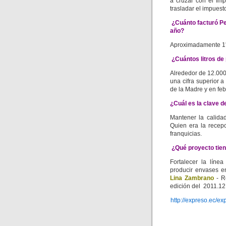
a cruzar con el Imp
trasladar el impuesto
¿Cuánto facturó Pe
año?
Aproximadamente 1'
¿Cuántos litros de
Alrededor de 12.000
una cifra superior a
de la Madre y en feb
¿Cuál es la clave de
Mantener la calida
Quien era la recepc
franquicias.
¿Qué proyecto tien
Fortalecer la líne
producir envases en
Lina Zambrano
- R
edición del 2011.12
http://expreso.ec/e