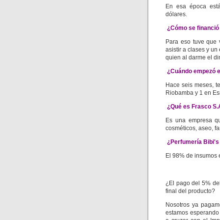
En esa época está
dólares.
¿Cómo se financió p
Para eso tuve que 
asistir a clases y 
quien al darme el di
¿Cuándo empezó el
Hace seis meses, t
Riobamba y 1 en Es
¿Qué es Frasco S.
Es una empresa que
cosméticos, aseo, f
¿Perfumería Bibi's
El 98% de insumos es
¿El pago del 5% del
final del producto?
Nosotros ya pagamo
estamos esperando q