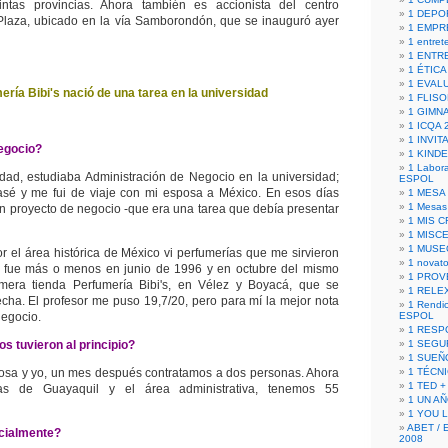
tintas provincias. Ahora también es accionista del centro
1 DEPO
Plaza, ubicado en la vía Samborondón, que se inauguró ayer
1 EMPR
1 entret
1 ENTR
1 ÉTICA 
1 EVAL
ería Bibi's nació de una tarea en la universidad
1 FLISO
1 GIMN
1 ICQA 
1 INVIT
egocio?
1 KIND
1 Labora
dad, estudiaba Administración de Negocio en la universidad;
ESPOL
asé y me fui de viaje con mi esposa a México. En esos días
1 MESA
1 Mesas
un proyecto de negocio -que era una tarea que debía presentar
1 MIS 
1 MISC
1 MUSE
el área histórica de México vi perfumerías que me sirvieron
1 novato
to fue más o menos en junio de 1996 y en octubre del mismo
1 PROV
mera tienda Perfumería Bibi's, en Vélez y Boyacá, que se
1 RELE
echa. El profesor me puso 19,7/20, pero para mí la mejor nota
1 Rendic
negocio.
ESPOL
1 RESP
 tuvieron al principio?
1 SEGU
1 SUEÑ
osa y yo, un mes después contratamos a dos personas. Ahora
1 TÉCN
1 TED +
as de Guayaquil y el área administrativa, tenemos 55
1 UN A
1 YOU 
ABET / 
icialmente?
2008