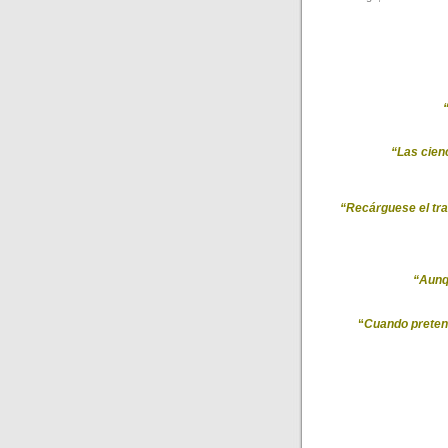
“Las cien
“Recárguese el tra
“Aunqu
“
Cuando pretend