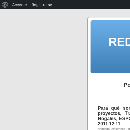
Acceder
Registrarse
RE
Po
Para qué son
proyectos, T
Nogales, ESPO
2011.12.11.
domingo, diciembre 11t