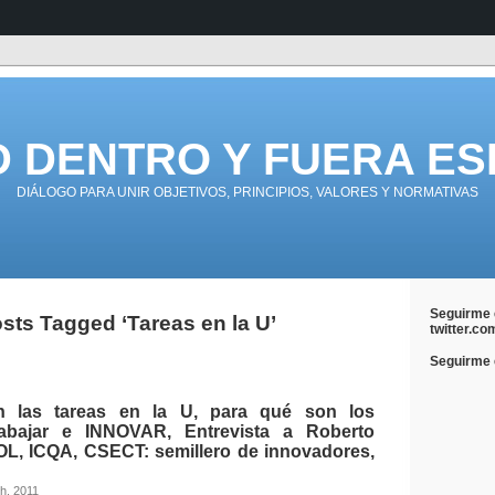
D DENTRO Y FUERA ES
DIÁLOGO PARA UNIR OBJETIVOS, PRINCIPIOS, VALORES Y NORMATIVAS
Seguirme 
sts Tagged ‘Tareas en la U’
twitter.co
Seguirme e
 las tareas en la U, para qué son los
rabajar e INNOVAR, Entrevista a Roberto
L, ICQA, CSECT: semillero de innovadores,
h, 2011