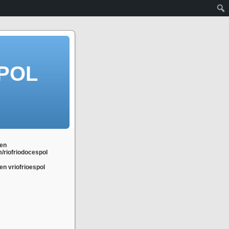
POL
en
m/riofriodocespol
n vriofrioespol