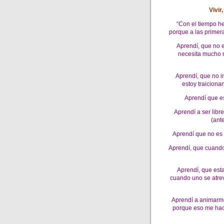
Vivir
“Con el tiempo he
porque a las primera
Aprendí, que no e
necesita mucho m
Aprendí, que no i
estoy traiciona
Aprendí que es
Aprendí a ser libr
(ant
Aprendí que no es 
Aprendí, que cuando
Aprendí, que esta
cuando uno se atrev
Aprendí a animarme
porque eso me hace