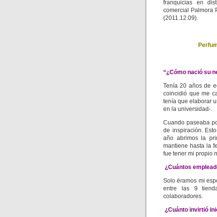
franquicias en dis
comercial Palmora 
(2011.12.09).
Perfum
“¿Cómo nació su n
Tenía 20 años de e
coincidió que me c
tenía que elaborar 
en la universidad-.
Cuando paseaba por 
de inspiración. Es
año abrimos la pri
mantiene hasta la f
fue tener mi propio 
¿Cuántos empleados
Solo éramos mi esp
entre las 9 tiend
colaboradores.
¿Cuánto invirtió in