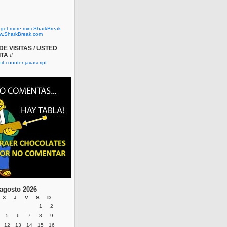
o get more mini-SharkBreak
w.SharkBreak.com
E VISITAS / USTED
ITA #
agosto 2026
X
J
V
S
D
1
2
5
6
7
8
9
12
13
14
15
16