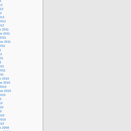
12
12
012
12
012
2012
012
e 2011
re 2011
 2011
bre 2011
2011
1
11
11
11
011
2011
011
re 2010
re 2010
 2010
bre 2010
2010
10
10
010
10
010
2010
010
re 2009