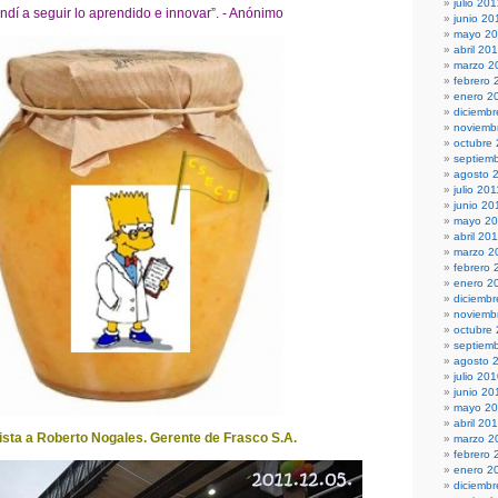
julio 20
ndí a seguir lo aprendido e innovar”. - Anónimo
junio 20
mayo 2
abril 20
marzo 2
febrero 
enero 2
diciembr
noviemb
octubre
septiem
agosto 
julio 201
junio 20
mayo 20
abril 20
marzo 2
febrero 
enero 2
diciemb
noviemb
octubre
septiem
agosto 
julio 20
junio 20
mayo 2
abril 20
ista a Roberto Nogales. Gerente de Frasco S.A.
marzo 2
febrero 
enero 2
diciemb