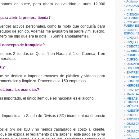
Autismo 
bamos en sucre, pero ahora equivaldrían a unos 12.000
AYUDAN
CEC
CIENCIA
ara abrir la primera tienda?
OCT 2008
COLAB
FUERA E
vender activos personales, como la moto que conducía para
CONFER
un equipo de sonido. Además me ayudaron mi padre y mi suegro,
ESPOL /
nero me dijo que era la dote.... (Sonríe ampliamente).
CPQG I 
CPQG I
 concepto de franquicia?
CSECT 2
Cultura D
enemos 2 tiendas en Quito, 1 en Naranjal, 1 en Cuenca, 1 en
CURIOS
meraldas.
CURSO P
DESAFÍ
A.?
DOCUME
EMPREN
 se dedica a importar envases de plástico y vidrios para
Encuent
armacéutico y limpieza. Proveemos a 150 empresas.
FOMENT
HÉROES
 elabora las esencias?
I INVIT
Medio A
 importado, el único ítem que es nacional es el alcohol.
MESAS 
TÉRMINO
MÚSICA
NUEST
PROFES
 Impuesto a la Salida de Divisas (ISD) incrementará el precio
PROFES
QUÍMIC
OCT
s el 5% del ISD y no hemos trasladado el costo al cliente,
QUÍMIC
ue se expida el reglamento para saber si este pago se lo va
2009