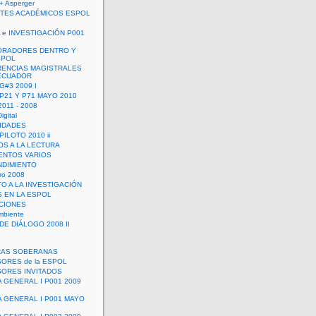
+ Asperger
TES ACADÉMICOS ESPOL
 e INVESTIGACIÓN P001
ORADORES DENTRO Y
SPOL
ENCIAS MAGISTRALES
 ECUADOR
G#3 2009 I
 P21 Y P71 MAYO 2010
011 - 2008
igital
IDADES
ILOTO 2010 ii
OS A LA LECTURA
NTOS VARIOS
DIMIENTO
ro 2008
O A LA INVESTIGACIÓN
 EN LA ESPOL
ACIONES
mbiente
DE DIÁLOGO 2008 II
RAS SOBERANAS
ORES de la ESPOL
ORES INVITADOS
A GENERAL I P001 2009
A GENERAL I P001 MAYO