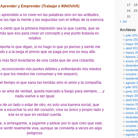
17
18
, Aprender y Emprender (Trabajar e INNOVAR)
24
25
 aprendido a no creer en las palabras sino en las actitudes,
31
s las rige la mente y las segundas son el reflejo de la esencia.
« Jul
s cierto que la primera impresión sea la que cuenta, que se
Archivos
ás que eso para crear un concepto y ese punto todavía es
julio 20
relativo.
junio 20
mayo 2
mporta lo que digan, si no hago lo que yo pienso y siento me
abril 20
ndo y a la larga el precio que se paga por eso es muy alto.
marzo 2
febrero 
 más fácil levantarse de una caída que de una cobardía.
enero 2
diciemb
e, reconociendo mis puntos débiles y enfrentando mis miedos
noviemb
es que los miedos me consuman y me sequen).
octubre
septiem
el tiempo el que sana las heridas sino el amor y la compañía.
agosto 
julio 20
 se ama de verdad, queda marcado a fuego para siempre,..., y
junio 20
nada vuelve a ser igual.
mayo 2
abril 20
r de un lado o estar de otro, es solo una barrera social, que
marzo 2
febrero 
e a escuchar la voz del corazón, crea su único y propio lado y
enero 2
ese es el que en verdad cuenta.
diciemb
noviemb
, a arriesgarme, a jugarme y pelear por lo que creo que vale,
octubre
 sentir realmente viva, aunque se convierta a veces en algo
septiem
peligroso.
agosto 