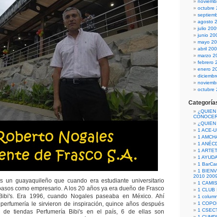
noviemb
octubre
septiem
agosto 
julio 20
junio 20
mayo 2
abril 20
marzo 2
febrero 
enero 2
diciemb
noviemb
octubre
Categoría
¿QUIEN
CONOCE
¿QUIEN
1 ACE-
1 AMCH
1 ANÉC
1 ARTE
1 AYUD
1 BarCa
1 BIEN
2010 200
 un guayaquileño que cuando era estudiante universitario
1 CAMI
 pasos como empresario. A los 20 años ya era dueño de Frasco
1 CLUB
Bibi's. Era 1996, cuando Nogales paseaba en México. Ahí
1 column
perfumería le sirvieron de inspiración, quince años después
1 COPO
1 CSECT
 de tiendas Perfumería Bibi's en el país, 6 de ellas son
1 CUM