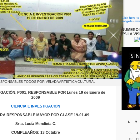
Click here t
widgets
-
ww
NUMERO D
ES LA VIS
SPONSABLES TODOS POR VELADA ARTISTICA CULTURAL
IGACIÓN, P001, RESPONSABLE POR Lunes 19 de Enero de
2009
CIENCIA E INVESTIGACIÓN
A RESPONSABLE MAYOR POR CLASE 19-01-09:
L
M
Srta. Lucía Mendieta C.
CUMPLEAÑOS: 13 Octubre
3
4
10
11