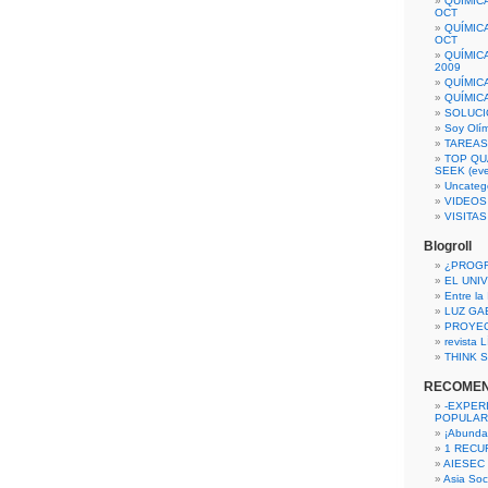
QUÍMIC
OCT
QUÍMIC
OCT
QUÍMIC
2009
QUÍMIC
QUÍMIC
SOLUCI
Soy Olí
TAREAS 
TOP QU
SEEK (eve
Uncateg
VIDEOS
VISITA
Blogroll
¿PROG
EL UNI
Entre la
LUZ GA
PROYE
revista
THINK S
RECOME
-EXPER
POPULAR
¡Abunda
1 RECURS
AIESEC
Asia Soci