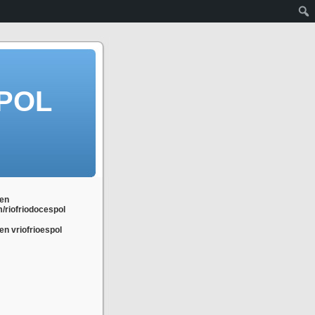
POL
en
m/riofriodocespol
n vriofrioespol