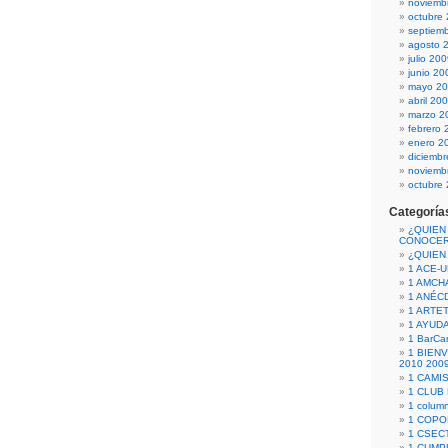
noviemb
octubre
septiem
agosto 
julio 20
junio 20
mayo 2
abril 20
marzo 2
febrero 
enero 2
diciemb
noviemb
octubre
Categoría
¿QUIEN
CONOCE
¿QUIEN
1 ACE-
1 AMCH
1 ANÉC
1 ARTE
1 AYUD
1 BarCa
1 BIEN
2010 200
1 CAMI
1 CLUB
1 column
1 COPO
1 CSECT
1 CUM