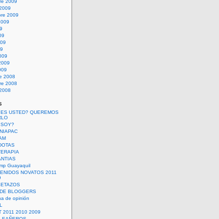
re 2009
 2009
bre 2009
2009
09
09
009
09
009
2009
009
re 2008
re 2008
 2008
s
 ES USTED? QUEREMOS
RLO
 SOY?
UNIAPAC
AM
DOTAS
TERAPIA
ANTIAS
mp Guayaquil
VENIDOS NOVATOS 2011
9
SETAZOS
 DE BLOGGERS
a de opinión
L
 2011 2010 2009
PLEAÑEROS