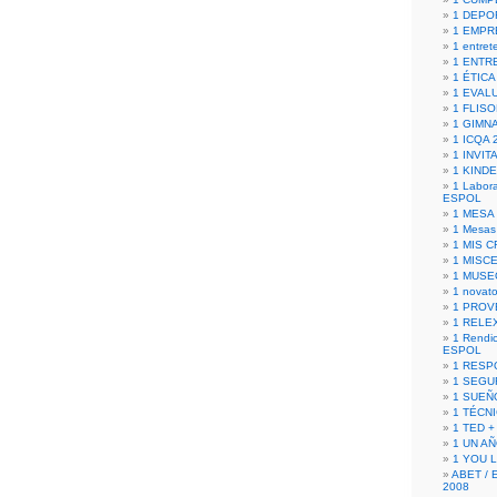
1 DEPO
1 EMPR
1 entret
1 ENTR
1 ÉTICA 
1 EVAL
1 FLISO
1 GIMN
1 ICQA 
1 INVIT
1 KIND
1 Labora
ESPOL
1 MESA
1 Mesas
1 MIS 
1 MISC
1 MUSE
1 novato
1 PROV
1 RELE
1 Rendic
ESPOL
1 RESP
1 SEGU
1 SUEÑ
1 TÉCN
1 TED +
1 UN A
1 YOU 
ABET / 
2008