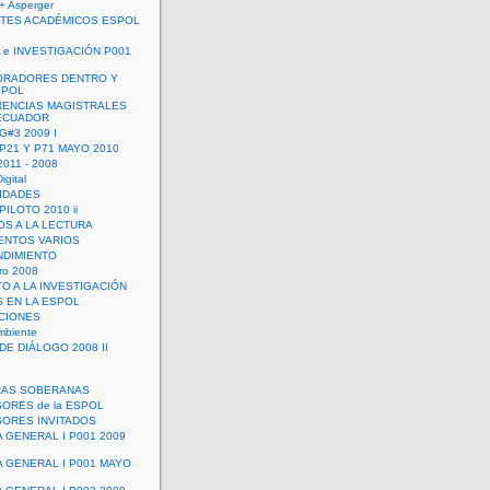
+ Asperger
TES ACADÉMICOS ESPOL
 e INVESTIGACIÓN P001
ORADORES DENTRO Y
SPOL
ENCIAS MAGISTRALES
 ECUADOR
G#3 2009 I
 P21 Y P71 MAYO 2010
011 - 2008
igital
IDADES
ILOTO 2010 ii
OS A LA LECTURA
NTOS VARIOS
DIMIENTO
ro 2008
O A LA INVESTIGACIÓN
 EN LA ESPOL
ACIONES
mbiente
DE DIÁLOGO 2008 II
RAS SOBERANAS
ORES de la ESPOL
ORES INVITADOS
A GENERAL I P001 2009
A GENERAL I P001 MAYO