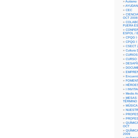
Autismo 
AYUDAN
CEC
CIENCIA
OCT 2008
COLAB
FUERA E
CONFER
ESPOL /
CPQG I 
CPQG I
CSECT 2
Cultura D
CURIOS
CURSO P
DESAFÍ
DOCUME
EMPREN
Encuent
FOMENT
HÉROES
I INVIT
Medio A
MESAS 
TÉRMINO
MÚSICA
NUEST
PROFES
PROFES
QUÍMIC
OCT
QUÍMIC
2009