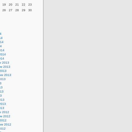
19
20
21
22
23
26
27
28
29
30
14
14
014
14
014
2014
014
re 2013
re 2013
 2013
bre 2013
2013
13
13
013
13
013
2013
013
re 2012
re 2012
 2012
bre 2012
2012