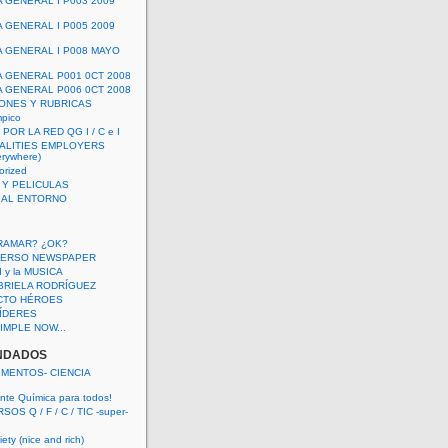
A GENERAL I P003 2009
A GENERAL I P005 2009
A GENERAL I P008 MAYO
A GENERAL P001 0CT 2008
A GENERAL P006 0CT 2008
ONES Y RUBRICAS
mpico
POR LA RED QG I / C e I
ALITIES EMPLOYERS
rywhere)
orized
 Y PELICULAS
S AL ENTORNO
RAMAR? ¿OK?
VERSO NEWSPAPER
 I y la MUSICA
BRIELA RODRÍGUEZ
CTO HÉROES
 LÍDERES
IMPLE NOW...
NDADOS
IMENTOS- CIENCIA
nte Química para todos!
OS Q / F / C / TIC -super-
ety (nice and rich)