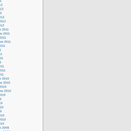
12
12
012
12
012
2012
012
e 2011
re 2011
 2011
bre 2011
2011
1
11
11
11
011
2011
011
re 2010
re 2010
 2010
bre 2010
2010
10
10
010
10
010
2010
010
re 2009