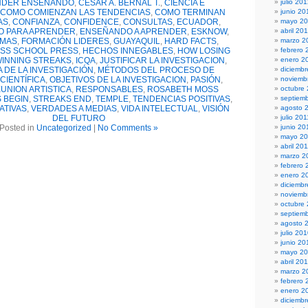
NDER ENSEÑANDO
,
CESAR A. BERNAL T.
,
CIENCIA E
julio 20
COMO COMIENZAN LAS TENDENCIAS
,
COMO TERMINAN
junio 20
AS
,
CONFIANZA
,
CONFIDENCE
,
CONSULTAS
,
ECUADOR
,
mayo 2
O PARA APRENDER
,
ENSEÑANDO A APRENDER
,
ESKNOW
,
abril 20
MAS
,
FORMACIÓN LIDERES
,
GUAYAQUIL
,
HARD FACTS
,
marzo 2
SS SCHOOL PRESS
,
HECHOS INNEGABLES
,
HOW LOSING
febrero 
INNING STREAKS
,
ICQA
,
JUSTIFICAR LA INVESTIGACION
,
enero 2
 DE LA INVESTIGACIÓN
,
MÉTODOS DEL PROCESO DE
diciembr
CIENTÍFICA
,
OBJETIVOS DE LA INVESTIGACION
,
PASIÓN
,
noviemb
EUNION ARTISTICA
,
RESPONSABLES
,
ROSABETH MOSS
octubre
 BEGIN
,
STREAKS END
,
TEMPLE
,
TENDENCIAS POSITIVAS
,
septiem
ATIVAS
,
VERDADES A MEDIAS
,
VIDA INTELECTUAL
,
VISIÓN
agosto 
DEL FUTURO
julio 201
Posted in
Uncategorized
|
No Comments »
junio 20
mayo 20
abril 20
marzo 2
febrero 
enero 2
diciemb
noviemb
octubre
septiem
agosto 
julio 20
junio 20
mayo 2
abril 20
marzo 2
febrero 
enero 2
diciemb