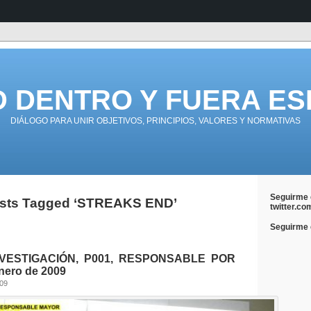
D DENTRO Y FUERA ES
DIÁLOGO PARA UNIR OBJETIVOS, PRINCIPIOS, VALORES Y NORMATIVAS
Seguirme 
sts Tagged ‘STREAKS END’
twitter.co
Seguirme e
NVESTIGACIÓN, P001, RESPONSABLE POR
nero de 2009
009