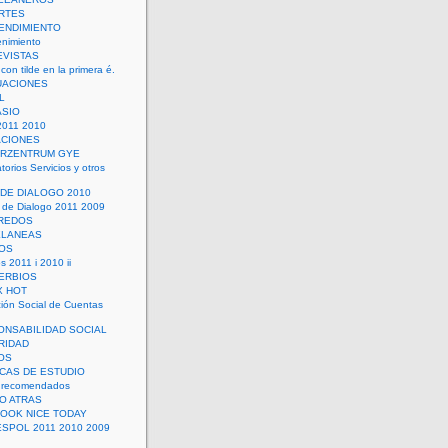
RTES
ENDIMIENTO
enimiento
EVISTAS
con tilde en la primera é.
UACIONES
L
ASIO
2011 2010
ACIONES
ERZENTRUM GYE
torios Servicios y otros
 DE DIALOGO 2010
 de Dialogo 2011 2009
CREDOS
ELANEAS
OS
s 2011 i 2010 ii
ERBIOS
X HOT
ión Social de Cuentas
ONSABILIDAD SOCIAL
RIDAD
OS
ICAS DE ESTUDIO
 recomendados
ÑO ATRAS
LOOK NICE TODAY
ESPOL 2011 2010 2009