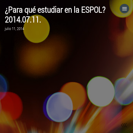
¿Para qué estudiar en la ESPOL?
HOME
2014.07.11.
julio 11, 2014
CATEGORÍAS
IR A
VISITA EL SITIO WEB