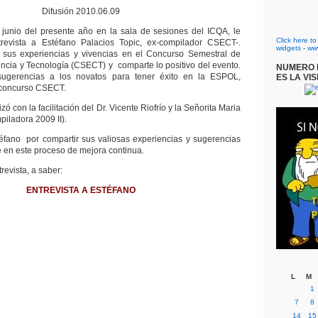
Difusión 2010.06.09
 junio del presente año en la sala de sesiones del ICQA, le
Click here t
revista a Estéfano Palacios Topic, ex-compilador CSECT-.
widgets
-
ww
a sus experiencias y vivencias en el Concurso Semestral de
cia y Tecnología (CSECT) y comparte lo positivo del evento.
NUMERO D
ugerencias a los novatos para tener éxito en la ESPOL,
ES LA VIS
 concurso CSECT.
izó con la facilitación del Dr. Vicente Riofrío y la Señorita Maria
iladora 2009 II).
fano por compartir sus valiosas experiencias y sugerencias
e en este proceso de mejora continua.
revista, a saber:
ENTREVISTA A ESTÉFANO
L
M
1
7
8
14
15