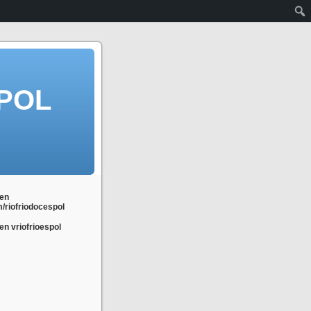
POL
en
m/riofriodocespol
n vriofrioespol