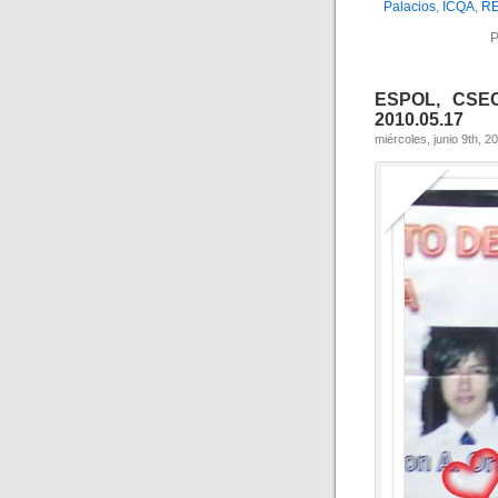
Palacios
,
ICQA
,
R
P
ESPOL, CSE
2010.05.17
miércoles, junio 9th, 2