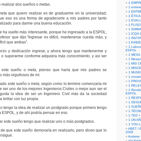
1 EMPR
o realizar dos sueños o metas.
1 entret
1 ENTR
meta que quiero realizar es de graduarme en la universidad;
1 ÉTICA 
ue eso es una forma de agradecerle a mis padres por tanto
1 EVAL
ealizado para darme una buena educación.
1 FLISO
1 GIMN
e ha vuelto más interesante, porque he ingresado a la ESPOL;
1 ICQA 
fesor que dijo:”Ingresar es difícil, mantenerse cuesta más; y
1 INVIT
fícil que ambas”.
1 KIND
1 Labora
ESPOL
rzo y dedicación ingrese, y ahora tengo que mantenerme y
1 MESA
 o superarme conforme adquiera más conocimiento, y así ser
1 Mesas
1 MIS 
1 MISC
 este sueño o meta, pienso que haría que mis padres se
1 MUSE
 o más orgullosos de mí.
1 novato
1 PROV
rado este sueño o meta; según como lo termine comenzaría mi
1 RELE
e ser uno de los mejores Ingenieros Civiles o mejor aun ser el
1 Rendic
gusta la idea de ser un Ingeniero Civil más da la sociedad
ESPOL
1 RESP
 brillar con luz propia.
1 SEGU
1 SUEÑ
o tengo la idea de realizar un postgrado porque primero tengo
1 TÉCN
 ESPOL, y de ahí podría pensar en eso.
1 TED +
1 UN A
zar este sueño tengo que realizar uno o más postgrados.
1 YOU 
ABET / 
 de que este sueño demoraría en realizarlo, pero dicen que lo
2008
onsigue.
Autismo 
AYUDAN