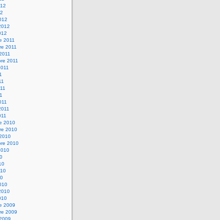
012
12
012
2012
012
e 2011
re 2011
 2011
bre 2011
2011
1
11
11
11
011
2011
011
re 2010
re 2010
 2010
bre 2010
2010
10
10
010
10
010
2010
010
re 2009
re 2009
 2009