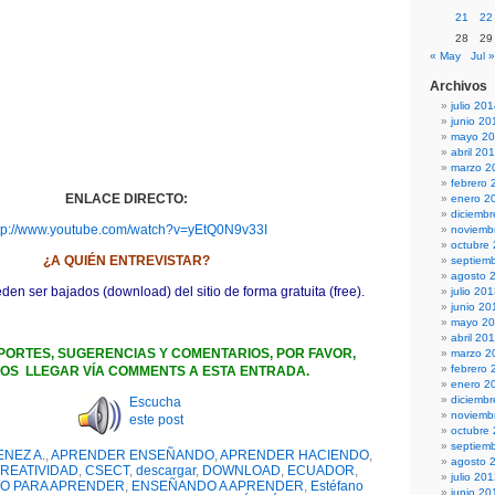
21
22
28
29
« May
Jul »
Archivos
julio 20
junio 20
mayo 2
abril 20
marzo 2
febrero 
ENLACE DIRECTO:
enero 2
diciemb
tp://www.youtube.com/watch?v=yEtQ0N9v33I
noviemb
octubre
¿A QUIÉN ENTREVISTAR?
septiem
agosto 
n ser bajados (download) del sitio de forma gratuita (free).
julio 20
junio 20
mayo 2
abril 20
PORTES, SUGERENCIAS Y COMENTARIOS, POR FAVOR,
marzo 2
febrero 
OS LLEGAR VÍA COMMENTS A ESTA ENTRADA.
enero 2
diciemb
Escucha
noviemb
este post
octubre
septiem
ENEZ A.
,
APRENDER ENSEÑANDO
,
APRENDER HACIENDO
,
agosto 
REATIVIDAD
,
CSECT
,
descargar
,
DOWNLOAD
,
ECUADOR
,
julio 20
O PARA APRENDER
,
ENSEÑANDO A APRENDER
,
Estéfano
junio 20