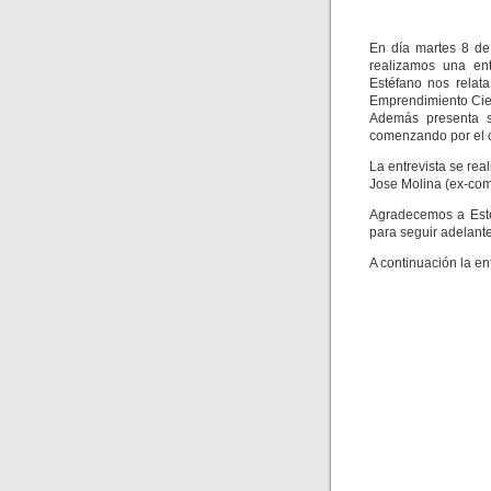
En día martes 8 de
realizamos una ent
Estéfano nos relat
Emprendimiento Cien
Además presenta s
comenzando por el
La entrevista se real
Jose Molina (ex-comp
Agradecemos a Esté
para seguir adelant
A continuación la ent