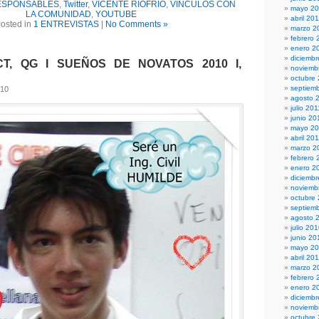
ESPONSABLES
,
Twitter
,
VICENTE RIOFRÍO
,
VÍNCULOS CON
mayo 2
LA COMUNIDAD
,
YOUTUBE
abril 20
osted in
1 ENTREVISTAS
|
No Comments »
marzo 2
febrero 
enero 2
diciembr
CT, QG I SUEÑOS DE NOVATOS 2010 I,
noviemb
octubre
septiem
010
agosto 
julio 201
junio 20
mayo 20
abril 20
marzo 2
febrero 
enero 2
diciemb
noviemb
octubre
septiem
agosto 
julio 20
junio 20
mayo 2
abril 20
marzo 2
febrero 
enero 2
diciemb
noviemb
octubre