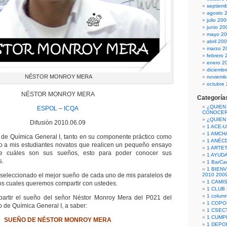
septiem
agosto 
julio 20
junio 20
mayo 2
abril 20
marzo 2
febrero 
enero 2
diciemb
NÉSTOR MONROY MERA
noviemb
octubre
NÉSTOR MONROY MERA
Categoría
¿QUIEN
ESPOL
–
ICQA
CONOCE
¿QUIEN
Difusión 2010.06.09
1 ACE-
1 AMCH
os de Química General I, tanto en su componente práctico como
1 ANÉC
icito a mis estudiantes novatos que realicen un pequeño ensayo
1 ARTE
re cuáles son sus sueños, esto para poder conocer sus
1 AYUD
s.
1 BarCa
1 BIEN
seleccionado el mejor sueño de cada uno de mis paralelos de
2010 200
1 CAMI
los cuales queremos compartir con ustedes.
1 CLUB
1 column
rtir el sueño del señor Néstor Monroy Mera del P021 del
1 COPO
 de Química General I, a saber:
1 CSECT
1 CUM
SUEÑO DE NÉSTOR MONROY MERA
1 DEPO