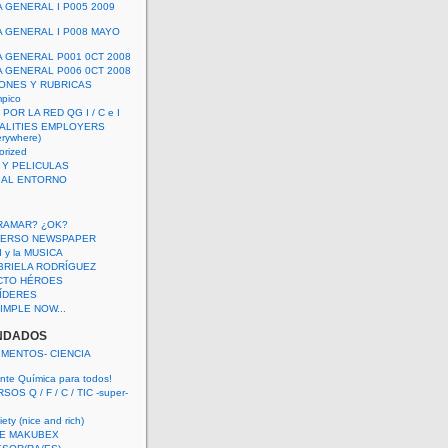
A GENERAL I P005 2009
A GENERAL I P008 MAYO
A GENERAL P001 0CT 2008
A GENERAL P006 0CT 2008
ONES Y RUBRICAS
mpico
POR LA RED QG I / C e I
ALITIES EMPLOYERS
rywhere)
orized
 Y PELICULAS
S AL ENTORNO
RAMAR? ¿OK?
VERSO NEWSPAPER
 I y la MUSICA
BRIELA RODRÍGUEZ
CTO HÉROES
 LÍDERES
IMPLE NOW...
NDADOS
IMENTOS- CIENCIA
nte Química para todos!
OS Q / F / C / TIC -super-
ety (nice and rich)
E MAKUBEX