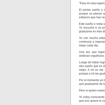
“Para mi vida esper
El primer sueño o 
porque yo pienso q
esfuerzo que han r
Este sueño o meta s
Yo escuche a un pro
graduarse es más di
Yo con mucho esfue
comenzar a mejorar
mejor cada día.
Una vez que logre
sintieran orgullosos
Luego de haber log
otro sueño que es d
mejor. A mí no me 
porque a mí me gusta
Por el momento yo n
que graduarme de la
Pero si quiero reali
Yo estoy consciente
que uno quiere lo c