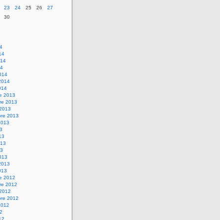
23
24
25
26
27
30
14
14
014
14
014
2014
014
re 2013
re 2013
 2013
bre 2013
2013
13
13
013
13
013
2013
013
re 2012
re 2012
 2012
bre 2012
2012
12
12