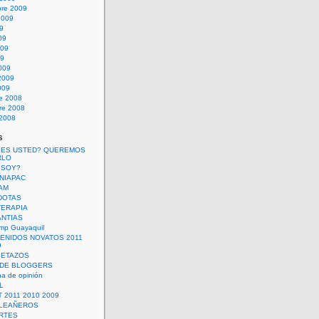
bre 2009
2009
09
09
009
09
009
2009
009
re 2008
re 2008
 2008
s
 ES USTED? QUEREMOS
RLO
 SOY?
UNIAPAC
AM
DOTAS
TERAPIA
ANTIAS
mp Guayaquil
VENIDOS NOVATOS 2011
9
SETAZOS
 DE BLOGGERS
a de opinión
L
 2011 2010 2009
PLEAÑEROS
RTES