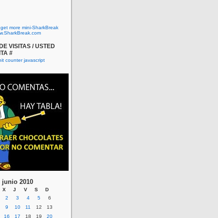
o get more mini-SharkBreak
w.SharkBreak.com
E VISITAS / USTED
ITA #
junio 2010
X
J
V
S
D
2
3
4
5
6
9
10
11
12
13
16
17
18
19
20