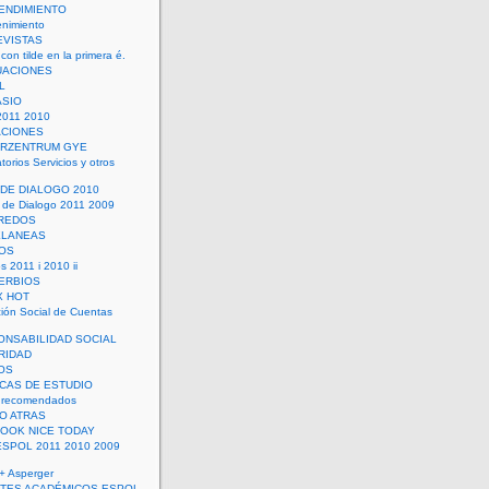
ENDIMIENTO
enimiento
EVISTAS
con tilde en la primera é.
UACIONES
L
ASIO
2011 2010
ACIONES
ERZENTRUM GYE
torios Servicios y otros
 DE DIALOGO 2010
 de Dialogo 2011 2009
CREDOS
ELANEAS
OS
s 2011 i 2010 ii
ERBIOS
X HOT
ión Social de Cuentas
ONSABILIDAD SOCIAL
RIDAD
OS
ICAS DE ESTUDIO
 recomendados
ÑO ATRAS
LOOK NICE TODAY
ESPOL 2011 2010 2009
+ Asperger
TES ACADÉMICOS ESPOL