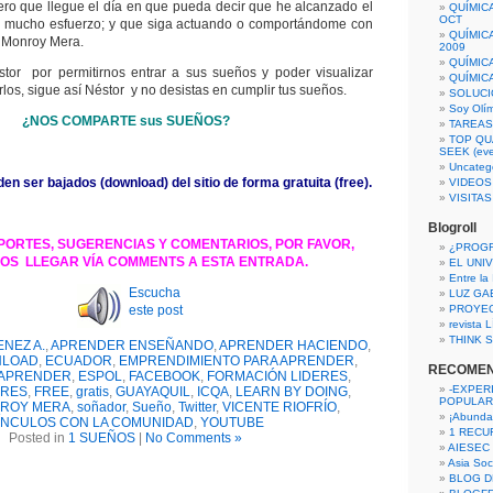
ero que llegue el día en que pueda decir que he alcanzado el
QUÍMIC
OCT
on mucho esfuerzo; y que siga actuando o comportándome con
QUÍMIC
r Monroy Mera.
2009
QUÍMIC
or por permitirnos entrar a sus sueños y poder visualizar
QUÍMIC
los, sigue así Néstor y no desistas en cumplir tus sueños.
SOLUCI
Soy Olí
¿NOS COMPARTE sus SUEÑOS?
TAREAS 
TOP QU
SEEK (eve
Uncateg
 ser bajados (download) del sitio de forma gratuita (free).
VIDEOS
VISITA
Blogroll
PORTES, SUGERENCIAS Y COMENTARIOS, POR FAVOR,
¿PROG
OS LLEGAR VÍA COMMENTS A ESTA ENTRADA.
EL UNI
Entre la
Escucha
LUZ GA
este post
PROYE
revista
THINK S
ENEZ A.
,
APRENDER ENSEÑANDO
,
APRENDER HACIENDO
,
LOAD
,
ECUADOR
,
EMPRENDIMIENTO PARA APRENDER
,
RECOME
 APRENDER
,
ESPOL
,
FACEBOOK
,
FORMACIÓN LIDERES
,
-EXPER
BRES
,
FREE
,
gratis
,
GUAYAQUIL
,
ICQA
,
LEARN BY DOING
,
POPULAR
ROY MERA
,
soñador
,
Sueño
,
Twitter
,
VICENTE RIOFRÍO
,
¡Abunda
ÍNCULOS CON LA COMUNIDAD
,
YOUTUBE
1 RECURS
Posted in
1 SUEÑOS
|
No Comments »
AIESEC
Asia Soci
BLOG D