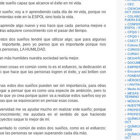
ste sueño capaz que alcance el éxito en mi vida.
CEC
CIENCIA
te sueño; voy a ir aprendiendo cada día de mi vida, porque no
OCT 2008
mientas este en la ESPOL sino toda la vida.
COLAB
FUERA E
CONFER
 aprende algo nuevo y eso hace que cada persona mejore o
ESPOL /
tras adquiere conocimiento con el pasar del tiempo.
CPQG I 
CPQG I
 estos dos sueños tendré que utilizar algo; que para algunas
CSECT 2
 importante, pero yo pienso que es importante porque nos
Cultura D
s personas, LA HUMILDAD.
CURIOS
CURSO P
ran más humildes nuestra sociedad sería mejor.
DESAFÍ
DOCUME
enen cosas en común como lo es el esfuerzo, la dedicación el
EMPREN
 lo que hace que las personas logren el éxito, y así brillen con
Encuent
FOMENT
HÉROES
I INVIT
nas estos dos sueños pueden ser sin importancia, para otras
Medio A
egar a pensar que es como una especie de ambición, pero lo
MESAS 
lo que yo crea porque quien va a realizar estos sueños soy yo
TÉRMINO
nas que se equivocaron en pensar esas cosas.
MÚSICA
NUEST
iversidad me va ayudar mucho en realizar este sueño; porque
PROFES
onocimiento; me ayudara en el sentido de que haciendo
PROFES
QUÍMIC
oyectos saque lo mejor de mí.
OCT
QUÍMIC
ntado lo común de estos dos sueños, como es el esfuerzo;
2009
ue las personas se vayan superando cada día más.
QUÍMIC
OCT