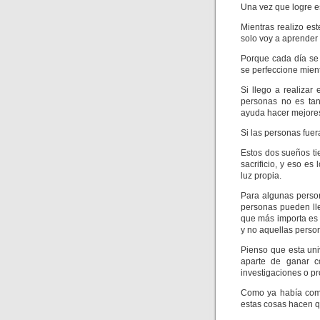
Una vez que logre e
Mientras realizo es
solo voy a aprender 
Porque cada día se
se perfeccione mien
Si llego a realizar
personas no es tan
ayuda hacer mejore
Si las personas fue
Estos dos sueños ti
sacrificio, y eso es
luz propia.
Para algunas perso
personas pueden ll
que más importa es 
y no aquellas perso
Pienso que esta un
aparte de ganar c
investigaciones o pr
Como ya había come
estas cosas hacen q