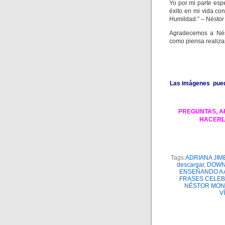
Yo por mi parte esp
éxito en mi vida c
Humildad.” – Nésto
Agradecemos a Nést
como piensa realizar
Las imágenes pueden
PREGUNTAS, A
HACERL
Tags:
ADRIANA JIM
descargar
,
DOWN
ENSEÑANDO A
FRASES CELE
NÉSTOR MON
V