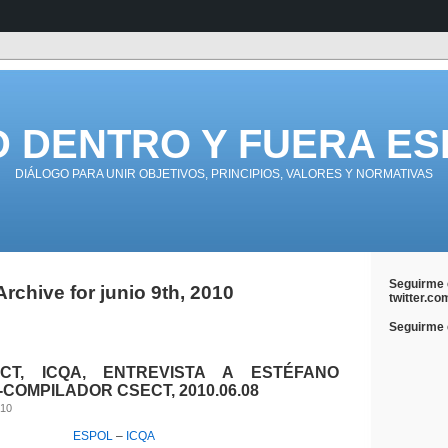
D DENTRO Y FUERA ES
DIÁLOGO PARA UNIR OBJETIVOS, PRINCIPIOS, VALORES Y NORMATIVAS
Seguirme 
Archive for junio 9th, 2010
twitter.co
Seguirme e
CT, ICQA, ENTREVISTA A ESTÉFANO
COMPILADOR CSECT, 2010.06.08
010
ESPOL
–
ICQA