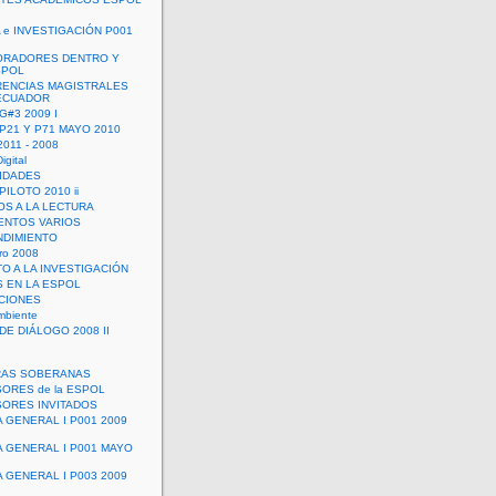
 e INVESTIGACIÓN P001
ORADORES DENTRO Y
SPOL
ENCIAS MAGISTRALES
 ECUADOR
G#3 2009 I
 P21 Y P71 MAYO 2010
011 - 2008
igital
IDADES
ILOTO 2010 ii
OS A LA LECTURA
NTOS VARIOS
DIMIENTO
ro 2008
O A LA INVESTIGACIÓN
 EN LA ESPOL
ACIONES
mbiente
DE DIÁLOGO 2008 II
RAS SOBERANAS
ORES de la ESPOL
ORES INVITADOS
A GENERAL I P001 2009
A GENERAL I P001 MAYO
A GENERAL I P003 2009