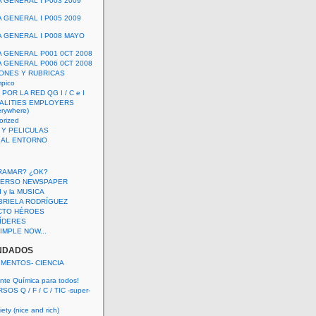
A GENERAL I P003 2009
A GENERAL I P005 2009
A GENERAL I P008 MAYO
A GENERAL P001 0CT 2008
A GENERAL P006 0CT 2008
ONES Y RUBRICAS
mpico
POR LA RED QG I / C e I
ALITIES EMPLOYERS
rywhere)
orized
 Y PELICULAS
S AL ENTORNO
RAMAR? ¿OK?
VERSO NEWSPAPER
 I y la MUSICA
BRIELA RODRÍGUEZ
CTO HÉROES
 LÍDERES
IMPLE NOW...
NDADOS
IMENTOS- CIENCIA
nte Química para todos!
OS Q / F / C / TIC -super-
ety (nice and rich)