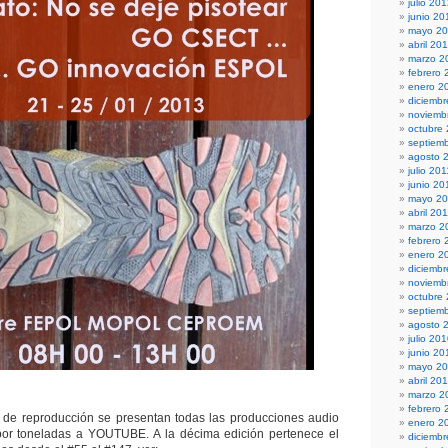
julio 20
junio 20
mayo 2
abril 20
marzo 2
febrero 
enero 2
diciembr
noviemb
octubre
septiem
agosto 
julio 201
junio 20
mayo 20
abril 20
marzo 2
febrero 
enero 2
diciemb
noviemb
octubre
septiem
agosto 
julio 20
junio 20
mayo 2
abril 20
marzo 2
febrero 
ta de reproducción se presentan todas las producciones audio
enero 2
por toneladas a YOUTUBE. A la décima edición pertenece el
diciemb