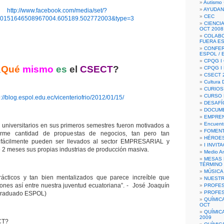
Autismo 
AYUDAN
http://www.facebook.com/media/set/?
CEC
10151646508967004.605189.502772003&type=3
CIENCIA
OCT 2008
COLAB
FUERA E
CONFER
ESPOL /
CPQG I 
¿
Qué
mismo
es
el
CSECT
?
CPQG I
CSECT 2
Cultura D
CURIOS
CURSO P
p://blog.espol.edu.ec/vicenteriofrio/2012/01/15/
DESAFÍ
DOCUME
EMPREN
Encuent
 universitarios en sus primeros semestres fueron motivados a
FOMENT
rme cantidad de propuestas de negocios, tan pero tan
HÉROES
e fácilmente pueden ser llevados al sector EMPRESARIAL y
I INVIT
2 meses sus propias industrias de producción masiva.
Medio A
MESAS 
TÉRMINO
MÚSICA
rácticos y tan bien mentalizados que parece increíble que
NUEST
iones así entre nuestra juventud ecuatoriana”. - José Joaquín
PROFES
PROFES
(graduado ESPOL)
QUÍMIC
OCT
QUÍMIC
2009
CT?