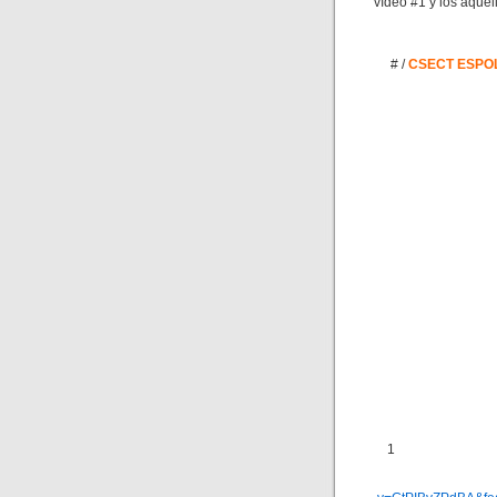
vídeo #1 y los aquel
# /
CSECT ESPO
1