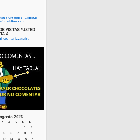
o get more mini-SharkBreak
w.SharkBreak.com
E VISITAS / USTED
ITA #
agosto 2026
X
J
V
S
D
1
2
5
6
7
8
9
12
13
14
15
16