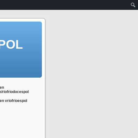
POL
en
m/riofriodocespol
n vriofrioespol