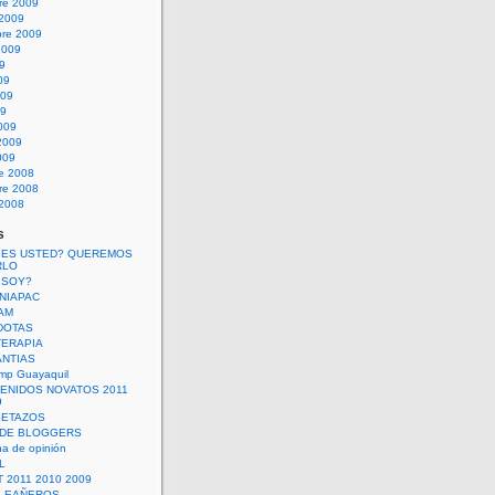
re 2009
 2009
bre 2009
2009
09
09
009
09
009
2009
009
re 2008
re 2008
 2008
s
 ES USTED? QUEREMOS
RLO
 SOY?
UNIAPAC
AM
DOTAS
TERAPIA
ANTIAS
mp Guayaquil
VENIDOS NOVATOS 2011
9
SETAZOS
 DE BLOGGERS
a de opinión
L
 2011 2010 2009
PLEAÑEROS