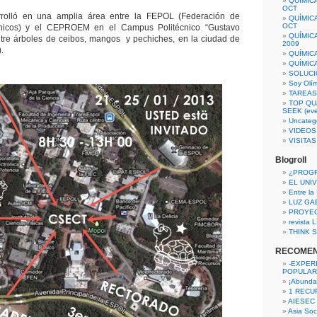
QUÍMIC
OCT
rrolló en una amplia área entre la FEPOL (Federación de
QUÍMIC
OCT
écnicos) y el CEPROEM en el Campus Politécnico “Gustavo
QUÍMIC
ntre árboles de ceibos, mangos y pechiches, en la ciudad de
2009
.
QUÍMIC
QUÍMIC
SOLUCI
Soy Olí
TAREAS 
TOP QU
SEEK (eve
Uncateg
VIDEOS
VISITA
Blogroll
¿PROG
EL UNI
Entre la
LUZ GA
PROYE
revista
THINK S
RECOME
-EXPER
POPULAR
¡Abunda
1 RECURS
AIESEC
Asia Soci