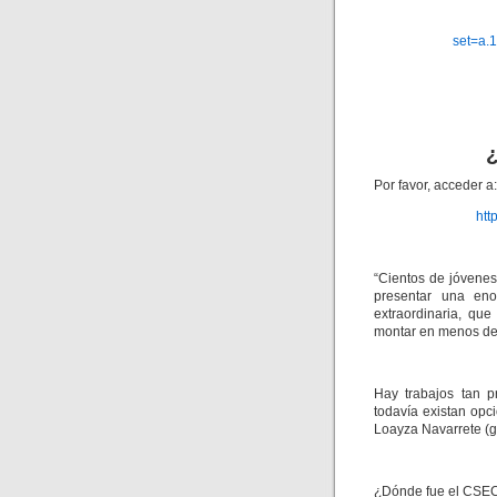
set=a.
Por favor, acceder a:
htt
“Cientos de jóvenes
presentar una eno
extraordinaria, qu
montar en menos de 
Hay trabajos tan p
todavía existan opc
Loayza Navarrete 
¿Dónde fue el CSE