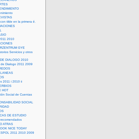
RTES
ENDIMIENTO
enimiento
EVISTAS
con tilde en la primera é.
UACIONES
L
ASIO
2011 2010
ACIONES
ERZENTRUM GYE
torios Servicios y otros
 DE DIALOGO 2010
 de Dialogo 2011 2009
CREDOS
ELANEAS
OS
s 2011 i 2010 ii
ERBIOS
X HOT
ión Social de Cuentas
ONSABILIDAD SOCIAL
RIDAD
OS
ICAS DE ESTUDIO
 recomendados
ÑO ATRAS
LOOK NICE TODAY
ESPOL 2011 2010 2009