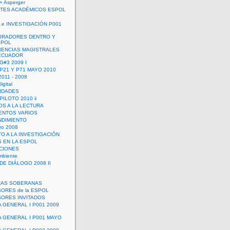
+ Asperger
TES ACADÉMICOS ESPOL
 e INVESTIGACIÓN P001
ORADORES DENTRO Y
SPOL
ENCIAS MAGISTRALES
 ECUADOR
G#3 2009 I
 P21 Y P71 MAYO 2010
011 - 2008
igital
IDADES
ILOTO 2010 ii
OS A LA LECTURA
NTOS VARIOS
DIMIENTO
ro 2008
O A LA INVESTIGACIÓN
 EN LA ESPOL
ACIONES
mbiente
DE DIÁLOGO 2008 II
RAS SOBERANAS
ORES de la ESPOL
ORES INVITADOS
A GENERAL I P001 2009
A GENERAL I P001 MAYO