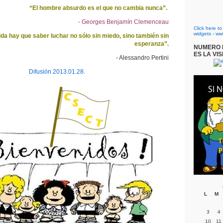
“El hombre absurdo es el que no cambia nunca”.
- Georges Benjamín Clemenceau
Click here t
widgets
-
ww
ida hay que saber luchar no sólo sin miedo, sino también sin
esperanza”.
NUMERO D
ES LA VIS
- Alessandro Pertini
Difusión 2013.01.28.
L
M
3
4
10
11