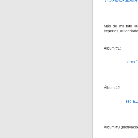
v=GtPIBvZPdBA&fe
Más de mil foto ilu
expertos, autoridad
Álbum #1:
set=a.
Álbum #2:
set=a.
Álbum #3 (motivaci