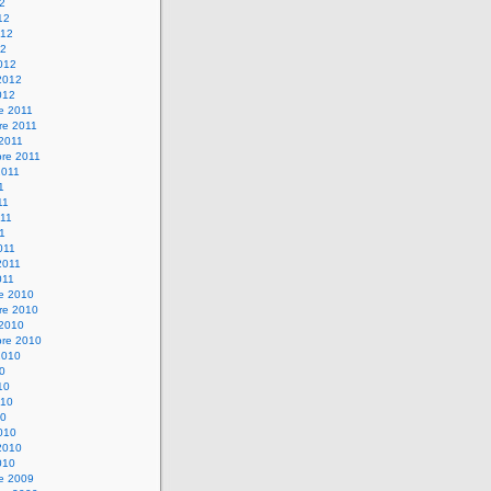
12
12
012
12
012
2012
012
e 2011
re 2011
 2011
bre 2011
2011
1
11
11
11
011
2011
011
re 2010
re 2010
 2010
bre 2010
2010
10
10
010
10
010
2010
010
re 2009