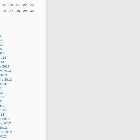
19
20
21
22
23
26
27
28
29
30
14
14
014
14
014
2014
014
re 2013
re 2013
 2013
bre 2013
2013
13
13
013
13
013
2013
013
re 2012
re 2012
 2012
bre 2012
2012