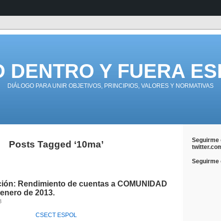
D DENTRO Y FUERA ES
DIÁLOGO PARA UNIR OBJETIVOS, PRINCIPIOS, VALORES Y NORMATIVAS
Seguirme 
Posts Tagged ‘10ma’
twitter.co
Seguirme e
ción: Rendimiento de cuentas a COMUNIDAD
 enero de 2013.
3
CSECT ESPOL