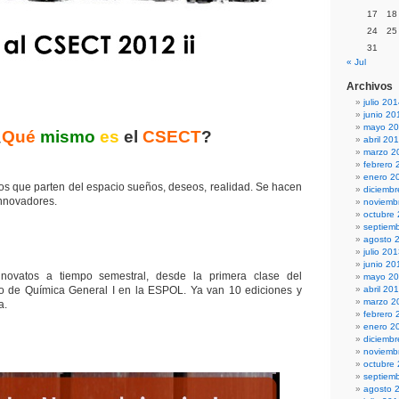
17
18
24
25
31
« Jul
Archivos
julio 20
junio 20
mayo 2
¿
Qué
mismo
es
el
CSECT
?
abril 20
marzo 2
febrero 
enero 2
s que parten del espacio sueños, deseos, realidad. Se hacen
diciemb
innovadores.
noviemb
octubre
septiem
agosto 
julio 20
junio 20
novatos a tiempo semestral, desde la primera clase del
mayo 2
o de Química General I en la ESPOL. Ya van 10 ediciones y
abril 20
marzo 2
a.
febrero 
enero 2
diciemb
noviemb
octubre
septiem
agosto 