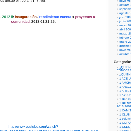
los desde el #55 al #147, ver:
noviemb
octubre
septiem
agosto 
L
2012 ii
:
Inauguración
/
rendimiento cuenta
x
proyectos a
julio 20
comunidad
, 2013.01.21-25.
junio 20
mayo 2
abril 20
marzo 2
febrero 
enero 2
diciemb
noviemb
octubre
Categoría
¿QUIEN
CONOCE
¿QUIEN
1 ACE-
1 AMCH
1 ANÉC
1 ARTE
1 AYUD
1 BarCa
1 BIEN
2010 200
1 CAMI
1 CLUB
1 column
1 COPO
http://www.youtube.com/watch?
1 CSECT
1 CUM