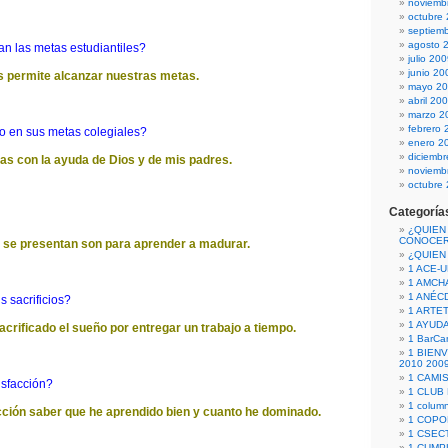
noviemb
octubre
septiem
agosto 
n las metas estudiantiles?
julio 20
junio 20
os permite alcanzar nuestras metas.
mayo 2
abril 20
marzo 2
febrero 
 en sus metas colegiales?
enero 2
diciemb
as con la ayuda de Dios y de mis padres.
noviemb
octubre
Categoría
¿QUIEN
CONOCE
 se presentan son para aprender a madurar.
¿QUIEN
1 ACE-
1 AMCH
1 ANÉC
 sacrificios?
1 ARTE
1 AYUD
rificado el sueño por entregar un trabajo a tiempo.
1 BarCa
1 BIEN
2010 200
1 CAMI
isfacción?
1 CLUB
1 column
cción saber que he aprendido bien y cuanto he dominado.
1 COPO
1 CSECT
1 CUM