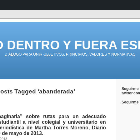
D DENTRO Y FUERA ES
DIÁLOGO PARA UNIR OBJETIVOS, PRINCIPIOS, VALORES Y NORMATIVAS
Seguirme 
osts Tagged ‘abanderada’
twitter.co
Seguirme e
imaginaria” sobre rutas para un adecuado
diantil a nivel colegial y universitario en
eriodística de Martha Torres Moreno, Diario
0 de mayo de 2013.
 2013