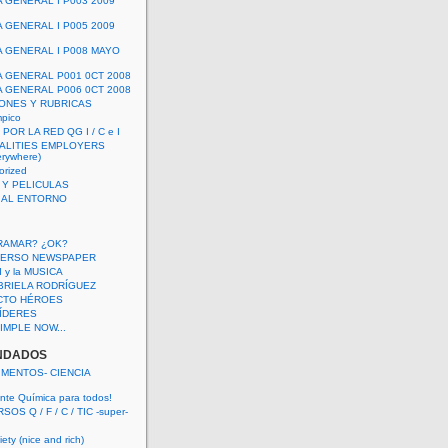
A GENERAL I P003 2009
A GENERAL I P005 2009
A GENERAL I P008 MAYO
A GENERAL P001 0CT 2008
A GENERAL P006 0CT 2008
ONES Y RUBRICAS
mpico
POR LA RED QG I / C e I
ALITIES EMPLOYERS
rywhere)
orized
 Y PELICULAS
S AL ENTORNO
RAMAR? ¿OK?
VERSO NEWSPAPER
 I y la MUSICA
BRIELA RODRÍGUEZ
CTO HÉROES
 LÍDERES
IMPLE NOW...
NDADOS
IMENTOS- CIENCIA
nte Química para todos!
OS Q / F / C / TIC -super-
ety (nice and rich)