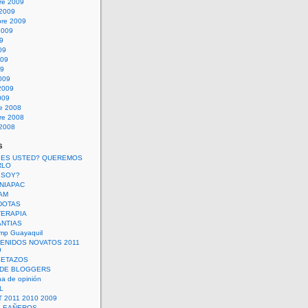
re 2009
 2009
bre 2009
2009
09
09
009
09
009
2009
009
re 2008
re 2008
 2008
s
 ES USTED? QUEREMOS
RLO
 SOY?
UNIAPAC
AM
DOTAS
TERAPIA
ANTIAS
mp Guayaquil
VENIDOS NOVATOS 2011
9
SETAZOS
 DE BLOGGERS
a de opinión
L
 2011 2010 2009
PLEAÑEROS