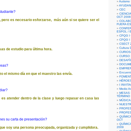
Autismo 
AYUDAN
CEC
studiante?
CIENCIA
OCT 2008
l, pero es necesario esforzarse, más aún si se quiere ser el
COLAB
FUERA E
CONFER
ESPOL /
CPQG I 
CPQG I
CSECT 2
Cultura D
as de estudio para última hora.
CURIOS
CURSO P
DESAFÍ
DOCUME
areas?
EMPREN
Encuent
izo el mismo día en que el maestro las envía.
FOMENT
HÉROES
I INVIT
Medio A
diar?
MESAS 
TÉRMINO
s es atender dentro de la clase y luego repasar en casa las
MÚSICA
NUEST
PROFES
PROFES
QUÍMIC
ones su carta de presentación?
OCT
QUÍMIC
ue soy una persona preocupada, organizada y cumplidora.
2009