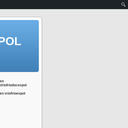
POL
en
m/riofriodocespol
n vriofrioespol