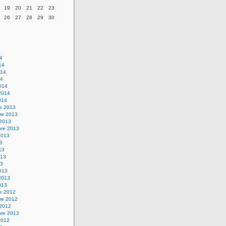
19
20
21
22
23
26
27
28
29
30
14
14
014
14
014
2014
014
re 2013
re 2013
 2013
bre 2013
2013
13
13
013
13
013
2013
013
re 2012
re 2012
 2012
bre 2012
2012