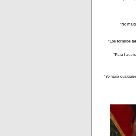
“No malga
“Los tornillos t
“Para hacers
"Yo haría cualquie