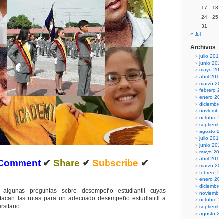
17
18
24
25
31
« Jul
Archivos
julio 20
junio 20
mayo 2
abril 20
marzo 2
febrero 
enero 2
diciemb
noviemb
octubre
septiem
agosto 
julio 20
junio 20
mayo 2
abril 20
Comment
✔
Share
✔
Subscribe
✔
marzo 2
febrero 
enero 2
diciemb
 algunas preguntas sobre desempeño estudiantil cuyas
noviemb
tacan las rutas para un adecuado desempeño estudiantil a
octubre
rsitario.
septiem
agosto 