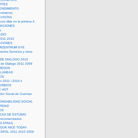
RTES
ENDIMIENTO
enimiento
EVISTAS
con tilde en la primera é.
UACIONES
L
ASIO
2011 2010
ACIONES
ERZENTRUM GYE
torios Servicios y otros
 DE DIALOGO 2010
 de Dialogo 2011 2009
CREDOS
ELANEAS
OS
s 2011 i 2010 ii
ERBIOS
X HOT
ión Social de Cuentas
ONSABILIDAD SOCIAL
RIDAD
OS
ICAS DE ESTUDIO
 recomendados
ÑO ATRAS
LOOK NICE TODAY
ESPOL 2011 2010 2009