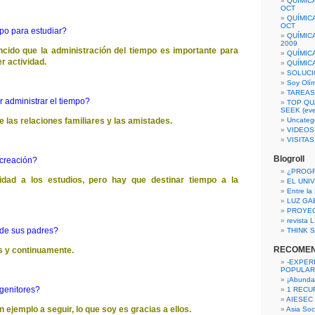
QUÍMIC
OCT
QUÍMIC
OCT
po para estudiar?
QUÍMIC
2009
ido que la administración del tiempo es importante para
QUÍMIC
r actividad.
QUÍMIC
SOLUCI
Soy Olí
TAREAS 
r administrar el tiempo?
TOP QU
SEEK (eve
de las relaciones familiares y las amistades.
Uncateg
VIDEOS
VISITA
Blogroll
ecreación?
¿PROG
idad a los estudios, pero hay que destinar tiempo a la
EL UNI
Entre la
LUZ GA
PROYE
revista
 de sus padres?
THINK S
RECOME
s y continuamente.
-EXPER
POPULAR
¡Abunda
genitores?
1 RECURS
AIESEC
 ejemplo a seguir, lo que soy es gracias a ellos.
Asia Soci