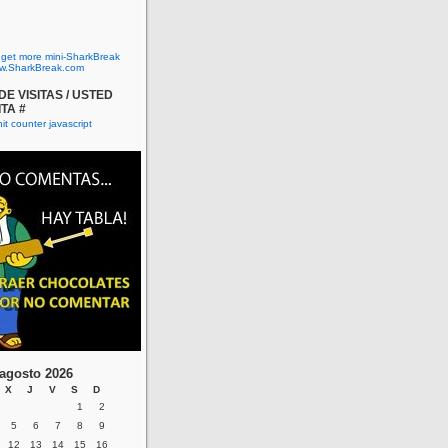
o get more mini-SharkBreak
w.SharkBreak.com
E VISITAS / USTED
ITA #
agosto 2026
X
J
V
S
D
1
2
5
6
7
8
9
12
13
14
15
16