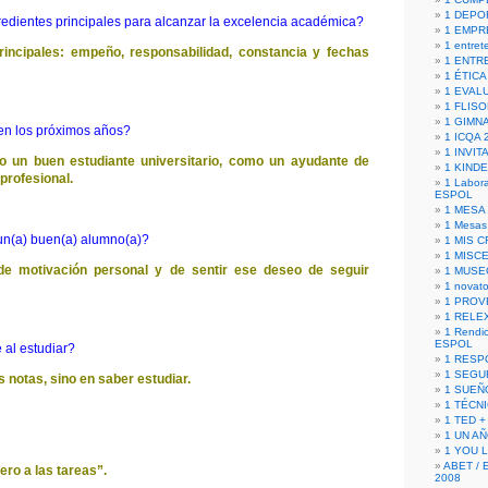
1 DEPO
redientes principales para alcanzar la excelencia académica?
1 EMPR
1 entret
rincipales: empeño, responsabilidad, constancia y fechas
1 ENTR
1 ÉTICA 
1 EVAL
1 FLISO
1 GIMN
en los próximos años?
1 ICQA 
1 INVIT
 un buen estudiante universitario, como un ayudante de
1 KIND
 profesional.
1 Labora
ESPOL
1 MESA
1 Mesas
un(a) buen(a) alumno(a)?
1 MIS 
1 MISC
de motivación personal y de sentir ese deseo de seguir
1 MUSE
1 novato
1 PROV
1 RELE
1 Rendic
ESPOL
 al estudiar?
1 RESP
1 SEGU
 notas, sino en saber estudiar.
1 SUEÑ
1 TÉCN
1 TED +
1 UN A
1 YOU 
ABET / 
ro a las tareas”.
2008