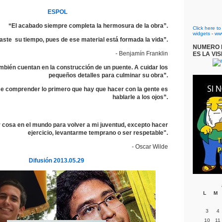
ESPOL
“El acabado siempre completa la hermosura de la obra”.
Click here t
widgets
-
ww
ste su tiempo, pues de ese material está formada la vida”.
NUMERO D
- Benjamín Franklin
ES LA VIS
ambién cuentan en la construcción de un puente. A cuidar los
pequeños detalles para culminar su obra”.
e comprender lo primero que hay que hacer con la gente es
hablarle a los ojos”.
r cosa en el mundo para volver a mi juventud, excepto hacer
ejercicio, levantarme temprano o ser respetable".
- Oscar Wilde
Difusión 2013.05.29
L
M
3
4
10
11