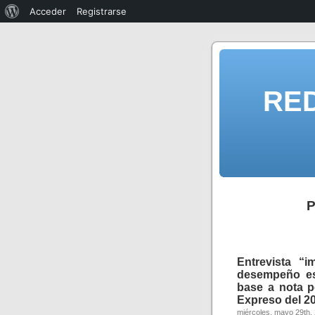
Acceder
Registrarse
RE
P
Entrevista “
desempeño estu
base a nota p
Expreso del 2
miércoles, mayo 29th,