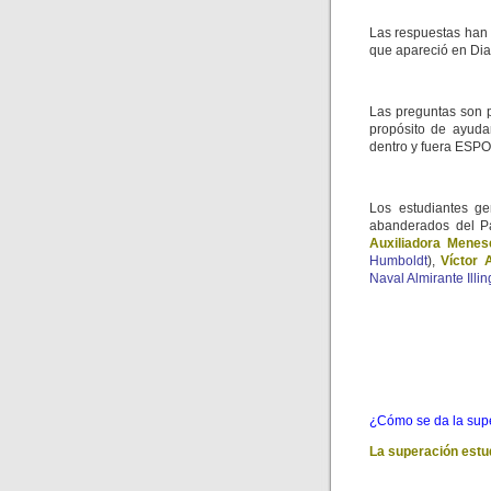
Las respuestas han 
que apareció en Dia
Las preguntas son p
propósito de ayudar
dentro y fuera ESPO
Los estudiantes ge
abanderados del Pa
Auxiliadora Mene
Humboldt
),
Víctor 
Naval Almirante Illi
¿Cómo se da la supe
La superación estu