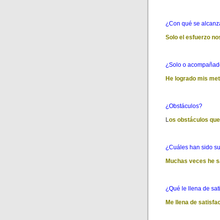
¿Con qué se alcanza
Solo el esfuerzo n
¿Solo o acompañado
He logrado mis met
¿Obstáculos?
L
os obstáculos que
¿Cuáles han sido sus
Muchas veces he sac
¿Qué le llena de sat
Me llena de satisfa