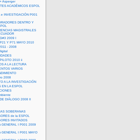
+ Asperger
TES ACADÉMICOS ESPOL
 e INVESTIGACIÓN P001
ORADORES DENTRO Y
SPOL
ENCIAS MAGISTRALES
 ECUADOR
G#3 2009 I
 P21 Y P71 MAYO 2010
011 - 2008
igital
IDADES
ILOTO 2010 ii
OS A LA LECTURA
NTOS VARIOS
DIMIENTO
ro 2008
O A LA INVESTIGACIÓN
 EN LA ESPOL
ACIONES
mbiente
DE DIÁLOGO 2008 II
RAS SOBERANAS
ORES de la ESPOL
ORES INVITADOS
A GENERAL I P001 2009
A GENERAL I P001 MAYO