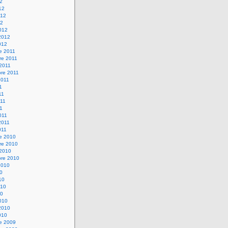
12
12
012
12
012
2012
012
e 2011
re 2011
 2011
bre 2011
2011
1
11
11
11
011
2011
011
re 2010
re 2010
 2010
bre 2010
2010
10
10
010
10
010
2010
010
re 2009