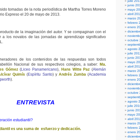
julio 20
junio 20
sido tomadas de la nota periodística de Martha Torres Moreno
mayo 2
rio Expreso el 20 de mayo de 2013.
abril 20
marzo 2
febrero 
enero 2
roducto de la imaginación del autor. Y se compaginan con el
diciembr
noviemb
 a los novatos de las jornadas de aprendizaje significativo
octubre
L.
septiem
agosto 
julio 201
junio 20
neradores de los contenidos de las respuestas son todos
mayo 20
bellón Nacional de sus respectivos colegios, a saber:
Ma.
abril 20
ses Gómez
(
Liceo Panamericano
),
Hans Witte Paz
(
Alemán
marzo 2
Alcívar Quimís
(
Espíritu Santo
) y
Andrés Zumba
(
Academia
febrero 
ngworth
).
enero 2
diciemb
noviemb
octubre
septiem
ENTREVISTA
agosto 
julio 20
junio 20
mayo 2
abril 20
ración estudiantil?
marzo 2
febrero 
diantil es una suma de esfuerzo y dedicación.
enero 2
diciemb