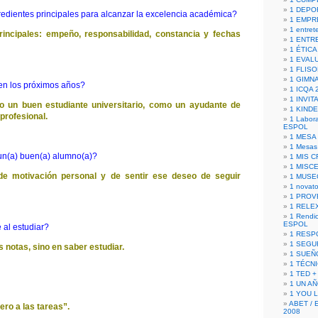
1 DEPO
redientes principales para alcanzar la excelencia académica?
1 EMPR
1 entret
rincipales: empeño, responsabilidad, constancia y fechas
1 ENTR
1 ÉTICA 
1 EVAL
1 FLISO
1 GIMN
en los próximos años?
1 ICQA 
1 INVIT
 un buen estudiante universitario, como un ayudante de
1 KIND
 profesional.
1 Labora
ESPOL
1 MESA
1 Mesas
un(a) buen(a) alumno(a)?
1 MIS 
1 MISC
de motivación personal y de sentir ese deseo de seguir
1 MUSE
1 novato
1 PROV
1 RELE
1 Rendic
ESPOL
 al estudiar?
1 RESP
1 SEGU
 notas, sino en saber estudiar.
1 SUEÑ
1 TÉCN
1 TED +
1 UN A
1 YOU 
ABET / 
ro a las tareas”.
2008