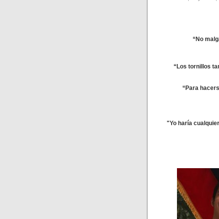
“No malga
“Los tornillos t
“Para hacers
"Yo haría cualquie