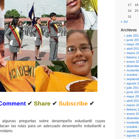
17
18
24
25
31
« Jul
Archivos
julio 20
junio 20
mayo 2
abril 20
marzo 2
febrero 
enero 2
diciemb
noviemb
octubre
septiem
agosto 
julio 20
junio 20
mayo 2
abril 20
Comment
✔
Share
✔
Subscribe
✔
marzo 2
febrero 
enero 2
diciemb
 algunas preguntas sobre desempeño estudiantil cuyas
noviemb
tacan las rutas para un adecuado desempeño estudiantil a
octubre
rsitario.
septiem
agosto 