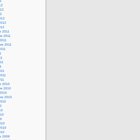
12
12
012
12
012
2012
012
e 2011
re 2011
 2011
bre 2011
2011
1
11
11
11
011
2011
011
re 2010
re 2010
 2010
bre 2010
2010
10
10
010
10
010
2010
010
re 2009