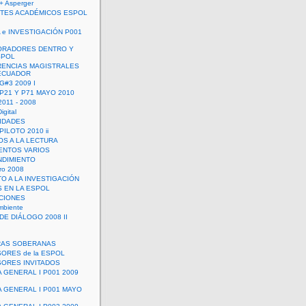
+ Asperger
TES ACADÉMICOS ESPOL
 e INVESTIGACIÓN P001
ORADORES DENTRO Y
SPOL
ENCIAS MAGISTRALES
 ECUADOR
G#3 2009 I
 P21 Y P71 MAYO 2010
011 - 2008
igital
IDADES
ILOTO 2010 ii
OS A LA LECTURA
NTOS VARIOS
DIMIENTO
ro 2008
O A LA INVESTIGACIÓN
 EN LA ESPOL
ACIONES
mbiente
DE DIÁLOGO 2008 II
RAS SOBERANAS
ORES de la ESPOL
ORES INVITADOS
A GENERAL I P001 2009
A GENERAL I P001 MAYO