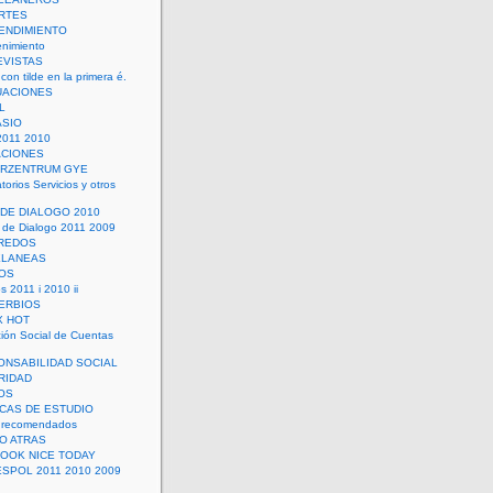
RTES
ENDIMIENTO
enimiento
EVISTAS
con tilde en la primera é.
UACIONES
L
ASIO
2011 2010
ACIONES
ERZENTRUM GYE
torios Servicios y otros
 DE DIALOGO 2010
 de Dialogo 2011 2009
CREDOS
ELANEAS
OS
s 2011 i 2010 ii
ERBIOS
X HOT
ión Social de Cuentas
ONSABILIDAD SOCIAL
RIDAD
OS
ICAS DE ESTUDIO
 recomendados
ÑO ATRAS
LOOK NICE TODAY
ESPOL 2011 2010 2009