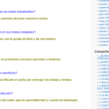
noviemb
octubre
septiem
agosto 
n las metas estudiantiles?
julio 20
junio 20
os permite alcanzar nuestras metas.
mayo 2
abril 20
marzo 2
febrero 
 en sus metas colegiales?
enero 2
diciemb
as con la ayuda de Dios y de mis padres.
noviemb
octubre
Categoría
¿QUIEN
CONOCE
 se presentan son para aprender a madurar.
¿QUIEN
1 ACE-
1 AMCH
1 ANÉC
 sacrificios?
1 ARTE
1 AYUD
rificado el sueño por entregar un trabajo a tiempo.
1 BarCa
1 BIEN
2010 200
1 CAMI
isfacción?
1 CLUB
1 column
cción saber que he aprendido bien y cuanto he dominado.
1 COPO
1 CSECT
1 CUM