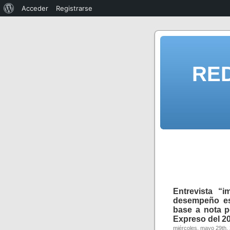
Acceder
Registrarse
RE
Entrevista “
desempeño estu
base a nota p
Expreso del 2
miércoles, mayo 29th,