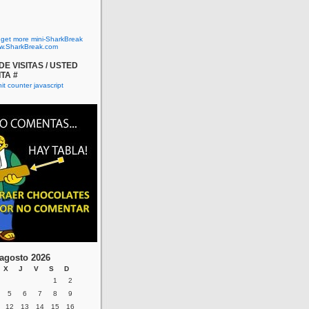
o get more mini-SharkBreak
w.SharkBreak.com
E VISITAS / USTED
ITA #
agosto 2026
X
J
V
S
D
1
2
5
6
7
8
9
12
13
14
15
16