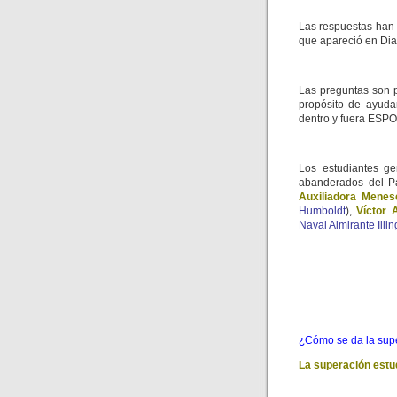
Las respuestas han 
que apareció en Dia
Las preguntas son p
propósito de ayudar
dentro y fuera ESPO
Los estudiantes ge
abanderados del Pa
Auxiliadora Mene
Humboldt
),
Víctor 
Naval Almirante Illi
¿Cómo se da la supe
La superación estu