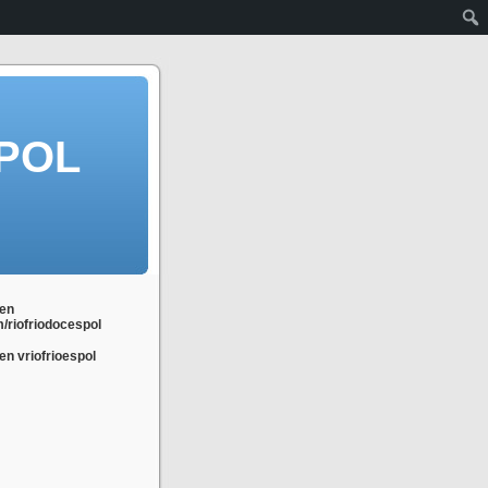
POL
en
m/riofriodocespol
n vriofrioespol