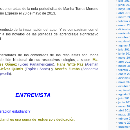
julio 20
junio 20
sido tomadas de la nota periodística de Martha Torres Moreno
mayo 2
rio Expreso el 20 de mayo de 2013.
abril 20
marzo 2
febrero 
enero 2
roducto de la imaginación del autor. Y se compaginan con el
diciembr
noviemb
 a los novatos de las jornadas de aprendizaje significativo
octubre
L.
septiem
agosto 
julio 201
junio 20
neradores de los contenidos de las respuestas son todos
mayo 20
bellón Nacional de sus respectivos colegios, a saber:
Ma.
abril 20
ses Gómez
(
Liceo Panamericano
),
Hans Witte Paz
(
Alemán
marzo 2
Alcívar Quimís
(
Espíritu Santo
) y
Andrés Zumba
(
Academia
febrero 
ngworth
).
enero 2
diciemb
noviemb
octubre
septiem
ENTREVISTA
agosto 
julio 20
junio 20
mayo 2
abril 20
ración estudiantil?
marzo 2
febrero 
diantil es una suma de esfuerzo y dedicación.
enero 2
diciemb