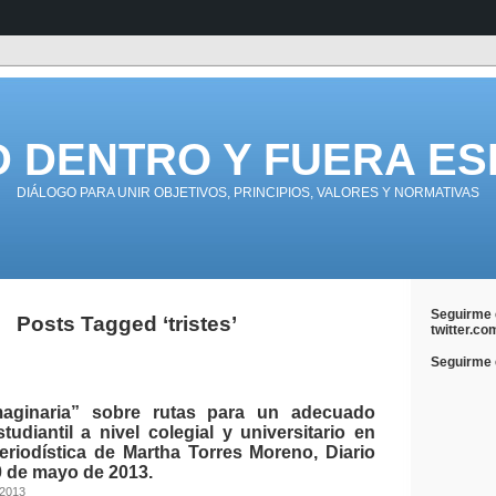
D DENTRO Y FUERA ES
DIÁLOGO PARA UNIR OBJETIVOS, PRINCIPIOS, VALORES Y NORMATIVAS
Seguirme 
Posts Tagged ‘tristes’
twitter.co
Seguirme e
imaginaria” sobre rutas para un adecuado
diantil a nivel colegial y universitario en
eriodística de Martha Torres Moreno, Diario
0 de mayo de 2013.
 2013