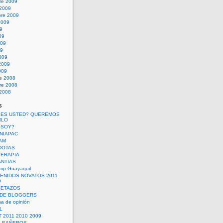
re 2009
 2009
bre 2009
2009
09
09
009
09
009
2009
009
re 2008
re 2008
 2008
s
 ES USTED? QUEREMOS
RLO
 SOY?
UNIAPAC
AM
DOTAS
TERAPIA
ANTIAS
mp Guayaquil
VENIDOS NOVATOS 2011
9
SETAZOS
 DE BLOGGERS
a de opinión
L
 2011 2010 2009
PLEAÑEROS