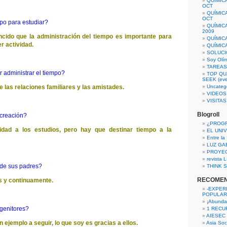
QUÍMIC
OCT
QUÍMIC
OCT
po para estudiar?
QUÍMIC
2009
ido que la administración del tiempo es importante para
QUÍMIC
r actividad.
QUÍMIC
SOLUCI
Soy Olí
TAREAS 
r administrar el tiempo?
TOP QU
SEEK (eve
de las relaciones familiares y las amistades.
Uncateg
VIDEOS
VISITA
Blogroll
ecreación?
¿PROG
idad a los estudios, pero hay que destinar tiempo a la
EL UNI
Entre la
LUZ GA
PROYE
revista
 de sus padres?
THINK S
RECOME
s y continuamente.
-EXPER
POPULAR
¡Abunda
genitores?
1 RECURS
AIESEC
 ejemplo a seguir, lo que soy es gracias a ellos.
Asia Soci