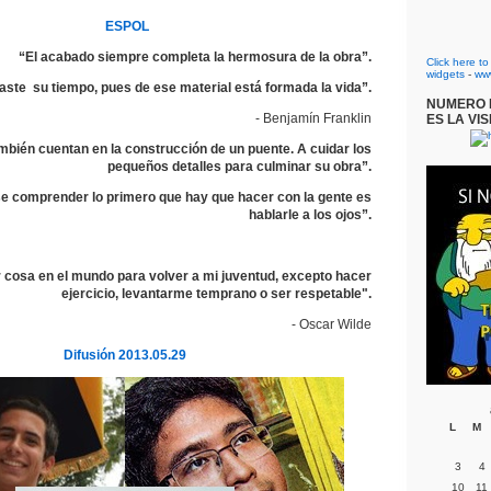
ESPOL
“El acabado siempre completa la hermosura de la obra”.
Click here t
widgets
-
ww
ste su tiempo, pues de ese material está formada la vida”.
NUMERO D
- Benjamín Franklin
ES LA VIS
ambién cuentan en la construcción de un puente. A cuidar los
pequeños detalles para culminar su obra”.
e comprender lo primero que hay que hacer con la gente es
hablarle a los ojos”.
r cosa en el mundo para volver a mi juventud, excepto hacer
ejercicio, levantarme temprano o ser respetable".
- Oscar Wilde
Difusión 2013.05.29
L
M
3
4
10
11