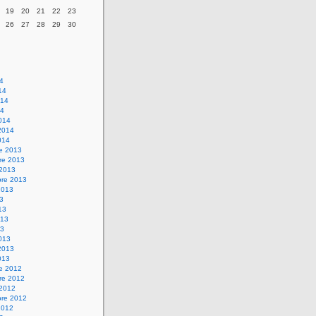
19
20
21
22
23
26
27
28
29
30
14
14
014
14
014
2014
014
re 2013
re 2013
 2013
bre 2013
2013
13
13
013
13
013
2013
013
re 2012
re 2012
 2012
bre 2012
2012