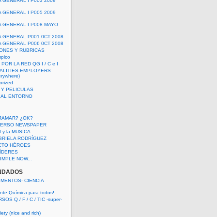
A GENERAL I P003 2009
A GENERAL I P005 2009
A GENERAL I P008 MAYO
A GENERAL P001 0CT 2008
A GENERAL P006 0CT 2008
ONES Y RUBRICAS
mpico
POR LA RED QG I / C e I
ALITIES EMPLOYERS
rywhere)
orized
 Y PELICULAS
S AL ENTORNO
RAMAR? ¿OK?
VERSO NEWSPAPER
 I y la MUSICA
BRIELA RODRÍGUEZ
CTO HÉROES
 LÍDERES
IMPLE NOW...
NDADOS
IMENTOS- CIENCIA
nte Química para todos!
OS Q / F / C / TIC -super-
ety (nice and rich)