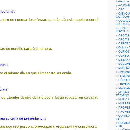
Autismo 
AYUDAN
CEC
studiante?
CIENCIA
OCT 2008
l, pero es necesario esforzarse, más aún si se quiere ser el
COLAB
FUERA E
CONFER
ESPOL /
CPQG I 
CPQG I
CSECT 2
Cultura D
as de estudio para última hora.
CURIOS
CURSO P
DESAFÍ
DOCUME
areas?
EMPREN
Encuent
izo el mismo día en que el maestro las envía.
FOMENT
HÉROES
I INVIT
Medio A
diar?
MESAS 
TÉRMINO
s es atender dentro de la clase y luego repasar en casa las
MÚSICA
NUEST
PROFES
PROFES
QUÍMIC
ones su carta de presentación?
OCT
QUÍMIC
ue soy una persona preocupada, organizada y cumplidora.
2009