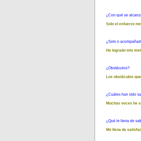
¿Con qué se alcanza
Solo el esfuerzo n
¿Solo o acompañado
He logrado mis met
¿Obstáculos?
L
os obstáculos que
¿Cuáles han sido sus
Muchas veces he sac
¿Qué le llena de sat
Me llena de satisfa