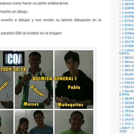
expuso como hacer un jabón antibacterial.
1 DEPO
1 EMPR
 enseño un dibujo.
1 entret
1 ENTR
 enseño a dibujar y nos mostro su talento dibujando en la
1 ÉTICA 
1 EVAL
1 FLISO
 paralelo 008 se ilustran en la imagen:
1 GIMN
1 ICQA 
1 INVIT
1 KIND
1 Labora
ESPOL
1 MESA
1 Mesas
1 MIS 
1 MISC
1 MUSE
1 novato
1 PROV
1 RELE
1 Rendic
ESPOL
1 RESP
1 SEGU
1 SUEÑ
1 TÉCN
1 TED +
1 UN A
1 YOU 
ABET / 
2008