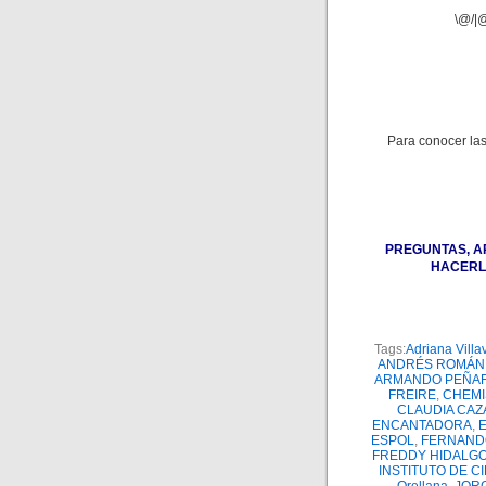
\@/|@
Para conocer las
PREGUNTAS, A
HACERL
Tags:
Adriana Villa
ANDRÉS ROMÁN
ARMANDO PEÑAF
FREIRE
,
CHEMI
CLAUDIA CA
ENCANTADORA
,
ESPOL
,
FERNAND
FREDDY HIDALG
INSTITUTO DE C