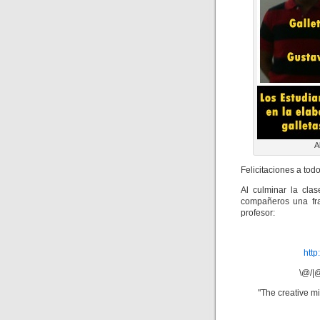
A
Felicitaciones a tod
Al culminar la clas
compañeros una fra
profesor:
htt
\@/|@
"The creative mi