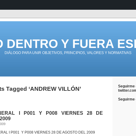
D DENTRO Y FUERA ES
DIÁLOGO PARA UNIR OBJETIVOS, PRINCIPIOS, VALORES Y NORMATIVAS
Seguirme 
ts Tagged ‘ANDREW VILLÓN’
twitter.co
Seguirme e
NERAL I P001 Y P008 VIERNES 28 DE
2009
2009
RAL I P001 Y P008 VIERNES 28 DE AGOSTO DEL 2009