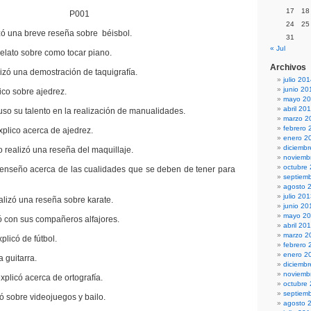
17
18
P001
24
25
zó una breve reseña sobre béisbol.
31
« Jul
relato sobre como tocar piano.
Archivos
zó una demostración de taquigrafía.
julio 20
junio 20
ico sobre ajedrez.
mayo 2
abril 20
o su talento en la realización de manualidades.
marzo 2
febrero 
plico acerca de ajedrez.
enero 2
diciemb
o realizó una reseña del maquillaje.
noviemb
octubre
 enseño acerca de las cualidades que se deben de tener para
septiem
agosto 
julio 20
alizó una reseña sobre karate.
junio 20
mayo 2
ó con sus compañeros alfajores.
abril 20
marzo 2
plicó de fútbol.
febrero 
enero 2
 guitarra.
diciemb
noviemb
plicó acerca de ortografía.
octubre
septiem
 sobre videojuegos y bailo.
agosto 