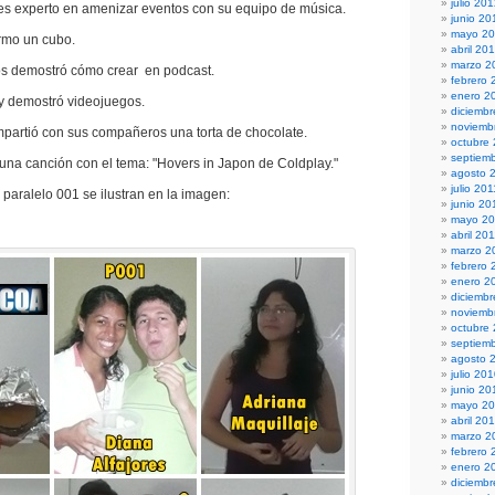
julio 20
es experto en amenizar eventos con su equipo de música.
junio 20
mayo 2
rmo un cubo.
abril 20
marzo 2
s demostró cómo crear en podcast.
febrero 
enero 2
 y demostró videojuegos.
diciembr
noviemb
partió con sus compañeros una torta de chocolate.
octubre
septiem
 una canción con el tema: "Hovers in Japon de Coldplay."
agosto 
julio 201
 paralelo 001 se ilustran en la imagen:
junio 20
mayo 20
abril 20
marzo 2
febrero 
enero 2
diciemb
noviemb
octubre
septiem
agosto 
julio 20
junio 20
mayo 2
abril 20
marzo 2
febrero 
enero 2
diciemb