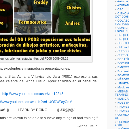
Autismo 
AYUDAN
CEC
CIENCIA
OCT 2008
COLAB
FUERA E
CONFER
ESPOL /
CPQG I 
CPQG I
CSECT 2
Cultura D
CURIOS
CURSO P
lgunos talentos estudiantiles del P008 2009.08.28
DESAFÍ
DOCUME
EMPREN
os, excelentes e inspiradoras presentaciones.
Encuent
FOMENT
e, la Srta. Adriana Villavicencio Jara (P001) expreso a sus
HÉROES
se célebre de Anna Freud. Apreciar video en el canal del
I INVIT
Medio A
MESAS 
http://www.youtube.com/user/vart12345
TÉRMINO
MÚSICA
p://www.youtube.com/watch?v=UUODWBryOnM
NUEST
PROFES
#€¬[{..........LEARN BY DOING...........}]¬€#@|\@/
PROFES
QUÍMIC
nds are known to be able to survive any things of bad training."
OCT
QUÍMIC
2009
- Anna Freud