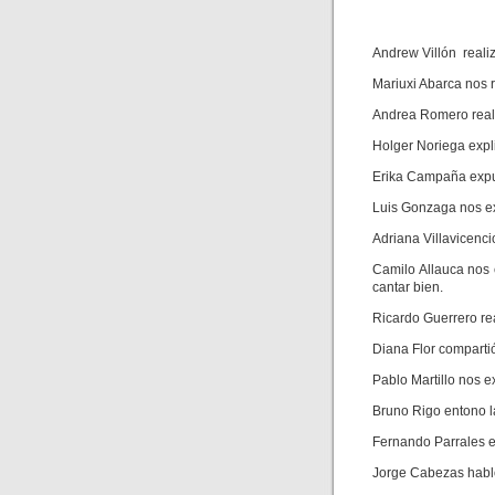
Andrew Villón reali
Mariuxi Abarca nos 
Andrea Romero reali
Holger Noriega expl
Erika Campaña expus
Luis Gonzaga nos ex
Adriana Villavicenci
Camilo Allauca nos
cantar bien.
Ricardo Guerrero re
Diana Flor comparti
Pablo Martillo nos ex
Bruno Rigo entono la
Fernando Parrales ex
Jorge Cabezas habló