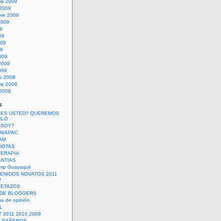
re 2009
 2009
bre 2009
2009
09
09
009
09
009
2009
009
re 2008
re 2008
 2008
s
 ES USTED? QUEREMOS
RLO
 SOY?
UNIAPAC
AM
DOTAS
TERAPIA
ANTIAS
mp Guayaquil
VENIDOS NOVATOS 2011
9
SETAZOS
 DE BLOGGERS
a de opinión
L
 2011 2010 2009
PLEAÑEROS