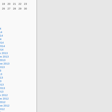
19
20
21
22
23
26
27
28
29
30
14
14
014
14
014
2014
014
re 2013
re 2013
 2013
bre 2013
2013
13
13
013
13
013
2013
013
re 2012
re 2012
 2012
bre 2012
2012