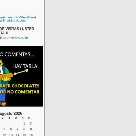
o get more mini-SharkBreak
w.SharkBreak.com
E VISITAS / USTED
ITA #
agosto 2026
X
J
V
S
D
1
2
5
6
7
8
9
12
13
14
15
16