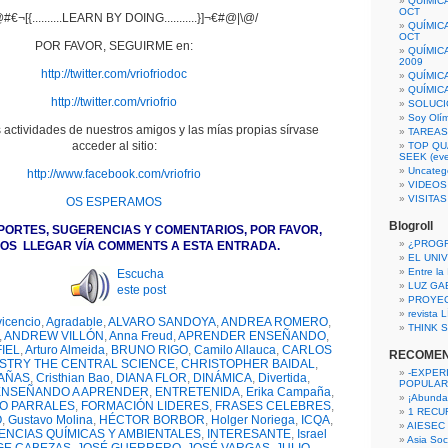
QUÍMIC
OCT
#€¬[{..........LEARN BY DOING...........}]¬€#@|\@/
QUÍMIC
OCT
POR FAVOR, SEGUIRME en:
QUÍMIC
2009
http://twitter.com/vriofriodoc
QUÍMIC
QUÍMIC
http://twitter.com/vriofrio
SOLUCI
Soy Olí
 actividades de nuestros amigos y las mías propias sírvase
TAREAS 
acceder al sitio:
TOP QU
SEEK (eve
Uncateg
http://www.facebook.com/vriofrio
VIDEOS
VISITA
OS ESPERAMOS
Blogroll
PORTES, SUGERENCIAS Y COMENTARIOS, POR FAVOR,
¿PROG
OS LLEGAR VÍA COMMENTS A ESTA ENTRADA.
EL UNI
Entre la
Escucha
LUZ GA
este post
PROYE
revista
vicencio
,
Agradable
,
ALVARO SANDOYA
,
ANDREA ROMERO
,
THINK S
,
ANDREW VILLÓN
,
Anna Freud
,
APRENDER ENSEÑANDO
,
IEL
,
Arturo Almeida
,
BRUNO RIGO
,
Camilo Allauca
,
CARLOS
RECOME
STRY THE CENTRAL SCIENCE
,
CHRISTOPHER BAIDAL
,
-EXPER
ZAÑAS
,
Cristhian Bao
,
DIANA FLOR
,
DINÁMICA
,
Divertida
,
POPULAR
ENSEÑANDO A APRENDER
,
ENTRETENIDA
,
Erika Campaña
,
¡Abunda
O PARRALES
,
FORMACIÓN LIDERES
,
FRASES CELEBRES
,
1 RECURS
O
,
Gustavo Molina
,
HÉCTOR BORBOR
,
Holger Noriega
,
ICQA
,
AIESEC
IENCIAS QUÍMICAS Y AMBIENTALES
,
INTERESANTE
,
Israel
Asia Soci