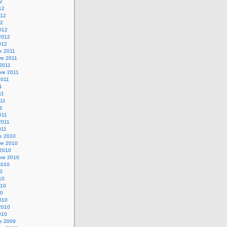
12
12
012
12
012
2012
012
e 2011
re 2011
 2011
bre 2011
2011
1
11
11
11
011
2011
011
re 2010
re 2010
 2010
bre 2010
2010
10
10
010
10
010
2010
010
re 2009