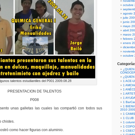
noviemb
octubre
septiem
agosto 
julio 20
junio 20
mayo 2
abril 20
marzo 2
febrero 
enero 2
diciemb
noviemb
octubre
Categoría
¿QUIEN
CONOCE
¿QUIEN
lgunos talentos estudiantiles del P001 2009.08.28
1 ACE-
1 AMCH
1 ANÉC
PRESENTACION DE TALENTOS
1 ARTE
1 AYUD
P008
1 BarCa
1 BIEN
sento unas galletas las cuales las compartió con todos sus
2010 200
1 CAMI
1 CLUB
 chistes.
1 column
1 COPO
stró como hacer figuras con aluminio.
1 CSECT
1 CUM