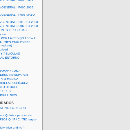
A GENERAL I P003 2009
A GENERAL I P005 2009
A GENERAL I P008 MAYO
A GENERAL P001 0CT 2008
A GENERAL P006 0CT 2008
ONES Y RUBRICAS
mpico
POR LA RED QG I / C e I
ALITIES EMPLOYERS
rywhere)
orized
 Y PELICULAS
S AL ENTORNO
RAMAR? ¿OK?
VERSO NEWSPAPER
 I y la MUSICA
BRIELA RODRÍGUEZ
CTO HÉROES
 LÍDERES
IMPLE NOW...
NDADOS
IMENTOS- CIENCIA
nte Química para todos!
OS Q / F / C / TIC -super-
ety (nice and rich)