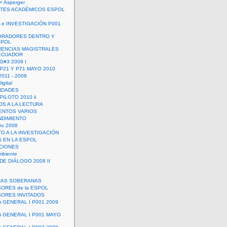
+ Asperger
TES ACADÉMICOS ESPOL
 e INVESTIGACIÓN P001
ORADORES DENTRO Y
SPOL
ENCIAS MAGISTRALES
 ECUADOR
G#3 2009 I
 P21 Y P71 MAYO 2010
011 - 2008
igital
IDADES
ILOTO 2010 ii
OS A LA LECTURA
NTOS VARIOS
DIMIENTO
ro 2008
O A LA INVESTIGACIÓN
 EN LA ESPOL
ACIONES
mbiente
DE DIÁLOGO 2008 II
RAS SOBERANAS
ORES de la ESPOL
ORES INVITADOS
A GENERAL I P001 2009
A GENERAL I P001 MAYO