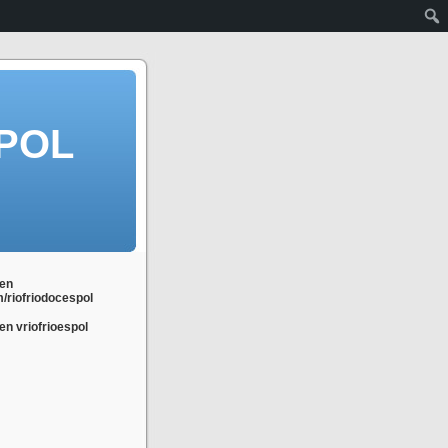
POL
en
m/riofriodocespol
n vriofrioespol