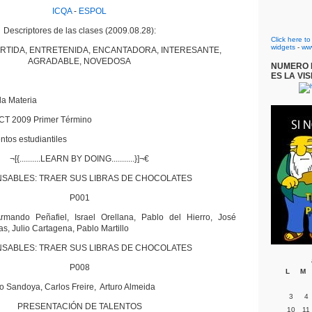
ICQA
-
ESPOL
Descriptores de las clases (2009.08.28):
Click here t
widgets
-
ww
ERTIDA, ENTRETENIDA, ENCANTADORA, INTERESANTE,
AGRADABLE, NOVEDOSA
NUMERO D
ES LA VIS
la Materia
CT 2009 Primer Término
ntos estudiantiles
¬[{..........LEARN BY DOING...........}]¬€
SABLES: TRAER SUS LIBRAS DE CHOCOLATES
P001
rmando Peñafiel, Israel Orellana, Pablo del Hierro, José
s, Julio Cartagena, Pablo Martillo
SABLES: TRAER SUS LIBRAS DE CHOCOLATES
P008
L
M
o Sandoya, Carlos Freire, Arturo Almeida
3
4
PRESENTACIÓN DE TALENTOS
10
11