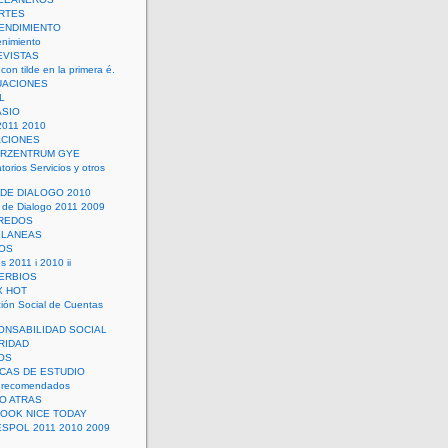
RTES
ENDIMIENTO
enimiento
EVISTAS
con tilde en la primera é.
UACIONES
L
ASIO
2011 2010
ACIONES
ERZENTRUM GYE
torios Servicios y otros
 DE DIALOGO 2010
 de Dialogo 2011 2009
CREDOS
ELANEAS
OS
s 2011 i 2010 ii
ERBIOS
X HOT
ión Social de Cuentas
ONSABILIDAD SOCIAL
RIDAD
OS
ICAS DE ESTUDIO
 recomendados
ÑO ATRAS
LOOK NICE TODAY
ESPOL 2011 2010 2009