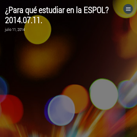
¿Para qué estudiar en la ESPOL?
HOME
2014.07.11.
julio 11, 2014
CATEGORÍAS
IR A
VISITA EL SITIO WEB