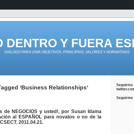
D DENTRO Y FUERA ES
DIÁLOGO PARA UNIR OBJETIVOS, PRINCIPIOS, VALORES Y NORMATIVAS
Seguirme 
Tagged ‘Business Relationships’
twitter.co
Seguirme e
es de NEGOCIOS y usted!, por Susan Idama
ación al ESPAÑOL para novatos o no de la
CSECT, 2011.04.21.