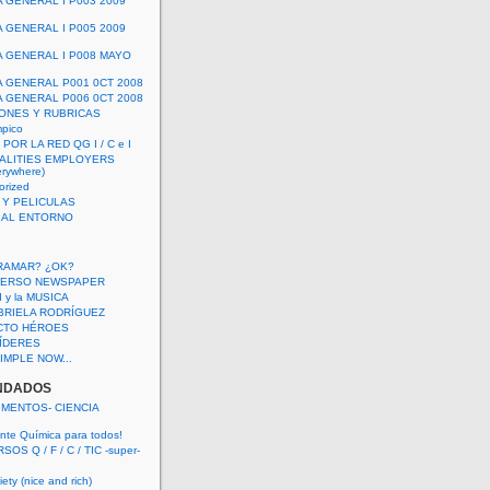
A GENERAL I P003 2009
A GENERAL I P005 2009
A GENERAL I P008 MAYO
A GENERAL P001 0CT 2008
A GENERAL P006 0CT 2008
ONES Y RUBRICAS
mpico
POR LA RED QG I / C e I
ALITIES EMPLOYERS
rywhere)
orized
 Y PELICULAS
S AL ENTORNO
RAMAR? ¿OK?
VERSO NEWSPAPER
 I y la MUSICA
BRIELA RODRÍGUEZ
CTO HÉROES
 LÍDERES
IMPLE NOW...
NDADOS
IMENTOS- CIENCIA
nte Química para todos!
OS Q / F / C / TIC -super-
ety (nice and rich)