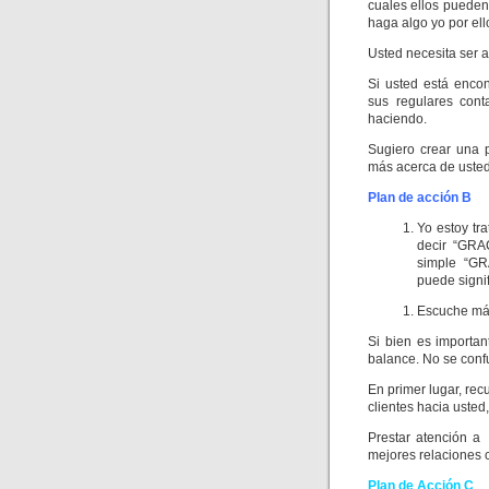
cuales ellos pueden
haga algo yo por ell
Usted necesita ser
Si usted está encon
sus regulares cont
haciendo.
Sugiero crear una 
más acerca de usted
Plan de acción B
Yo estoy tr
decir “GRA
simple “GR
puede signi
Escuche más
Si bien es importa
balance. No se conf
En primer lugar, re
clientes hacia usted
Prestar atención a 
mejores relaciones c
Plan de Acción C