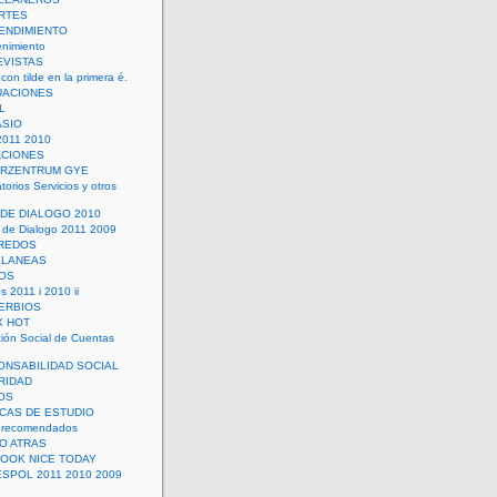
RTES
ENDIMIENTO
enimiento
EVISTAS
con tilde en la primera é.
UACIONES
L
ASIO
2011 2010
ACIONES
ERZENTRUM GYE
torios Servicios y otros
 DE DIALOGO 2010
 de Dialogo 2011 2009
CREDOS
ELANEAS
OS
s 2011 i 2010 ii
ERBIOS
X HOT
ión Social de Cuentas
ONSABILIDAD SOCIAL
RIDAD
OS
ICAS DE ESTUDIO
 recomendados
ÑO ATRAS
LOOK NICE TODAY
ESPOL 2011 2010 2009