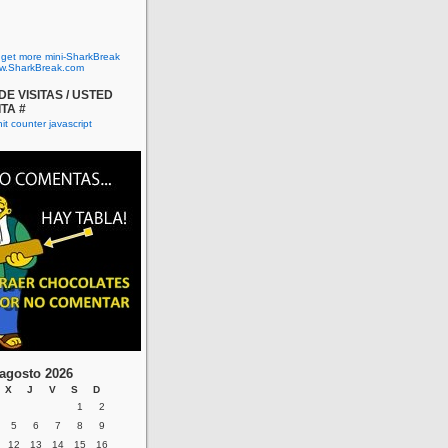
o get more mini-SharkBreak
w.SharkBreak.com
E VISITAS / USTED
ITA #
agosto 2026
X
J
V
S
D
1
2
5
6
7
8
9
12
13
14
15
16