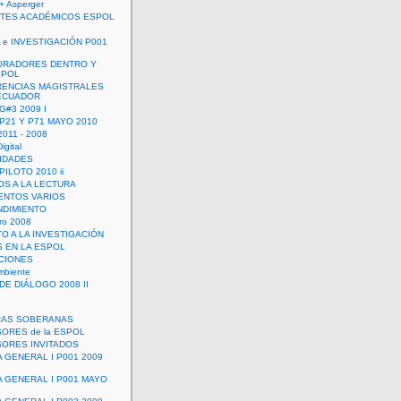
+ Asperger
TES ACADÉMICOS ESPOL
 e INVESTIGACIÓN P001
ORADORES DENTRO Y
SPOL
ENCIAS MAGISTRALES
 ECUADOR
G#3 2009 I
 P21 Y P71 MAYO 2010
011 - 2008
igital
IDADES
ILOTO 2010 ii
OS A LA LECTURA
NTOS VARIOS
DIMIENTO
ro 2008
O A LA INVESTIGACIÓN
 EN LA ESPOL
ACIONES
mbiente
DE DIÁLOGO 2008 II
RAS SOBERANAS
ORES de la ESPOL
ORES INVITADOS
A GENERAL I P001 2009
A GENERAL I P001 MAYO