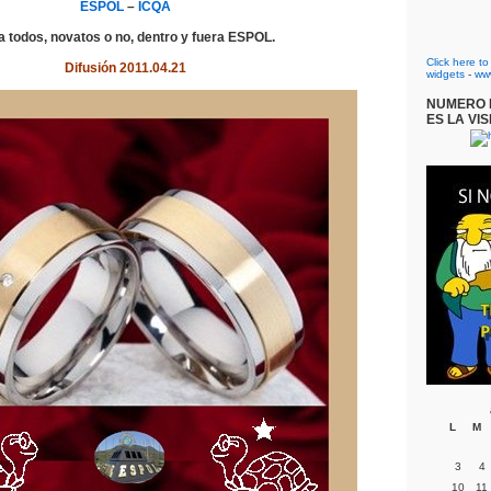
ESPOL
–
ICQA
a todos, novatos o no, dentro y fuera ESPOL.
Click here t
Difusión 2011.04.21
widgets
-
ww
NUMERO D
ES LA VIS
L
M
3
4
10
11