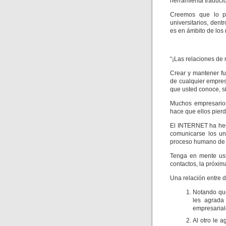
herramienta traduci
Creemos que lo pr
universitarios, dent
es en ámbito de los
“¡Las relaciones de 
Crear y mantener fu
de cualquier empre
que usted conoce, s
Muchos empresarios
hace que ellos pier
El INTERNET ha hec
comunicarse los un
proceso humano de 
Tenga en mente ust
contactos, la próxi
Una relación entre d
Notando que
les agrada 
empresarial
Al otro le 