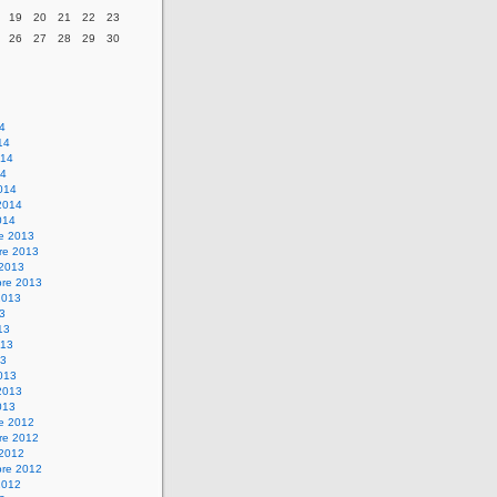
19
20
21
22
23
26
27
28
29
30
14
14
014
14
014
2014
014
re 2013
re 2013
 2013
bre 2013
2013
13
13
013
13
013
2013
013
re 2012
re 2012
 2012
bre 2012
2012