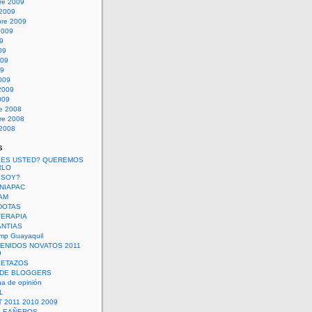
re 2009
 2009
bre 2009
2009
09
09
009
09
009
2009
009
re 2008
re 2008
 2008
s
 ES USTED? QUEREMOS
RLO
 SOY?
UNIAPAC
AM
DOTAS
TERAPIA
ANTIAS
mp Guayaquil
VENIDOS NOVATOS 2011
9
SETAZOS
 DE BLOGGERS
a de opinión
L
 2011 2010 2009
PLEAÑEROS