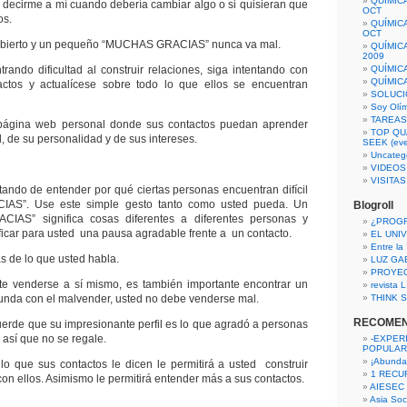
QUÍMIC
 decirme a mí cuando debería cambiar algo o si quisieran que
OCT
os.
QUÍMIC
OCT
 abierto y un pequeño “MUCHAS GRACIAS” nunca va mal.
QUÍMIC
2009
trando dificultad al construir relaciones, siga intentando con
QUÍMIC
QUÍMIC
actos y actualícese sobre todo lo que ellos se encuentran
SOLUCI
Soy Olí
TAREAS 
página web personal donde sus contactos puedan aprender
TOP QU
, de su personalidad y de sus intereses.
SEEK (eve
Uncateg
VIDEOS
VISITA
atando de entender por qué ciertas personas encuentran difícil
CIAS”. Use este simple gesto tanto como usted pueda. Un
Blogroll
ACIAS” significa cosas diferentes a diferentes personas y
¿PROG
ficar para usted una pausa agradable frente a un contacto.
EL UNI
Entre la
 de lo que usted habla.
LUZ GA
PROYE
nte venderse a sí mismo, es también importante encontrar un
revista
unda con el malvender, usted no debe venderse mal.
THINK S
RECOME
cuerde que su impresionante perfil es lo que agradó a personas
, así que no se regale.
-EXPER
POPULAR
¡Abunda
lo que sus contactos le dicen le permitirá a usted construir
1 RECURS
on ellos. Asimismo le permitirá entender más a sus contactos.
AIESEC
Asia Soci