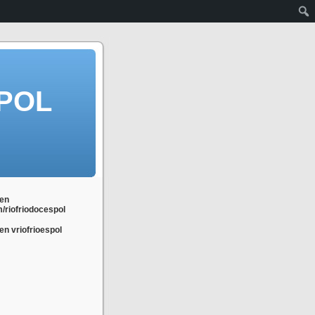
POL
en
m/riofriodocespol
n vriofrioespol