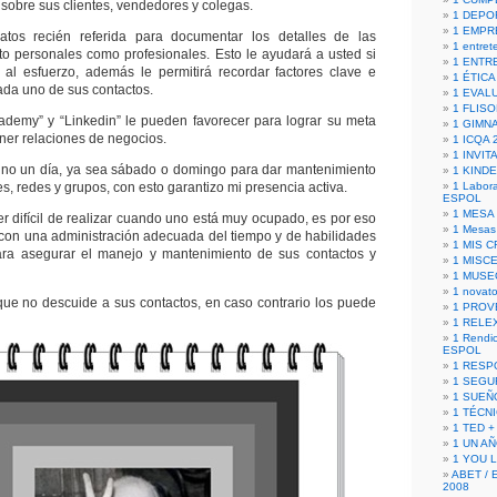
 sobre sus clientes, vendedores y colegas.
1 DEPO
1 EMPR
tos recién referida para documentar los detalles de las
1 entret
to personales como profesionales. Esto le ayudará a usted si
1 ENTR
 al esfuerzo, además le permitirá recordar factores clave e
1 ÉTICA 
ada uno de sus contactos.
1 EVAL
1 FLISO
ademy” y “Linkedin” le pueden favorecer para lograr su meta
1 GIMN
ener relaciones de negocios.
1 ICQA 
1 INVIT
ino un día, ya sea sábado o domingo para dar mantenimiento
1 KIND
s, redes y grupos, con esto garantizo mi presencia activa.
1 Labora
ESPOL
1 MESA
er difícil de realizar cuando uno está muy ocupado, es por eso
1 Mesas
con una administración adecuada del tiempo y de habilidades
1 MIS 
ara asegurar el manejo y mantenimiento de sus contactos y
1 MISC
1 MUSE
1 novato
ue no descuide a sus contactos, en caso contrario los puede
1 PROV
1 RELE
1 Rendic
ESPOL
1 RESP
1 SEGU
1 SUEÑ
1 TÉCN
1 TED +
1 UN A
1 YOU 
ABET / 
2008