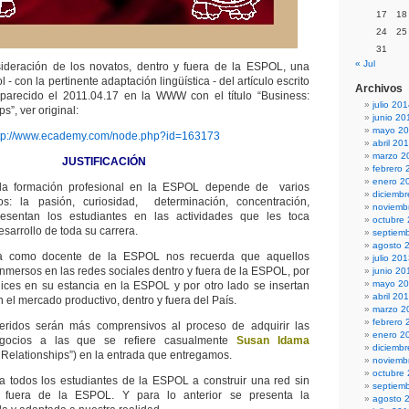
17
18
24
25
31
« Jul
ideración de los novatos, dentro y fuera de la ESPOL, una
 - con la pertinente adaptación lingüística - del artículo escrito
Archivos
arecido el 2011.04.17 en la WWW con el título “Business:
julio 20
s”, ver original:
junio 20
mayo 2
tp://www.ecademy.com/node.php?id=163173
abril 20
marzo 2
JUSTIFICACIÓN
febrero 
enero 2
 la formación profesional en la ESPOL depende de varios
diciemb
tos: la pasión, curiosidad, determinación, concentración,
noviemb
esentan los estudiantes en las actividades que les toca
octubre
sarrollo de toda su carrera.
septiem
agosto 
ia como docente de la ESPOL nos recuerda que aquellos
julio 20
nmersos en las redes sociales dentro y fuera de la ESPOL, por
junio 20
mayo 2
ices en su estancia en la ESPOL y por otro lado se insertan
abril 20
el mercado productivo, dentro y fuera del País.
marzo 2
febrero 
feridos serán más comprensivos al proceso de adquirir las
enero 2
egocios a las que se refiere casualmente
Susan Idama
diciemb
 Relationships”) en la entrada que entregamos.
noviemb
octubre
 a todos los estudiantes de la ESPOL a construir una red sin
septiem
 y fuera de la ESPOL. Y para lo anterior se presenta la
agosto 