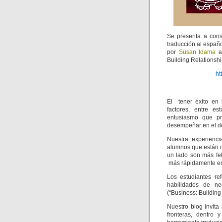
Se presenta a cons
traducción al español
por
Susan Idama
ap
Building Relationship
ht
El tener éxito en
factores, entre es
entusiasmo que pr
desempeñar en el de
Nuestra experienc
alumnos que están i
un lado son más fel
más rápidamente en 
Los estudiantes re
habilidades de n
(“Business: Building
Nuestro blog invita
fronteras, dentro