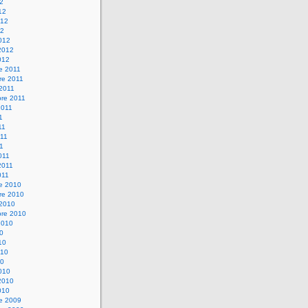
12
12
012
12
012
2012
012
e 2011
re 2011
 2011
bre 2011
2011
1
11
11
11
011
2011
011
re 2010
re 2010
 2010
bre 2010
2010
10
10
010
10
010
2010
010
re 2009