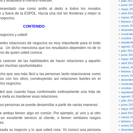
da y adaptada a nuestra realidad.
julio 20
junio 20
esentado cae como anillo al dedo a todos los novatos
mayo 2
ro y fuera de la ESPOL: Hacia una red sin fronteras y mejor si
abril 20
marzo 2
 negocios.
febrero 
enero 2
CONTENIDO
diciembr
noviemb
negocios y usted!
octubre
septiem
ertes relaciones de negocios es muy importante para el éxito
agosto 
sa. Un dicho menciona que los resultados dependen no de lo
julio 201
ino de quien usted conoce.
junio 20
mayo 20
 carecen de las habilidades de hacer relaciones y aquello
abril 20
dan muchas oportunidades.
marzo 2
febrero 
ho que sea más fácil a las personas tanto relacionarse como
enero 2
os con los otros, construyendo así relaciones fuertes en el
diciemb
los negocios.
noviemb
octubre
ed que cuando haya conformado exitosamente una lista de
septiem
ma meta es mantener esas relaciones.
agosto 
julio 20
os personas se puede desarrollar a partir de varias maneras:
junio 20
mayo 2
 ambas tienen algo en común. Por ejemplo, al uno y al otro
abril 20
marzo 2
un excelente servicio al cliente, o tienen similares rasgos
febrero 
es.
enero 2
agrada su negocio y lo que usted crea. Yo conocí una persona
diciemb