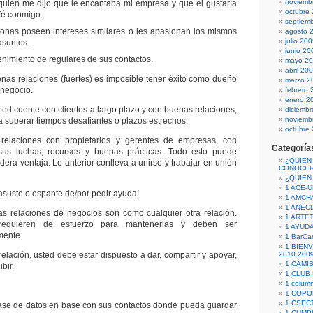
noviemb
 quien me dijo que le encantaba mi empresa y que el gustaría
octubre
fé conmigo.
septiem
nas poseen intereses similares o les apasionan los mismos
agosto 
julio 20
asuntos.
junio 20
enimiento de regulares de sus contactos.
mayo 2
abril 20
nas relaciones (fuertes) es imposible tener éxito como dueño
marzo 2
 negocio.
febrero 
enero 2
ted cuente con clientes a largo plazo y con buenas relaciones,
diciemb
noviemb
 superar tiempos desafiantes o plazos estrechos.
octubre
elaciones con propietarios y gerentes de empresas, con
Categoría
sus luchas, recursos y buenas prácticas. Todo esto puede
¿QUIEN
era ventaja. Lo anterior conlleva a unirse y trabajar en unión
CONOCE
¿QUIEN
1 ACE-
asuste o espante de/por pedir ayuda!
1 AMCH
1 ANÉC
as relaciones de negocios son como cualquier otra relación.
1 ARTE
 requieren de esfuerzo para mantenerlas y deben ser
1 AYUD
mente.
1 BarCa
1 BIEN
elación, usted debe estar dispuesto a dar, compartir y apoyar,
2010 200
1 CAMI
bir.
1 CLUB
1 column
1 COPO
1 CSECT
se de datos en base con sus contactos donde pueda guardar
1 CUM