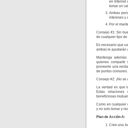
en Internet
tomar un ca
Ambas perso
intereses y 
Por el mant
Consejo #1: Sin bue
de cualquier tipo de
Es necesario que us
ambas le ayudarán a
Mantenga además r
quienes compartir 
proveerle una verdad
de puntos comunes.
Consejo #2: ¡No se 
La verdad es que l
Estas relaciones
beneficiosas mutua
Como en cualquier r
y no solo tomar y reci
Plan de Acción A:
Cree una ba