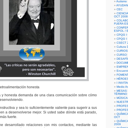
Autismo 
AYUDAN
CEC
CIENCIA
OCT 2008
COLAB
FUERA E
CONFER
ESPOL /
CPQG I 
CPQG I
CSECT 2
Cultura D
CURIOS
CURSO P
DESAFÍ
DOCUME
EMPREN
Encuent
FOMENT
HÉROES
I INVIT
etroalimentación honesta
Medio A
MESAS 
TÉRMINO
ta y honesta demanda de una clara comunicación sobre cómo
MÚSICA
desenvolviendo.
NUEST
PROFES
onstructiva y sea lo suficientemente valiente para sugerir a sus
PROFES
den a desenvolverse mejor. Si usted sabe dónde está parado,
QUÍMIC
más fuerte.
OCT
QUÍMIC
2009
e desarrollado relaciones con mis contactos, mediante las