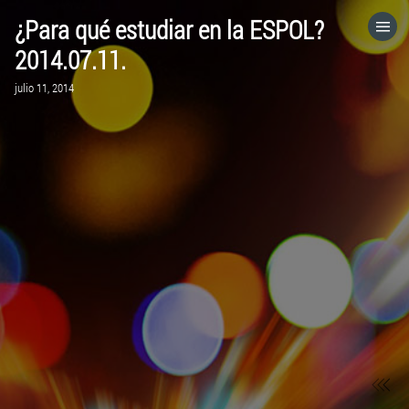
¿Para qué estudiar en la ESPOL?
HOME
2014.07.11.
julio 11, 2014
CATEGORÍAS
IR A
VISITA EL SITIO WEB