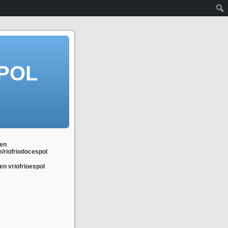
POL
en
m/riofriodocespol
n vriofrioespol