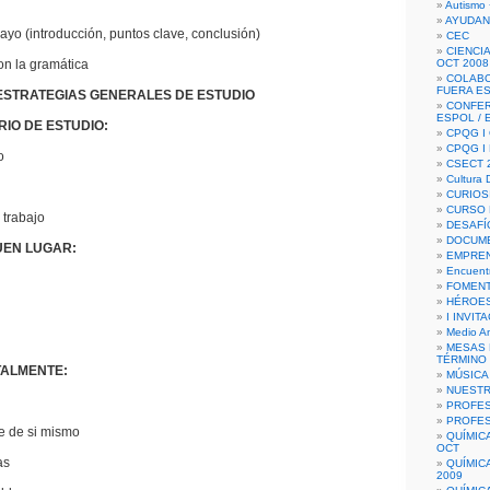
Autismo 
AYUDAN
ayo (introducción, puntos clave, conclusión)
CEC
CIENCIA
n la gramática
OCT 2008
COLAB
FUERA E
ESTRATEGIAS GENERALES DE ESTUDIO
CONFER
ESPOL /
IO DE ESTUDIO:
CPQG I 
CPQG I
o
CSECT 2
Cultura D
CURIOS
CURSO P
 trabajo
DESAFÍ
DOCUME
UEN LUGAR:
EMPREN
Encuent
FOMENT
HÉROES
I INVIT
Medio A
MESAS 
TÉRMINO
ALMENTE:
MÚSICA
NUEST
PROFES
PROFES
e de si mismo
QUÍMIC
OCT
as
QUÍMIC
2009