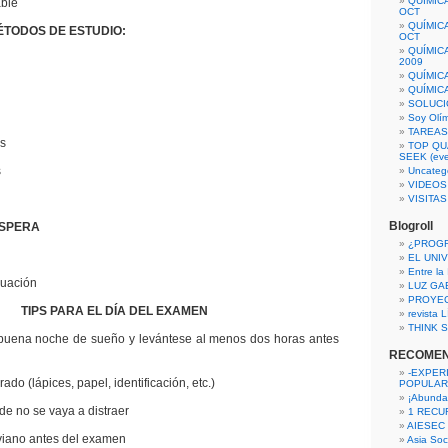
QUÍMIC
ble
OCT
QUÍMIC
ÉTODOS DE ESTUDIO:
OCT
QUÍMIC
2009
QUÍMIC
QUÍMIC
SOLUCI
Soy Olí
TAREAS 
es
TOP QU
SEEK (eve
s
Uncateg
VIDEOS
VISITA
Blogroll
ESPERA
¿PROG
EL UNI
Entre la
luación
LUZ GA
PROYE
TIPS PARA EL DÍA DEL EXAMEN
revista
THINK S
a noche de sueño y levántese al menos dos horas antes
RECOME
-EXPER
 (lápices, papel, identificación, etc.)
POPULAR
¡Abunda
no se vaya a distraer
1 RECURS
AIESEC
ano antes del examen
Asia Soci