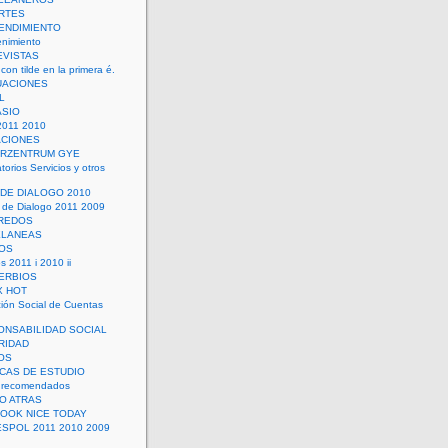
RTES
ENDIMIENTO
enimiento
EVISTAS
con tilde en la primera é.
UACIONES
L
ASIO
2011 2010
ACIONES
ERZENTRUM GYE
torios Servicios y otros
 DE DIALOGO 2010
 de Dialogo 2011 2009
CREDOS
ELANEAS
OS
s 2011 i 2010 ii
ERBIOS
X HOT
ión Social de Cuentas
ONSABILIDAD SOCIAL
RIDAD
OS
ICAS DE ESTUDIO
 recomendados
ÑO ATRAS
LOOK NICE TODAY
ESPOL 2011 2010 2009