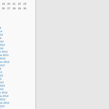
19
20
21
22
23
26
27
28
29
30
14
14
014
14
014
2014
014
re 2013
re 2013
 2013
bre 2013
2013
13
13
013
13
013
2013
013
re 2012
re 2012
 2012
bre 2012
2012