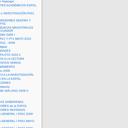
+ Asperger
TES ACADÉMICOS ESPOL
 e INVESTIGACIÓN P001
ORADORES DENTRO Y
SPOL
ENCIAS MAGISTRALES
 ECUADOR
G#3 2009 I
 P21 Y P71 MAYO 2010
011 - 2008
igital
IDADES
ILOTO 2010 ii
OS A LA LECTURA
NTOS VARIOS
DIMIENTO
ro 2008
O A LA INVESTIGACIÓN
 EN LA ESPOL
ACIONES
mbiente
DE DIÁLOGO 2008 II
RAS SOBERANAS
ORES de la ESPOL
ORES INVITADOS
A GENERAL I P001 2009
A GENERAL I P001 MAYO