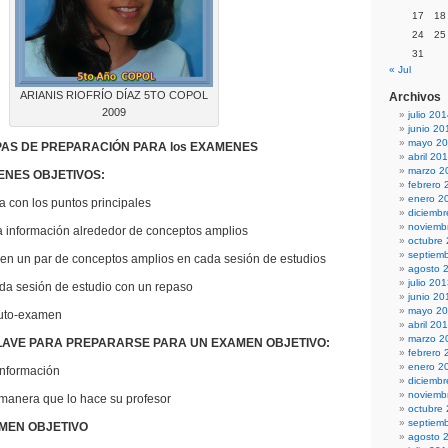
17
18
24
25
31
« Jul
ARIANIS RIOFRÍO DÍAZ 5TO COPOL
Archivos
2009
julio 20
junio 20
mayo 2
AS DE PREPARACIÓN PARA los EXAMENES
abril 20
marzo 2
ENES OBJETIVOS:
febrero 
enero 2
con los puntos principales
diciemb
noviemb
nformación alrededor de conceptos amplios
octubre
septiem
un par de conceptos amplios en cada sesión de estudios
agosto 
julio 20
sesión de estudio con un repaso
junio 20
mayo 2
to-examen
abril 20
marzo 2
LAVE PARA PREPARARSE PARA UN EXAMEN OBJETIVO:
febrero 
enero 2
nformación
diciemb
noviemb
nera que lo hace su profesor
octubre
septiem
MEN OBJETIVO
agosto 