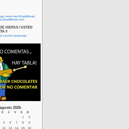
o get more mini-SharkBreak
w.SharkBreak.com
E VISITAS / USTED
ITA #
agosto 2026
X
J
V
S
D
1
2
5
6
7
8
9
12
13
14
15
16