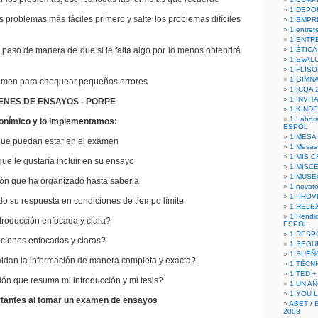
1 DEPO
oblemas más fáciles primero y salte los problemas difíciles
1 EMPR
1 entret
1 ENTR
so de manera de que si le falta algo por lo menos obtendrá
1 ÉTICA 
1 EVAL
1 FLISO
1 GIMN
en para chequear pequeños errores
1 ICQA 
1 INVIT
ENES DE ENSAYOS - PORPE
1 KIND
1 Labora
onímico y lo implementamos:
ESPOL
1 MESA
que puedan estar en el examen
1 Mesas
1 MIS 
que le gustaría incluir en su ensayo
1 MISC
1 MUSE
ión que ha organizado hasta saberla
1 novato
1 PROV
do su respuesta en condiciones de tiempo límite
1 RELE
1 Rendic
troducción enfocada y clara?
ESPOL
1 RESP
ciones enfocadas y claras?
1 SEGU
1 SUEÑ
ldan la información de manera completa y exacta?
1 TÉCN
1 TED +
ón que resuma mi introducción y mi tesis?
1 UN A
1 YOU 
rtantes al tomar un examen de ensayos
ABET / 
2008