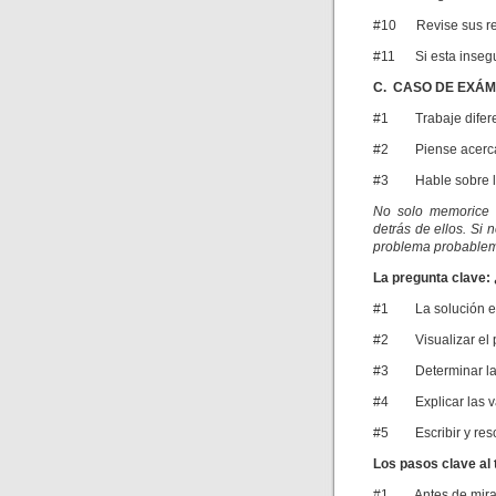
#10 Revise sus res
#11 Si esta insegu
C. CASO DE EXÁ
#1 Trabaje diferen
#2 Piense acerca 
#3 Hable sobre los
No solo memorice 
detrás de ellos. Si
problema probablem
La pregunta clave: 
#1 La solución en
#2 Visualizar el 
#3 Determinar la i
#4 Explicar las va
#5 Escribir y reso
Los pasos clave al
#1 Antes de mirar l