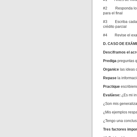
#2 Responda los pr
para el final
#3 Escriba cada pa
crédito parcial
#4 Revise el exam
D. CASO DE EXÁM
Desciframos el acr
P
rediga
preguntas 
O
rganice
las ideas 
R
epase
la informac
P
ractique
escribien
E
valúese:
¿Es mi in
¿Son mis generaliza
¿Mis ejemplos respa
¿Tengo una conclusi
Tres factores impo