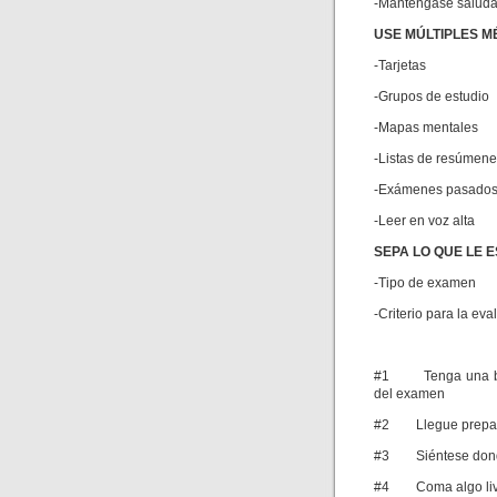
-Manténgase saluda
USE MÚLTIPLES M
-Tarjetas
-Grupos de estudio
-Mapas mentales
-Listas de resúmen
-Exámenes pasado
-Leer en voz alta
SEPA LO QUE LE 
-Tipo de examen
-Criterio para la eva
#1 Tenga una buen
del examen
#2 Llegue preparado
#3 Siéntese donde 
#4 Coma algo livi