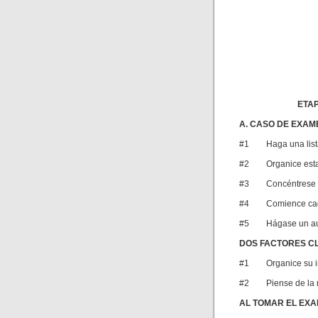
ETAP
A. CASO DE EXAM
#1 Haga una lista 
#2 Organice esta i
#3 Concéntrese en 
#4 Comience cada 
#5 Hágase un au
DOS FACTORES C
#1 Organice su i
#2 Piense de la ma
AL TOMAR EL EXA