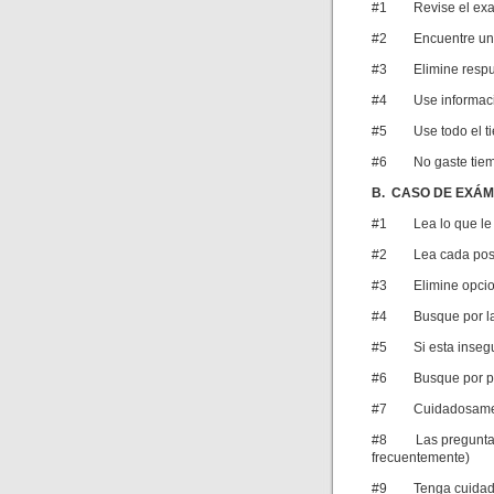
#1 Revise el ex
#2 Encuentre una 
#3 Elimine respu
#4 Use informació
#5 Use todo el ti
#6 No gaste tiemp
B. CASO DE EXÁM
#1 Lea lo que le 
#2 Lea cada posibl
#3 Elimine opci
#4 Busque por la 
#5 Si esta inseguro
#6 Busque por pis
#7 Cuidadosamente
#8 Las preguntas c
frecuentemente)
#9 Tenga cuidado c