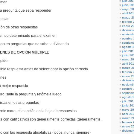
julio 20
amen
junio 20
mayo 2
pregunta que sepa responder
abril 20
marzo 2
estas
febrero 
enero 2
n de otras respuestas
diciembr
noviemb
empo determinado para el examen
octubre
septiem
o en preguntas que no sabe -adivinando
agosto 
julio 201
ENES DE OPCIÓN MÚLTIPLE
junio 20
mayo 20
piden
abril 20
marzo 2
e respuesta antes de seleccionar la opción correcta
febrero 
enero 2
ones
diciemb
noviemb
mejor respuesta
octubre
septiem
, salte la pregunta y retómela luego
agosto 
julio 20
tas en otras preguntas
junio 20
mayo 2
 marque la opción en la hoja de respuestas
abril 20
marzo 2
on calificativos son generalmente correctas (generalmente,
febrero 
enero 2
diciemb
on las respuesta absolutivas (todos, nunca, siempre)