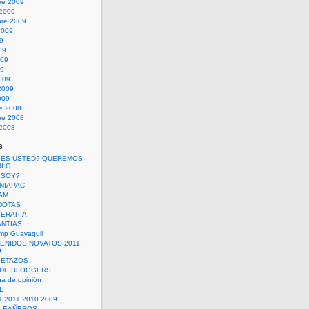
re 2009
 2009
bre 2009
2009
09
09
009
09
009
2009
009
re 2008
re 2008
 2008
s
 ES USTED? QUEREMOS
RLO
 SOY?
UNIAPAC
AM
DOTAS
TERAPIA
ANTIAS
mp Guayaquil
VENIDOS NOVATOS 2011
9
SETAZOS
 DE BLOGGERS
a de opinión
L
 2011 2010 2009
PLEAÑEROS