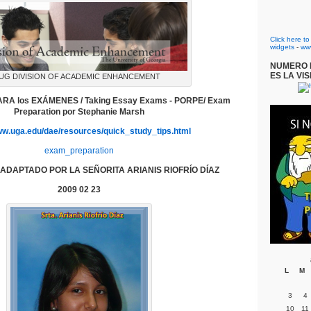
Click here t
widgets
-
ww
NUMERO D
ES LA VIS
UG DIVISION OF ACADEMIC ENHANCEMENT
A los EXÁMENES / Taking Essay Exams - PORPE/ Exam
Preparation
por
Stephanie Marsh
www.uga.edu/dae/resources/quick_study_tips.html
exam_preparation
ADAPTADO POR LA SEÑORITA ARIANIS RIOFRÍO DÍAZ
2009 02 23
L
M
3
4
10
11