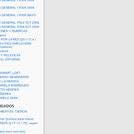
A GENERAL I P003 2009
A GENERAL I P005 2009
A GENERAL I P008 MAYO
A GENERAL P001 0CT 2008
A GENERAL P006 0CT 2008
ONES Y RUBRICAS
mpico
POR LA RED QG I / C e I
ALITIES EMPLOYERS
rywhere)
orized
 Y PELICULAS
S AL ENTORNO
RAMAR? ¿OK?
VERSO NEWSPAPER
 I y la MUSICA
BRIELA RODRÍGUEZ
CTO HÉROES
 LÍDERES
IMPLE NOW...
NDADOS
IMENTOS- CIENCIA
nte Química para todos!
OS Q / F / C / TIC -super-
ety (nice and rich)