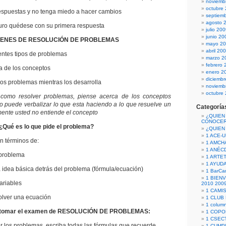
noviemb
octubre
puestas y no tenga miedo a hacer cambios
septiem
agosto 
ro quédese con su primera respuesta
julio 20
junio 20
MENES DE RESOLUCIÓN DE PROBLEMAS
mayo 2
abril 20
tes tipos de problemas
marzo 2
febrero 
de los conceptos
enero 2
diciemb
 problemas mientras los desarrolla
noviemb
octubre
como resolver problemas, piense acerca de los conceptos
 no puede verbalizar lo que esta haciendo a lo que resuelve un
Categoría
ente usted no entiende el concepto
¿QUIEN
CONOCE
¿Qué es lo que pide el problema?
¿QUIEN
1 ACE-
 términos de:
1 AMCH
1 ANÉC
problema
1 ARTE
1 AYUD
dea básica detrás del problema (fórmula/ecuación)
1 BarCa
1 BIEN
riables
2010 200
1 CAMI
lver una ecuación
1 CLUB
1 column
 tomar el examen de
RESOLUCIÓN DE PROBLEMAS
:
1 COPO
1 CSECT
os problemas, escriba todas las fórmulas que recuerde
1 CUM