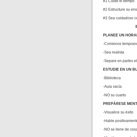
#1 Cuide el tiempo
#2 Estructure su ens
#3 Sea cuidadoso co
PLANEE UN HORAR
-Comience tempran
-Sea realista
-Separe en partes el
ESTUDIE EN UN B
-Biblioteca
-Aula vacía
-NO su cuarto
PREPÁRESE MENT
-Visualice su éxito
-Hable positivament
-NO se llene de cos