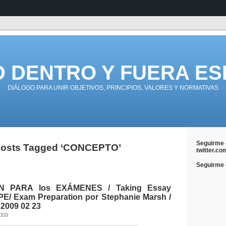
D DENTRO Y FUERA ES
DIÁLOGO PARA UNIR OBJETIVOS, PRINCIPIOS, VALORES Y NORMATIVAS
Seguirme 
osts Tagged ‘CONCEPTO’
twitter.co
Seguirme e
N PARA los EXÁMENES / Taking Essay
/ Exam Preparation por Stephanie Marsh /
009 02 23
2009