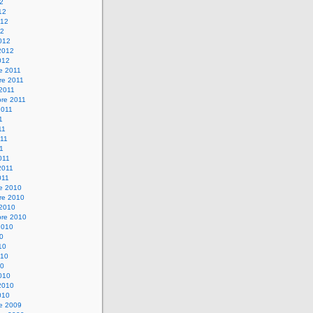
12
12
012
12
012
2012
012
e 2011
re 2011
 2011
bre 2011
2011
1
11
11
11
011
2011
011
re 2010
re 2010
 2010
bre 2010
2010
10
10
010
10
010
2010
010
re 2009