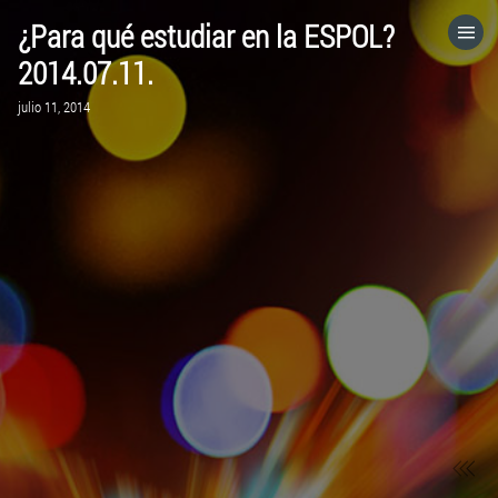
¿Para qué estudiar en la ESPOL?
HOME
2014.07.11.
julio 11, 2014
CATEGORÍAS
IR A
VISITA EL SITIO WEB