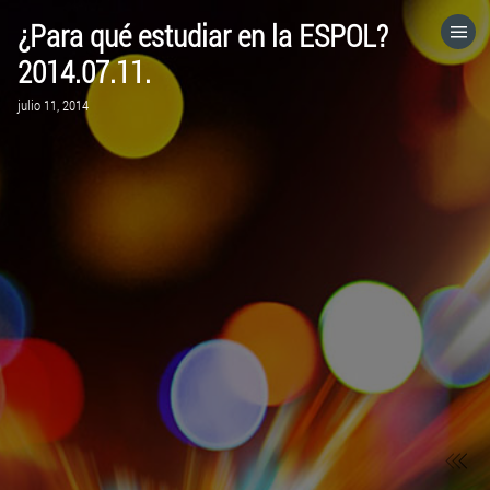
¿Para qué estudiar en la ESPOL?
HOME
2014.07.11.
julio 11, 2014
CATEGORÍAS
IR A
VISITA EL SITIO WEB