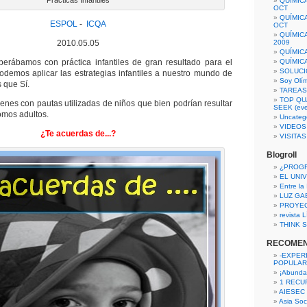
Prácticas Infantiles
QUÍMIC
OCT
QUÍMIC
ESPOL
-
ICQA
OCT
QUÍMIC
2010.05.05
2009
QUÍMIC
perábamos con práctica infantiles de gran resultado para el
QUÍMIC
SOLUCI
¿Podemos aplicar las estrategias infantiles a nuestro mundo de
Soy Olí
 que Sí.
TAREAS 
TOP QU
enes con pautas utilizadas de niños que bien podrían resultar
SEEK (eve
omos adultos.
Uncateg
VIDEOS
¿Te acuerdas de...?
VISITA
Blogroll
¿PROG
EL UNI
Entre la
LUZ GA
PROYE
revista
THINK S
RECOME
-EXPER
POPULAR
¡Abunda
1 RECURS
AIESEC
Asia Soci