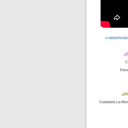
v=WmHrNVdA
¿D
Cd
Fonos
¿Dón
Ciudadela La Albo