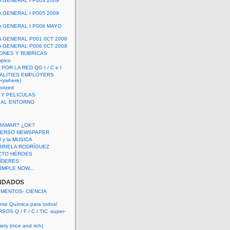
A GENERAL I P003 2009
A GENERAL I P005 2009
A GENERAL I P008 MAYO
A GENERAL P001 0CT 2008
A GENERAL P006 0CT 2008
ONES Y RUBRICAS
mpico
POR LA RED QG I / C e I
ALITIES EMPLOYERS
rywhere)
orized
 Y PELICULAS
S AL ENTORNO
RAMAR? ¿OK?
VERSO NEWSPAPER
 I y la MUSICA
BRIELA RODRÍGUEZ
CTO HÉROES
 LÍDERES
IMPLE NOW...
NDADOS
IMENTOS- CIENCIA
nte Química para todos!
OS Q / F / C / TIC -super-
ety (nice and rich)