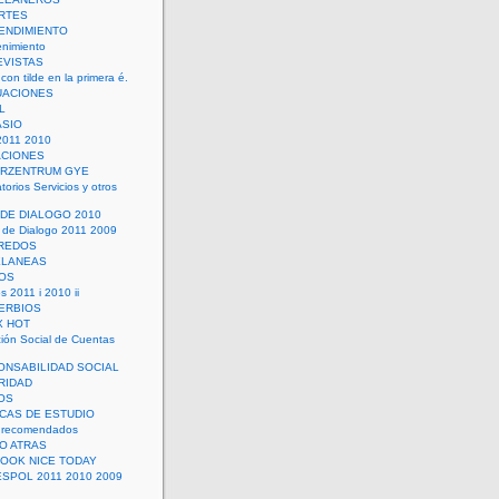
RTES
ENDIMIENTO
enimiento
EVISTAS
con tilde en la primera é.
UACIONES
L
ASIO
2011 2010
ACIONES
ERZENTRUM GYE
torios Servicios y otros
 DE DIALOGO 2010
 de Dialogo 2011 2009
CREDOS
ELANEAS
OS
s 2011 i 2010 ii
ERBIOS
X HOT
ión Social de Cuentas
ONSABILIDAD SOCIAL
RIDAD
OS
ICAS DE ESTUDIO
 recomendados
ÑO ATRAS
LOOK NICE TODAY
ESPOL 2011 2010 2009