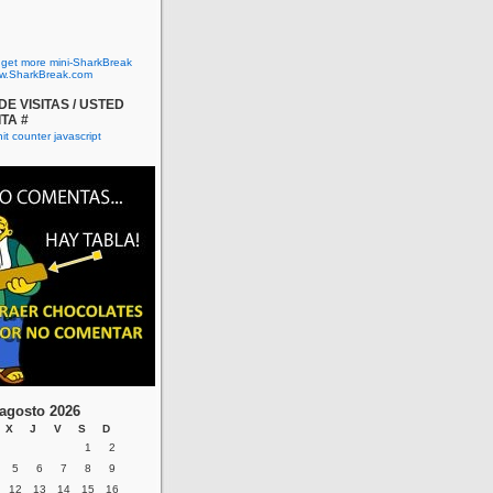
o get more mini-SharkBreak
w.SharkBreak.com
E VISITAS / USTED
ITA #
agosto 2026
X
J
V
S
D
1
2
5
6
7
8
9
12
13
14
15
16