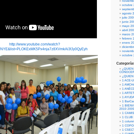
noviemb
octubre
septiem
agosto 
julio 20
junio 20
mayo 2
abril 20
marzo 2
febrero 
enero 2
http://www.youtube.com/watch?
diciemb
FNYE&list=PLOKExMK5Px4nja7z8XVmkAi3fJy0QyEyh
noviemb
octubre
Categoría
¿QUIEN
CONOCE
¿QUIEN
1 ACE-
1 AMCH
1 ANÉC
1 ARTE
1 AYUD
1 BarCa
1 BIEN
2010 200
1 CAMI
1 CLUB
1 column
1 COPO
1 CSECT
1 CUM