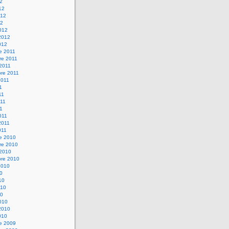
12
12
012
12
012
2012
012
e 2011
re 2011
 2011
bre 2011
2011
1
11
11
11
011
2011
011
re 2010
re 2010
 2010
bre 2010
2010
10
10
010
10
010
2010
010
re 2009