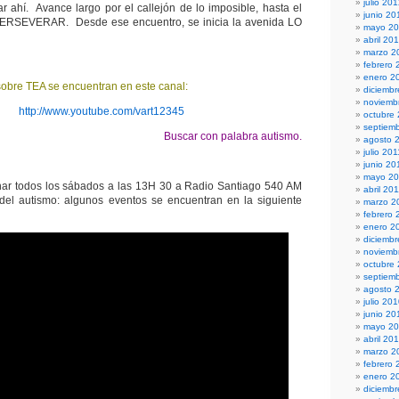
julio 20
r ahí. Avance largo por el callejón de lo imposible, hasta el
junio 20
 PERSEVERAR. Desde ese encuentro, se inicia la avenida LO
mayo 2
abril 20
marzo 2
febrero 
enero 2
obre TEA se encuentran en este canal:
diciembr
noviemb
http://www.youtube.com/vart12345
octubre
septiem
Buscar con palabra autismo.
agosto 
julio 201
junio 20
mayo 20
r todos los sábados a las 13H 30 a Radio Santiago 540 AM
abril 20
del autismo: algunos eventos se encuentran en la siguiente
marzo 2
febrero 
enero 2
diciemb
noviemb
octubre
septiem
agosto 
julio 20
junio 20
mayo 2
abril 20
marzo 2
febrero 
enero 2
diciemb