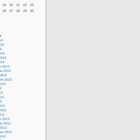
19
20
21
22
23
26
27
28
29
30
14
14
014
14
014
2014
014
re 2013
re 2013
 2013
bre 2013
2013
13
13
013
13
013
2013
013
re 2012
re 2012
 2012
bre 2012
2012