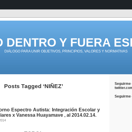
D DENTRO Y FUERA ES
DIÁLOGO PARA UNIR OBJETIVOS, PRINCIPIOS, VALORES Y NORMATIVAS
Seguirme 
Posts Tagged ‘NIÑEZ’
twitter.co
Seguirme e
rno Espectro Autista: Integración Escolar y
iares x Vanessa Huayamave , al 2014.02.14.
2014