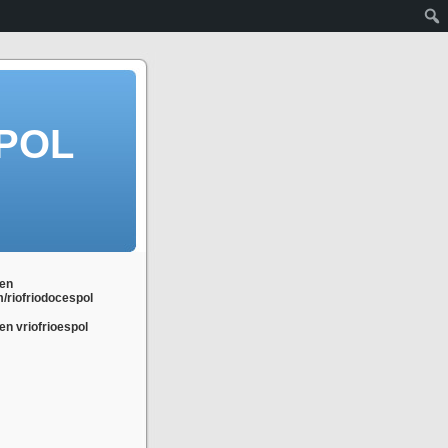
POL
en
m/riofriodocespol
n vriofrioespol