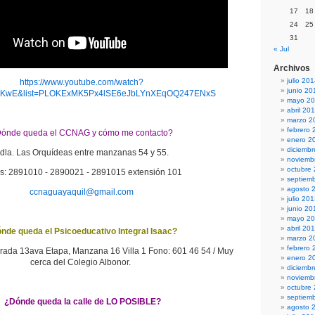
17
18
24
25
31
« Jul
Archivos
julio 20
https://www.youtube.com/watch?
junio 20
KwE&list=PLOKExMK5Px4lSE6eJbLYnXEqOQ247ENxS
mayo 2
abril 20
marzo 2
febrero 
ónde queda el CCNAG y cómo me contacto?
enero 2
diciemb
la. Las Orquídeas entre manzanas 54 y 55.
noviemb
octubre
: 2891010 - 2890021 - 2891015 extensión 101
septiem
agosto 
ccnaguayaquil@gmail.com
julio 20
junio 20
mayo 2
abril 20
de queda el Psicoeducativo Integral Isaac?
marzo 2
febrero 
rada 13ava Etapa, Manzana 16 Villa 1 Fono: 601 46 54 / Muy
enero 2
cerca del Colegio Albonor.
diciemb
noviemb
octubre
septiem
¿Dónde queda la calle de LO POSIBLE?
agosto 