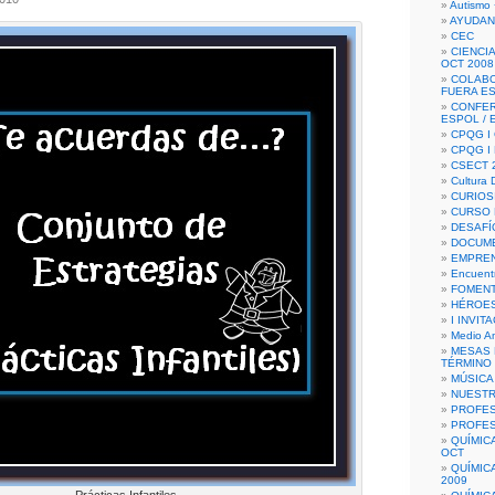
Autismo 
AYUDAN
CEC
CIENCIA
OCT 2008
COLAB
FUERA E
CONFER
ESPOL /
CPQG I 
CPQG I
CSECT 2
Cultura D
CURIOS
CURSO P
DESAFÍ
DOCUME
EMPREN
Encuent
FOMENT
HÉROES
I INVIT
Medio A
MESAS 
TÉRMINO
MÚSICA
NUEST
PROFES
PROFES
QUÍMIC
OCT
QUÍMIC
2009