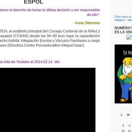
ESPOL
ervo el derecho de tomar la última decisión y ser responsable
de ello".
Click here t
widgets
-
ww
- Anna Sídorova
NUMERO D
2014, el auditorio principal del Consejo Cantonal de la Niñez y
ES LA VIS
ayaquil (CCNAG) desde las 9H 00 tuvo lugar la capacitación
ctro Autista: Integración Escolar y Vínculos Familiares a cargo
e (Directora Centro Psicoeducativo Integral Isaac).
la lista de Youtube al 2014.02.14. Ver:
L
M
3
4
10
11