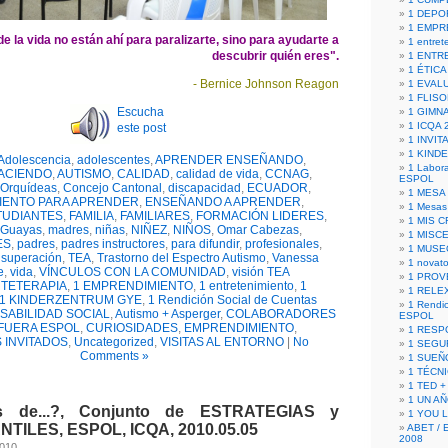
1 DEPO
1 EMPR
e la vida no están ahí para paralizarte, sino para ayudarte a
1 entret
descubrir quién eres".
1 ENTR
1 ÉTICA 
- Bernice Johnson Reagon
1 EVAL
1 FLISO
Escucha
1 GIMN
1 ICQA 
este post
1 INVIT
1 KIND
Adolescencia
,
adolescentes
,
APRENDER ENSEÑANDO
,
1 Labora
ACIENDO
,
AUTISMO
,
CALIDAD
,
calidad de vida
,
CCNAG
,
ESPOL
 Orquídeas
,
Concejo Cantonal
,
discapacidad
,
ECUADOR
,
1 MESA
IENTO PARA APRENDER
,
ENSEÑANDO A APRENDER
,
1 Mesas
TUDIANTES
,
FAMILIA
,
FAMILIARES
,
FORMACIÓN LIDERES
,
1 MIS 
Guayas
,
madres
,
niñas
,
NIÑEZ
,
NIÑOS
,
Omar Cabezas
,
1 MISC
ES
,
padres
,
padres instructores
,
para difundir
,
profesionales
,
1 MUSE
,
superación
,
TEA
,
Trastorno del Espectro Autismo
,
Vanessa
1 novato
e
,
vida
,
VÍNCULOS CON LA COMUNIDAD
,
visión TEA
1 PROV
RTETERAPIA
,
1 EMPRENDIMIENTO
,
1 entretenimiento
,
1
1 RELE
1 KINDERZENTRUM GYE
,
1 Rendición Social de Cuentas
1 Rendic
SABILIDAD SOCIAL
,
Autismo + Asperger
,
COLABORADORES
ESPOL
FUERA ESPOL
,
CURIOSIDADES
,
EMPRENDIMIENTO
,
1 RESP
 INVITADOS
,
Uncategorized
,
VISITAS AL ENTORNO
|
No
1 SEGU
Comments »
1 SUEÑ
1 TÉCN
1 TED +
1 UN A
s de...?, Conjunto de ESTRATEGIAS y
1 YOU 
ANTILES, ESPOL, ICQA, 2010.05.05
ABET / 
2008
2010