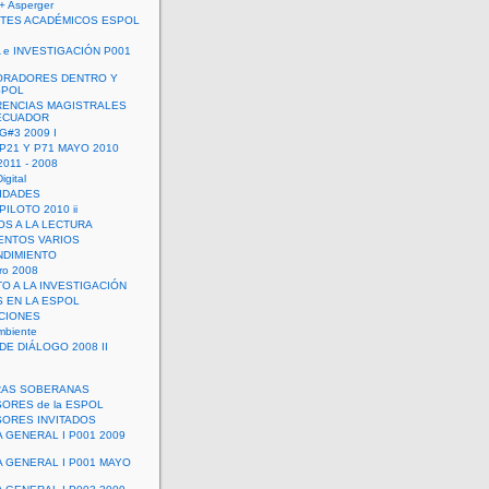
+ Asperger
TES ACADÉMICOS ESPOL
 e INVESTIGACIÓN P001
ORADORES DENTRO Y
SPOL
ENCIAS MAGISTRALES
 ECUADOR
G#3 2009 I
 P21 Y P71 MAYO 2010
011 - 2008
igital
IDADES
ILOTO 2010 ii
OS A LA LECTURA
NTOS VARIOS
DIMIENTO
ro 2008
O A LA INVESTIGACIÓN
 EN LA ESPOL
ACIONES
mbiente
DE DIÁLOGO 2008 II
RAS SOBERANAS
ORES de la ESPOL
ORES INVITADOS
A GENERAL I P001 2009
A GENERAL I P001 MAYO