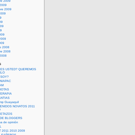
re 2009
 2009
bre 2009
2009
09
09
009
09
009
2009
009
re 2008
re 2008
 2008
s
 ES USTED? QUEREMOS
RLO
 SOY?
UNIAPAC
AM
DOTAS
TERAPIA
ANTIAS
mp Guayaquil
VENIDOS NOVATOS 2011
9
SETAZOS
 DE BLOGGERS
a de opinión
L
 2011 2010 2009
PLEAÑEROS