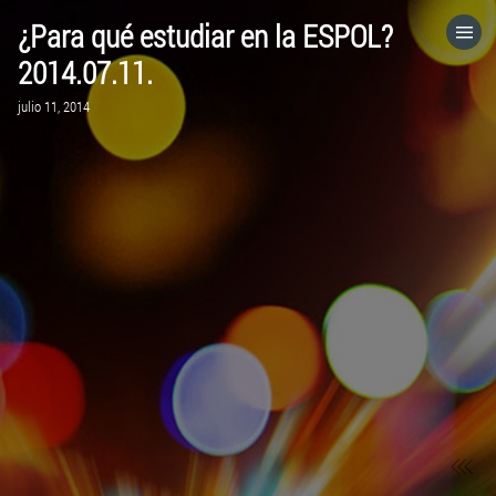
¿Para qué estudiar en la ESPOL?
HOME
2014.07.11.
julio 11, 2014
CATEGORÍAS
IR A
VISITA EL SITIO WEB