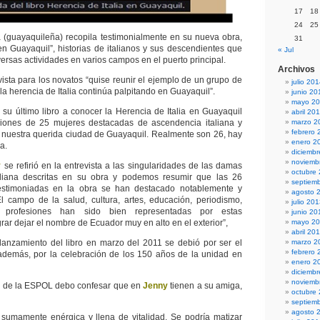
17
18
24
25
a (guayaquileña) recopila testimonialmente en su nueva obra,
31
 en Guayaquil”, historias de italianos y sus descendientes que
« Jul
ersas actividades en varios campos en el puerto principal.
Archivos
vista para los novatos “quise reunir el ejemplo de un grupo de
julio 20
a herencia de Italia continúa palpitando en Guayaquil”.
junio 20
mayo 2
 su último libro a conocer la Herencia de Italia en Guayaquil
abril 20
ciones de 25 mujeres destacadas de ascendencia italiana y
marzo 2
febrero 
 nuestra querida ciudad de Guayaquil. Realmente son 26, hay
enero 2
a.
diciemb
noviemb
y
se refirió en la entrevista a las singularidades de las damas
octubre
liana descritas en su obra y podemos resumir que las 26
septiem
testimoniadas en la obra se han destacado notablemente y
agosto 
l campo de la salud, cultura, artes, educación, periodismo,
julio 20
 profesiones han sido bien representadas por estas
junio 20
rar dejar el nombre de Ecuador muy en alto en el exterior”,
mayo 2
abril 20
lanzamiento del libro en marzo del 2011 se debió por ser el
marzo 2
febrero 
además, por la celebración de los 150 años de la unidad en
enero 2
diciemb
noviemb
es de la ESPOL debo confesar que en
Jenny
tienen a su amiga,
octubre
septiem
agosto 
 sumamente enérgica y llena de vitalidad. Se podría matizar