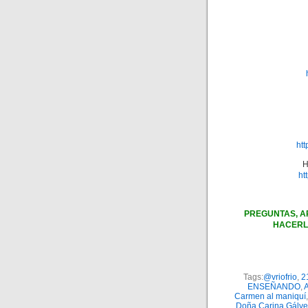
ht
H
ht
PREGUNTAS, A
HACERL
Tags:
@vriofrio
,
2
ENSEÑANDO
,
Carmen al maniquí
Doña Carina Gálve