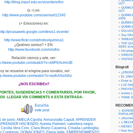
QUÍMIC
http://blog.espol.edu.ec/vicenteriofrio
OCT
QUÍMIC
(x +) en:
OCT
http://www.youtube.com/user/vart12345
QUÍMIC
2009
QUÍMIC
(+ Emociones) en:
QUÍMIC
SOLUCI
http://picasaweb.google.com/tesis1.vicente/
Soy Olí
TAREAS 
http://www.flickr.com/photos/quimica1
TOP QU
¿Quiénes somos? + EN:
SEEK (eve
http://www.facebook.com/vriofrio
Uncateg
VIDEOS
Relación ciencia y arte, ver:
VISITA
tp://www.youtube.com/watch?v=sWFKAcimUtE
Blogroll
oy se resuelve el enigma para novatos, ver:
¿PROG
tp://www.youtube.com/watch?v=wyfnASxAIXo
EL UNI
Entre la
¿NOS ESCRIBEn?
LUZ GA
PROYE
PORTES, SUGERENCIAS Y COMENTARIOS, POR FAVOR,
revista
OS LLEGAR VÍA COMMENTS A ESTA ENTRADA.
THINK S
Escucha
RECOME
este post
-EXPER
POPULAR
¡Abunda
1 de junio
,
AMELIA Cipolla
,
Annunziatta Caputi
,
APRENDER
1 RECURS
APRENDER HACIENDO
,
Aurelia Palmieri
,
cabellera negra
,
AIESEC
,
Cecilia Vera Cino
,
Clara Bruno Cavanna
,
Crisalia Lamboglia
,
Asia Soci
z Contreras
,
DONACIONES
,
Elena Valle
,
EMPRENDIMIENTO