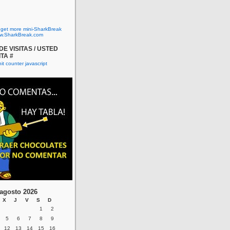
o get more mini-SharkBreak
w.SharkBreak.com
E VISITAS / USTED
ITA #
agosto 2026
X
J
V
S
D
1
2
5
6
7
8
9
12
13
14
15
16