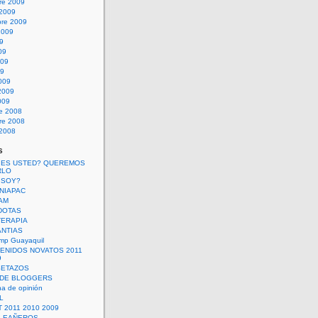
re 2009
 2009
bre 2009
2009
09
09
009
09
009
2009
009
re 2008
re 2008
 2008
s
 ES USTED? QUEREMOS
RLO
 SOY?
UNIAPAC
AM
DOTAS
TERAPIA
ANTIAS
mp Guayaquil
VENIDOS NOVATOS 2011
9
SETAZOS
 DE BLOGGERS
a de opinión
L
 2011 2010 2009
PLEAÑEROS