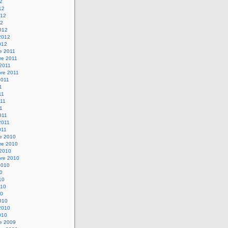
12
12
012
12
012
2012
012
e 2011
re 2011
 2011
bre 2011
2011
1
11
11
11
011
2011
011
re 2010
re 2010
 2010
bre 2010
2010
10
10
010
10
010
2010
010
re 2009