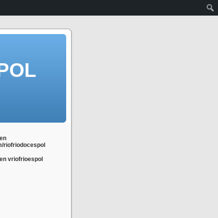
POL
en
m/riofriodocespol
n vriofrioespol