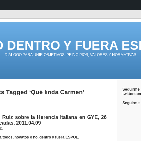
D DENTRO Y FUERA ES
DIÁLOGO PARA UNIR OBJETIVOS, PRINCIPIOS, VALORES Y NORMATIVAS
Seguirme 
ts Tagged ‘Qué linda Carmen’
twitter.co
Seguirme e
 Ruiz sobre la Herencia Italiana en GYE, 26
cadas, 2011.04.09
11
a todos, novatos o no, dentro y fuera ESPOL.