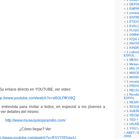
1 DEPO
1 EMPR
1 entret
1 ENTR
1 ÉTICA 
1 EVAL
1 FLISO
1 GIMN
1 ICQA 
1 INVIT
1 KIND
1 Labora
ESPOL
1 MESA
1 Mesas
1 MIS 
1 MISC
1 MUSE
1 novato
1 PROV
Su enlace directo en YOUTUBE, ver video:
1 RELE
1 Rendic
tp://www.youtube.com/watch?v=st93LFfKV8Q
ESPOL
1 RESP
entrevista para invitar a todos, en especial a los jóvenes a
1 SEGU
1 SUEÑ
, ver detalles del mismo:
1 TÉCN
1 TED +
http://www.museojuliojaramillo.com/
1 UN A
1 YOU 
¿Cómo llegar? Ver:
ABET / 
2008
tp://www.youtube.com/watch?v=RSYY5FlzpcU