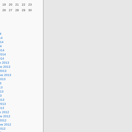
19
20
21
22
23
26
27
28
29
30
14
14
014
14
014
2014
014
re 2013
re 2013
 2013
bre 2013
2013
13
13
013
13
013
2013
013
re 2012
re 2012
 2012
bre 2012
2012