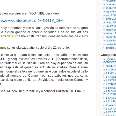
noviemb
octubre
septiem
agosto 
Su enlace directo en YOUTUBE, ver video:
julio 20
junio 20
tp://www.youtube.com/watch?v=ZtGB1M_XGy4
mayo 2
abril 20
 muy preparada y con su auto gestión ha demostrado su gran
marzo 2
encia. Se ha ganado el aprecio de todos. Una de sus virtudes
febrero 
strada Ruiz
sabe cristalizar sus ideas en términos de claros
enero 2
diciemb
noviemb
enny
se festeja cada año y esto el día 21 de junio.
octubre
confesar que para el mes de junio de ese año, en mi calidad
Categoría
SPOL y conjunto con los novatos 2011 i, derramaremos lírica,
¿QUIEN
CONOCE
or fraternal el Bautizo de Carmen. Soy el padrino de ella, mi
¿QUIEN
 en respuesta al generoso acto de la Poetisa Doña Carina
1 ACE-
ien dono el bello atuendo que viste con lindos escote el bello
1 AMCH
nde al nombre de Carmen, por sus cabellos negros, cejas
1 ANÉC
ácar de la mujer de litoral. Un video con detalles de Carmen y
1 ARTE
r:
1 AYUD
1 BarCa
ita al Museo Julio Jaramillo y a conocer
Carmen
, 2011.04.09.
1 BIEN
2010 200
1 CAMI
1 CLUB
1 column
1 COPO
1 CSECT
1 CUM