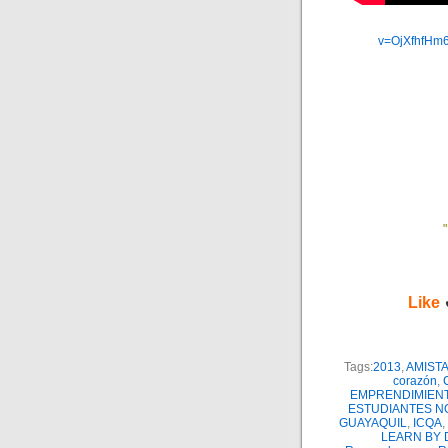
v=OjXfhfHm
Like
Tags:
2013
,
AMIST
corazón
,
EMPRENDIMIEN
ESTUDIANTES N
GUAYAQUIL
,
ICQA
,
LEARN BY 