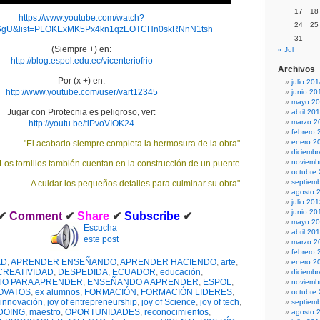
17
18
https://www.youtube.com/watch?
24
25
6gU&list=PLOKExMK5Px4kn1qzEOTCHn0skRNnN1tsh
31
(Siempre +) en:
« Jul
http://blog.espol.edu.ec/vicenteriofrio
Archivos
Por (x +) en:
julio 20
http://www.youtube.com/user/vart12345
junio 20
mayo 2
Jugar con Pirotecnia es peligroso, ver:
abril 20
marzo 2
http://youtu.be/tiPvoVIOK24
febrero 
enero 2
"El acabado siempre completa la hermosura de la obra".
diciemb
noviemb
"Los tornillos también cuentan en la construcción de un puente.
octubre
septiem
A cuidar los pequeños detalles para culminar su obra".
agosto 
julio 20
junio 20
✔
Comment
✔
Share
✔
Subscribe
✔
mayo 2
Escucha
abril 20
este post
marzo 2
febrero 
AD
,
APRENDER ENSEÑANDO
,
APRENDER HACIENDO
,
arte
,
enero 2
CREATIVIDAD
,
DESPEDIDA
,
ECUADOR
,
educación
,
diciemb
TO PARA APRENDER
,
ENSEÑANDO A APRENDER
,
ESPOL
,
noviemb
OVATOS
,
ex alumnos
,
FORMACIÓN
,
FORMACIÓN LIDERES
,
octubre
innovación
,
joy of entrepreneurship
,
joy of Science
,
joy of tech
,
septiem
DOING
,
maestro
,
OPORTUNIDADES
,
reconocimientos
,
agosto 