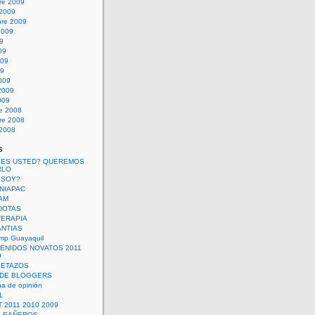
re 2009
 2009
bre 2009
2009
09
09
009
09
009
2009
009
re 2008
re 2008
 2008
s
 ES USTED? QUEREMOS
RLO
 SOY?
UNIAPAC
AM
DOTAS
TERAPIA
ANTIAS
mp Guayaquil
VENIDOS NOVATOS 2011
9
SETAZOS
 DE BLOGGERS
a de opinión
L
 2011 2010 2009
PLEAÑEROS