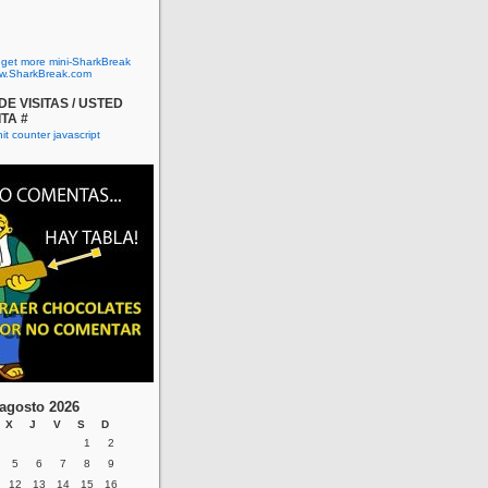
o get more mini-SharkBreak
w.SharkBreak.com
E VISITAS / USTED
ITA #
agosto 2026
X
J
V
S
D
1
2
5
6
7
8
9
12
13
14
15
16