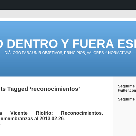
D DENTRO Y FUERA ES
DIÁLOGO PARA UNIR OBJETIVOS, PRINCIPIOS, VALORES Y NORMATIVAS
Seguirme 
ts Tagged ‘reconocimientos’
twitter.co
Seguirme e
 Vicente Riofrío: Reconocimientos,
Remembranzas al 2013.02.26.
4