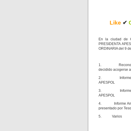
Like
✔
En la ciudad de G
PRESIDENTA APESP
ORDINARIA del 9 de 
1. Reconocimient
decidido acogerse a 
2. Informe de La
APESPOL
3. Informe anual
APESPOL
4. Informe Anual 
presentado por Tes
5. Varios