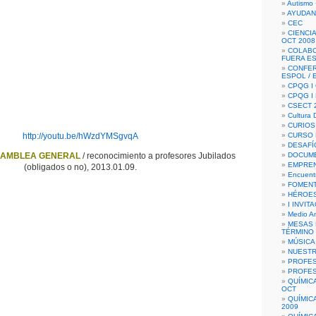
Autismo 
AYUDAN
CEC
CIENCIA
OCT 2008
COLAB
FUERA E
CONFER
ESPOL /
CPQG I 
CPQG I
CSECT 2
Cultura D
CURIOS
http://youtu.be/hWzdYMSgvqA
CURSO P
DESAFÍ
AMBLEA GENERAL
/ reconocimiento a profesores Jubilados
DOCUME
EMPREN
(obligados o no), 2013.01.09.
Encuent
FOMENT
HÉROES
I INVIT
Medio A
MESAS 
TÉRMINO
MÚSICA
NUEST
PROFES
PROFES
QUÍMIC
OCT
QUÍMIC
2009