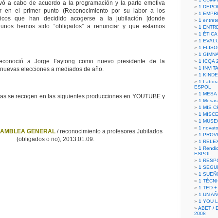
vó a cabo de acuerdo a la programación y la parte emotiva
1 DEPO
r en el primer punto (Reconocimiento por su labor a los
1 EMPR
cnicos que han decidido acogerse a la jubilación [donde
1 entret
gunos hemos sido “obligados” a renunciar y que estamos
1 ENTR
1 ÉTICA 
1 EVAL
1 FLISO
1 GIMN
econoció a Jorge Faytong como nuevo presidente de la
1 ICQA 
1 INVIT
nuevas elecciones a mediados de año.
1 KIND
1 Labora
ESPOL
1 MESA
cas se recogen en las siguientes producciones en YOUTUBE y
1 Mesas
1 MIS 
1 MISC
1 MUSE
1 novato
AMBLEA GENERAL
/ reconocimiento a profesores Jubilados
1 PROV
(obligados o no), 2013.01.09.
1 RELE
1 Rendic
ESPOL
1 RESP
1 SEGU
1 SUEÑ
1 TÉCN
1 TED +
1 UN A
1 YOU 
ABET / 
2008