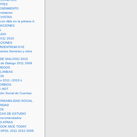
RTES
ENDIMIENTO
enimiento
EVISTAS
con tilde en la primera é.
UACIONES
L
ASIO
2011 2010
ACIONES
ERZENTRUM GYE
torios Servicios y otros
 DE DIALOGO 2010
 de Dialogo 2011 2009
CREDOS
ELANEAS
OS
s 2011 i 2010 ii
ERBIOS
X HOT
ión Social de Cuentas
ONSABILIDAD SOCIAL
RIDAD
OS
ICAS DE ESTUDIO
 recomendados
ÑO ATRAS
LOOK NICE TODAY
ESPOL 2011 2010 2009