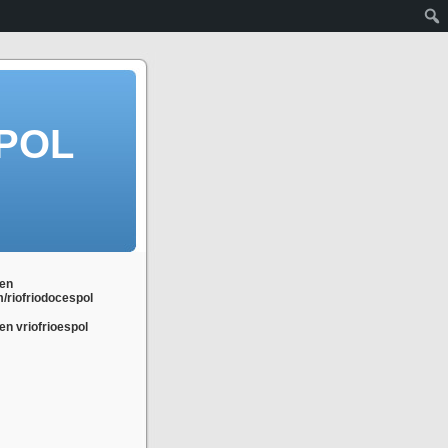
POL
en
m/riofriodocespol
n vriofrioespol