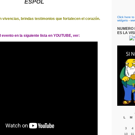
ESPOL
Click here t
 vivencias, brindas testimonios que fortalecen el corazón.
widgets
-
ww
NUMERO D
ES LA VIS
l evento en la siguiente lista en YOUTUBE, ver:
L
M
3
4
10
11