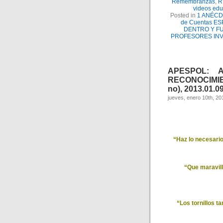
Remembranzas
,
R
videos edu
Posted in
1 ANÉC
de Cuentas E
DENTRO Y F
PROFESORES INV
APESPOL: 
RECONOCIMIEN
no), 2013.01.09
jueves, enero 10th, 20
“Haz lo necesario
“Que maravill
“Los tornillos t