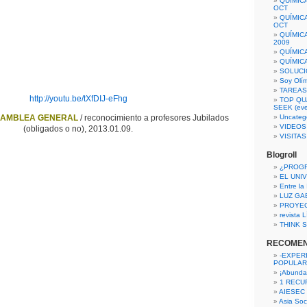
QUÍMIC
OCT
QUÍMIC
OCT
QUÍMIC
2009
QUÍMIC
QUÍMIC
SOLUCI
Soy Olí
TAREAS 
http://youtu.be/tXfDIJ-eFhg
TOP QU
SEEK (eve
AMBLEA GENERAL
/ reconocimiento a profesores Jubilados
Uncateg
VIDEOS
(obligados o no), 2013.01.09.
VISITA
Blogroll
¿PROG
EL UNI
Entre la
LUZ GA
PROYE
revista
THINK S
RECOME
-EXPER
POPULAR
¡Abunda
1 RECURS
AIESEC
Asia Soci