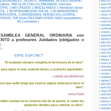
ESPONSABLES
,
TALENTO
,
Testimonios
,
VICENTE RIOFRÍO
,
julio 20
cativos
,
VÍNCULOS CON LA COMUNIDAD
,
vivencias
junio 20
DOTAS
,
1 MIS CREDOS
,
1 MISCELANEAS
,
1 Rendición Social
mayo 2
SPOL
,
1 RESPONSABILIDAD SOCIAL
,
COLABORADORES
abril 20
UERA ESPOL
,
CURIOSIDADES
,
HÉROES EN LA ESPOL
,
marzo 2
ITADOS
,
TOP QUALITIES EMPLOYERS SEEK (everywhere)
|
febrero 
No Comments »
enero 2
diciembr
noviemb
octubre
ASAMBLEA GENERAL ORDINARIA con
septiem
agosto 
TO a profesores Jubilados (obligados o
julio 201
.
junio 20
13
mayo 20
abril 20
ESPOL ICQA CSECT
marzo 2
febrero 
“El acabado siempre completa la hermosura de la obra”.
enero 2
diciemb
 para lograr tu más ardiente deseo, y acabarás lográndolo”.
noviemb
octubre
- Ludwig van Beethoven
septiem
agosto 
oso que nadie tenga que esperar alguna señal para hacer el
julio 20
bien”.
junio 20
mayo 2
- Anna Frank
abril 20
marzo 2
ambién cuentan en la construcción de un puente. A cuidar los
febrero 
pequeños detalles para culminar su obra”.
enero 2
diciemb