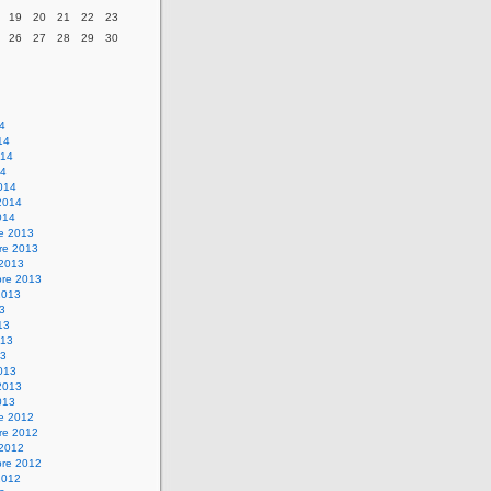
19
20
21
22
23
26
27
28
29
30
14
14
014
14
014
2014
014
re 2013
re 2013
 2013
bre 2013
2013
13
13
013
13
013
2013
013
re 2012
re 2012
 2012
bre 2012
2012