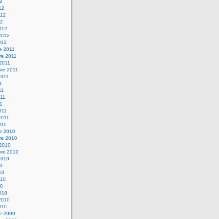
12
12
012
12
012
2012
012
e 2011
re 2011
 2011
bre 2011
2011
1
11
11
11
011
2011
011
re 2010
re 2010
 2010
bre 2010
2010
10
10
010
10
010
2010
010
re 2009