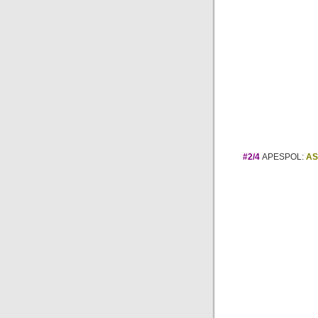
#2/4
APESPOL:
AS