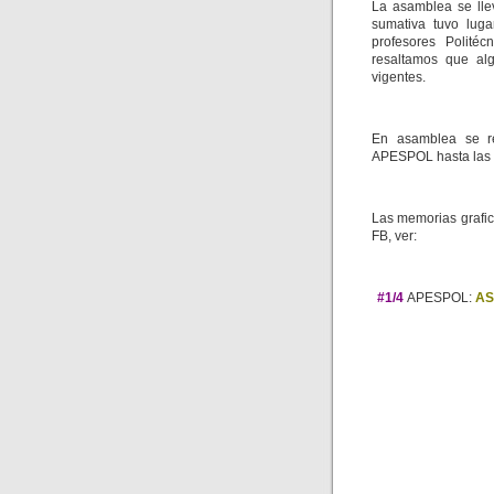
La asamblea se lle
sumativa tuvo luga
profesores Polité
resaltamos que al
vigentes.
En asamblea se r
APESPOL hasta las 
Las memorias grafi
FB, ver:
#1/4
APESPOL:
AS