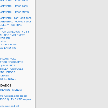
A GENERAL I P003 2009
A GENERAL I P005 2009
A GENERAL I P008 MAYO
A GENERAL P001 0CT 2008
A GENERAL P006 0CT 2008
ONES Y RUBRICAS
mpico
POR LA RED QG I / C e I
ALITIES EMPLOYERS
rywhere)
orized
 Y PELICULAS
S AL ENTORNO
RAMAR? ¿OK?
VERSO NEWSPAPER
 I y la MUSICA
BRIELA RODRÍGUEZ
CTO HÉROES
 LÍDERES
IMPLE NOW...
NDADOS
IMENTOS- CIENCIA
nte Química para todos!
OS Q / F / C / TIC -super-
ety (nice and rich)