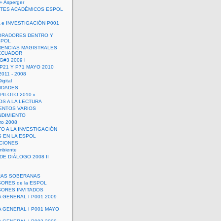
+ Asperger
TES ACADÉMICOS ESPOL
 e INVESTIGACIÓN P001
ORADORES DENTRO Y
SPOL
ENCIAS MAGISTRALES
 ECUADOR
G#3 2009 I
 P21 Y P71 MAYO 2010
011 - 2008
igital
IDADES
ILOTO 2010 ii
OS A LA LECTURA
NTOS VARIOS
DIMIENTO
ro 2008
O A LA INVESTIGACIÓN
 EN LA ESPOL
ACIONES
mbiente
DE DIÁLOGO 2008 II
RAS SOBERANAS
ORES de la ESPOL
ORES INVITADOS
A GENERAL I P001 2009
A GENERAL I P001 MAYO