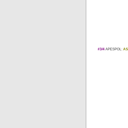
#3/4
APESPOL:
AS