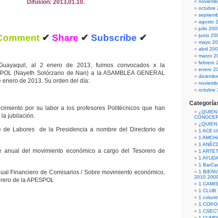
Difusión: 2013.01.10.
noviemb
octubre
septiem
agosto 
julio 20
Comment
✔
Share
✔
Subscribe
✔
junio 20
mayo 2
abril 20
marzo 2
febrero 
uayaquil, al 2 enero de 2013, fuimos convocados x la
enero 2
OL (Nayeth Solórzano de Nan) a la ASAMBLEA GENERAL
diciemb
enero de 2013. Su orden del día:
noviemb
octubre
Categoría
o por su labor a los profesores Politécnicos que han
¿QUIEN
la jubilación.
CONOCE
¿QUIEN
bores de la Presidencia a nombre del Directorio de
1 ACE-
1 AMCH
1 ANÉC
 del movimiento económico a cargo del Tesorero de
1 ARTE
1 AYUD
1 BarCa
Financiero de Comisarios / Sobre movimiento económico,
1 BIEN
2010 200
orero de la APESPOL
1 CAMI
1 CLUB
1 column
1 COPO
1 CSECT
1 CUM