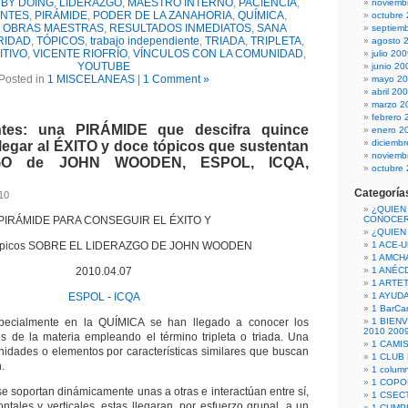
 BY DOING
,
LIDERAZGO
,
MAESTRO INTERNO
,
PACIENCIA
,
noviemb
ANTES
,
PIRÁMIDE
,
PODER DE LA ZANAHORIA
,
QUÍMICA
,
octubre
S OBRAS MAESTRAS
,
RESULTADOS INMEDIATOS
,
SANA
septiem
RIDAD
,
TÓPICOS
,
trabajo independiente
,
TRIADA
,
TRIPLETA
,
agosto 
ITIVO
,
VICENTE RIOFRÍO
,
VÍNCULOS CON LA COMUNIDAD
,
julio 20
YOUTUBE
junio 20
Posted in
1 MISCELANEAS
|
1 Comment »
mayo 2
abril 20
marzo 2
febrero 
ntes: una PIRÁMIDE que descifra quince
enero 2
diciemb
legar al ÉXITO y doce tópicos que sustentan
noviemb
GO de JOHN WOODEN, ESPOL, ICQA,
octubre
Categoría
010
¿QUIEN
PIRÁMIDE PARA CONSEGUIR EL ÉXITO Y
CONOCE
¿QUIEN
ópicos SOBRE EL LIDERAZGO DE JOHN WOODEN
1 ACE-
1 AMCH
2010.04.07
1 ANÉC
1 ARTE
ESPOL
-
ICQA
1 AYUD
1 BarCa
specialmente en la QUÍMICA se han llegado a conocer los
1 BIEN
2010 200
les de la materia empleando el término tripleta o triada. Una
1 CAMI
unidades o elementos por características similares que buscan
1 CLUB
.
1 column
1 COPO
se soportan dinámicamente unas a otras e interactúan entre sí,
1 CSECT
ntales y verticales, estas llegaran, por esfuerzo grupal, a un
1 CUM