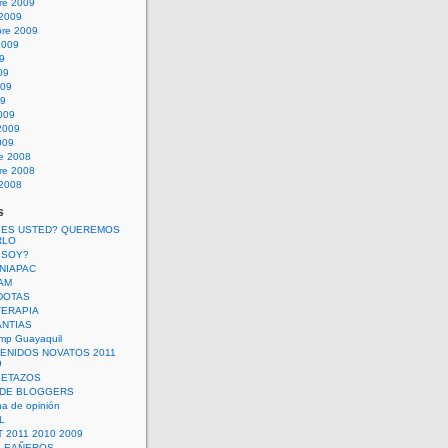
re 2009
 2009
bre 2009
2009
09
09
009
09
009
2009
009
re 2008
re 2008
 2008
s
 ES USTED? QUEREMOS
RLO
 SOY?
UNIAPAC
AM
DOTAS
TERAPIA
ANTIAS
mp Guayaquil
VENIDOS NOVATOS 2011
9
SETAZOS
 DE BLOGGERS
a de opinión
L
 2011 2010 2009
PLEAÑEROS