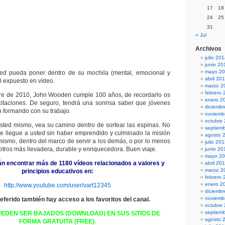
17
18
24
25
31
« Jul
Archivos
julio 20
junio 20
mayo 2
d pueda poner dentro de su mochila (mental, emocional y
abril 20
al expuesto en vídeo.
marzo 2
febrero 
bre de 2010, John Wooden cumple 100 años, de recordarlo os
enero 2
icitaciones. De seguro, tendrá una sonrisa saber que jóvenes
diciemb
n formando con su trabajo.
noviemb
octubre
sted mismo, vea su camino dentro de sortear las espinas. No
septiem
e llegue a usted sin haber emprendido y culminado la misión
agosto 
mismo, dentro del marco de servir a los demás, o por lo menos
julio 20
 otros más llevadera, durable y enriquecedora. Buen viaje.
junio 20
mayo 2
án encontrar más de 1180 vídeos relacionados a valores y
abril 20
marzo 2
principios educativos en:
febrero 
enero 2
http://www.youtube.com/user/vart12345
diciemb
noviemb
referido también hay acceso a los favoritos del canal.
octubre
septiem
UEDEN SER BAJADOS (DOWNLOAD) EN SUS SITIOS DE
agosto 
FORMA GRATUITA (FREE).