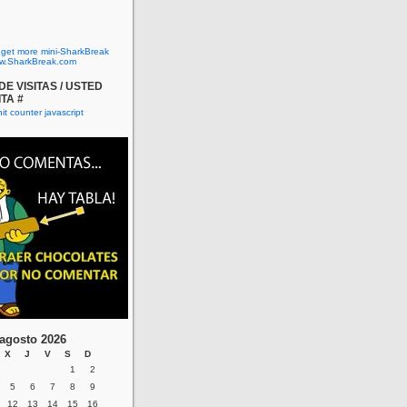
o get more mini-SharkBreak
w.SharkBreak.com
E VISITAS / USTED
ITA #
agosto 2026
X
J
V
S
D
1
2
5
6
7
8
9
12
13
14
15
16