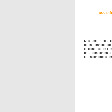
DOCE tó
Mostramos ante uste
de la pirámide de
lecciones sobre lid
para complementar 
formación profesiona