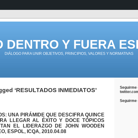
D DENTRO Y FUERA ES
DIÁLOGO PARA UNIR OBJETIVOS, PRINCIPIOS, VALORES Y NORMATIVAS
Seguirme 
agged ‘RESULTADOS INMEDIATOS’
twitter.co
Seguirme e
S: UNA PIRÁMIDE QUE DESCIFRA QUINCE
RA LLEGAR AL ÉXITO Y DOCE TÓPICOS
TAN EL LIDERAZGO DE JOHN WOODEN
O, ESPOL, ICQA, 2010.04.08