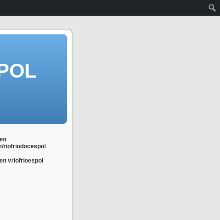
POL
en
m/riofriodocespol
n vriofrioespol