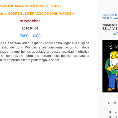
PIRÁMIDE PARA CONSEGUIR EL ÉXITO Y
picos SOBRE EL LIDERAZGO DE JOHN WOODEN
Click here t
widgets
-
ww
Versión vídeo
NUMERO D
2010.04.08
ES LA VIS
ESPOL
-
ICQA
des la versión vídeo -español- sobre cómo llegar a la cúspide
l éxito de John Wooden y su complementación con doce
erazgo, la que hemos adaptado a nuestra realidad lingüística
su aprendizaje sobre las herramientas necesarias para la
l, el emprendimiento y liderazgo, a saber:
L
M
3
4
10
11