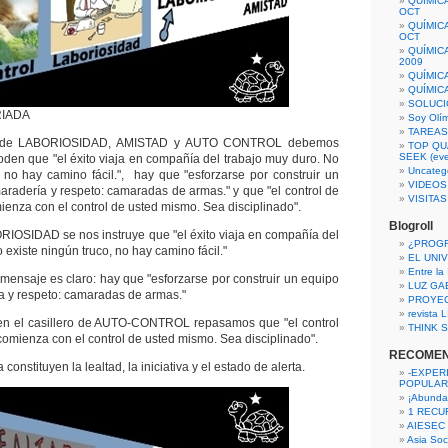
QUÍMIC
OCT
QUÍMIC
OCT
QUÍMIC
2009
QUÍMIC
QUÍMIC
SOLUCI
RIADA
Soy Olí
TAREAS 
 de LABORIOSIDAD, AMISTAD y AUTO CONTROL debemos
TOP QU
SEEK (eve
en que "el éxito viaja en compañía del trabajo muy duro. No
Uncateg
, no hay camino fácil.", hay que "esforzarse por construir un
VIDEOS
aradería y respeto: camaradas de armas." y que "el control de
VISITA
ienza con el control de usted mismo. Sea disciplinado".
Blogroll
RIOSIDAD se nos instruye que "el éxito viaja en compañía del
¿PROG
 existe ningún truco, no hay camino fácil."
EL UNI
Entre la
mensaje es claro: hay que "esforzarse por construir un equipo
LUZ GA
a y respeto: camaradas de armas."
PROYE
revista
en el casillero de AUTO-CONTROL repasamos que "el control
THINK S
comienza con el control de usted mismo. Sea disciplinado".
RECOME
a constituyen la lealtad, la iniciativa y el estado de alerta.
-EXPER
POPULAR
¡Abunda
1 RECURS
AIESEC
Asia Soci