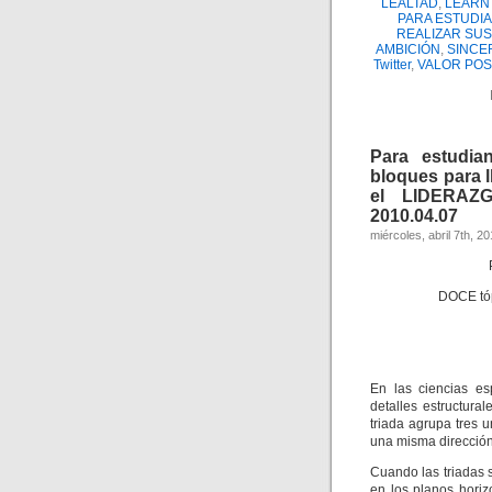
LEALTAD
,
LEARN
PARA ESTUDI
REALIZAR SU
AMBICIÓN
,
SINCE
Twitter
,
VALOR POS
Para estudia
bloques para l
el LIDERAZ
2010.04.07
miércoles, abril 7th, 2
DOCE t
En las ciencias e
detalles estructura
triada agrupa tres 
una misma dirección
Cuando las triadas 
en los planos horizo