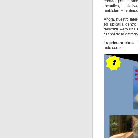
creada por la since
inventiva, iniciat
ambición. A la atmo
Ahora, nuestro inter
es ubicarla dentr
describir. Pero una
el final de la entrad
La
primera triada
de
auto control.