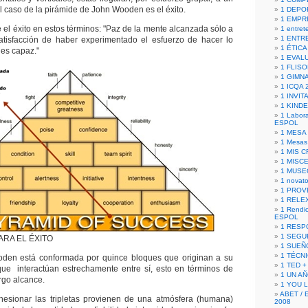
l caso de la pirámide de John Wooden es el éxito.
1 DEPO
1 EMPR
el éxito en estos términos: "Paz de la mente alcanzada sólo a
1 entret
1 ENTR
satisfacción de haber experimentado el esfuerzo de hacer lo
1 ÉTICA 
 es capaz."
1 EVAL
1 FLISO
1 GIMN
1 ICQA 
1 INVIT
1 KIND
1 Labora
ESPOL
1 MESA
1 Mesas
1 MIS 
1 MISC
1 MUSE
1 novato
1 PROV
1 RELE
1 Rendic
ESPOL
1 RESP
1 SEGU
ARA EL ÉXITO
1 SUEÑ
1 TÉCN
den está conformada por quince bloques que originan a su
1 TED +
 que interactúan estrechamente entre sí, esto en términos de
1 UN A
argo alcance.
1 YOU 
ABET / 
hesionar las tripletas provienen de una atmósfera (humana)
2008