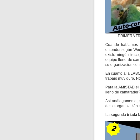
PRIMERA T
Cuando hablamos
entender según Wood
existe ningún truco
equipo lleno de cam
su organización com
En cuanto a la LABO
trabajo muy duro. No
Para la AMISTAD el 
lleno de camaraderí
Así análogamente, 
de su organización 
La
segunda triada
l