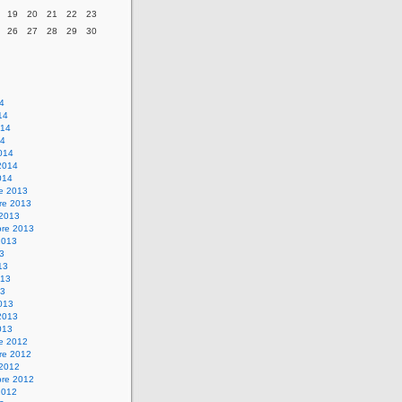
19
20
21
22
23
26
27
28
29
30
14
14
014
14
014
2014
014
re 2013
re 2013
 2013
bre 2013
2013
13
13
013
13
013
2013
013
re 2012
re 2012
 2012
bre 2012
2012