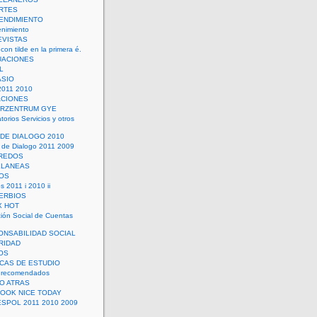
RTES
ENDIMIENTO
enimiento
EVISTAS
con tilde en la primera é.
UACIONES
L
ASIO
2011 2010
ACIONES
ERZENTRUM GYE
torios Servicios y otros
 DE DIALOGO 2010
 de Dialogo 2011 2009
CREDOS
ELANEAS
OS
s 2011 i 2010 ii
ERBIOS
X HOT
ión Social de Cuentas
ONSABILIDAD SOCIAL
RIDAD
OS
ICAS DE ESTUDIO
 recomendados
ÑO ATRAS
LOOK NICE TODAY
ESPOL 2011 2010 2009