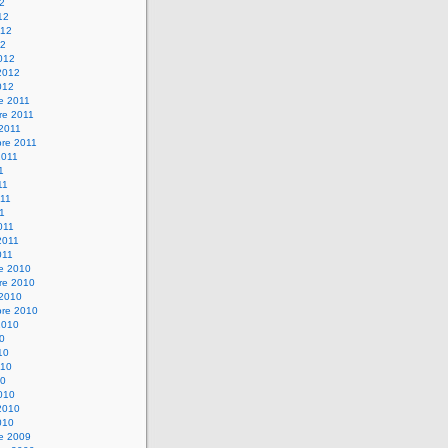
12
12
012
12
012
2012
012
e 2011
re 2011
 2011
bre 2011
2011
1
11
11
11
011
2011
011
re 2010
re 2010
 2010
bre 2010
2010
10
10
010
10
010
2010
010
re 2009