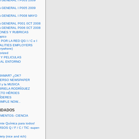
A GENERAL I P003 2009
A GENERAL I P005 2009
A GENERAL I P008 MAYO
A GENERAL P001 0CT 2008
A GENERAL P006 0CT 2008
ONES Y RUBRICAS
mpico
POR LA RED QG I / C e I
ALITIES EMPLOYERS
rywhere)
orized
 Y PELICULAS
S AL ENTORNO
RAMAR? ¿OK?
VERSO NEWSPAPER
 I y la MUSICA
BRIELA RODRÍGUEZ
CTO HÉROES
 LÍDERES
IMPLE NOW...
NDADOS
IMENTOS- CIENCIA
nte Química para todos!
OS Q / F / C / TIC -super-
ety (nice and rich)