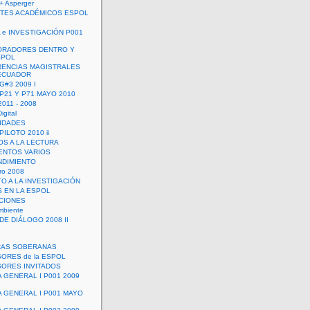
+ Asperger
TES ACADÉMICOS ESPOL
 e INVESTIGACIÓN P001
ORADORES DENTRO Y
SPOL
ENCIAS MAGISTRALES
 ECUADOR
G#3 2009 I
 P21 Y P71 MAYO 2010
011 - 2008
igital
IDADES
ILOTO 2010 ii
OS A LA LECTURA
NTOS VARIOS
DIMIENTO
ro 2008
O A LA INVESTIGACIÓN
 EN LA ESPOL
ACIONES
mbiente
DE DIÁLOGO 2008 II
RAS SOBERANAS
ORES de la ESPOL
ORES INVITADOS
A GENERAL I P001 2009
A GENERAL I P001 MAYO