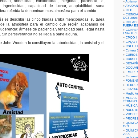
ridad, honestidad, confiabilidad, integridad, paciencia, fe,
Autismo 
iva, ingeniosidad, capacidad de luchar, adaptabilidad, sana
AYUDAN
CEC
sfera referida la denominaremos atmosfera para el cambio.
CIENCIA
OCT 2008
és es describir las cinco triadas arriba mencionadas, su tarea
COLAB
o de la atmósfera para el cambio que recién acabamos de
FUERA E
 sugerencia: ármese de paciencia y tenacidad para llegar hasta
CONFER
ESPOL /
a. Sin perseverancia no se llega a parte alguna.
CPQG I 
CPQG I
 John Wooden lo constituyen la laboriosidad, la amistad y el
CSECT 2
Cultura D
CURIOS
CURSO P
DESAFÍ
DOCUME
EMPREN
Encuent
FOMENT
HÉROES
I INVIT
Medio A
MESAS 
TÉRMINO
MÚSICA
NUEST
PROFES
PROFES
QUÍMIC
OCT
QUÍMIC
2009