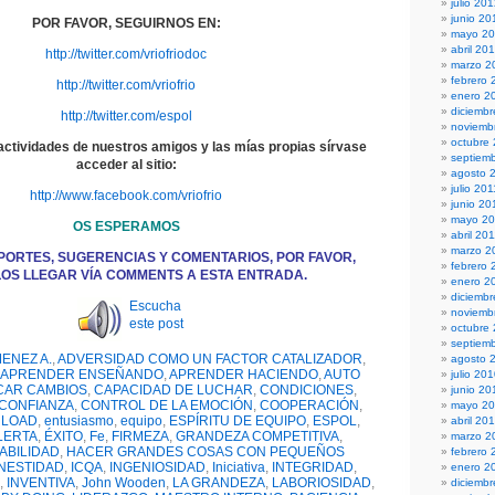
julio 20
junio 20
POR FAVOR, SEGUIRNOS EN:
mayo 2
abril 20
http://twitter.com/vriofriodoc
marzo 2
febrero 
http://twitter.com/vriofrio
enero 2
diciembr
http://twitter.com/espol
noviemb
octubre
actividades de nuestros amigos y las mías propias sírvase
septiem
acceder al sitio:
agosto 
julio 201
http://www.facebook.com/vriofrio
junio 20
mayo 20
OS ESPERAMOS
abril 20
marzo 2
PORTES, SUGERENCIAS Y COMENTARIOS, POR FAVOR,
febrero 
OS LLEGAR VÍA COMMENTS A ESTA ENTRADA.
enero 2
diciemb
Escucha
noviemb
este post
octubre
septiem
ENEZ A.
,
ADVERSIDAD COMO UN FACTOR CATALIZADOR
,
agosto 
APRENDER ENSEÑANDO
,
APRENDER HACIENDO
,
AUTO
julio 20
CAR CAMBIOS
,
CAPACIDAD DE LUCHAR
,
CONDICIONES
,
junio 20
CONFIANZA
,
CONTROL DE LA EMOCIÓN
,
COOPERACIÓN
,
mayo 2
LOAD
,
entusiasmo
,
equipo
,
ESPÍRITU DE EQUIPO
,
ESPOL
,
abril 20
LERTA
,
ÉXITO
,
Fe
,
FIRMEZA
,
GRANDEZA COMPETITIVA
,
marzo 2
ABILIDAD
,
HACER GRANDES COSAS CON PEQUEÑOS
febrero 
NESTIDAD
,
ICQA
,
INGENIOSIDAD
,
Iniciativa
,
INTEGRIDAD
,
enero 2
,
INVENTIVA
,
John Wooden
,
LA GRANDEZA
,
LABORIOSIDAD
,
diciemb