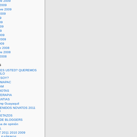
re 2009
 2009
bre 2009
2009
09
09
009
09
009
2009
009
re 2008
re 2008
 2008
s
 ES USTED? QUEREMOS
RLO
 SOY?
UNIAPAC
AM
DOTAS
TERAPIA
ANTIAS
mp Guayaquil
VENIDOS NOVATOS 2011
9
SETAZOS
 DE BLOGGERS
a de opinión
L
 2011 2010 2009
PLEAÑEROS