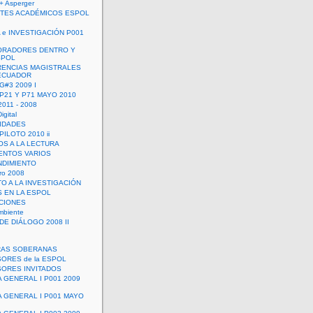
+ Asperger
TES ACADÉMICOS ESPOL
 e INVESTIGACIÓN P001
ORADORES DENTRO Y
SPOL
ENCIAS MAGISTRALES
 ECUADOR
G#3 2009 I
 P21 Y P71 MAYO 2010
011 - 2008
igital
IDADES
ILOTO 2010 ii
OS A LA LECTURA
NTOS VARIOS
DIMIENTO
ro 2008
O A LA INVESTIGACIÓN
 EN LA ESPOL
ACIONES
mbiente
DE DIÁLOGO 2008 II
RAS SOBERANAS
ORES de la ESPOL
ORES INVITADOS
A GENERAL I P001 2009
A GENERAL I P001 MAYO