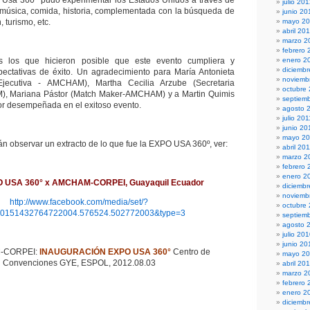
o Usa 360° pudo experimentar los Estados Unidos a través de
julio 20
 música, comida, historia, complementada con la búsqueda de
junio 20
 turismo, etc.
mayo 2
abril 20
marzo 2
febrero 
os los que hicieron posible que este evento cumpliera y
enero 2
diciembr
pectativas de éxito. Un agradecimiento para María Antonieta
noviemb
Ejecutiva - AMCHAM), Martha Cecilia Arzube (Secretaria
octubre
), Mariana Pástor (Match Maker-AMCHAM) y a Martin Quimis
septiem
bor desempeñada en el exitoso evento.
agosto 
julio 201
junio 20
mayo 20
án observar un extracto de lo que fue la EXPO USA 360º, ver:
abril 20
marzo 2
febrero 
enero 2
O USA 360° x AMCHAM-CORPEI, Guayaquil Ecuador
diciemb
noviemb
http://www.facebook.com/media/set/?
octubre
10151432764722004.576524.502772003&type=3
septiem
agosto 
julio 20
junio 20
-CORPEI:
INAUGURACIÓN EXPO USA 360°
Centro de
mayo 2
Convenciones GYE, ESPOL, 2012.08.03
abril 20
marzo 2
febrero 
enero 2
diciemb