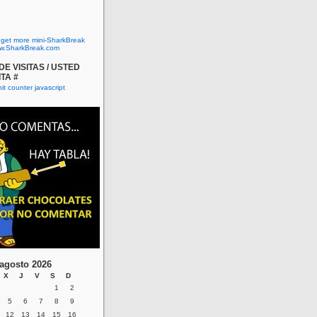
o get more mini-SharkBreak
w.SharkBreak.com
E VISITAS / USTED
ITA #
agosto 2026
X
J
V
S
D
1
2
5
6
7
8
9
12
13
14
15
16