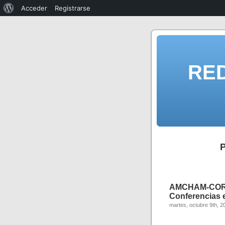
Acceder
Registrarse
RE
P
AMCHAM-COR
Conferencias e
martes, octubre 9th, 2