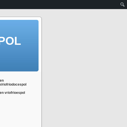
POL
en
m/riofriodocespol
n vriofrioespol