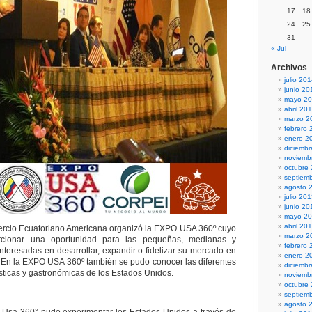
17
18
24
25
31
« Jul
Archivos
julio 20
junio 20
mayo 2
abril 20
marzo 2
febrero 
enero 2
diciemb
noviemb
octubre
septiem
agosto 
julio 20
junio 20
mayo 2
abril 20
cio Ecuatoriano Americana organizó la EXPO USA 360º cuyo
marzo 2
orcionar una oportunidad para las pequeñas, medianas y
febrero 
teresadas en desarrollar, expandir o fidelizar su mercado en
enero 2
 En la EXPO USA 360º también se pudo conocer las diferentes
diciemb
sticas y gastronómicas de los Estados Unidos.
noviemb
octubre
septiem
agosto 