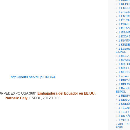
1 DEPO
1 EMPR
1 entret
1 ENTR
1 ÉTICA 
1 EVAL
1 FLISO
1 GIMN
1 ICQA 
1 INVIT
1 KIND
1 Labora
ESPOL
1 MESA
1 Mesas
1 MIS 
1 MISC
1 MUSE
1 novato
http://youtu.be/2dCp3JN8Ik4
1 PROV
1 RELE
1 Rendic
ESPOL
RPEI: EXPO USA 360°
Embajadora del Ecuador en EE.UU.
1 RESP
Nathalie Cely
, ESPOL, 2012.10.03
1 SEGU
1 SUEÑ
1 TÉCN
1 TED +
1 UN A
1 YOU 
ABET / 
2008