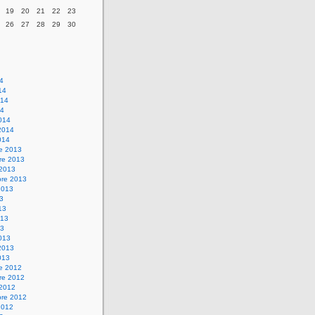
19
20
21
22
23
26
27
28
29
30
14
14
014
14
014
2014
014
re 2013
re 2013
 2013
bre 2013
2013
13
13
013
13
013
2013
013
re 2012
re 2012
 2012
bre 2012
2012