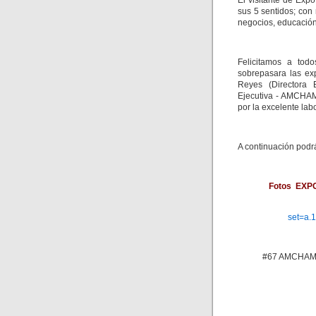
El visitante de Exp
sus 5 sentidos; con
negocios, educación,
Felicitamos a tod
sobrepasara las ex
Reyes (Directora 
Ejecutiva - AMCHAM
por la excelente la
A continuación podr
Fotos EXP
set=a.
#67 AMCHAM