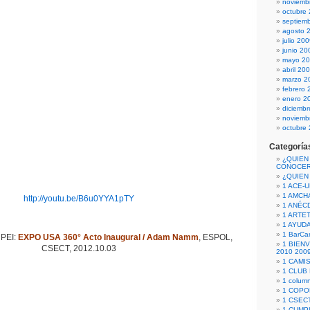
noviemb
octubre
septiem
agosto 
julio 20
junio 20
mayo 2
abril 20
marzo 2
febrero 
enero 2
diciemb
noviemb
octubre
Categoría
¿QUIEN
CONOCE
¿QUIEN
1 ACE-
1 AMCH
http://youtu.be/B6u0YYA1pTY
1 ANÉC
1 ARTE
1 AYUD
1 BarCa
PEI:
EXPO USA 360° Acto Inaugural / Adam Namm
, ESPOL,
1 BIEN
CSECT, 2012.10.03
2010 200
1 CAMI
1 CLUB
1 column
1 COPO
1 CSECT
1 CUM