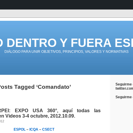
D DENTRO Y FUERA ES
DIÁLOGO PARA UNIR OBJETIVOS, PRINCIPIOS, VALORES Y NORMATIVAS
Seguirme 
osts Tagged ‘Comandato’
twitter.co
Seguirme e
PEI: EXPO USA 360°, aquí todas las
n Videos 3-4 octubre, 2012.10.09.
012
ESPOL
–
ICQA
–
CSECT