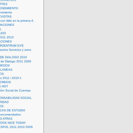
RTES
ENDIMIENTO
enimiento
EVISTAS
con tilde en la primera é.
UACIONES
L
ASIO
2011 2010
ACIONES
ERZENTRUM GYE
torios Servicios y otros
 DE DIALOGO 2010
 de Dialogo 2011 2009
CREDOS
ELANEAS
OS
s 2011 i 2010 ii
ERBIOS
X HOT
ión Social de Cuentas
ONSABILIDAD SOCIAL
RIDAD
OS
ICAS DE ESTUDIO
 recomendados
ÑO ATRAS
LOOK NICE TODAY
ESPOL 2011 2010 2009