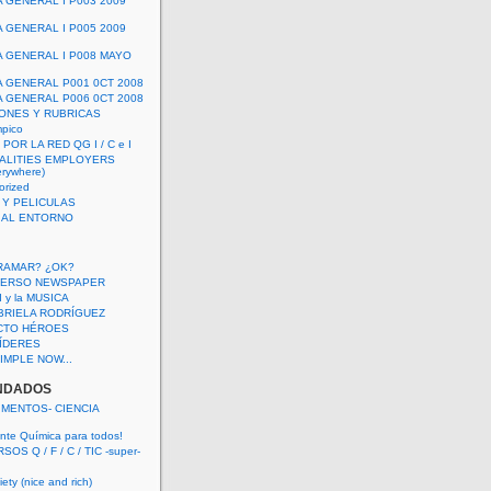
A GENERAL I P003 2009
A GENERAL I P005 2009
A GENERAL I P008 MAYO
A GENERAL P001 0CT 2008
A GENERAL P006 0CT 2008
ONES Y RUBRICAS
mpico
POR LA RED QG I / C e I
ALITIES EMPLOYERS
rywhere)
orized
 Y PELICULAS
S AL ENTORNO
RAMAR? ¿OK?
VERSO NEWSPAPER
 I y la MUSICA
BRIELA RODRÍGUEZ
CTO HÉROES
 LÍDERES
IMPLE NOW...
NDADOS
IMENTOS- CIENCIA
nte Química para todos!
OS Q / F / C / TIC -super-
ety (nice and rich)