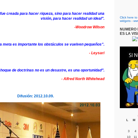
fue creada para hacer riqueza, sino para hacer realidad una
Click here t
visión, para hacer realidad un ideal”.
widgets
-
ww
-Woodrow Wilson
NUMERO D
ES LA VIS
a meta es importante los obstáculos se vuelven pequeños".
- Leysari
hoque de doctrinas no es un desastre, es una oportunidad”.
- Alfred North Whitehead
Difusión: 2012.10.09.
L
M
3
4
10
11