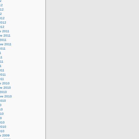
12
12
012
12
012
2012
012
e 2011
re 2011
 2011
bre 2011
2011
1
11
11
11
011
2011
011
re 2010
re 2010
 2010
bre 2010
2010
10
10
010
10
010
2010
010
re 2009