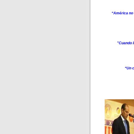
“América no 
"Cuando l
“Un c