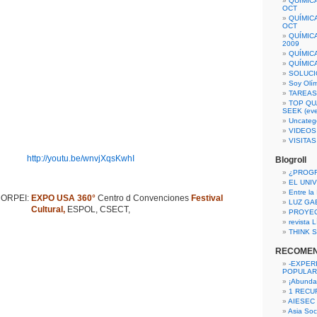
QUÍMIC
OCT
QUÍMIC
OCT
QUÍMIC
2009
QUÍMIC
QUÍMIC
SOLUCI
Soy Olí
TAREAS 
TOP QU
SEEK (eve
Uncateg
VIDEOS
VISITA
http://youtu.be/wnvjXqsKwhI
Blogroll
¿PROG
EL UNI
Entre la
CORPEI:
EXPO USA 360°
Centro d Convenciones
Festival
LUZ GA
Cultural,
ESPOL, CSECT,
PROYE
revista
THINK S
RECOME
-EXPER
POPULAR
¡Abunda
1 RECURS
AIESEC
Asia Soci