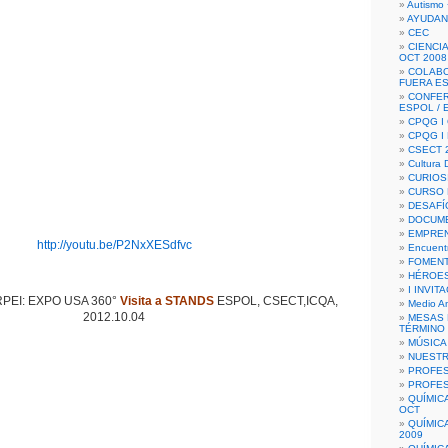
Autismo 
AYUDAN
CEC
CIENCIA
OCT 2008
COLAB
FUERA E
CONFER
ESPOL /
CPQG I 
CPQG I
CSECT 2
Cultura D
CURIOS
CURSO P
DESAFÍ
DOCUME
EMPREN
http://youtu.be/P2NxXESdfvc
Encuent
FOMENT
HÉROES
I INVIT
PEI: EXPO USA 360°
Visita a STANDS
ESPOL, CSECT,ICQA,
Medio A
2012.10.04
MESAS 
TÉRMINO
MÚSICA
NUEST
PROFES
PROFES
QUÍMIC
OCT
QUÍMIC
2009